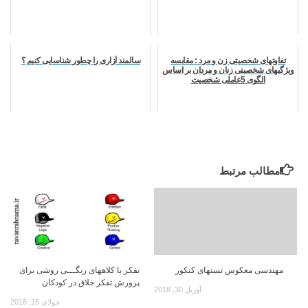
تفاوتهای شخصیتی زن و مرد : مقایسه
سالمند آزاری را چطور شناسایی کنیم ؟
ویژگیهای شخصیتی زنان و مردان بر اساس
الگوی 5عاملی شخصیت
مطالب مرتبط
مهندسی معکوس تستهای کنکور
ﺗﻔﮑﺮ ﺑﺎ ﮐﻼههای رﻧﮕـــﯽ روشی برای
پرورش تفکر خلاق در کودکان
آوریل 30, 2018
جولای 15, 2018