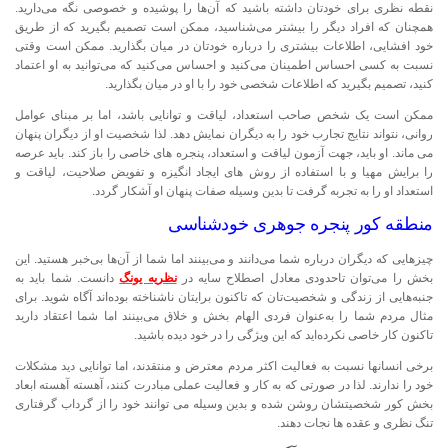
نقطه نظری برای خودتان داشته باشید که آن‌ها را پوشیده و خصوصی نگه می‌دارید.
همچنان که افراد دیگر را بیشتر می‌شناسید، ممکن است تصمیم بگیرید که از طریق
خود افشایی، اطلاعات بیشتری را درباره خودتان در میان بگذارید. ممکن است وقتی
نسبت به کسی احساس اطمینان می‌کنید و احساس می‌کنید که می‌توانید به او اعتماد
کنید، تصمیم بگیرید که اطلاعات شخصی خود را با او در میان بگذارید.
ممکن است یک شخص صاحب استعداد، لیاقت و توانایی باشد، اما بر مبنای عوامل
روانی، نتواند نتایج تجارب خود را به دیگران نمایش دهد. لذا شخصیت او از دیگران پنهان
می ماند. او باید، جهت آزمون لیاقت و استعداد، پنجره های خاصی را باز کند. باید عرصه
را برایش مهیا و با استفاده از روش های ایجاد انگیزه و تفویض صلاحیت، لیاقت و
استعداد او را به تجربه گرفت تا بدین وسیله صفات پنهان او آشکار گردد.
منطقه کور پنجره جوهری خودشناسی
چیزهایی که دیگران درباره شما می‌دانند و می‌بینند اما شما از آن‌ها بی‌خبر هستید. این
بخش را می‌توان تاحدودی معادل اصطلاح سایه در
نظریه یونگ
دانست. شما باید به
جنبه‌هایی از زندگی و شخصیت‌تان که تاکنون برایتان ناشناخته بوده‌اند آگاه شوید. برای
مثال مردم شما را به‌عنوان فردی الهام بخش و خلاق می‌بینند اما شما اعتقاد دارید
تا‌کنون کار خاصی نکرده‌اید که این ویژگی را در خود دیده باشید.
برخی انسانها نسبت به فعالیت اکثر مردم معترض و منتقدند، اما توانایی دید مشکلات
خود را ندارند. لذا در صورتی که به کار و فعالیت عملی مبادرت کنند، آهسته آهسته ابعاد
بخش کور شخصیتشان روشن شده و بدین وسیله می توانند خود را از گرداب گرفتاری
تنگ نظری و عقده ها نجات دهند.