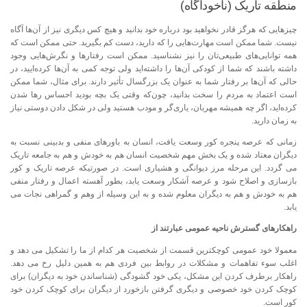
منطقه تاریک (ناخودآگاه)
چیزهایی که هرگز قادر نخواهید بود درباره خود بدانید و هیچ کس دیگری نیز از آن‌ها آگاه
نیست. شما ممکن است مهارت‌هایی را که دارید، دست کم بگیرید. حتی ممکن است که
همه توانایی‌های طبیعی‌تان را نیز نشناسید. ممکن است رفتارها و نگرش‌هایی وجود
داشته باشند که شما از کودکی آن‌ها را داشته‌اید ولی توجه کمی به آن‌ها کرده‌ایید، در
حالی که آن‌ها بر رفتار شما به‌ عنوان یک بزرگسال تأثیر دارند. برای مثال، شما ممکن
است اعتماد به مردم را سخت بدانید، چون‌که وقتی یک بچه بودید احساس رها شدن
کرده‌اید، اگر چه همیشه مهربان، یاری‌گر و مودب هستید ولی در شکل دادن دوستی نیاز
به زمان دارید.
زمانی که عرصه پنجره کور وسعت یافت، انسان به باورهای منفی و بدبینی نسبت به
دیگران معتاد شده و یک بخش مهم شخصیت انسان هم به خودش و هم به جامعه تاریک
می گردد. این مرحله مرز دیوانگی و هشیاری است. در صورتیکه عرصه تاریک و کور
بازسازی و اصلاح شود و عرصه آشکار وسعت یابد، بطور آهسته اعمال و رفتار منفی
هم به خودش و هم به دیگران معلوم شده و به این وسیله از وهم و گمراهی نجات می
یابد.
راهکارهای گسترش ناحیه عمومی عبارتند از
معمولا خود عمومی کوچکترین قسمت از شخصیت هر کدام از ما را تشکیل می دهد و
اغلب سوء تفاهمات و مشکلات در روابط بین فردی هم به همین دلیل رخ می دهد.
راهکار برطرف کردن این مشکل، یکی خود گشودگی (شناساندن خود به دیگران) برای
کوچک کردن خود خصوصی و دیگری گرفتن بازخورد از دیگران برای کوچک کردن خود
کور است.