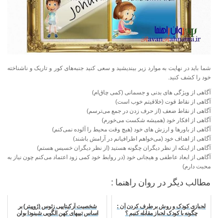
شما باید در نهایت به موارد زیر بیندیشید و سعی کنید جنبه‌های کور و تاریک و ناشناخته
خود را کشف کنید.
آگاهی از ویژگی های بدنی و جسمانی (کمی چاق‌ام)
آگاهی از نقاط قوت (خلاقیتم خوب است)
آگاهی از نقاط ضعف (از حرف زدن در جمع می‌ترسم)
آگاهی از افکار خود (همیشه شکست می‌خورم)
آگاهی از باورها و ارزش های خود (هیچ وقت محیط را آلوده نمی‌کنم)
آگاهی از اهداف خود (می‌خواهم اطرافیانم در آرامش باشند)
آگاهی از اینکه از نظر دیگران چگونه هستید (از نظر دیگران خسیس هستم)
آگاهی از ابعاد عاطفی‌ و هیجانی خود (در روابط خود کمی زود اعتماد می‌کنم چون نیاز به
محبت دارم)
مطالب دیگر در روان راهنما :
لجبازی کودک و روش برطرف کردن آن :
شخصیت آرکیتایپی زئوس (ژوپیتر) بر
چگونه با کودک لجباز مقابله کنیم ؟
اساس تیپهای کهن الگویی شینودا بولن