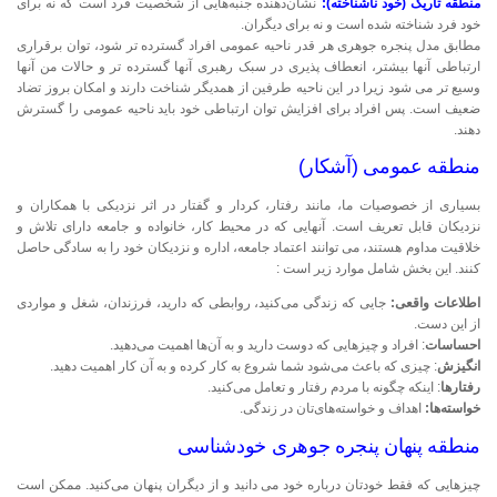
منطقه تاریک (خود ناشناخته):
نشان‌دهنده جنبه‌هایی از شخصیت فرد است که نه برای
خود فرد شناخته شده است و نه برای دیگران.
مطابق مدل پنجره جوهری هر قدر ناحیه عمومی افراد گسترده تر شود، توان برقراری
ارتباطی آنها بیشتر، انعطاف پذیری در سبک رهبری آنها گسترده تر و حالات من آنها
وسیع تر می شود زیرا در این ناحیه طرفین از همدیگر شناخت دارند و امکان بروز تضاد
ضعیف است. پس افراد برای افزایش توان ارتباطی خود باید ناحیه عمومی را گسترش
دهند.
منطقه عمومی (آشکار)
بسیاری از خصوصیات ما، مانند رفتار، کردار و گفتار در اثر نزدیکی با همکاران و
نزدیکان قابل تعریف است. آنهایی که در محیط کار، خانواده و جامعه دارای تلاش و
خلاقیت مداوم هستند، می توانند اعتماد جامعه، اداره و نزدیکان خود را به سادگی حاصل
کنند. این بخش شامل موارد زیر است :
اطلاعات واقعی:
جایی که زندگی می‌کنید، روابطی که دارید، فرزندان، شغل و مواردی
از این دست.
احساسات
: افراد و چیزهایی که دوست دارید و به آن‌ها اهمیت می‌دهید.
انگیزش
: چیزی که باعث می‌شود شما شروع به کار کرده و به آن کار اهمیت دهید.
رفتارها
: اینکه چگونه با مردم رفتار و تعامل می‌کنید.
خواسته‌ها:
اهداف و خواسته‌های‌تان در زندگی.
منطقه پنهان پنجره جوهری خودشناسی
چیزهایی که فقط خودتان درباره خود می دانید و از دیگران پنهان می‌کنید. ممکن است