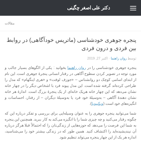
دکتر علی اصغر چگینی
Skip to content
مقالات
پنجره جوهری خودشناسی (ماتریس خودآگاهی) در روابط
بین فردی و درون فردی
توسط
روان راهنما
·
اکتبر 27, 2019
پنجره جوهری خودشناسی را در
روان راهنما
بخوانید : یکی از الگوهای بسیار جالب و
مورد توجه در تصویر کردن سطوح آگاهی در رفتار انسانی پنجرهٔ جوهری است. این نام
از ابتدای اسامی کوچک دو روانشناس – «جوزف لوفت» و «هری اینگهام» که مدل را
طراحی کرده‌اند گرفته شده است. این مدل پیوند فرد با اشخاص دیگر را در چهار خانه
نشان می‌دهد که این چهار خانه هریک خانه‌ای از یک پنجرهٔ بزرگ است. اندازهٔ هر خانه
نشان دهندهٔ آگاهی – به‌وسیلهٔ خود فرد یا به‌وسیلهٔ دیگران – از رفتار، احساسات و
انگیزه‌های خود است (
ویکیپدیا
).
شما می‌توانید پنجره جوهری را به‌ عنوان وسیله‌ایی برای بررسی و تفکر درباره این که
چگونه رفتار می‌کنید و چه چیزی شما را با انگیزه می‌کند به کار ببرید. همچنین این پنجره
به شما این فرصت را می‌دهد که حوزه‌هایی از زندگی‌تان را که احتمالاً قبلا هرگز درباره
آن نیندیشیده‌اید را اکتشاف کنید. همین طور که در زندگی بیشتر خود را می‌شناسید،
اندازه هر یک از این چهار پنجره می‌تواند تنظیم شود.