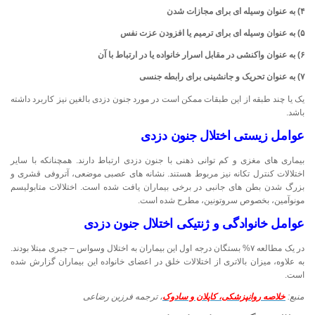
۴) به عنوان وسیله ای برای مجازات شدن
۵) به عنوان وسیله ای برای ترمیم یا افزودن عزت نفس
۶) به عنوان واکنشی در مقابل اسرار خانواده یا در ارتباط با آن
۷) به عنوان تحریک و جانشینی برای رابطه جنسی
یک یا چند طبقه از این طبقات ممکن است در مورد جنون دزدی بالغین نیز کاربرد داشته
باشد.
عوامل زیستی اختلال جنون دزدی
بیماری های مغزی و کم توانی ذهنی با جنون دزدی ارتباط دارند. همچنانکه با سایر
اختلالات کنترل تکانه نیز مربوط هستند. نشانه های عصبی موضعی، آتروفی قشری و
بزرگ شدن بطن های جانبی در برخی بیماران یافت شده است. اختلالات متابولیسم
مونوآمین، بخصوص سروتونین، مطرح شده است.
عوامل خانوادگی و ژنتیکی اختلال جنون دزدی
در یک مطالعه ۷% بستگان درجه اول این بیماران به اختلال وسواس – جبری مبتلا بودند.
به علاوه، میزان بالاتری از اختلالات خلق در اعضای خانواده این بیماران گزارش شده
است.
منبع:
خلاصه روانپزشکی، کاپلان و سادوک
، ترجمه فرزین رضاعی