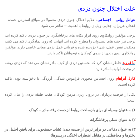
علت اختلال جنون دزدی
عوامل روانی – اجتماعی
:
علایم اختلال جنون دزدی معمولا در مواقع استرس عمده –
فقدان عزیزان، جدایی و پایان روابط با اهمیت – ظاهر می شود.
برخی مؤلفین روانکاوی روی ابراز تکانه های پرخاشگری در جنون دزدی تاکید کرده اند،
برخی نیز جنبه های لیبیدوئی را مطرح کرده اند. آنهایی که روی نمادگری تاکید می کنند،
معتقدند نفس عمل، شیء دزدیده شده و قربانی عمل دزدی معانی خاصی دارند. مؤلفین
روانکاوی روی دزدی از سوی کودکان و نوجوانان تاکید دارند.
آنا فروید
خاطر نشان کرد که نخستین دزدی از کیف مادر نشان می دهد که دزدی ریشه
در وحدت اولیه با مادر دارد.
کارل آبراهام
روی احساس محوری فراموش شدگی، آزردگی یا ناخواسته بودن تاکید
کرده است.
یکی از فرضیه پردازان در برون ریزی مزمن کودکان هفت طبقه دزدی را بیان کرده
است:
۱) به عنوان وسیله ای برای بازساخت روابط از دست رفته مادر – کودک
۲) به عنوان عملی پرخاشگرانه
۳) به عنوان دفاعی در برابر ترس از صدمه دیدن (شاید جستجویی برای یافتن احلیل در
دخترها و محافظتی در مقابل اضطراب اختگی در پسرها)