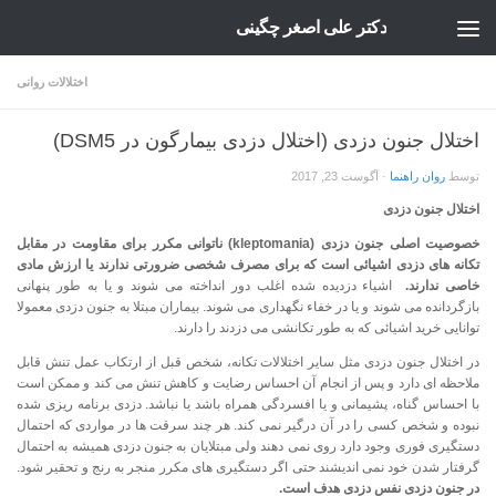
دکتر علی اصغر چگینی
Skip to content
اختلالات روانی
اختلال جنون دزدی (اختلال دزدی بیمارگون در DSM5)
توسط
روان راهنما
·
آگوست 23, 2017
اختلال جنون دزدی
خصوصیت اصلی جنون دزدی (kleptomania) ناتوانی مکرر برای مقاومت در مقابل
تکانه های دزدی اشیائی است که برای مصرف شخصی ضرورتی ندارند یا ارزش مادی
خاصی ندارند.
اشیاء دزدیده شده اغلب دور انداخته می شوند و یا به طور پنهانی
بازگردانده می شوند و یا در خفاء نگهداری می شوند. بیماران مبتلا به جنون دزدی معمولا
توانایی خرید اشیائی که به طور تکانشی می دزدند را دارند.
در اختلال جنون دزدی مثل سایر اختلالات تکانه، شخص قبل از ارتکاب عمل تنش قابل
ملاحظه ای دارد و پس از انجام آن احساس رضایت و کاهش تنش می کند و ممکن است
با احساس گناه، پشیمانی و یا افسردگی همراه باشد یا نباشد. دزدی برنامه ریزی شده
نبوده و شخص کسی را در آن درگیر نمی کند. هر چند سرقت ها در مواردی که احتمال
دستگیری فوری وجود دارد روی نمی دهند ولی مبتلایان به جنون دزدی همیشه به احتمال
گرفتار شدن خود نمی اندیشند حتی اگر دستگیری های مکرر منجر به رنج و تحقیر شود.
در جنون دزدی نفس دزدی هدف است.