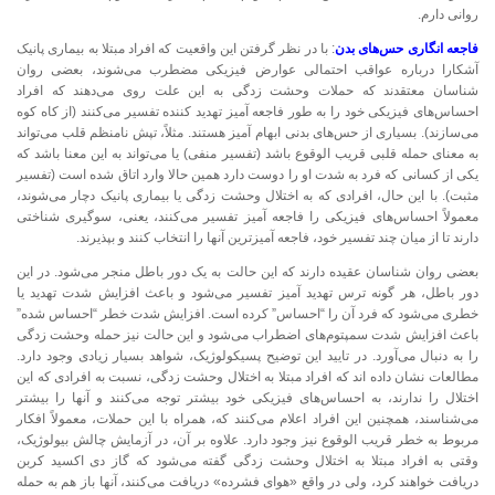
روانی دارم.
فاجعه انگاری حس‌های بدن
: با در نظر گرفتن این واقعیت که افراد مبتلا به بیماری پانیک
آشکارا درباره عواقب احتمالی عوارض فیزیکی مضطرب می‌شوند، بعضی روان
شناسان معتقدند که حملات وحشت زدگی به این علت روی می‌دهند که افراد
احساس‌های فیزیکی خود را به طور فاجعه آمیز تهدید کننده تفسیر می‌کنند (از کاه کوه
می‌سازند). بسیاری از حس‌های بدنی ابهام آمیز هستند. مثلاً، تپش نامنظم قلب می‌تواند
به معنای حمله قلبی قریب الوقوع باشد (تفسیر منفی) یا می‌تواند به این معنا باشد که
یکی از کسانی که فرد به شدت او را دوست دارد همین حالا وارد اتاق شده است (تفسیر
مثبت). با این حال، افرادی که به اختلال وحشت زدگی یا بیماری پانیک دچار می‌شوند،
معمولاً احساس‌های فیزیکی را فاجعه آمیز تفسیر می‌کنند، یعنی، سوگیری شناختی
دارند تا از میان چند تفسیر خود، فاجعه آمیزترین آنها را انتخاب کنند و بپذیرند.
بعضی روان شناسان عقیده دارند که این حالت به یک دور باطل منجر می‌شود. در این
دور باطل، هر گونه ترس تهدید آمیز تفسیر می‌شود و باعث افزایش شدت تهدید یا
خطری می‌شود که فرد آن را “احساس” کرده است. افزایش شدت خطر “احساس شده”
باعث افزایش شدت سمپتوم‌های اضطراب می‌شود و این حالت نیز حمله وحشت زدگی
را به دنبال می‌آورد. در تایید این توضیح پسیکولوژیک، شواهد بسیار زیادی وجود دارد.
مطالعات نشان داده اند که افراد مبتلا به اختلال وحشت زدگی، نسبت به افرادی که این
اختلال را ندارند، به احساس‌های فیزیکی خود بیشتر توجه می‌کنند و آنها را بیشتر
می‌شناسند، همچنین این افراد اعلام می‌کنند که، همراه با این حملات، معمولاً افکار
مربوط به خطر قریب الوقوع نیز وجود دارد. علاوه بر آن، در آزمایش چالش بیولوژیک،
وقتی به افراد مبتلا به اختلال وحشت زدگی گفته می‌شود که گاز دی اکسید کربن
دریافت خواهند کرد، ولی در واقع «هوای فشرده» دریافت می‌کنند، آنها باز هم به حمله