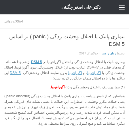
دکتر علی اصغر چگینی
Skip to content
اختلالات روانی
بیماری پانیک یا اختلال وحشت زدگی ( panic ) بر اساس
DSM 5
توسط
روان راهنما
·
جولای 7, 2017
بیماری پانیک یا اختلال وحشت زدگی و اختلال آگورافوبیا در
DSM-5
از هم جدا شده اند.
گزینه‌های قبلی در DSM-IV عبارت بودند از: اختلال وحشتزدگی بدون آگورافوبیا، اختلال
وحشت زدگی با
آگورافوبیا
، و
آگورافوبیا
بدون سابقه اختلال وحشتزدگی.
DSM-5
این
دیاگنوزها را با دو اختلال متمایز جایگزین کرده است:
(۱) بیماری پانیک یا اختلال وحشتزدگی و (۲)
آگورافوبیا
.
همانطور که از نامش پیداست، بیماری پانیک یا اختلال وحشت زدگی (panic disorder )
یعنی حملات مکرر وحشت یا اضطراب. این حملات با بعضی نشانه های فیزیکی همراه
هستند، از جمله تپش قلب، تنفس سریع، سرگیجه، تعریق زیاد، تهوع، و لرزش. علاوه بر
آن، ممکن است فرد به شدت رعب و دی پرسونالیزیشین احساس کند. (مسخ شخصیت
حالتی است که در آن فرد احساس می‌کند “خودش نیست”، اعمال خود را از نگاه فرد
دیگری تماشا می‌کند و هیچ کنترلی روی شرایط محیطی ندارد).