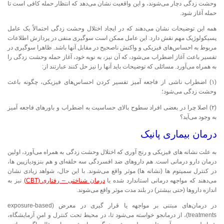
وحشت زدگی دچار می‌شوند، و این واقعیت نشان می‌دهد که انتظار حمله کافی است تا
حمله آغاز شود.
همه این توضیحات نشان می‌دهند که در ایجاد اختلال وحشت زدگی احتمالاً یک عامل
پسیکولوژیک مهم نقش دارد. این عامل ممکن است سوگیری منفی در پردازش اطلاعات
مربوط به احساس‌های فیزیکی و واکنش ناصحیح در مقابل آنها باشد. ظاهرا سوگیری در
تفسیر باعث آغاز اضطراب می‌شود، که آن نیز، به نوبه خود، آغاز حمله وحشت زدگی را
به همراه می‌آورد. مسائلی که توضیحات باید آنها را نیز حل کنند عبارتند از:
(۱) اضطراب ناشی از فاجعه آمیز تفسیر کردن احساس‌های فیزیکی، چگونه باعث
وحشت زدگی می‌شود؛
(۲) اصلا چرا در بعضی افراد سطوح بالای حساسیت به اضطراب و باورهای فاجعه آمیز
به وجود می‌آید؟
درمان بیماری پانیک
به علت نشانه های فیزیکی و رنج آوری که اختلال وحشت زدگی به همراه می‌آورد، اولین
درمان دارو درمانی است. هم داروهای ضد افسردگی سه حلقه‌ای و هم بنزودیازپین ها،
در کنترل سمپتوم ها (نشانه ها) موثر واقع می‌شوند. با این حال، شواهد زیادی نشان
می‌دهند که مواجهه درمانی استاندارد شده یا
درمان شناختی – رفتاری (CBT)
نیز به
اندازه داروها (حتی بیشتر) در بلند مدت موثر واقع می‌شوند.
در درمان‌های مبتنی بر مواجهه یا قرار گیری در معرض (exposure-based
treatments)، از درمانجو خواسته می‌شود تا، در محیط تحت کنترل و امنِ آزمایشگاه،