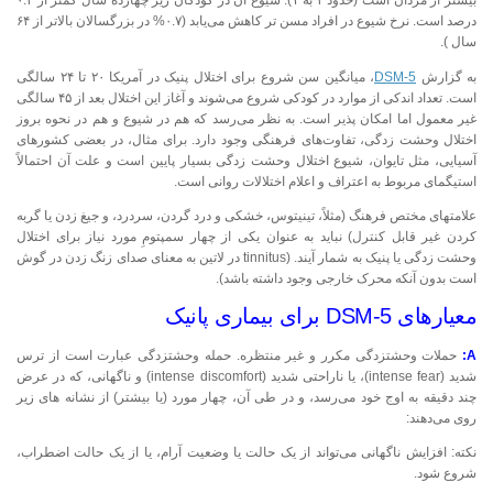
بیشتر از مردان است (حدود ۲ به ۱). شیوع آن در کودکان زیر چهارده سال کمتر از ۰.۴
درصد است. نرخ شیوع در افراد مسن تر کاهش می‌یابد (۰.۷% در بزرگسالان بالاتر از ۶۴
سال ).
به گزارش
DSM-5
، میانگین سن شروع برای اختلال پنیک در آمریکا ۲۰ تا ۲۴ سالگی
است. تعداد اندکی از موارد در کودکی شروع می‌شوند و آغاز این اختلال بعد از ۴۵ سالگی
غیر معمول اما امکان پذیر است. به نظر می‌رسد که هم در شیوع و هم در نحوه بروز
اختلال وحشت زدگی، تفاوت‌های فرهنگی وجود دارد. برای مثال، در بعضی کشورهای
آسیایی، مثل تایوان، شیوع اختلال وحشت زدگی بسیار پایین است و علت آن احتمالاً
استیگمای مربوط به اعتراف و اعلام اختلالات روانی است.
علامتهای مختص فرهنگ (مثلاً، تینیتوس، خشکی و درد گردن، سردرد، و جیغ زدن یا گربه
کردن غیر قابل کنترل) نباید به عنوان یکی از چهار سمپتومِ مورد نیاز برای اختلال
وحشت زدگی یا پنیک به شمار آیند. (tinnitus در لاتین به معنای صدای زنگ زدن در گوش
است بدون آنکه محرک خارجی وجود داشته باشد).
معیارهای DSM-5 برای بیماری پانیک
A:
حملات وحشتزدگی مکرر و غیر منتظره. حمله وحشتزدگی عبارت است از ترس
شدید (intense fear)، یا ناراحتی شدید (intense discomfort) و ناگهانی، که در عرض
چند دقیقه به اوج خود می‌رسد، و در طی آن، چهار مورد (یا بیشتر) از نشانه های زیر
روی می‌دهند:
نکته: افزایش ناگهانی می‌تواند از یک حالت یا وضعیت آرام، یا از یک حالت اضطراب،
شروع شود.