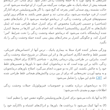
شرایطی به وجود آورد تا به حمله وحشت زدگی دچار شود. برای مثال، اگر درمانجو
همیشه پیش از حمله پانیک به طور موقت سرگیجه می‌گیرد، از او خواسته می‌شود که در
حالت نشسته روی صندلی آنقدر بچرخد که گیج شود، یا اگر هایپرونتیلیشن جرقه آغازگر
است، از فرد خواسته می‌شود، برای مدتی، تند و عمیق نفس بکشد. به هنگام بروز اولین
سمپتوم‌های فیزیکی وحشت زدگی، از درمانجو خواسته می‌شود تا از تکنیک‌های ذهنی
(شناختی) و جسمی (فیزیکی) مخصوص که برای کنترل حمله طراحی شده اند (مثل
تکنیک‌های به کارگیریِ ریلکسیشن) استفاده کند. انجام دادن این کارها در محیط کنترل
شده آزمایشگاه باعث می‌شود که درمانجو حمله وحشت زدگی را تحت شرایط “امن”
کنترل کند، و چگونگی کنترل بر محرک‌های پیش بینی کننده حمله وحشت زدگی را یاد
بگیرد.
ویژگی متمایز کننده افراد مبتلا به بیماری پانیک ، ترس آنها از احساس‌های فیزیکی،
تفسیر غلط و فاجعه انگاری احساس ها، و اثر این مسائل در شروع حمله وحشت زدگی
است. بنابراین، در طراحی روان درمانی رفتاری – شناختی (CBT) برای اختلال وحشت
زدگی، تاکید بر این بوده است که به درمانجویان کمک شود تا باورها و تفسیر‌های غلط
خود را به چالش بکشند. این کار به دو صورت انجام می‌گیرد: اصلاح باورهای درمانجویان
و به وجود آوردن تجربه‌هایی که برای از بین بردن واکنش‌های هیجانی غلط طراحی شده
اند.
CBT
عادی این موارد را شامل می‌شود:
(۱) به درمانجویان درباره ماهیت و خصوصیات فیزیولوژیک حملات وحشت زدگی
اطلاعات مهم و مفیدی داده می‌شود؛
(۲) به آنها یاد داده می‌شود برای کنترل هایپرونتیلیشن چگونه تنفس خود را تنظیم کنند؛
(۳) به آنها کمک می‌شود تا برداشت ها، باورها، و ادراک‌های اشتباه و ناکارآمد خود را