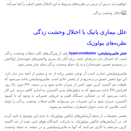
خواهیم دید، ترس از ترس در نظریه‌های مربوط به این اختلال نقش اصلی را ایفا می‌کند.
علل بیماری پانیک یا اختلال وحشت زدگی
نظریه‌های بیولوژیک
نقش هایپرونتیلیشن: hyperventilation
یکی از ویژگی‌های کلی حملات وحشت زدگی
است که احتمال دارد جرقه‌ای باشد برای آغاز یک سری واکنش‌های خودمختار (واکنش
در سیستم عصبی خودمختار) و به یک حمله وحشت زدگی تمام عیار منجر شود.
هایپرونتیلیشن عبارت است از نوعی تنفس زیاده از حد و بیشتر از آنچه بدن نیاز دارد.
این نوع تنفس عمیق تر و سریع تر از تنفس عادی است. هایپرونتیلیشن باعث می‌شود که
غلظت دی اکسید کربن خون کمتر از میزان عادی شود و در نتیجه، PH خون بالا رود.
افزایش PH باعث می‌شود که به سلول‌های بدنی اکسیژن به اندازه کافی نرسد. این کار
باعث می‌شود که در عملکرد دستگاه قلبی و عروقی تغییراتی به وجود آید تا کمبود
اکسیژن جبران شود و این تغییرات نیز می‌توانند علایم حملات وحشت زدگی را تولید
کنند، علایمی که تحت عنوان اضطراب شناخته می‌شوند.
بعضی تحقیقات، از جمله آزمایش‌های چالش بیولوژیک، تا حدی این توضیح را تایید کرده
اند. در آزمایش‌های چالش بیولوژیک، به شرکت کنندگان هوای غنی شده از دی اکسید
کربن می‌دهند یا کاری می‌کنند که آنها به هایپرونتیلیشن و در نتیجه، به حمله وحشت