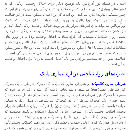
اختلال در شبکه نور آدرنالین: یک توضیح دیگر برای اختلال وحشت زدگی، که به
تفاوت‌های بیولوژیک بین کسانی که از حملات وحشت زدگی رنج می‌برند و آنهایی که
چنین مشکلی ندارند اشاره می‌کند، این است که این اختلال ممکن است در اثر فعالیت
بیش از حد در شبکه نورآدرنالین به وجود بیاید. شواهد نشان می‌دهند که شبکه
نورآدرنالین می‌تواند به چالش‌های بیولوژیک در تولید حملات وحشت زدگی کمک کند، و
نیز نشان داده اند که نوراپی نفرین در سمپتوم‌های اختلال وحشت زدگی نقش دارد.
بعضی روان شناسان معتقدند که افراد مبتلا به اختلال وحشت زدگی، در نورون‌های
GABA نقص دارند. نورون‌های GABA مانع فعالیت شبکه نورآدرنالین می‌شوند و
مطالعات انجام شده با PET اسکن این موضوع را تایید کرده اند. با این حال، هنوز معلوم
نیست که نقش سیستم نورآدرنالین تسهیل سمپتوم‌های اختلال وحشت زدگی است یا
فعالیت بیش از حد سیستم نورآدرنالین یک “عامل آسیب پذیری” برای اختلال وحشت
زدگی است.
نظریه‌های روانشناختی درباره بیماری پانیک
شرطی سازی کلاسیک:
در شرطی سازی کلاسیک، یک محرک شرطی با یک محرک
غیر شرطی جفت(pair) می‌شود و سرانجام، باعث آغاز شدن رفتاری می‌شود که
معمولاً با محرک غیر شرطی تداعی همراه بوده است. مثلاً، بعد از چند بار جفت (pair)
شدن صدای زنگ (محرک شرطی) با غذا (محرک غیر شرطی)، صدای زنگ به تنهایی
خواهد توانست یک پاسخ شرطی (مثلاً، ترشح بزاق) را آغاز کند. روان شناسانی که برای
توضیح اختلات وحشتزدگی از شرطی سازی کلاسیک استفاده می‌کنند معتقدند که
محرک‌های درونی (مثلاً، تپش سریع قلب) و محرک‌های بیرونی (مثلاً، آسانسور پر
ازدحام، پلِ هوایی)، که در اولین حملات وحشتزدگی روی می‌دهند (حملات وحشتزدگی
محرک‌های غیر شرطی هستند)، می‌توانند به محرک‌هایی شرطی تبدیل شوند که قادر