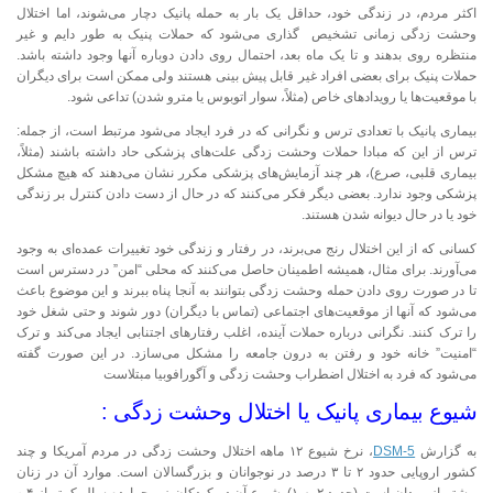
اکثر مردم، در زندگی خود، حداقل یک بار به حمله پانیک دچار می‌شوند، اما اختلال
وحشت زدگی زمانی تشخیص گذاری می‌شود که حملات پنیک به طور دایم و غیر
منتظره روی بدهند و تا یک ماه بعد، احتمال روی دادن دوباره آنها وجود داشته باشد.
حملات پنیک برای بعضی افراد غیر قابل پیش بینی هستند ولی ممکن است برای دیگران
با موقعیت‌ها یا رویدادهای خاص (مثلاً، سوار اتوبوس یا مترو شدن) تداعی شود.
بیماری پانیک با تعدادی ترس و نگرانی که در فرد ایجاد می‌شود مرتبط است، از جمله:
ترس از این که مبادا حملات وحشت زدگی علت‌های پزشکی حاد داشته باشند (مثلاً،
بیماری قلبی، صرع)، هر چند آزمایش‌های پزشکی مکرر نشان می‌دهند که هیچ مشکل
پزشکی وجود ندارد. بعضی دیگر فکر می‌کنند که در حال از دست دادن کنترل بر زندگی
خود یا در حال دیوانه شدن هستند.
کسانی که از این اختلال رنج می‌برند، در رفتار و زندگی خود تغییرات عمده‌ای به وجود
می‌آورند. برای مثال، همیشه اطمینان حاصل می‌کنند که محلی “امن” در دسترس است
تا در صورت روی دادن حمله وحشت زدگی بتوانند به آنجا پناه ببرند و این موضوع باعث
می‌شود که آنها از موقعیت‌های اجتماعی (تماس با دیگران) دور شوند و حتی شغل خود
را ترک کنند. نگرانی درباره حملات آینده، اغلب رفتارهای اجتنابی ایجاد می‌کند و ترک
“امنیت” خانه خود و رفتن به درون جامعه را مشکل می‌سازد. در این صورت گفته
می‌شود که فرد به اختلال اضطراب وحشت زدگی و آگورافوبیا مبتلاست
شیوع بیماری پانیک یا اختلال وحشت زدگی :
به گزارش
DSM-5
، نرخ شیوع ۱۲ ماهه اختلال وحشت زدگی در مردم آمریکا و چند
کشور اروپایی حدود ۲ تا ۳ درصد در نوجوانان و بزرگسالان است. موارد آن در زنان