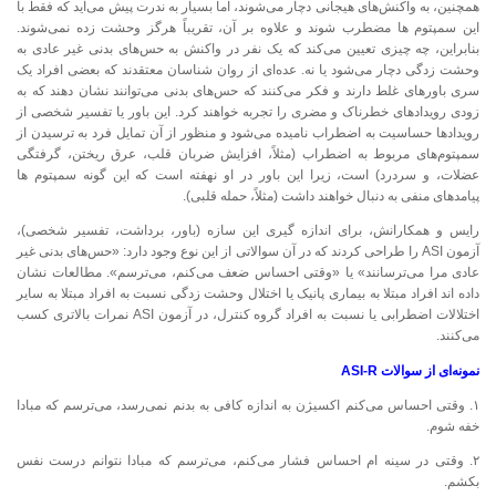
همچنین، به واکنش‌های هیجانی دچار می‌شوند، اما بسیار به ندرت پیش می‌آید که فقط با
این سمپتوم ها مضطرب شوند و علاوه بر آن، تقریباً هرگز وحشت زده نمی‌شوند.
بنابراین، چه چیزی تعیین می‌کند که یک نفر در واکنش به حس‌های بدنی غیر عادی به
وحشت زدگی دچار می‌شود یا نه. عده‌ای از روان شناسان معتقدند که بعضی افراد یک
سری باورهای غلط دارند و فکر می‌کنند که حس‌های بدنی می‌توانند نشان دهند که به
زودی رویدادهای خطرناک و مضری را تجربه خواهند کرد. این باور یا تفسیر شخصی از
رویدادها حساسیت به اضطراب نامیده می‌شود و منظور از آن تمایل فرد به ترسیدن از
سمپتوم‌های مربوط به اضطراب (مثلاً، افزایش ضربان قلب، عرق ریختن، گرفتگی
عضلات، و سردرد) است، زیرا این باور در او نهفته است که این گونه سمپتوم ها
پیامدهای منفی به دنبال خواهند داشت (مثلاً، حمله قلبی).
رایس و همکارانش، برای اندازه گیری این سازه (باور، برداشت، تفسیر شخصی)،
آزمون ASI را طراحی کردند که در آن سوالاتی از این نوع وجود دارد: «حس‌های بدنی غیر
عادی مرا می‌ترسانند» یا «وقتی احساس ضعف می‌کنم، می‌ترسم». مطالعات نشان
داده اند افراد مبتلا به بیماری پانیک یا اختلال وحشت زدگی نسبت به افراد مبتلا به سایر
اختلالات اضطرابی یا نسبت به افراد گروه کنترل، در آزمون ASI نمرات بالاتری کسب
می‌کنند.
نمونه‌ای از سوالات ASI-R
۱. وقتی احساس می‌کنم اکسیژن به اندازه کافی به بدنم نمی‌رسد، می‌ترسم که مبادا
خفه شوم.
۲. وقتی در سینه ام احساس فشار می‌کنم، می‌ترسم که مبادا نتوانم درست نفس
بکشم.