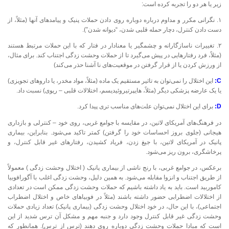
زیر یا هر دو را تجربه کرده است:
۱. نگرانی مکرر و مداوم درباره دوباره روی دادن حملات پنیک و پیامدهای آنها (مثلاً، از
دست دادن کنترل، دچار حمله قلبی شدن، “دیوانه شدن”).
۲. تغییرات ناسازگارانه و چشمگیر یا معنادار در فتار که با این حملات مرتبط هستند
(مثلاً، فرد رفتارهایی در پیش می‌گیرد تا از حملات وحشت زدگی اجتناب کند. برای مثال،
از ورزش کردن یا از قرار گرفتن در موقعیت‌های نا آشنا حذر می‌کند)
C:
این اختلال را نمی‌توان به تاثیر مستقیم یک ماده (مثلاً، مواد مخدر، یا داروهای تجویزی)
یا یک عارضه پزشکی دیگر (مثلاً، هایپرتیروئیدیسم، اختلالات قلبی – ریوی) نسبت داد.
D:
برای این اختلال نمی‌توان علت‌های مناسب تری پیدا کرد.
در فرهنگ‌های آمریکای لاتین، در مقایسه با جوامع غربی، روی خود – کنترلی و بازداری
هیجانی (جلوی بروز احساسات خود را گرفتن) کمتر تاکید می‌شود. بنابراین، بیماری
پانیک در آمریکای لاتین، با جیغ زدن، فریاد کشیدن، رفتارهای غیر قابل کنترل، و
پرخاشگری، برون ریز می‌شود.
برعکس، در جوامع غربی، با رنج ناشی از بیماری پانیک ( اختلال وحشت زدگی ) معمولاً
از طریق اجتناب و انزوا مقابله می‌شود. به همین دلیل، وحشت زدگی اغلب با آگورافوبیا
کاموربید است. باید به یاد داشته باشیم که حملات وحشت زدگی ممکن است در تعدادی
از اختلالات اضطرابی حضور داشته باشند (مثلاً در فوبیاهای خاص و اختلال اضطراب
اجتماعی)، با این حال، در خود اختلال وحشت زدگی (بیماری پانیک) تعداد زیادی حملات
وحشت زدگی غیر قابل کنترل وجود دارد و جنبه مهم و مشکل آن ترس شدید از این
است که مبادا حملات وحشت زدگی دوباره روی دهند (ترس از ترس). همانطور که