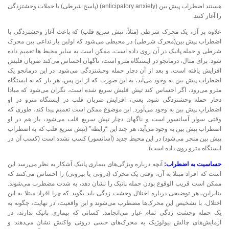
هستند اضطراب پیش بین (anticipatory anxiety) (پاسخ شرطی) یا حملات وحشتزدگی
را آغاز کنند.
علاوه بر آن، یک محرک شرطی (مثلاً، تپش سریع قلب) که باعث آغاز وحشتزدگی یا
اضطراب پیش بین(محرک شرطی) در محیطی می‌شود که اولین بار تداعی بین محرک
شرطی و حمله پانیک در آن روی داده است، ممکن است به سایر محیط ها تعمیم داده
شود. برای مثال، درمانجو در ایستگاه مترو است، ناگهان احساس می‌کند ضربان قلبش
افزایش یافته است، و بعد از آن دچار حمله وحشتزدگی می‌شود. در این درمانجو یک
اضطراب پیش بین به وجود می‌آید، به این صورت که از این پس، هر بار که به ایستگاه
مترو می‌رود، اگر احساس کند تپش قلبش سریع شده است، نگران می‌شود که مبادا
دچار حمله وحشتزدگی شود. یعنی، افزایش ضربان قلب در ایستگاه مترو در او
اضطرابِ پیش بین به وجود می‌آورد. این موضوع ممکن است تعمیم پیدا کند، طوری که
وقتی سوار آسانسور است و ناگهان دچار تپش سریع قلب می‌شود، باز هم در او
اضطراب پیش بین به وجود می‌آید، هر چند این “رابطه” (تپش سریع قلب که به اضطراب
پیش بین منجر می‌شود) در این محیط جدید (آسانسور) کسب نشده است (کسب آن در
ایستگاه مترو روی داده است).
حساسیت به اضطراب:
آنچه درباره ویژگی‌های بیماری پانیک آشکار به نظر می‌رسد این
است که افراد مبتلا به آن، وقتی یک محرک (درونی یا بیرونی) را احساس می‌کنند که
ممکن است قریب الوقوع بودن حمله پانیک را نشان دهد، به شدت مضطرب می‌شوند.
بنابراین، هر توضیحی درباره اختلال وحشت زدگی باید بگوید که چرا افراد مبتلا به این
اختلال، با تشخیص این محرک‌ها مضطرب می‌شوند و این واقعیت، در نهایت، چگونه به
یک حمله وحشت زدگی تمام عیار می‌انجامد. کسانی که بیماری پانیک ندارند، در
آزمایش‌های چالش بیولوژیک به محرک‌های حسی درونی واکنش نشان می‌دهند و