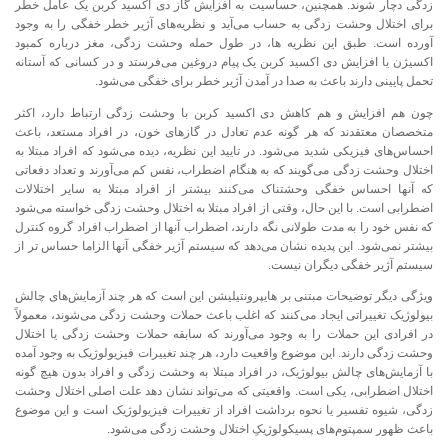
زدگی دچار شوند. همچنین، حساسیت به افزایش گاز دی اکسید کربن یک عامل خطر
برای اختلال وحشت زدگی به حساب می‌آید و نظریه‌های آژیر خطر خفگی را به وجود
آورده است. طبق این نظریه ها، در طول حمله وحشت زدگی، مغز درباره کمبود
اکسیژن یا افزایش دی اکسید کربن یک پیام دروغین می‌فرستد و در کسانی که آستانه
تحمل پایینی دارند باعث به صدا در آمدن آژیر خطر برای خفگی می‌شود.
چون هم افزایش و هم کاهش دی اکسید کربن با وحشت زدگی ارتباط دارد، اکثر
متخصصان معتقدند که هر گونه عدم تعادل در گازهای خون، در افراد مستعد، باعث
احساس‌های فیزیکی شدید می‌شود. در تایید این نظریه، دیده می‌شود که افراد مبتلا به
اختلال وحشت زدگی می‌گویند که به هنگام اضطراب، نفس کم می‌آورند و تعداد دفعاتی
که آنها احساس خفگی وحشتناک می‌کنند بیشتر از افراد مبتلا به سایر اختلالات
اضطرابی است. با این حال، وقتی از افراد مبتلا به اختلال وحشت زدگی خواسته می‌شود
که نفس خود را به مدت طولانی نگه دارند، اضطراب آنها از اضطراب افراد گروه کنترل
بیشتر نمی‌شود. این پدیده نشان می‌دهد که سیستم آژیر خفگی آنها الزاما حساس تر از
سیستم آژیر خفگی دیگران نیست.
ویژگی دیگر توضیحات مبتنی بر هایپرونتیلیشن این است که هر چند آزمایش‌های چالش
بیولوژیک تغییراتی ایجاد می‌کنند که اغلب باعث حملات وحشت زدگی می‌شوند، معمولاً
در افرادی این حملات را به وجود می‌آورند که سابقه حملات وحشت زدگی یا اختلال
وحشت زدگی دارند. این موضوع واقعیت دارد، هر چند تغییرات فیزیولوژیک به وجود آمده
با آزمایش‌های چالش بیولوژیک، در افراد مبتلا به وحشت زدگی و افراد بدون هیچ گونه
اختلال اضطرابی، یکی است. واقعیتی که می‌تواند نشان دهد علت اصلی اختلال وحشت
زدگی، شیوه تفسیر یا نحوه برداشت افراد از تغییرات فیزیولوژیک است و این موضوع
باعث ظهور سمپتوم‌های پسیکولوژیکِ اختلال وحشت زدگی می‌شود.