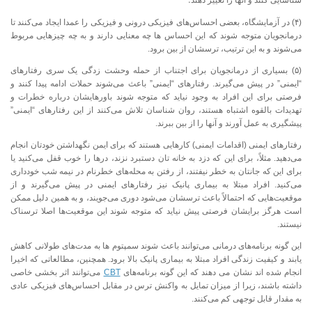
شناسایی کنند و آنها را تغییر دهند؛
(۴) در آزمایشگاه، بعضی احساس‌های فیزیکی درونی و فیزیکی را عمدا ایجاد می‌کنند تا
درمانجویان متوجه شوند که این احساس ها چه معنایی دارند و به چه چیزهایی مربوط
می‌شوند و به این ترتیب، ترسشان از بین برود.
(۵) بسیاری از درمانجویان برای اجتناب از حمله وحشت زدگی یک سری رفتارهای
“ایمنی” در پیش می‌گیرند. رفتارهای “ایمنی” باعث می‌شوند حملات ادامه پیدا کنند و
فرصتی برای این افراد به وجود نیاید که متوجه شوند باورهایشان درباره خطرات و
تهدیدات بالقوه اشتباه هستند، روان شناسان تلاش می‌کنند از این رفتارهای “ایمنی”
پیشگیری به عمل آورند و آنها را از بین ببرند.
رفتارهای ایمنی (اقدامات ایمنی) کارهایی هستند که برای ایمن نگهداشتن خودتان انجام
می‌دهید. مثلاً، برای این که دزد به خانه تان دستبرد نزند، درها را خوب قفل می‌کنید یا
برای این که جانتان به خطر نیفتند، از رفتن به محله‌های خطرنام در نیمه شب خودداری
می‌کنید. افراد مبتلا به بیماری پانیک نیز رفتارهای ایمنی در پیش می‌گیرند و از
موقعیت‌هایی که احتمالاً باعث ترسشان می‌شود دوری می‌جویند، و به همین دلیل ممکن
است هرگز برایشان فرصتی پیش نیاید که متوجه شوند این موقعیت‌ها اصلا ترسناک
نیستند.
این گونه برنامه‌های درمانی می‌توانند باعث شوند سمپتوم ها به مدت‌های طولانی کاهش
یابند و کیفیت زندگی افراد مبتلا به بیماری پانیک بالا برود. همچنین، مطالعاتی که اخیرا
انجام شده اند نشان می دهند که این گونه برنامه‌های
CBT
می‌توانند اثر بخشی خاصی
داشته باشند، زیرا از میزان تمایل به واکنش ترس در مقابل احساس‌های فیزیکی عادی
به مقدار قابل توجهی کم می‌کنند.