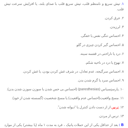
۱.
تپش سریع و نامنظم قلب، تپش سریع قلب با صدای بلند، یا افزایش سرعت تپش
قلب.
۲. عرق کردن.
۳. لرزیدن.
۴. احساس تنگی نفس یا خفگی.
۵. احساس گیر کردن چیزی در گلو.
۶. درد یا ناراحتی در قفسه سینه.
۷. تهوع یا درد در ناحیه شکم.
۸. احساس سرگیجه، عدم تعادل، در شرف غش کردن بودن، یا غش کردن.
۹. احساس سرد یا گرم شدن بدن.
۱۰. پارستِسیاس (paresthesias) (احساس بی حس شدن یا سوزن سوزن شدن بدن).
۱۱. مسخ واقعیت(احساس عدم واقعیت) یا مسخ شخصیت (گسسته شدن از خود).
۱۲.
ترس
از از دست دادن کنترل یا “دیوانه شدن”.
۱۳. ترس از مردن.
B :
بعد از حداقل یکی از این حملات پانیک ، فرد به مدت ۱ ماه (یا بیشتر) یکی از موارد