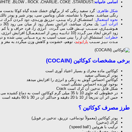
اسامی عامیانه
:
ANDY ،BASE ، TOOT ،WHITE ،BLOW ، ROCK ،CHARLIE، COKE ،STARDUST
شكل ظاهری:
رنگی میباشـد. معمولا با نشاسته، شكر، ویتامین سی، پودر شیر و پودر تالك
نحوه استعمال
: استنشـاق از راه بیـنـی، تـزریق وریـدی، دود كـردن كـرك 
اثرات
آنی
: یك محرك میباشد، اثراتش بسیار زود از میان می رود (30 دقیـقـه بـعد) كـه سبب میگردد فرد احساس افسردگی و نا آرامی كند، حـتی بـا
هـوشـیـاری، سـبــب تپــش قلب می گـردد، انرژی زا، فرد حراف و یا كم 
زود اثرش ایجاد می گـردد (10 ثـانـیـه پـس از اسـتـعـمـال) افزایش انرژی، تقویت نیروی جنسی، ترشح دپامین در مغز.
خطرات
: استنشاق آن از را بینی سبب آسیب به پره مــیانی بینی شده و در
مـدت نـیـز سـبـب
پارانوئید
، توهم، خشونت و كاهش وزن میگردد.به مغز و 
برخی مشخصات كوكائین (COCAIN)
كوكائین ماده محرك و بسیار اعتیاد آوری است
پودر كریستالی سفید
كوكائین احساس گوش به زنگی و انرژی را افزایش میدهد
بوجود آورنده احساس نشئگی است
شكل قابل تدخین آن كرك است Crack
در خطوطی كه حاوی 10 تا 35 میلی گرم كوكائین است به دماغ كشیده می شود
حس اثر آن تدریجاً از 10 تا 20 دقیقه و حداكثر آن در 30 تا 60 دقیقه است
طرز مصرف كوكائین ؟
پودر كوكائین (معمولاً تودماغی، تزریق، تدخین در فویل)
كراك (تدخین)
تركیب با هروئین (‘speed ball’)
روش مصرف تزریقی :