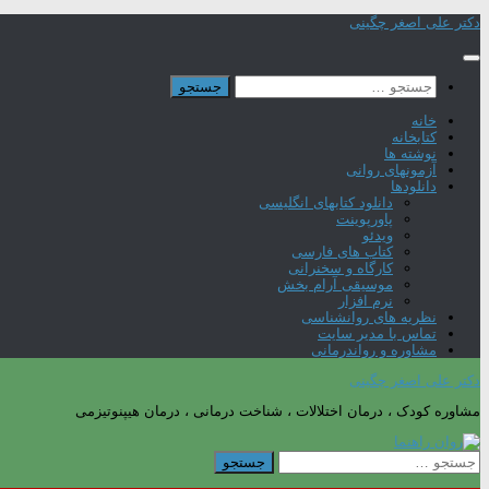
Skip
دکتر علی اصغر چگینی
to
content
جستجو
برای:
خانه
کتابخانه
نوشته ها
آزمونهای روانی
دانلودها
دانلود کتابهای انگلیسی
پاورپوینت
ویدئو
کتاب های فارسی
کارگاه و سخنرانی
موسیقی آرام بخش
نرم افزار
نظریه های روانشناسی
تماس با مدیر سایت
مشاوره و رواندرمانی
دکتر علی اصغر چگینی
مشاوره کودک ، درمان اختلالات ، شناخت درمانی ، درمان هیپنوتیزمی
جستجو
برای: