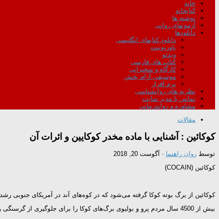
خانه
کتابخانه
نوشته ها
آزمونهای روانی
دانلودها
دانلود کتابهای انگلیسی
پاورپوینت
ویدئو
کتاب های فارسی
کارگاه و سخنرانی
موسیقی آرام بخش
نرم افزار
نظریه های روانشناسی
تماس با مدیر سایت
مشاوره و رواندرمانی
مقالات
كوكائین : آشنایی با ماده مخدر کوکایین و اثرات آن
توسط
روان راهنما
·
آگوست 20, 2018
كوكائین (COCAIN)
كوكائین از برگ بوته كوكا گرفته می‌شود كه در كوه‌های آند در آمریكای جنوبی رشد 
بیش از 4500 سال مردم پرو و بولیوی برگ‌های كوكا را برای جلوگیری از گرسنگی و افزایش توان كار در ارتفاعات بالا می‌جویدند.