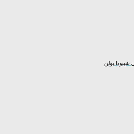
 شینودا بولن