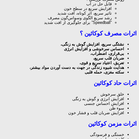
قابل حل در آب
افزایش سریع در سطح خون
تاثیر سریع، اثر كوتاه، افت شدید
رشد سریع الگوی وسواس‌گون مصرف
“Speedball” برای جلوگیری از افت شدید
اثرات مصرف كوكائین ؟
نشئگی سریع، افزایش گوش به زنگی
،
احساس
سرخوشی
و افزایش انرژی
بی
قراری، اضطراب،
ضربان قلب سریع
،
تعریق، اعتیاد سریع و قوی
،
هدایت شیوه زندگی در جهت به دست آوردن مواد بیشتر
،
سكته مغزی، حمله
قلبی
اثرات حاد كوكائین
خلق سرخوش
افزایش انرژی و گوش به زنگی
افزایش احساس جنسی
سوء ظن
افزایش ضربان قلب و فشار خون
اثرات مزمن كوكائین
خستگی و فرسودگی