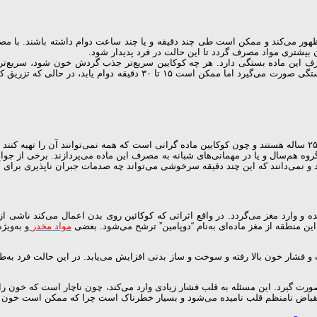
ه ظهور می‌کند و ممکن است طی چند دقیقه و یا چند ساعت دوام داشته باشند. با م
ن بیشتری مواد مصرف گردد تا این حالت در فرد پدیدار شود.
 این ماده بستگی دارد. هر چه کوکایین سریع‌تر جذب گردش خون شود، سریع‌تر نی
رسیدن به حالت سرخوشی در روش استنشاقی از طریق بینی نسبتاً به آهستگ
آمارها نشان می‌دهند که بیشترین گروه مصرف‌کننده کوکائین جوانان ۱۸ تا ۲۵ ساله هستند و چون کوکایین ماده گرانی اس
روه هم‌سال و یا در مهمانی‌های شبانه به مصرف این ماده می‌پردازند. برخی از جوا
د و نمی‌دانند که این چند دقیقه سرخوشی می‌تواند چه صدمات جبران ناپذیری برای آن
وارد مغز می‌گردد. در واقع اثراتی که کوکائین روی بدن اعمال می‌کند ناشی از 
 منطقه از مغز ماده‌ای به‌نام “دوپامین” ترشح می‌شود. بعضی
مواد مخدر
و به‌وی
ر خون بالا رفته و سوخت و ساز بدنی افزایش می‌یابد. در این حالت فرد به‌طور م
ت گیرد. این مسئله به قلب فشار زیادی وارد می‌کند، چون ناچار است که خون را ب
انقباض نامنظم قلب نامیده می‌شود و بسیار خطرناک است چرا که ممکن است خون ر