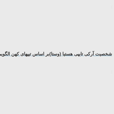
شخصیت آرکی تایپی هستیا (وستا)بر اساس تیپهای کهن الگویی