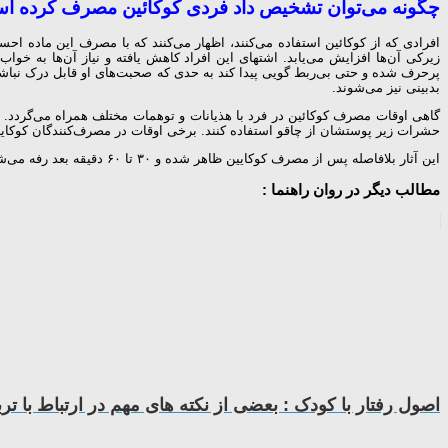
چگونه می‌توان تشخیص داد فردی کوکائین مصرف کرده ا
افرادی که از کوکائین استفاده می‌کنند، اظهار می‌کنند که با مصرف این ماده 
زیرکی آن‌ها افزایش می‌یابد. اشتهای این افراد کاهش یافته و نیاز آن‌ها به خوا
پرحرف شده و حتی بی‌ربط گویی پیدا کند به حدی که صحبت‌های او قابل درک نباشن
بدبینی نیز می‌شوند.
گاهی اوقات مصرف کوکائین در فرد با هذیانات و توهمات مختلف همراه می‌گردد. 
حشرات زیر پوستشان از چاقو استفاده کنند. برخی اوقات در مصرف‌کنندگان کوکا
این آثار بلافاصله پس از مصرف کوکایین ظاهر شده و ۳۰ تا ۶۰ دقیقه بعد رفه می‌شوند. به همین علت افرا وابسته به کوکائین ممکن است هر نیم تا یک ساعت یک‌بار، ناگزیر باشند برای مصرف مجدد، از خانه یا محل کار خارج شوند (
مطالب دیگر در روان راهنما :
اصول رفتار با کودک : بعضی از نکته های مهم در ارتباط با تر