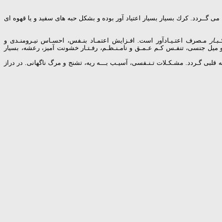
 از برگهای خشك شده گیاه كوكا بدست می آید.با پختن كوكائین همراه با جوش شیرین ماده مخدر دیگری بنام CRACK حاصل می گــردد. كرك بسیار بسیار اعتیاد آور بوده و بشكل حبه های سفید و یا قهوه ای
ـبـار
مـصرف اعتـیـادآور است. افـزایش اعتمـاد بنـفس، احسـاس نیـرومنـدی و
و میل جنسی، تنفـس كـم عـمـق و نامـنـظـم، رفـتـار خشونت آمیز، رعشه، بسیار
لبی گـردد. مشـكـلات تـنـفسی، آسیـب بـــه ریه، تشنج و مرگ ناگهانی. در دراز