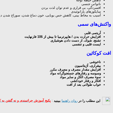
كاهش حیطه توجه
ناتوانی جنسی
افسردگی، بی قراری و عدم توان لذت بردن
سایكوزهای پارانوئیدی
آسیب به مخاط بینی، كاهش حس بویایی، خون دماغ شدن، سوراخ شدن دیوا
واكنش
های سمی
آریتمی قلبی
افزایش حرارت بدن / هایپرترمیا تا بیش از 106 فارنهایت
تشنج، شوك، از دست دادن هوشیاری
ایست قلبی و تنفسی
افت كوكائین
ناخوشی
بیقراری، آژیتاسیون
افزایش مقدار مصرف و مصرف مكرر
وسوسه و رفتارهای جستجو
گ
رانه مواد
سوء مصرف الكل و سایر مواد
افكار و رفتار خودكشی
خواب طولانی بعد از افت
این مطلب را در
روان راهنما
ببینید
:
پکیج آموزش جراتمندی و نه گفتن به ک