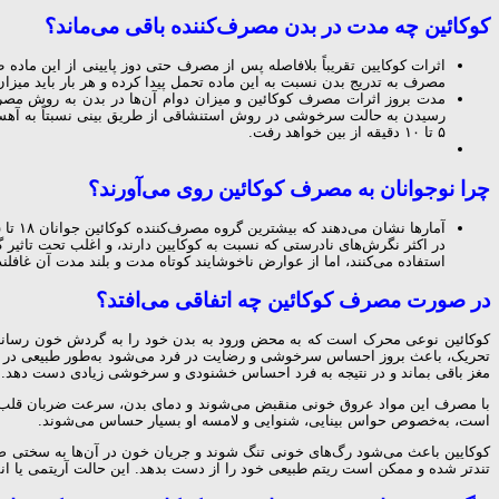
کوکائین چه مدت در بدن مصرف‌کننده باقی می‌ماند؟
اثرات کوکایین تقریباً بلافاصله پس از مصرف حتی دوز پایینی از این ماد
مصرف به تدریج بدن نسبت به این ماده تحمل پیدا کرده و هر بار باید میزا
مدت بروز اثرات مصرف کوکائین و میزان دوام آن‌ها در بدن به روش مصرف
۵ تا ۱۰ دقیقه از بین خواهد رفت.
چرا نوجوانان به مصرف کوکائین روی می‌آورند؟
در اکثر نگرش‌های نادرستی که نسبت به کوکایین دارند، و اغلب تحت تاثیر گ
استفاده می‌کنند، اما از عوارض ناخوشایند کوتاه مدت و بلند مدت آن غافلن
در صورت مصرف کوکائین چه اتفاقی می‌افتد؟
کوکائین نوعی محرک است که به محض ورود به بدن خود را به گردش خون رسانده و 
تحریک، باعث بروز احساس سرخوشی و رضایت در فرد می‌شود به‌طور طبیعی در این
مغز باقی بماند و در نتیجه به فرد احساس خشنودی و سرخوشی زیادی دست دهد.
با مصرف این مواد عروق خونی منقبض می‌شوند و دمای بدن، سرعت ضربان قلب و فشا
است، به‌خصوص حواس بینایی، شنوایی و لامسه او بسیار حساس می‌شوند.
کوکایین باعث می‌شود رگ‌های خونی تنگ شوند و جریان خون در آن‌ها به سختی صور
تندتر شده و ممکن است ریتم طبیعی خود را از دست بدهد. این حالت آریتمی یا 