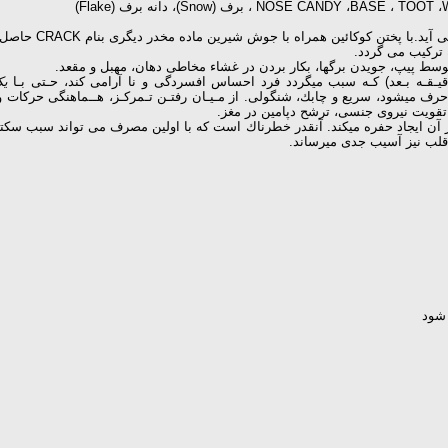
NOSE C ، برف (Snow)، دانه برف (Flake)
گرد سفید رنگی كه
 تركیب می گردد.
تـوسط پیپ، جویدن برگها، بكار بردن در غشاء مخاطی دهان، مهبل و مقعد.
یك
حرف میشود، سریع و چابك، شنگولی. از مـیـان رفتـن تـمركـز، هــماهنگی حركات 
 آن ایجاد حفره میكند. آنقدر خطرناك است كه با اولین مصرف می تواند سبب سكته ق
قلب نیز آسیب جدی میرساند.