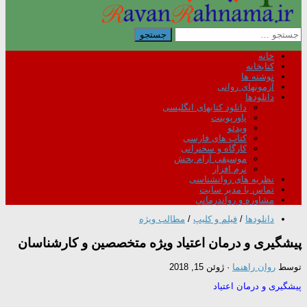
جستجو
برای:
خانه
کتابخانه
نوشته ها
آزمونهای روانی
دانلودها
دانلود کتابهای انگلیسی
پاورپوینت
ویدئو
کتاب های فارسی
کارگاه و سخنرانی
موسیقی آرام بخش
نرم افزار
نظریه های روانشناسی
تماس با مدیر سایت
مشاوره و رواندرمانی
دانلودها
/
فیلم و کلیپ
/
مطالب ویژه
پیشگیری و درمان اعتیاد ویژه متخصصین و کارشناسان
توسط
روان راهنما
·
ژوئن 15, 2018
پیشگیری و درمان اعتیاد