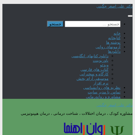
Skip
دکتر علی اصغر چگینی
to
content
جستجو
برای:
خانه
کتابخانه
نوشته ها
آزمونهای روانی
دانلودها
دانلود کتابهای انگلیسی
پاورپوینت
ویدئو
کتاب های فارسی
کارگاه و سخنرانی
موسیقی آرام بخش
نرم افزار
نظریه های روانشناسی
تماس با مدیر سایت
مشاوره و رواندرمانی
دکتر علی اصغر چگینی
مشاوره کودک ، درمان اختلالات ، شناخت درمانی ، درمان هیپنوتیزمی