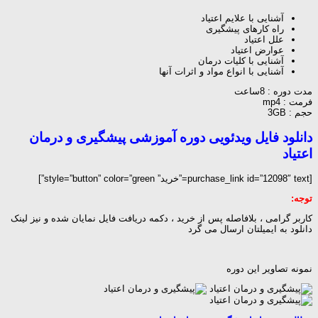
آشنایی با علایم اعتیاد
راه کارهای پیشگیری
علل اعتیاد
عوارض اعتیاد
آشنایی با کلیات درمان
آشنایی با انواع مواد و اثرات آنها
مدت دوره : 8ساعت
فرمت : mp4
حجم : 3GB
دانلود فایل ویدئویی دوره آموزشی پیشگیری و درمان
اعتیاد
[purchase_link id=”12098″ text=”خرید” style=”button” color=”green”]
توجه:
کاربر گرامی ، بلافاصله پس از خرید ، دکمه دریافت فایل نمایان شده و نیز لینک
دانلود به ایمیلتان ارسال می گرد
نمونه تصاویر این دوره