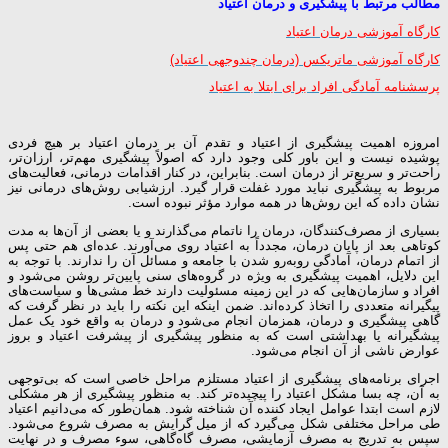
مطالب مرتبط با پیشگیری و درمان اعتیاد
کارگاه آموزشی درمان اعتیاد
کارگاه آموزشی ماتریکس (درمان چندوجهی اعتیاد)
پرسشنامه آمادگی افراد برای ابتلا به اعتیاد
امروزه اهمیت پیشگیری از اعتیاد و تقدم آن بر درمان اعتیاد بر هیچ فردی
پوشیده نیست و این باور کلی وجود دارد که اصولاً پیشگیری مهم‌تر، ارزان‌تر،
راحت‌تر و سریع‌تر از درمان است. بنابراین، در کنار اقدامات درمانی، فعالیت‌های
مربوط به پیشگیری نباید مورد غفلت قرار گیرد. ارزشیابی روش‌های درمانی نیز
نشان داده که این روش‌ها در همه موارد مؤثر نبوده است.
بسیاری از مصرف‌کنندگان، درمان را ناتمام می‌گذارند و یا بعضی از آن‌ها به مدت
کوتاهی بعد از پایان درمان، مجدداً به اعتیاد روی می‌آورند. عده‌ای هم حتی پس
از اتمام درمان، آمادگی روبه‌رو شدن با جامعه و مسائل آن را ندارند. با توجه به
این دلایل، اهمیت پیشگیری به ویژه در گروه‌های سنی پایین‌تر روشن می‌شود و
افراد و سازمان‌هایی که در این زمینه مسئولیت دارند خط مشی‌ها و سیاست‌های
پیگیرانه متعددی را اتخاذ کرده‌اند. ضمن اینکه این نکته را باید در نظر گرفت که
گاهی پیشگیری و درمان، همزمان انجام می‌شود و درمان به واقع خود یک عمل
پیشگیرانه یا بهداشتی است که به منظور پیشگیری از پیشرفت اعتیاد و بروز
عوارض ناشی از آن انجام می‌شود.
اجرای برنامه‌های پیشگیری از اعتیاد مستلزم مراحل خاصی است که بی‌توجهی
به آن، چه بسا مشکل اعتیاد را پیچیده‌تر کند. به منظور پیشگیری از هر مشکلی
لازم است ابتدا عوامل ایجاد کننده آن شناخته شود. همان‌طور که می‌دانیم اعتیاد
طی مراحل مختلفی شکل می‌گیرد که از میل گرایش به مصرف شروع می‌شود.
سپس به تدریج به مصرف آزمایشی، مصرف گاه‌گاهی، سوء مصرف و در نهایت