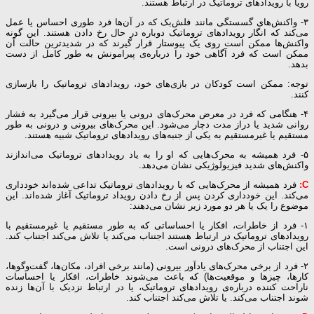
رویا با رویدادهای تروماتیک در ارتباط هستند.
۳- واکنش‌های گسستگی مانند فلش‌بک که در آن‌ها فرد طوری احساس یا عمل
می‌کند که انگار رویدادهای تروماتیک دوباره در حال رخ دادن هستند. این گونه
واکنش‌ها ممکن است روی یک پیوستار قرار گیرند که در شدیدترین حالت آن
ممکن است که فرد آگاهی خود را درباره‌ی پیرامونش به طور کامل از دست
بدهد.
توجه: ممکن است کودکان در بازی‌های خود، رویدادهای تروماتیک را بازسازی
کنند.
۴- هنگامی که فرد در معرض محرک‌های درونی یا بیرونی قرار می‌گیرد به فشار
روانی شدید یا دراز مدت دچار می‌شود. این محرک‌های بیرونی و درونی به طور
مستقیم یا غیرمستقیم به یکی از جنبه‌های رویدادهای تروماتیک شبیه هستند.
۵- فرد همیشه به محرک‌هایی که او را به یاد رویدادهای تروماتیک می‌اندازند
واکنش‌های شدید فیزیولوژیکی نشان می‌دهد.
C:
فرد همیشه از محرک‌هایی که با رویدادهای تروماتیک تداعی شده‌اند خودداری
می‌کند. این خودداری کردن پس از رخ دادن رویداد تروماتیک آغاز شده‌اند. این
موضوع را یک یا هر دو مورد زیر نشان می‌دهند:
۱- فرد از خاطرات، افکار یا احساساتی که به طور مستقیم یا غیرمستقیم با
رویدادهای تروماتیک در ارتباط هستند اجتناب می‌کند یا تلاش می‌کند اجتناب کند.
این اجتناب از محرک‌های درونی است.
۲- فرد از برخی محرک‌های یادآور بیرونی (مانند برخی افراد، مکان‌ها، گفت‌و‌گوها،
کارها، چیزها و موقعیت‌ها) که باعث می‌شوند خاطرات، افکار یا احساسات
ناراحت کننده درباره‌ی رویدادهای تروماتیک، یا در ارتباط نزدیک با آن‌ها زنده
شوند اجتناب می‌کند. یا تلاش می‌کند اجتناب کند.