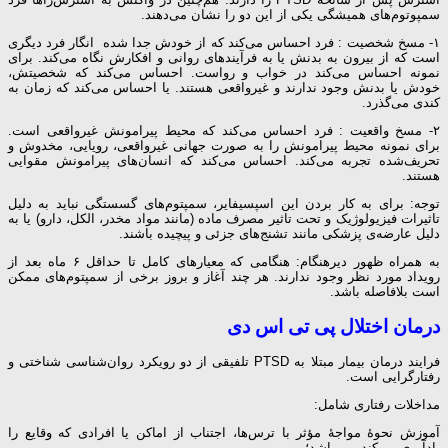
سمپوتوم‌های همیشگی یکی از این دو را نشان می‌دهند.
۱- مسخ شخصیت : فرد احساس می‌کند که از خودش جدا شده انگار فرد دیگری
است که از بیرون به بدنش یا به فرآیندهای روانی و افکارش نگاه می‌کند. برای
نمونه احساس می‌کند در خواب و رواست. احساس می‌کند که شخصیتش،
خودش یا بدنش وجود ندارند و غیرواقعی هستند. یا احساس می‌کند که زمان به
کندی می‌گذرد.
۲- مسخ واقعیت : فرد احساس می‌کند که محیط پیرامونش غیرواقعی است.
برای نمونه محیط پیرامونش را به صورت جهانی غیرواقعی، رویایی، مخدوش و
تحریف‌شده تجربه می‌کند. احساس می‌کند که انسان‌های پیرامونش مقوایی
هستند.
توجه: برای به کار بردن این اسپسیفایر، سمپتوم‌های گسستگی نباید به دلیل
تاثیرات فیزیولوژیک و تحت تاثیر مصرف ماده (مانند مواد مخدر، الکل، دارو) یا به
دلیل عارضه‌ی پزشکی مانند تشنج‌های جزئی و پیچیده باشند.
به همراه ظهور دیرهنگام: هنگامی که معیارهای کامل تا حداقل ۶ ماه بعد از
رویداد مورد نظر وجود ندارند. هر چند آغاز و بروز برخی از سمپتوم‌های ممکن
است بلافاصله باشد.
درمان اختلال پی تی اس دی
فرایند درمان بیمار مبتلا به PTSD تلفیقی از دو رویکرد روان‌شناسی شناختی و
رفتارگرایی است.
مداخلات رفتاری شامل:
آموزش نحوهٔ مواجهٔ مؤثر با ترس‌ها، اجتناب از اماکن یا افرادی که وقایع را
یادآوری می‌کند، می‌باشد؛