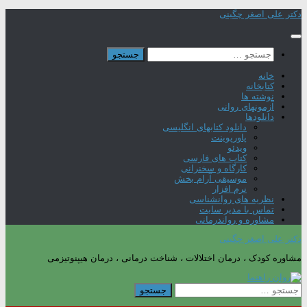
Skip
دکتر علی اصغر چگینی
to
content
جستجو
برای:
خانه
کتابخانه
نوشته ها
آزمونهای روانی
دانلودها
دانلود کتابهای انگلیسی
پاورپوینت
ویدئو
کتاب های فارسی
کارگاه و سخنرانی
موسیقی آرام بخش
نرم افزار
نظریه های روانشناسی
تماس با مدیر سایت
مشاوره و رواندرمانی
دکتر علی اصغر چگینی
مشاوره کودک ، درمان اختلالات ، شناخت درمانی ، درمان هیپنوتیزمی
جستجو
برای: