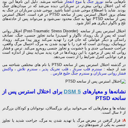
نام‌هایی مانند
نوروز جنگ
یا
موج انفجار
شناخته می‌شد. دلیل این نام‌ها این بود
که این اختلال روانی بیش‌تر در سربازانی دیده می‌شد که در میدان‌های جنگ
بودند. شاید با اصطلاح موجی شدن آشنا باشید. موجی شدن سربازان در جنگ به
معنای بروز اختلال استرس پس از سانحه PTSD در فرد است. اختلال استرس
پس از سانحه PTSD تنها به جنگ محدود نمی‌شود و می‌تواند پس از حادثه‌های
تلخ و ناگوار دیگری هم آغاز شود.
اختلال استرس پس از سانحه (Post-Traumatic Stress Disorder) اختلال روانی
است که پس از یک رویداد ناگوار و آسیب‌زا مانند تجاوز جنسی، جنگ، تصادف
رانندگی و دیگر عواملی که جان فرد را تهدید می‌کند بروز پیدا می‌کند. رویداد
تروماتیک، رویدادی است که فرد را با تهدید شدن به مرگ، احتمال مرگ واقعی،
جراحت جسمانی جدی و یا خشونت و تجاوز جنسی روبه‌رو می‌کند. ترس و فشار
روانی که پس از برخورد با این رویدادها در فرد پدید می‌آید بیش از اندازه است
و فرد توانایی کنترل شرایط را از دست می‌دهد.
در گذشته اختلال استرس پس از سانحه PTSD با نام های مختلفی شناخته می
شد از جمله :
سندرم قلب سرباز ، قلب تحریک‏ پذیر ، سندرم تلاش ، واکنش
فشار روانی سربازان و سندرم جنگ خلیج فارس
.
نشانه‌ها و معیارهای
DSM 5
برای اختلال استرس پس از
سانحه PTSD
نشانه ها و معیارهایی که می‌خوانید برای بزرگسالان، نوجوانان و کودکان بزرگ‌تر
از ۶ سال است.
A:
قرار گرفتن در معرض مرگ یا تهدید شدن به مرگ، جراحت شدید یا تجاوز
جنسی به یکی از شیوه‌های زیر: