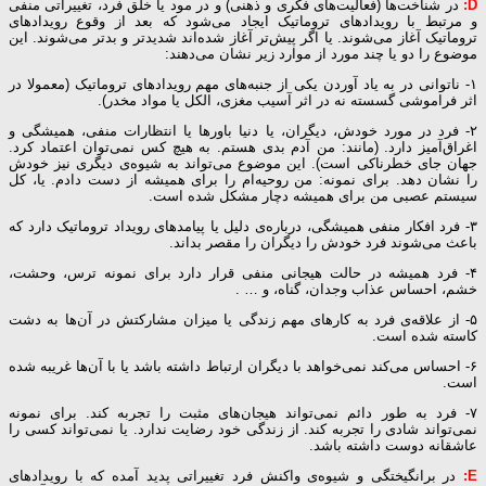
D:
در شناخت‌ها (فعالیت‌های فکری و ذهنی) و در مود یا خلق فرد، تغییراتی منفی
و مرتبط با رویدادهای تروماتیک ایجاد می‌شود که بعد از وقوع رویدادهای
تروماتیک آغاز می‌شوند. یا اگر پیش‌تر آغاز شده‌اند شدیدتر و بدتر می‌شوند. این
موضوع را دو یا چند مورد از موارد زیر نشان می‌دهند:
۱- ناتوانی در به یاد آوردن یکی از جنبه‌های مهم رویدادهای تروماتیک (معمولا در
اثر فراموشی گسسته نه در اثر آسیب مغزی، الکل یا مواد مخدر).
۲- فرد در مورد خودش، دیگران، یا دنیا باورها یا انتظارات منفی، همیشگی و
اغراق‌آمیز دارد. (مانند: من آدم بدی هستم. به هیچ کس نمی‌توان اعتماد کرد.
جهان جای خطرناکی است). این موضوع می‌تواند به شیوه‌ی دیگری نیز خودش
را نشان دهد. برای نمونه: من روحیه‌ام را برای همیشه از دست دادم. یا، کل
سیستم عصبی من برای همیشه دچار مشکل شده است.
۳- فرد افکار منفی همیشگی، درباره‌ی دلیل یا پیامدهای رویداد تروماتیک دارد که
باعث می‌شوند فرد خودش را دیگران را مقصر بداند.
۴- فرد همیشه در حالت هیجانی منفی قرار دارد برای نمونه ترس، وحشت،
خشم، احساس عذاب وجدان، گناه، و … .
۵- از علاقه‌ی فرد به کارهای مهم زندگی یا میزان مشارکتش در آن‌ها به دشت
کاسته شده است.
۶- احساس می‌کند نمی‌خواهد با دیگران ارتباط داشته باشد یا با آن‌ها غریبه شده
است.
۷- فرد به طور دائم نمی‌تواند هیجان‌های مثبت را تجربه کند. برای نمونه
نمی‌تواند شادی را تجربه کند. از زندگی خود رضایت ندارد. یا نمی‌تواند کسی را
عاشقانه دوست داشته باشد.
E:
در برانگیختگی و شیوه‌ی واکنش فرد تغییراتی پدید آمده که با رویدادهای