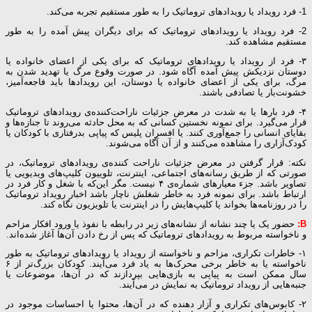
1- فرد رویداد یا رویدادهای تروماتیک را به طور مستقیم تجربه می‌کند.
2- فرد رویداد یا رویدادهای تروماتیک که برای دیگران پیش آمده را به طور
مستقیم مشاهده کند.
۳- فرد از رویداد یا رویدادهای تروماتیک که برای یکی از اعضای خانواده یا
دوستان نزدیکش پیش آمده آگاه شود. در صورت وقوع مرگ یا تهدید شدن به
مرگ، برای یکی از اعضای خانواده یا دوستان، این رویدادها باید فاجعه‌آمیز،
خشونت‌بار یا تصادفی باشند.
۴- فرد بارها یا به شدت در معرض جزئیات ناراحت‌کننده‌ی رویدادهای تروماتیک
قرار می‌گیرد. برای نمونه نخستین کسانی که به محل حادثه می‌روند تا جنازه‌ها و
بقایای انسانی را جمع‌آوری کنند. یا افسران پلیس که پیاپی بدرفتاری با کودکان یا
کودک‌آزاری را مشاهده می‌کنند و از آن آگاه می‌شوند.
نکته: قرار گرفتن در معرض جزئیات ناراحت کننده‌ی رویدادهای تروماتیک، در
صورتی که از طریق رسانه‌های اجتماعی، اینترنت، تلوییون کلیپ‌های ویدیویی یا
تصاویر باشد. جزء معیارهای شماره‌ی ۴ نیست. مگر این‌که با شغل و کار فرد در
ارتباط باشد. برای نمونه فرد به خاطر شغلش ناچار باشد اخبار رویداد تروماتیک
را در روزنامه‌ها بخواند یا کلیپ‌هایش را در اینترنت یا تلویزیون نگاه کند.
B:
حضور یک یا چند نشانه از نشانه‌های زیر در رابطه با نفوذ یا ورود افکار مزاحم
و ناخواسته مربوط به رویدادهای تروماتیک که پس از رخ دادن آن‌ها آغاز شده‌اند.
۱- خاطرات تکراری، مزاحم و ناخواسته از رویداد یا رویدادهای تروماتیک به طور
ناخواسته یا به خاطر برخی محرک‌ها به یاد فرد می‌آیند. کودکان بزرگ‌تر از ۶
سال ممکن است به پیاپی به بازی‌هایی بپردازند که در آن‌ها، موضوعات یا
جنبه‌هایی از رویداد تروماتیک به نمایش در می‌آیند.
۲- کابوس‌های تکراری و آزار دهنده که در آن‌ها، محتوا یا احساسات موجود در