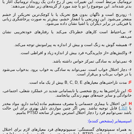
تروماتیک مرتبط است. این تغییرات پس از رخ دادن یک رویداد تروماتیک آغاز یا
بدتر شده‌اند. این موضوع را دو یا چند مورد از گزینه‌های زیر نشان می‌دهند:
۱- زودرنج است و ناگهان بدون هیچ تحریک یا با کوچک‌ترین تحریکی از خشم
منفجر می‌شود. این زودرنجی یا انفجار خشم، بیش‌تر به صورت پرخاشگری زبانی
یا فیزیکی در برابر دیگران یا اشیا نشان داده می‌شود.
۲- بی‌احتیاط است کارهای خطرناک می‌کند یا رفتارهای خودتخریبی نشان
می‌دهد.
۳- همیشه گوش به زنگ است و بیش از اندازه به پیرامونش توجه می‌کند.
۴- واکنش‌های «از جاپریدگی» فرد بیش از اندازه زیاد و افراطی است.
۵- نمی‌تواند به سادگی تمرکز حواس داشته باشد.
۶- دچار اختلال خواب است. نمی‌تواند به سادگی به خواب برود. بدخواب می‌شود
یا در خواب بی‌تاب و بی‌قرار است.
F:
مدت ناراحتی‌های معیارهای B, C, D, E بیش از یک ماه است.
G:
این ناراحتی‌ها به رنج شخصی یا نابسامانی شدید در عملکرد شغلی، اجتماعی،
خانوادگی و سایر جنبه‌های مهم زندگی بیانجامند.
H
: این اختلال با بیماری جسمانی یا مصرف مستقیم ماده (مانند دارو، مواد مخدر
یا
الکل
) قابل توجیه نباشد. پس اگر چنین مواردی دلیل بهتری برای این حالت
باشد نمی‌توانیم فرد را دچار اختلال استرس پس از سانحه PTSD بنامیم.
اسپسیفایر (مشخص کننده):
به همراه سمپتوم‌های گسستگی: سمپوتوم‌های فرد معیارهای لازم برای اختلال
استرس پس از سانحه PTSD را دارند. هم‌چنین در واکنش به استرس‌زاها فرد