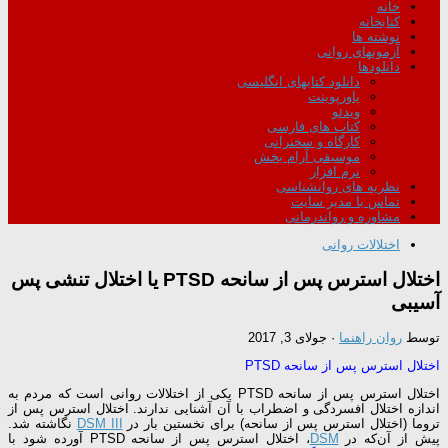
خانه
کتابخانه
نوشته ها
آزمونهای روانی
دانلودها
دانلود کتابهای انگلیسی
پاورپوینت
ویدئو
کتاب های فارسی
کارگاه و سخنرانی
موسیقی آرام بخش
نرم افزار
نظریه های روانشناسی
تماس با مدیر سایت
مشاوره و رواندرمانی
اختلالات روانی
اختلال استرس پس از سانحه PTSD یا اختلال تنشى پس
آسيبى
توسط
روان راهنما
·
جولای 3, 2017
اختلال استرس پس از سانحه PTSD
اختلال استرس پس از سانحه PTSD یکی از اختلالات روانی است که مردم به
اندازه‌ اختلال افسردگی و اضطراب با آن آشنایی ندارند. اختلال استرس پس از
تروما (اختلال استرس پس از سانحه) برای نخستین بار در
DSM III
نگاشته شد.
پیش از آن‌که در
DSM
، اختلال استرس پس از سانحه PTSD آورده شود با