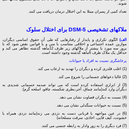
شوند.
تعداد کمی از پسران مبتلا به این اختلال درمان دریافت می کنند.
ملاکهای تشخیصی
DSM-5
برای اختلال سلوک
الف)
الگوی تکراری و پایدار از رفتارهایی که طی آن حقوق اساسی دیگران،
موازین عمده اجتماعی و اخلاقی متناسب با سن و یا قوانین نقض شود که با
بروز سه مورد یا بیشتر از ملاکهای زیر ظرف 12ماهه گذشته تظاهر می کند و
حداقل یک ملاک ظرف 6ماهه گذشته وجود داشته است.
پرخاشگری نسبت به افراد یا حیوانات
(1) اغلب قلدری کرده و دیگران را تهدید به ارعاب می کند.
(2) غالبا دعواهای جسمانی را شروع می کند.
(3) از ابزاری استفاده کرده است که می تواند صدمه جسمانی شدیدی به
دیگران وارد کند(مانند چماق، آجر،بطری شکسته، چاقو، اسلحه گرم).
(4) نسبت به دیگران قصاوت نشان می دهد.
(5) نسبت به حیوانات سنگدلی نشان می دهد.
(6) در عین مواجهه با قربانی دست به دزدی می زند(مانند دزدی همراه با
خشونت، کیف قاپی، اخاذی، سرقت مسلحانه)
(7) فرد دیگری را به زور وادار به رابطه جنسی می کنند.