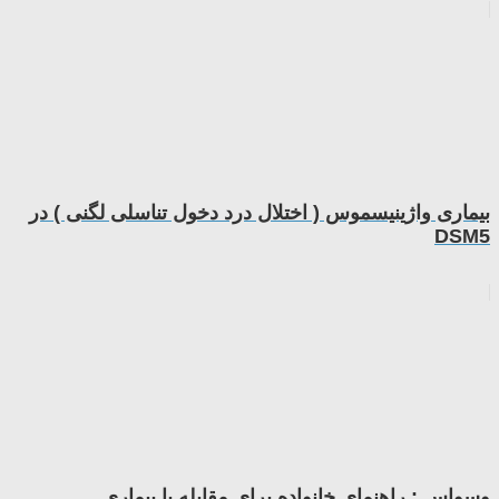
بیماری واژینیسموس ( اختلال درد دخول تناسلی لگنی ) در
DSM5
وسواس : راهنمای خانواده برای مقابله با بیماری