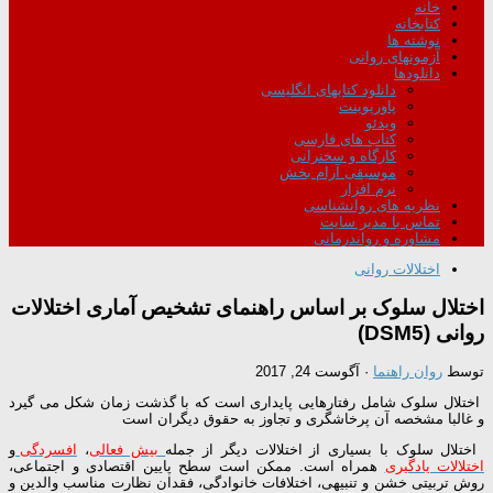
خانه
کتابخانه
نوشته ها
آزمونهای روانی
دانلودها
دانلود کتابهای انگلیسی
پاورپوینت
ویدئو
کتاب های فارسی
کارگاه و سخنرانی
موسیقی آرام بخش
نرم افزار
نظریه های روانشناسی
تماس با مدیر سایت
مشاوره و رواندرمانی
اختلالات روانی
اختلال سلوک بر اساس راهنمای تشخیص آماری اختلالات
روانی (DSM5)
توسط
روان راهنما
·
آگوست 24, 2017
اختلال سلوک شامل رفتارهایی پایداری است که با گذشت زمان شکل می گیرد
و غالبا مشخصه آن پرخاشگری و تجاوز به حقوق دیگران است
اختلال سلوک با بسیاری از اختلالات دیگر از جمله
بیش فعالی
،
افسردگی
و
اختلالات یادگیری
همراه است. ممکن است سطح پایین اقتصادی و اجتماعی،
روش تربیتی خشن و تنبیهی، اختلافات خانوادگی، فقدان نظارت مناسب والدین و