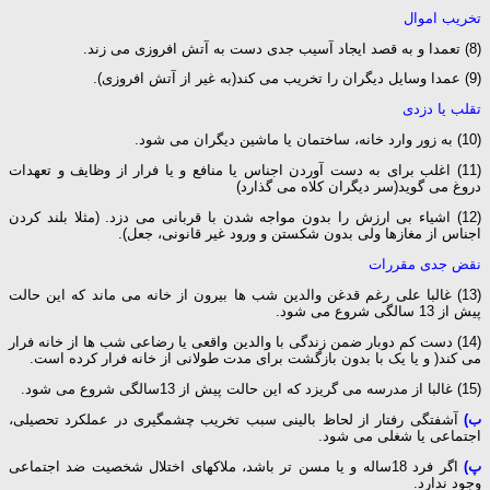
تخریب اموال
(8) تعمدا و به قصد ایجاد آسیب جدی دست به آتش افروزی می زند.
(9) عمدا وسایل دیگران را تخریب می کند(به غیر از آتش افروزی).
تقلب یا دزدی
(10) به زور وارد خانه، ساختمان یا ماشین دیگران می شود.
(11) اغلب برای به دست آوردن اجناس یا منافع و یا فرار از وظایف و تعهدات
دروغ می گوید(سر دیگران کلاه می گذارد)
(12) اشیاء بی ارزش را بدون مواجه شدن با قربانی می دزد. (مثلا بلند کردن
اجناس از مغازها ولی بدون شکستن و ورود غیر قانونی، جعل).
نقض جدی مقررات
(13) غالبا علی رغم قدغن والدین شب ها بیرون از خانه می ماند که این حالت
پیش از 13 سالگی شروع می شود.
(14) دست کم دوبار ضمن زندگی با والدین واقعی یا رضاعی شب ها از خانه فرار
می کند( و یا یک با بدون بازگشت برای مدت طولانی از خانه فرار کرده است.
(15) غالبا از مدرسه می گریزد که این حالت پیش از 13سالگی شروع می شود.
ب)
آشفتگی رفتار از لحاظ بالینی سبب تخریب چشمگیری در عملکرد تحصیلی،
اجتماعی یا شغلی می شود.
پ)
اگر فرد 18ساله و یا مسن تر باشد، ملاکهای اختلال شخصیت ضد اجتماعی
وجود ندارد.