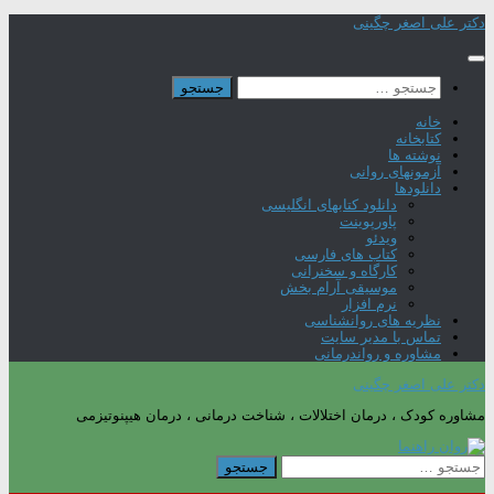
Skip
دکتر علی اصغر چگینی
to
content
جستجو
برای:
خانه
کتابخانه
نوشته ها
آزمونهای روانی
دانلودها
دانلود کتابهای انگلیسی
پاورپوینت
ویدئو
کتاب های فارسی
کارگاه و سخنرانی
موسیقی آرام بخش
نرم افزار
نظریه های روانشناسی
تماس با مدیر سایت
مشاوره و رواندرمانی
دکتر علی اصغر چگینی
مشاوره کودک ، درمان اختلالات ، شناخت درمانی ، درمان هیپنوتیزمی
جستجو
برای: