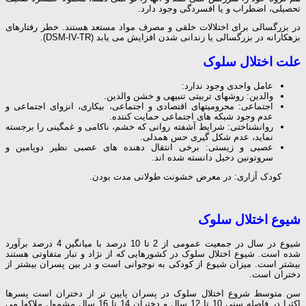
تحصیلی، اضطراب و یا افسردگی وجود دارد.
در بزرگسالی برای اختلالات خلقی و مصرف مواد مستعد هستند. خطر رفتارهای
بزهکارانه در بزرگسالی یا زندانی شدن افزایش می یابد (DSM-IV-TR).
علت اختلال سلوک
عامل واحدی وجود ندارد:
والدین: روشهای تربیتی تنبیهی و خشن والدین.
اجتماعی: محرومیتهای اقتصادی و اجتماعی، بیکاری، انزوای اجتماعی و
عدم وجود شبکه های اجتماعی حمایت کننده.
روانشناختی: شرایط آشفته روانی که خشم، ناکامی و غمگینی را برجسته
نماید، عدم شکل گیری حس همدلی.
عصبی و زیستی: برخی انتقال دهنده های عصبی نظیر دوپامین و
سروتونین دخیل دانسته شده اند.
کودک آزاری: در معرض خشونت طولانی مدت بودن.
شیوع اختلال سلوک
شیوع در سال در جمعیت عمومی از 2 تا 10 درصد با میانگین 4 درصد برآورد
شده است. شیوع اختلال سلوک در کشورهایی که از نژاد و تبار متفاوتی هستند
بیشتر است. میزان شیوع از کودکی به نوجوانی است و در بین پسران بیشتر از
دختران است.
سن متوسط شروع اختلال سلوک در پسران پایین تر از دختران است پسرها
اکثرا در فاصله سنی 10 تا 12 سال و دختران 14 تا 16 سال مشمول ملاکها می