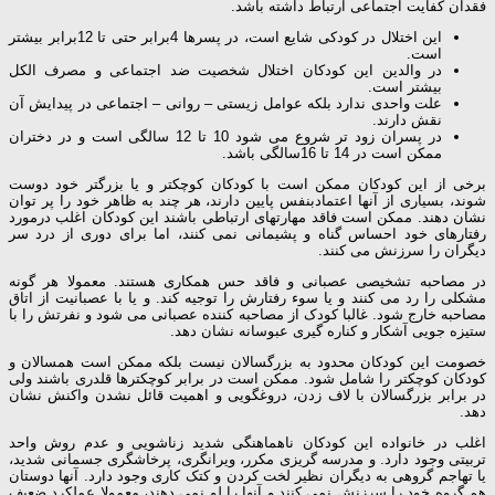
فقدان کفایت اجتماعی ارتباط داشته باشد.
این اختلال در کودکی شایع است، در پسرها 4برابر حتی تا 12برابر بیشتر
است.
در والدین این کودکان اختلال شخصیت ضد اجتماعی و مصرف الکل
بیشتر است.
علت واحدی ندارد بلکه عوامل زیستی – روانی – اجتماعی در پیدایش آن
نقش دارند.
در پسران زود تر شروع می شود 10 تا 12 سالگی است و در دختران
ممکن است در 14 تا 16سالگی باشد.
برخی از این کودکان ممکن است با کودکان کوچکتر و یا بزرگتر خود دوست
شوند، بسیاری از آنها اعتمادبنفس پایین دارند، هر چند به ظاهر خود را پر توان
نشان دهند. ممکن است فاقد مهارتهای ارتباطی باشند این کودکان اغلب درمورد
رفتارهای خود احساس گناه و پشیمانی نمی کنند، اما برای دوری از درد سر
دیگران را سرزنش می کنند.
در مصاحبه تشخیصی عصبانی و فاقد حس همکاری هستند. معمولا هر گونه
مشکلی را رد می کنند و یا سوء رفتارش را توجیه کند. و یا با عصبانیت از اتاق
مصاحبه خارج شود. غالبا کودک از مصاحبه کننده عصبانی می شود و نفرتش را با
ستیزه جویی آشکار و کناره گیری عبوسانه نشان دهد.
خصومت این کودکان محدود به بزرگسالان نیست بلکه ممکن است همسالان و
کودکان کوچکتر را شامل شود. ممکن است در برابر کوچکترها قلدری باشند ولی
در برابر بزرگسالان با لاف زدن، دروغگویی و اهمیت قائل نشدن واکنش نشان
دهد.
اغلب در خانواده این کودکان ناهماهنگی شدید زناشویی و عدم روش واحد
تربیتی وجود دارد. و مدرسه گریزی مکرر، ویرانگری، پرخاشگری جسمانی شدید،
یا تهاجم گروهی به دیگران نظیر لخت کردن و کتک کاری وجود دارد. آنها دوستان
هم گروه خود را سرزنش نمی کنند و آنها را لو نمی دهند، معمولا عملکرد ضعیف