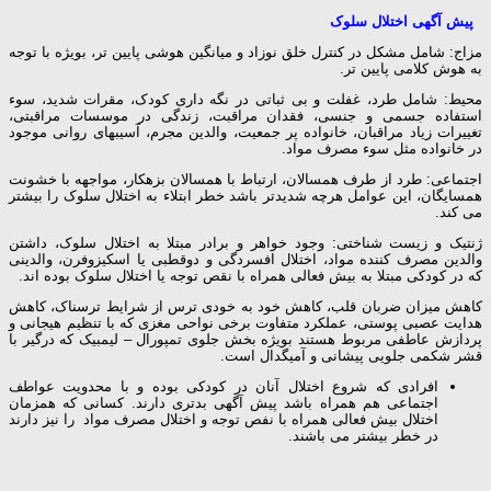
پیش آگهی اختلال سلوک
مزاج: شامل مشکل در کنترل خلق نوزاد و میانگین هوشی پایین تر، بویژه با توجه
به هوش کلامی پایین تر.
محیط: شامل طرد، غفلت و بی ثباتی در نگه داری کودک، مقرات شدید، سوء
استفاده جسمی و جنسی، فقدان مراقبت، زندگی در موسسات مراقبتی،
تغییرات زیاد مراقبان، خانواده پر جمعیت، والدین مجرم، آسیبهای روانی موجود
در خانواده مثل سوء مصرف مواد.
اجتماعی: طرد از طرف همسالان، ارتباط با همسالان بزهکار، مواجهه با خشونت
همسایگان، این عوامل هرچه شدیدتر باشد خطر ابتلاء به اختلال سلوک را بیشتر
می کند.
ژنتیک و زیست شناختی: وجود خواهر و برادر مبتلا به اختلال سلوک، داشتن
والدین مصرف کننده مواد، اختلال افسردگی و دوقطبی یا اسکیزوفرن، والدینی
که در کودکی مبتلا به بیش فعالی همراه با نقص توجه یا اختلال سلوک بوده اند.
کاهش میزان ضربان قلب، کاهش خود به خودی ترس از شرایط ترسناک، کاهش
هدایت عصبی پوستی، عملکرد متفاوت برخی نواحی مغزی که با تنظیم هیجانی و
پردازش عاطفی مربوط هستند بویژه بخش جلوی تمپورال – لیمبیک که درگیر با
قشر شکمی جلویی پیشانی و آمیگدال است.
افرادی که شروع اختلال آنان در کودکی بوده و با محدویت عواطف
اجتماعی هم همراه باشد پیش آگهی بدتری دارند. کسانی که همزمان
اختلال بیش فعالی همراه با نفص توجه و اختلال مصرف مواد را نیز دارند
در خطر بیشتر می باشند.