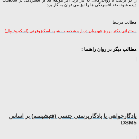
را در ترکیب با رواندرمانی به کار برد. اگر مولفه ای از افسردگی در شخصیت
دیده شود، ضد افسردگی ها را نیز می توان به کار برد.
مطالب مرتبط
سخترانی دکتر پرویز فهیمیان درباره شخصیت شبهه اسکیزوفرنی (اسکیزوتایپال)
مطالب دیگر در روان راهنما :
یادگارخواهی یا یادگارپرستی جنسی (فتیشیسم) بر اساس
DSM5