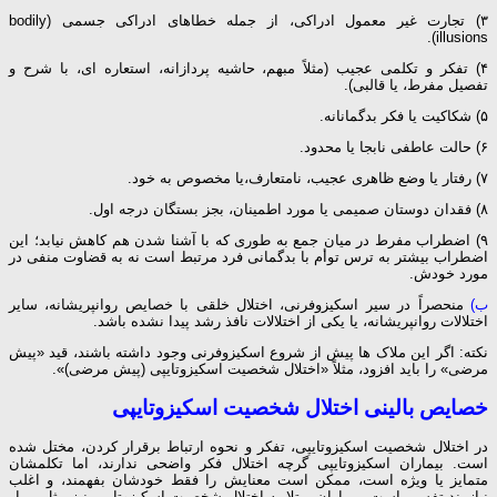
۳) تجارت غیر معمول ادراکی، از جمله خطاهای ادراکی جسمی (bodily
illusions).
۴) تفکر و تکلمی عجیب (مثلاً مبهم، حاشیه پردازانه، استعاره ای، با شرح و
تفصیل مفرط، یا قالبی).
۵) شکاکیت یا فکر بدگمانانه.
۶) حالت عاطفی نابجا یا محدود.
۷) رفتار یا وضع ظاهری عجیب، نامتعارف،‌یا مخصوص به خود.
۸) فقدان دوستان صمیمی یا مورد اطمینان، بجز بستگان درجه اول.
۹) اضطراب مفرط در میان جمع به طوری که با آشنا شدن هم کاهش نیابد؛ این
اضطراب بیشتر به ترس توأم با بدگمانی فرد مرتبط است نه به قضاوت منفی در
مورد خودش.
ب)
منحصراً در سیر اسکیزوفرنی،‌ اختلال خلقی با خصایص روانپریشانه، سایر
اختلالات روانپریشانه، یا یکی از اختلالات نافذ رشد پیدا نشده باشد.
نکته: اگر این ملاک ها پیش از شروع اسکیزوفرنی وجود داشته باشند، قید «پیش
مرضی» را باید افزود،‌ مثلاً «اختلال شخصیت اسکیزوتایپی (پیش مرضی)».
خصایص بالینی اختلال شخصیت اسکیزوتایپی
در اختلال شخصیت اسکیزوتایپی،‌ تفکر و نحوه ارتباط برقرار کردن،‌ مختل شده
است. بیماران اسکیزوتایپی گرچه اختلال فکر واضحی ندارند، اما تکلمشان
متمایز یا ویژه است، ممکن است معنایش را فقط خودشان بفهمند، و اغلب
نیازمند تفسیر است. بیماران مبتلا به اختلال شخصیت اسکیزوتایپی نیز مثل بیمار