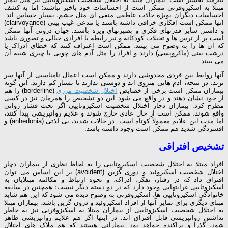
مبتلا به اسکیزوفرنی ممکن است از احساسات خود باخبر نباشند؛ اما به کشف
احساسات دیگران بویژه حالات عاطفی منفی ای مثل خشم، بسیار حساس اند.
آنها ممکن است افکاری خرافی داشته باشند یا مدعی غیب بینی (clairvoyance)
و داشتن سایر قدرتهای فکری و بصیرتهای ویژه باشند. جهان درونی آنها ممکن
است پر از ترس ها و تخیلات کودکانه و نیز رابطه با افرادی خیالی و تصوری باشد
که آن ها را به وضوح می بینند. ممکن است اعتراف کنند که خطای ادراک یا
درشت بینی (ماکروپسی) دارند و افراد را مثل آدم های چوبی یا چیزی شبیه آن
می بییند.
آنها روابط بین فردی مخدوشی دارند و ممکن است اعمال نامناسبی از آنها سر
بزند. در نتیجه، آدم هایی منزوی اند و دوستی ندارند یا بسیار کم دارند. این گونه
بیماران ممکن است برخی از خصایص
اختلال شخصیت مرزی
(borderline) را هم
از خود نشان دهند و در واقع می شود این دو تشخیص را همزمان نیز در کسی
مطرح کرد. بیماران دچار اختلال شخصیت اسکیزوتایپی اگر تحت فشار روانی
واقع شوند، ممکن است از حال عادی خارج شوند و علایم روانپریشی پیدا کنند،
اما مدت این علایم معمولاً کوتاه است. در حالات شدید، بی لذتی (anhedonia) و
افسردگی شدید هم ممکن است وجود داشته باشد.
تشخیص افتراقی
افراد مبتلا به اختلال شخصیت اسکیزوتایپی را به لحاظ نظری از بیماران دچار
اختلال شخصیت اسکیزوئید و دوری گزین (avoident) بر این اساس می توان
افتراق داد که در رفتار، تفکر، ادراک، و نحوه ارتباط و مکالمه مبتلایان به
اسکیزوتایپی غرابتهایی وجود دارد که در دو دسته دیگر نیست؛ همچنین در سابقه
خانوادگی اسکیزوتایپی ها، اسکیزوفرنی به وضوح دیده می شود که این هم شاید
مبنای دیگری برای تمایز آنها از افراد اسکیزوئید و درون گزین باشد. بیماران مبتلا
به اختلال شخصیت اسکیزوتایپی از بیماران مبتلا به اسکیزوفرنی نیز به خاطر
نداشتن روانپریشی قابل افتراق اند. در اینها اگر هم علایم روانپریشی ظاهر
شود، گذرا و پراکنده خواهد بود. بیمارانی هستند که هم ملاک های اختلال