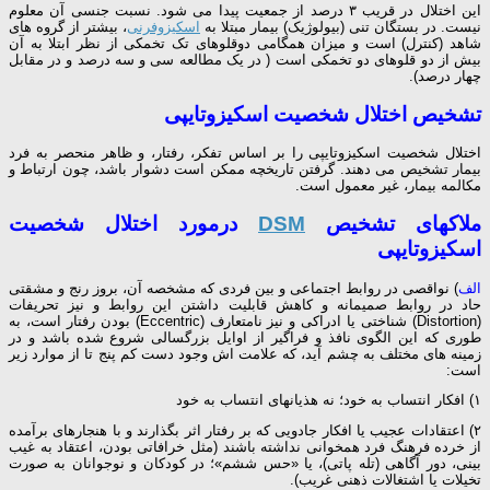
این اختلال در قریب ۳ درصد از جمعیت پیدا می شود. نسبت جنسی آن معلوم
نیست. در بستگان تنی (بیولوژیک) بیمار مبتلا به
اسکیزوفرنی
، بیشتر از گروه های
شاهد (کنترل) است و میزان همگامی دوقلوهای تک تخمکی از نظر ابتلا به آن
بیش از دو قلوهای دو تخمکی است ( در یک مطالعه سی و سه درصد و در مقابل
چهار درصد).
تشخیص اختلال شخصیت اسکیزوتایپی
اختلال شخصیت اسکیزوتایپی را بر اساس تفکر، رفتار، و ظاهر منحصر به فرد
بیمار تشخیص می دهند. گرفتن تاریخچه ممکن است دشوار باشد، چون ارتباط و
مکالمه بیمار، غیر معمول است.
ملاکهای تشخیص
DSM
درمورد اختلال شخصیت
اسکیزوتایپی
الف
) نواقصی در روابط اجتماعی و بین فردی که مشخصه آن، بروز رنج و مشقتی
حاد در روابط صمیمانه و کاهش قابلیت داشتن این روابط و نیز تحریفات
(Distortion) شناختی یا ادراکی و نیز نامتعارف (Eccentric) بودن رفتار است، به
طوری که این الگوی نافذ و فراگیر از اوایل بزرگسالی شروع شده باشد و در
زمینه های مختلف به چشم آید، که علامت اش وجود دست کم پنج تا از موارد زیر
است:
۱) افکار انتساب به خود؛ نه هذیانهای انتساب به خود
۲) اعتقادات عجیب یا افکار جادویی که بر رفتار اثر بگذارند و با هنجارهای برآمده
از خرده فرهنگ فرد همخوانی نداشته باشند (مثل خرافاتی بودن، اعتقاد به غیب
بینی، دور آگاهی (تله پاتی)، یا «حس ششم»؛ در کودکان و نوجوانان به صورت
تخیلات یا اشتغالات ذهنی غریب).