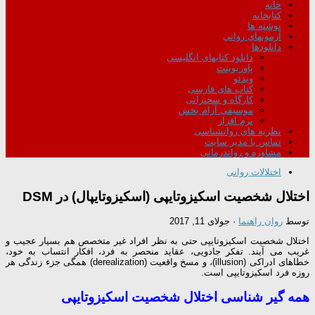
خانه
کتابخانه
نوشته ها
آزمونهای روانی
دانلودها
دانلود کتابهای انگلیسی
پاورپوینت
ویدئو
کتاب های فارسی
کارگاه و سخنرانی
موسیقی آرام بخش
نرم افزار
نظریه های روانشناسی
تماس با مدیر سایت
مشاوره و رواندرمانی
اختلالات روانی
اختلال شخصیت اسکیزوتایپی (اسکیزوتایپال) در DSM
توسط
روان راهنما
·
جولای 11, 2017
اختلال شخصیت اسکیزوتایپی حتی به نظر افراد غیر متخصص هم بسیار عجیب و
غریب می آیند. تفکر جادویی، عقاید منحصر به فرد، افکار انتساب به خود،
خطاهای ادراکی (illusion)، و مسخ واقعیت (derealization) همگی جزء زندگی هر
روزه فرد اسکیزوتایپی است.
همه گیر شناسی اختلال شخصیت اسکیزوتایپی