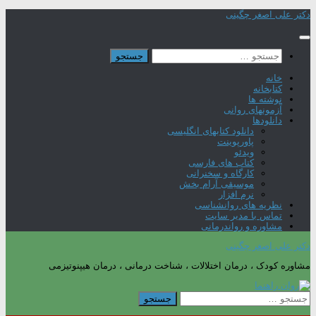
Skip
دکتر علی اصغر چگینی
to
content
جستجو
برای:
خانه
کتابخانه
نوشته ها
آزمونهای روانی
دانلودها
دانلود کتابهای انگلیسی
پاورپوینت
ویدئو
کتاب های فارسی
کارگاه و سخنرانی
موسیقی آرام بخش
نرم افزار
نظریه های روانشناسی
تماس با مدیر سایت
مشاوره و رواندرمانی
دکتر علی اصغر چگینی
مشاوره کودک ، درمان اختلالات ، شناخت درمانی ، درمان هیپنوتیزمی
جستجو
برای: