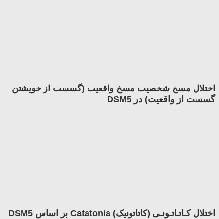
اختلال مسخ شخصیت مسخ واقعیت (گسست از خویشتن
گسست از واقعیت) در DSM5
اختلال کـاتـاتـونـی (کاتاتونیک) Catatonia بر اساس DSM5