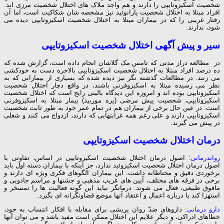
شخصیت اسکیزوتایپی را دارند و هم واجد ملاک های اختلال شخصیت مرزی اند.
افراد مبتلا به اختلال شخصیت پارانوئید نیز مشخصه شان شکاکیت است،‌ اما آن
رفتار غریبی را که در بیماران مبتلا به اختلال شخصیت اسکیزوتایپی دیده می
شود، ندارند.
سیر و پیش آگهی اختلال شخصیت اسکیزوتایپی
در مطالعه دراز مدتی که تامس مک گلاشان انجام داده است،‌ گزارش شده که
ده درصد افراد مبتلا به اختلال شخصیت اسکیزوتایپی بالاخره دست به خودکشی
می زنند. در مطالعات گذشته نگر نیز دیده شده که بسیاری از بیمارانی که به
نظر می رسیده مبتلا به اسکیزوفرنی باشند، در واقع دچار اختلال شخصیت
اسکیزوتایپی بوده اند و امروزه این دیدگاه بالینی رایج است که اختلال شخصیت
اسکیزوتایپی، شخصیت پیش مرضی (پره موربید) بیمار مبتلا به اسکیزوفرنی
است. در عین حال برخی از بیماران هم در تمام عمر خود به طور ثابت شخصیت
اسکیزوتایپی دارند و علی رغم همه غرابتهایی که دارند، ازدواج می کنند و شغلی
در پیش می گیرند.
درمان اختلال شخصیت اسکیزوتایپی
رواندرمانی
: اصول درمان اختلال شخصیت اسکیزوتایپی در اساس، تفاوتی با
اصول درمان اختلال شخصیت اسکیزوئید ندارد، جز اینکه با بیماران دسته اول باید
برخوردی دقیق و محتاطانه داشت. این بیماران الگوهای فکری ویژه ای دارند و
برخی در فرقه های مختلف، آیین های غریب مذهبی و جشنها و مراسم جادویی و
مافوق طبیعی، فعال می شوند. درمانگر نباید این گونه فعالیت ها را تمسخر و
استهزا کند یا درباره اعمال و اعتقاد آنها موضع قضاوتگرانه ای بگیرد.
دارو درمانی:
داروهای ضدّ روان پریشی برای مقابله با افکار انتساب به خود،‌
خطاهای ادراکی، و دیگر علایم این اختلال ممکن است مفید باشد و می توان آنها