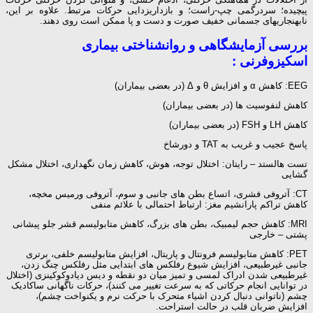
پیچیده؛ سردرگمی چپ-راست؛ و بازداری­زدایی حرکات مرتبط. علاوه بر این،
نابهنجاری­های جسمانی خفیف صورت و دست و پا ممکن است روی دهند.
بررسی آزمایشگاهی و روانشناختی بیماری
اسکیزوفرنی :
EEG: کاهش α و افزایش θ و Δ (در بعضی بیماران)
کاهش لنفوسیت ها (در بعضی بیماران)
کاهش LH و FSH (در بعضی بیماران)
پاسخ عجیب و غریب به TAT و دورشاخ
تست هالستد – رایتان: اختلال توجه، هوش، کاهش زمان نگهداری، اختلال مشکل
گشایی
CT: آتروفی فشری، اتساع بطن های جانبی و سوم، آتروفی ورمیس مخچه،
کاهش تراکم پارانشیم مغز: ارتباط احتمالی با علائم منفی
MRI: کاهش حجم لیمبیک، بطن های بزرگ، کاهش متابولیسم قشر جلو پیشانی
پشتی – خارجی
PET: کاهش متابولیسم فرونتال و پاریتال، افزایش متابولیسم خلفی، برتری
جانبی غیرطبیعی، افزایش شیوع رفلکس های ابتدایی مثل رفلکس چنگ زدن،
غیرطبیعی شدن ادراک لمسی و تمیز میان دو نقطه و دیس دیادوکوکینزی (اختلال
در توانایی انجام حرکاتی که به سرعت تغییر می کنند)، حرکات ناگهانی ساکادیک
چشم (ناتوانی دنبال کردن اشیاء متحرک با حرکت نرم و یکنواخت چشم)،
افزایش ضربان قلب در حالت استراحت.