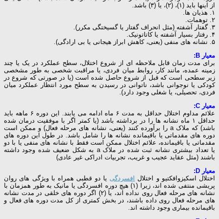
از اینها باید (۱)، (۲)، یا (۳) باشد.
١. هذیان ها.
٢. توهمات.
٣. گفتار آشفته (مثل انحراف گفتار یا گسیختگی مکرر).
۴. رفتار بسیار آشفته یا کاتاتونیک.
۵. نشانه های منفی (یعنی، کاهش ابراز هیجانی یا بی ارادگی).
معیار B:
برای مدت زمان قابل ملاحظه ای از شروع اختلال، سطح عملکرد در یک یا چند
زمینه عمده، مانند کار، روابط میان فردی، یا مراقبت شخصی به طور مشخصی
زیر سطحی است که قبل از شروع حاصل شده است (یا در صورتی که شروع در
کودکی یا نوجوانی باشد، ناتوانی در رسیدن به سطح مورد انتظار عملکرد میان
فردی، تحصیلی، یا شغلی وجود دارد).
معیار C:
علائم مداوم اختلال حداقل به مدت ۶ ماه ادامه می یابند. این دوره ۶ ماهه باید
حداقل ۱ ماه نشانه ها را در برداشته باشد (یا کمتر اگر با موفقیت درمان شده
باشد) که ملاک a را برآورده کنند (یعنی، نشانه های مرحله فعال) و ممکن است
دوره های مقدماتی یا باقیمانده نشانه ها را شامل باشد. در طول این دوره های
مقدماتی یا باقیمانده، علائم اختلال ممکن است فقط با نشانه های منفی یا با دو
یا تعداد بیشتری نشانه ثبت شده در ملاک a به شکل ضعیف شده وجود داشته
باشند (مثل عقاید عجیب و غریب، تجربیات ادراکی غیر عادی)
معیار D:
اختلال اسکیزوافکتیو و اختلال
افسردگی
یا دو قطبی همراه با ویژگی های روان
پریشی منتفی شده اند، زیرا (۱) هیچ دوره افسردگی یا مانیک به طور همزمان با
نشانه های مرحله فعال روی نداده اند، یا (۲) اگر دوره های خلقی در مدت نشانه
های مرحله فعال روی داده باشند، در بخش کمتری از کل مدت دوره های فعال و
باقیمانده بیماری وجود داشته اند.