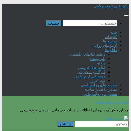
Skip
دکتر علی اصغر چگینی
to
content
جستجو
برای:
خانه
کتابخانه
نوشته ها
آزمونهای روانی
دانلودها
دانلود کتابهای انگلیسی
پاورپوینت
ویدئو
کتاب های فارسی
کارگاه و سخنرانی
موسیقی آرام بخش
نرم افزار
نظریه های روانشناسی
تماس با مدیر سایت
مشاوره و رواندرمانی
دکتر علی اصغر چگینی
مشاوره کودک ، درمان اختلالات ، شناخت درمانی ، درمان هیپنوتیزمی
جستجو
برای: