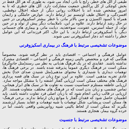
طیفی از آلل­ های خطر، رایج یا نادر، ایجاد می شود، به طوری که هر آلل فقط در
بخش کوچکی از کل پراکنش جمعیت مشارکت دارد. آلل­ های خطری که تا به
امروز مشخص شده ­اند با اختلالات روانی دیگر، از جمله اختلال دوقطبی،
افسردگی، و اختلال طیف اوتیسم نیز ارتباط دارند. عوارض حاملگی و زایمان
همراه با کمبود اکسیژن و سن بالاتر مادر، با خطر بیشتر اسکیزوفرنی در جنین
در حال رشد ارتباط دارند. علاوه بر این، ناملایمات دیگر پیش از تولد و در حین
تولد، از جمله استرس، عفونت، سوءتغذیه، دیابت مادر، و بیماری­­ های جسمانی
دیگر، با اسکیزوفرنی ارتباط دارند. با این حال، اکثر فرزندانی که این عوامل
خطر را داشته ­اند دچار اسکیزوفرنی نمی­ شوند.
موضوعات تشخیصی مرتبط با فرهنگ در بیماری اسکیزوفرنی
عوامل فرهنگی و اجتماعی – اقتصادی باید در نظر گرفته شوند، مخصوصاً
هنگامی که فرد و متخصص بالینی زمینه فرهنگی و اجتماعی – اقتصادی مشترک
نداشته باشند. عقایدی که در یک فرهنگ هذیانی یه نظر می­ رسند(مثل جادوگری)
ممکن است در فرهنگ دیگری عموماً پذیرفته شده باشند. در برخی فرهنگ­ ها،
توهمات دیداری یا شنیداری یا محتوای مذهبی(مثل شنیدن صدای خدا) بخش
عادی تجربه مذهبی است. علاوه بر این، نوع زبان در سبک ­های قصه­ پردازی
فرهنگ­ های مختلف ممکن است ارزیابی گفتار آشفته را با مشکل مواجه سازد.
ارزیابی عاطفه مستلزم حساسیت نسبت به تفاوت­ ها در سبک­ های ابزار هیجانی،
تماس چشمی، و زبان بدن است که در فرهنگ­ های مختلف، متفاوت هستند. اگر
ارزیابی در قالب زبانی انجام شود که با زبان اصلی فرد تفاوت داشته باشد، باید
اطمینان حاصل شود که فقدان گفتار با موانع زبان ارتباط ندارند. برخی فرهنگ­
ها، ممکن است پریشانی، شکل توهمات یا شبه­ توهمات و عقاید بسیار ارزشمند
بگیرند که ممکن است از لحاظ بالینی شبیه روان­پریشی واقعی باشند، اما در
خرده­ گروه­ بیمار، هنجاری هستند.
موضوعات تشخیصی مرتبط با جنسیت
چند ویژگی، ابراز بالینی بیماری اسکیزوفرنی در زنان مردان متمایز می­ کنند.