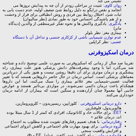
نشینی می کند
روان کاوی
: تثبیت در مراحلی زودتر از آن چه به پیدایش نروزها می
انجامد و نقص درایگو به دلیل روابط شئ ضعیف اولیه، عدم دست یابی به
ثبات شئ، اختلال روابط بین فردی و روش انطباقی برای فرار از وحشت
و از هم پاشیدگی احساس خود به طور نمادی (نظر سالیوان)
یادگیری
: یادگیری واکنش ها و نحوه تفکر غیرمنطقی از والدین (دیدگاه
مایر)
بیماری مغز: نظر بلولر
عدم توازن شیمیایی ناشی از کژکاری جنسی و تداخل آن با دستگاه
عصبی
: نظر کراپلین
درمان اسکیزوفرنی
تقریبا صد سال از زمانی که اسکیزوفرنی به صورت علمی توضیح داده و شناخته
شد می‌گذرد اما با وجود پیشرفت‌های دانش پزشکی هنوز علت بیماری، راه
پیشگیری و درمان موثری برای آن دقیقا روشن نیست و هنوز یکی از دیرپاترین
معماهای پزشکی است. اساس درمان در حال حاضر داروهایی هستند که با تغییر
فعالیت عصبی-شیمیایی مغز علائم بیماری را سبک می‌کنند، اما این داروها
هیچکدام باعث درمان دائمی نمی‌شوند، در مواردی بی‌تاثیر هستند و عوارض
جانبی آنها معمولا چنان آزاردهنده و سنگین است که بیماران از ادامه درمان
خودداری می‌کنند.
دارو درمانی اسکیزوفرنی
: کلوزاپین، ریسپریدون – کلروپرومازین،
هالوپریدول، فلوفنازین
EET
: برای حالات حاد و کاتاتونیک، افرادی که کمتر از 1 سال مبتلا بوده
اند، درمان علائم +
رفتاردرمانی
: با هدف تعمیم رفتارهای تقویت شده مطلوب به اجتماع
گروه درمانی:
برای بهبود مهارت های اجتماعی و کاهش انزوای اجتماعی
و افزایش واقعیت سنجی
خانواده درمانی
: برای کاهش عود، کاهش عوامل EE و db