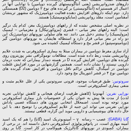
داروهای ضدروانپریشی (یعنی آنتاگونیستهای گیرنده دوپامین) با توانایی آنها در
اعمال اثر همستیزانه (آنتاگونیستی) بر گیرنده های نوع ۲ دوپامین (D2) همبستگی
دارد. دوم اینکه داروهای افزایش دهنده فعالیت دوپامینرژیک که مشهور ترینشان
آمفتامین است، مقلد روانپریشی (سایکوتومیمتیک) هستند.
در نظریه اصلی مشخص نشده که از راههای دوپامینرژیک مغز، کدام یک درگیر
است؛ البته راههای مغز میانی – قشری (مزوکورتیکال) و مغزمیانی – لیمبیک
(مزولیمبیک) را بیشتر دخیل می دانند. تنه های سلولی نورونهای دوپامینرژیک این
دو راه در مغز میانی قرار دارد و استطاله هایشان به نورونهای دوپامین گیر
(دوپامینوسپتیو) در قشر مخ و دستگاه لیمبیک کشیده می شود.
آزاد سازی مفرط دوپامین در بیماران مبتلا به بیماری اسکیزوفرنی به شدت علایم
روانپریشی مثبت ربط داده شده است. مطالعات توموگرافی نشر پوزیترون روی
گیرنده های دوپامین، افزایش گیرنده D در هسته دمدار بیمارانی که تحت درمان
دارویی نیستند را نشان داده است. همچنین گزارشهایی در مورد افزایش غلظت
دوپامین در آمیگدال، کاهش تراکم ناقل دوپامین و افزایش تعداد گیرنده های
دوپامین نوع ۴ در قشر انتورینال مخ وجود دارد.
سروتونین
: طبق فرضیات موجود، فزونی سروتونین یکی از علل علایم مثبت و
منفی بیماری اسکیزوفرنی است.
نوراپی نفرین
: آنهدونیا (کاهش ظرفیت ارضای هیجانی و کاهش توانایی تجربه
لذت) از مدت ها پیش به عنوان یکی از خصوصیات بارز بیماری اسکیزوفرنی
مورد توجه بوده است. اضمحلال انتخابی نورون های دستگاه عصبی پاداش
نوراپی نفرینی می تواند این جنبه از علایم اسکیزوفرنی را توضیح دهد. با این
حال داده های بیوشیمیایی و دارویی موید این گزاره، قطعی نیستند.
گابا (GABA)
: عصب – رسانه γ – آمینوبوتریک اسید (گابا) را هم که یک اسید
آمینه مهاری است، در پاتوفیزیولوژی اسکیزوفرنی دخیل دانسته اند. در برخی از
بیماران، کمبودی در نورونهای گابالرژیک هیپوکامپ در کار است. گابا بر روی