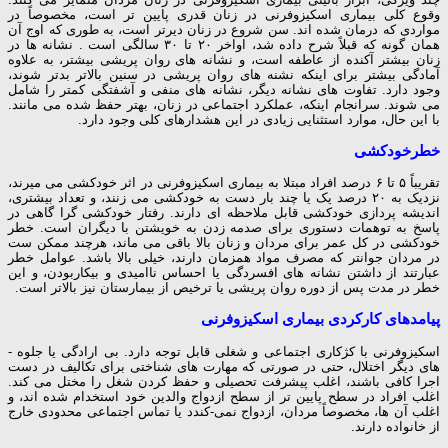
وقوع کلی بیماری اسکیزوفرنی در زنان قدری پایین­ تر است، مخصوصاً در
مواردی که درمان­ شده­ اند. سن شروع در زنان دیرتر است، به طوری که اوج آن
همان­ گونه که قبلاً شرح داده شد، اواخر ۲۰ تا ۳۰ سالگی است . نشانه ­ها در
زنان بیشتر آکنده از عاطفه است، و نشانه­ های روان­ پریشی بیشتر، به علاوه
آمادگی بیشتر برای اینکه نشنه­ های روان­ پریشی در سنین بالاتر بدتر شوند،
وجود دارد. تفاوت­ های نشانه دیگر، نشانه ­های منفی و آشفتگی کمتر را شامل
می ­شوند. سرانجام اینکه، عملکرد اجتماعی در زنان، بهتر حفظ شده می ­مانند.
با این حال، موارد استثنایی زیادی در این هشدارهای کلی وجود دارد.
خطرخودکشی
تقریباً ۵ تا ۶ درصد افراد مبتلا به بیماری اسکیزوفرنی در اثر خودکشی می ­میرند،
نزدیک به ۲۰ درصد یک یا چند بار دست به خودکشی می­ زنند، و تعداد بیشتری،
اندیشه­ پردازی خودکشی قابل ملاحظه ­ای دارند. رفتار خودکشی­ گرا گاهی در
پاسخ به توهمات دستوری برای صدمه زدن به خویشتن با دیگران است. خطر
خودکشی در کل عمر برای مردان و زنان بالا باقی می­ ماند، هرچند ممکن ست
در مردان جوان­تر که مصرف مواد همزمان دارند، خیلی بالا باشد. عوامل خطر
عبارتند از داشتن نشانه ­های افسردگی یا احساس ناامیدی و بیکاربودن، و این
خطر در مدت پس از دوره روان ­پریشی یا ترخیص از بیمارستان نیز بالاتر است.
پیامدهای کارکردی بیماری اسکیزوفرنی
اسکیزوفرنی با کژکاری اجتماعی و شغلی قابل توجه دارد. بی ­ارادگی یا جلوه ­
های دیگر اختلال، حتی در صورتی که مهارت­ های شناختی برای تکالیف در دست
اجرا کافی باشند، اغلب پیشرفت تحصیلی و حفظ کردن شغل را مختل می­ کند.
اغلب افراد در سطح پایین ­تر از سطح ازدواج والدین خود استخدام شده ­اند، و
اغلب آن ها، مخصوصاً مردان، ازدواج نمی-کندد یا تماس اجتماعی محدودی خارج
از خانواده دارند.