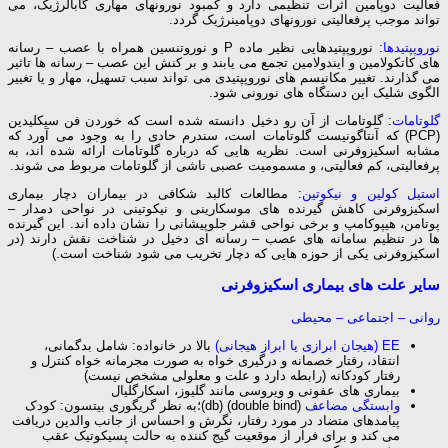
فعالیت دوپامین اثرات تنظیمی دارد و کمبود نورونهای مهاری گابالرژیک، می
تواند موجب پرفعالیتی نورونهای دوپامینرژیک گردد.
نوروپپتیدها
: نوروپپتیدهایی نظیر ماده P و نوروتنسین همراه با عصب – رسانه
های کاتکولامین و ایندولامین تجمع می یابند و بر کنش این عصب – رسانه ها تاثیر
می گذارند. تغییر مکانیسم های نوروپپتیدی می تواند سبب تسهیل، مهار و یا تغییر
الگوی شلیک این دستگاه های نورونی شود.
گلوتامات
: گلوتامات از آن رو دخیل دانسته شده است که خوردن فن سیکلیدین
(PCP) که آنتاگونیست گلوتامات است، سندرم حادی را به وجود می آورد که
مشابه اسکیزوفرنی است. نظریه هایی که درباره گلوتامات ارائه شده اند، به
پرفعالیتی، کم فعالیتی، و مسمومیت عصبی ناشی از گلوتامات مربوط می شوند.
استیل کولین و نیکوتین
: مطالعات کالبد شکافی در بیماران دچار بیماری
اسکیزوفرنی کاهش گیرنده های موسکارینی و نیکوتینی در نواحی دمدار –
پوتامن، هیپوکامپ و برخی نواحی قشر جلوپیشانی را نشان داده اند. این گیرنده
ها در تنظیم سامانه های عصب – رسانه ای دخیل در شناخت نقش دارند (در
اسکیزوفرنی یکی از حوزه هایی که دچار تخریب می شود شناخت است.)
سایر علت های بیماری اسکیزوفرنی
روانی – اجتماعی – محیطی
EE (هیجان ابرازی یا ابراز هیجانی)
بالا در خانواده: شامل بدگمانی،
انتقاد، رفتار خصمانه و درگیری خواه به صورت مجرمانه خواه کنترل و
رفتار کودکانه (رابطه دارد و علت و معلولی مشخص نیست)
بیماری های عفونی و ویروسی مانند گلیوز، اسکارگلیال
وابستگی مضاعف
(double bind) (db)؛به نظر گریگوری بیتسون: کودک
پیامدهای متضاد در مورد رفتار، نگرش و احساس از جانب والدین دریافت
می کند و برای فرار از موقعیت گیج کننده به حالت پسیکوتیک عقب