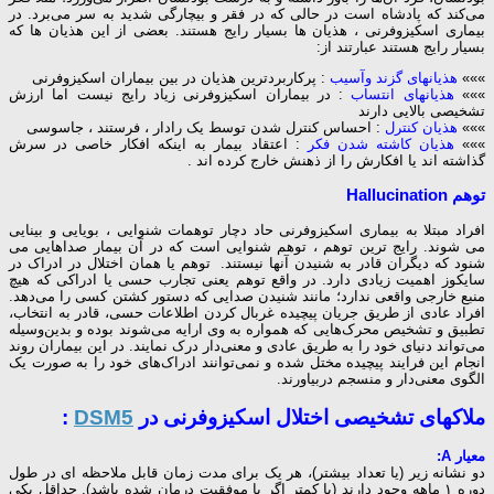
می‌کند که پادشاه است در حالی که در فقر و بیچارگی شدید به سر می‌برد. در
بیماری اسکیزوفرنی ، هذیان ها بسیار رایج هستند. بعضی از این هذیان ها که
بسیار رایج هستند عبارتند از:
»»»
هذیانهای گزند وآسیب
: پرکاربردترین هذیان در بین بیماران اسکیزوفرنی
»»»
هذیانهای انتساب
: در بیماران اسکیزوفرنی زیاد رایج نیست اما ارزش
تشخیصی بالایی دارند
»»»
هذیان کنترل
: احساس کنترل شدن توسط یک رادار ، فرستند ، جاسوسی
»»»
هذیان کاشته شدن فکر
: اعتقاد بیمار به اینکه افکار خاصی در سرش
گذاشته اند یا افکارش را از ذهنش خارج کرده اند .
توهم Hallucination
افراد مبتلا به بیماری اسکیزوفرنی حاد دچار توهمات شنوایی ، بویایی و بینایی
می شوند. رایج ترین توهم ، توهم شنوایی است که در آن بیمار صداهایی می
شنود که دیگران قادر به شنیدن آنها نیستند. توهم یا همان اختلال در ادراک در
سایکوز اهمیت زیادی دارد. در واقع توهم یعنی تجارب حسی یا ادراکی که هیچ
منبع خارجی واقعی ندارد؛ مانند شنیدن صدایی که دستور کشتن کسی را می‌دهد.
افراد عادی از طریق جریان پیچیده غربال کردن اطلاعات حسی، قادر به انتخاب،
تطبیق و تشخیص محرک‌هایی که همواره به وی ارایه می‌شوند بوده و بدین‌وسیله
می‌تواند دنیای خود را به طریق عادی و معنی‌دار درک نمایند. در این بیماران روند
انجام این فرایند پیچیده مختل شده و نمی‌توانند ادراک‌های خود را به صورت یک
الگوی معنی‌دار و منسجم دربیاورند.
ملاکهای تشخیصی اختلال اسکیزوفرنی در
DSM5
:
معیار A:
دو نشانه زیر (یا تعداد بیشتر)، هر یک برای مدت زمان قابل ملاحظه ای در طول
دوره ۱ ماهه وجود دارند (یا کمتر اگر با موفقیت درمان شده باشد). حداقل یکی