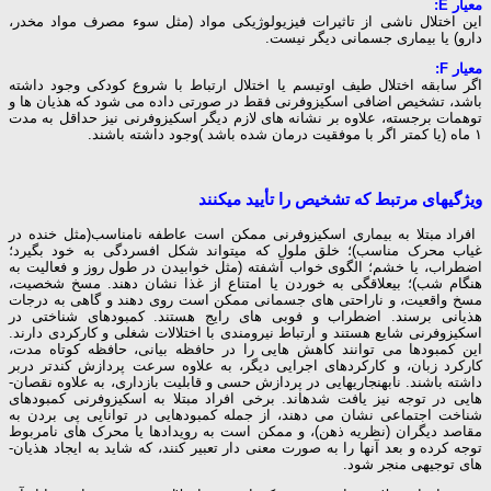
معیار E:
این اختلال ناشی از تاثیرات فیزیولوژیکی مواد (مثل سوء مصرف مواد مخدر،
دارو) یا بیماری جسمانی دیگر نیست.
معیار F:
اگر سابقه اختلال طیف اوتیسم یا اختلال ارتباط با شروع کودکی وجود داشته
باشد، تشخیص اضافی اسکیزوفرنی فقط در صورتی داده می شود که هذیان ها و
توهمات برجسته، علاوه بر نشانه های لازم دیگر اسکیزوفرنی نیز حداقل به مدت
۱ ماه (یا کمتر اگر با موفقیت درمان شده باشد )وجود داشته باشند.
ویژگی­های مرتبط که تشخیص را تأیید می­کنند
افراد مبتلا به بیماری اسکیزوفرنی ممکن است عاطفه نامناسب(مثل خنده در
غیاب محرک مناسب)؛ خلق ملول که می­تواند شکل افسردگی به خود بگیرد؛
اضطراب، یا خشم؛ الگوی خواب آشفته (مثل خوابیدن در طول روز و فعالیت به
هنگام شب)؛ بی­علاقگی به خوردن یا امتناع از غذا نشان دهند. مسخ شخصیت،
مسخ واقعیت، و ناراحتی ­های جسمانی ممکن است روی دهند و گاهی به درجات
هذیانی برسند. اضطراب و فوبی­ های رایج هستند. کمبودهای شناختی در
اسکیزوفرنی شایع هستند و ارتباط نیرومندی با اختلالات شغلی و کارکردی دارند.
این کمبودها می­ توانند کاهش­ هایی را در حافظه بیانی، حافظه کوتاه مدت،
کارکرد زبان، و کارکردهای اجرایی دیگر، به علاوه سرعت پردازش کندتر دربر
داشته باشند. نابهنجاری­هایی در پردازش حسی و قابلیت بازداری، به علاوه نقصان­
هایی در توجه نیز یافت شده­اند. برخی افراد مبتلا به اسکیزوفرنی کمبودهای
شناخت اجتماعی نشان می ­دهند، از جمله کمبودهایی در توانایی پی بردن به
مقاصد دیگران (نظریه ذهن)، و ممکن است به رویدادها یا محرک­ های نامربوط
توجه کرده و بعد آنها را به صورت معنی­ دار تعبیر کنند، که شاید به ایجاد هذیان­
های توجیهی منجر شود.