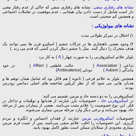
نشانه های رفتاری منفی
: نشانه های رفتاری منفی که حاکی از عدم رفتار معنی
دار است شامل از دست دادن بیان هیجانی ، عدم موفقیت در تعاملات اجتماعی
و همچنین کم صحبتی است .
نشانه های بیولوژیکی :
۱) اختلال در تمرکز طولانی مدت
۲) وجود بعضی ناهنجاری ها در حرکات چشم ( اسکیزو فرن ها نمی توانند یک
هدف متحرک را دنبال کنند. مثل با چشم دنبال کردن کسی که قدم می زند .)
بلولر علائم اسکیزوفرنی را به صورت چهار (
A
) به کار برد :
تداعی (
ssociation ) حالت عاطفی (
A
A
ffect ) در خود
ماندگی (
utism ) دودلی (
A
mbivalence)
A
همچنین بلولر به علائم فرعی ( ثانویه ) هم قائل بود که شامل همان توهم ها و
هذیان هایی می شود که از نظر کرپلین شاخصه های اصلی دمانس زودرس
بودند .
اسکیزوفرنی را به دو دسته حاد و مزمن تقسیم می کنند:
در
اسکیزوفرنی حاد
، خصوصیات بارز عبارتند از هذیانها و توهّمات و تداخل در
فکر. این نوع خصوصیت را علائم مثبت می‌نامند. بعضی از بیماران پس از مرحله
حاد بهبود می‌یابند و برخی دیگر وارد مرحله مزمن بیماری می‌شوند.
خصوصیات
اسکیزوفرنی مزمن
عبارتند از فقدان احساس و انگیزه و مردم
گریزی. این خصوصیات را اغلب علائم منفی می‌نامند پس از تثبیت فرم مزمن
بیماری معدودی از مبتلایان ممکن است بطور کامل بهبود یابند.
سایر نظریه پردازان