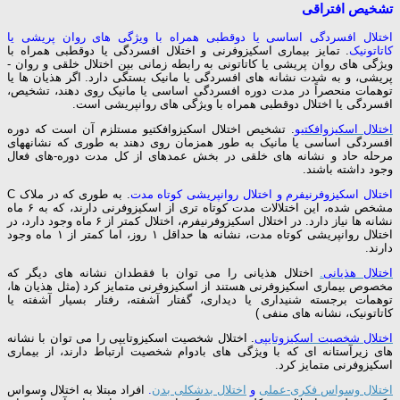
تشخیص افتراقی
اختلال افسردگی اساسی یا دوقطبی همراه با ویژگی­ های روان­ پریشی یا
کاتاتونیک
. تمایز بیماری اسکیزوفرنی و اختلال افسردگی یا دوقطبی همراه با
ویژگی­ های روان­ پریشی یا کاتاتونی به رابطه زمانی بین اختلال خلقی و روان ­
پریشی، و به شدت نشانه­ های افسردگی یا مانیک بستگی دارد. اگر هذیان­ ها یا
توهمات منحصراً در مدت دوره افسردگی اساسی یا مانیک روی دهند، تشخیص،
افسردگی یا اختلال دوقطبی همراه با ویژگی­ های روان­پریشی است.
اختلال اسکیزوافکتیو
. تشخیص اختلال اسکیزوافکتیو مستلزم آن است که دوره
افسردگی اساسی یا مانیک به طور همزمان روی دهند به طوری که نشانه­های
مرحله حاد و نشانه­ های خلقی در بخش عمده­ای از کل مدت دوره-های فعال
وجود داشته باشند.
اختلال اسکیزوفرنیفرم و اختلال روان­پریشی کوتاه­ مدت
. به طوری که در ملاک C
مشخص شده، این اختلالات مدت کوتاه­ تری از اسکیزوفرنی دارند، که به ۶ ماه
نشانه­ ها نیاز دارد. در اختلال اسکیزوفرنیفرم، اختلال کمتر از ۶ ماه وجود دارد، در
اختلال روان­پریشی کوتاه مدت، نشانه­ ها حداقل ۱ روز، اما کمتر از ۱ ماه وجود
دارند.
اختلال هذیانی
.
اختلال هذیانی را می ­توان با فقطدان نشانه­ های دیگر که
مخصوص بیماری اسکیزوفرنی هستند از اسکیزوفرنی متمایز کرد (مثل هذیان­ ها،
توهمات برجسته شنیداری یا دیداری، گفتار آشفته، رفتار بسیار آشفته یا
کاتاتونیک، نشانه ­های منفی )
اختلال شخصیت اسکیزوتایپی
. اختلال شخصیت اسکیزوتایپی را می­ توان با نشانه
­های زیرآستانه ­ای که با ویژگی­ های بادوام شخصیت ارتباط دارند، از بیماری
اسکیزوفرنی متمایز کرد.
اختلال وسواس فکری-عملی
و
اختلال بدشکلی بدن
.
افراد مبتلا به اختلال وسواس