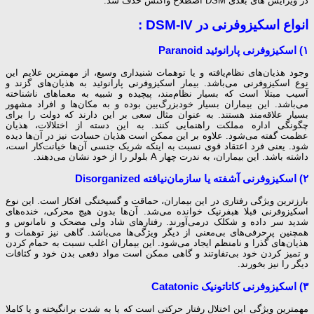
در ویرایش های بعدی DSM اصطلاح واکنش حذف شد.
انواع اسکیزوفرنی در DSM-IV :
۱) اسکیزوفرنی پارانوئید Paranoid
وجود هذیان‌های نظام‌یافته و یا توهمات شنیداری وسیع، از مهمترین علایم این
نوع اسکیزوفرنی می‌باشد. بیمار اسکیزوفرنی پارانوئید به هذیان‌های گزند و
آسیب مبتلا است که بسیار نظام‌مند، پیچیده و شبیه به معماهای ناشناخته
می‌باشد. این بیماران بسیار خودبزرگ‌بین بوده و به مکان‌ها و افراد مشهور
بسیار علاقه‌مند هستند. به عنوان مثال سعی بر این دارند که دولت را برای
چگونگی اداره مملکت راهنمایی کنند. به این دسته از اختلالات، هذیان
عظمت گفته می‌شود. علاوه بر این ممکن است هذیان حسادت نیز در آن‌ها دیده
شود. یعنی فرد اعتقاد قوی نسبت به اینکه شریک جنسی آن‌ها خیانت‌کار است،
داشته باشد. این بیماران، به ندرت چهار A بلولر را از خود نشان می‌دهند.
۲) اسکیزوفرنی آشفته یا سازمان‌نیافته Disorganized
بارزترین ویژگی رفتاری در این بیماران، حماقت و گسیختگی افکار است. این نوع
اسکیزوفرنی قبلا هبفرنیک خوانده می‌شد. آن‌ها بدون هیچ محرکی، خنده‌های
شدید سر داده و شکلک درمی‌آورند. رفتارهای شاد ولی مضحک و نامانوس و
همچنین پرحرفی‌های بی‌معنی از دیگر ویژگی‌ها می‌باشد. گاهی نیز توهمات و
هذیان‌های گذرا و نامنظم ایجاد می‌شود. این بیماران اغلب نسبت به حمام کردن
و تمیز کردن خود بی‌تفاوتند و گاهی ممکن است مواد دفعی بدن خود و کثافات
دیگر را نیز بخورند.
۳) اسکیزوفرنی کاتاتونیک Catatonic
مهمترین ویژگی این اختلال رفتار حرکتی است که یا به شدت برانگیخته و یا کاملا