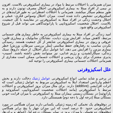
میزان همزمانی یا اختلالات مرتبط با مواد در بیماری اسکیزوفرنی بالاست. افزون
بر نیمی از افراد مبتلا به بیماری اسکیزوفرنی اختلال مصرف توتون دارند و به
طور منظم سیگار می­کشند. همزمانی با اختلالات اضظرابی به طور فزاینده­ای در
اسکیزوفرنی تشخیص داده شده است. میزان اختلال وسواس فکری- عملی و
اختلال وحشت زدگی در افراد مبتلا به اسکیزوفرنی در مقایسه با کل جمعیت،
بالاست. اختلال شخصیت اسکیزوتایپی یا پارانوئیدگاهی می­ تواند قبل از شروع
اسکیزوفرنی واقع شود.
امید زندگی در افراد مبتلا به بیماری اسکیزوفرنی به خاطر بیماری ­های جسمانی
مرتبط، کاهش می­یابد. افزایش وزن، دیابت، نشانگان متابولیک، و بیمارزی قلبی-
عروقی و ریوی در بیماری اسکیزوفرنی شایع­تر از کل جمعیت هستند. رسیدگی
نکردن مناسب به رفتارهای حفظ سلامتی (مثل بررسی سرطان، ورزش) خطر
بیماری مزمن را افزایش می­ دهد، اما عوامل دیگر اختلال، از جمله داروها، سبک
زندگی، سیگارکشیدن، و رژیم غذایی، نیز می­توانند نقش داشته باشند. آسیبب­
پذیری مشترک برای روان­ پریشی و اختلالات جسمانی ممکن است مقداری از
همزمانی اختلالات جسمانی بیماری اسکیزوفرنی را توجیه کند.
علل اسکیزوفرنی
در برخی و شاید تمامی انواع اسکیزوفرنی
عوامل ژنتیک
دخالت دارند و بخش
اعظم واریانس استعداد ابتلا به اسکیزوفرنی مربوط به عوامل ژنتیکی است که
اثرات افزایشی (additive) دارند. برای مثال میزان بروز اسکیزوفرنی و اختلالات
مرتبط با اسکیزوفرنی (مانند اختلالات شخصیت اسکیزوتایپی، اسکیزوئید و
پارانوئید) در بستگان زیستی بیماران مبتلا به اسکیزوفرنی با میزان قرابت خونی
بستگان مبتلا (درجه اول یا دجه دوم) همبستگی دارد.
در دوقلوهای یک تخمکی که زمینه ژنتیکی یکسانی دارند میزان همگامی در مورد
اسکیزوفرنی حدود ۵۰ درصد است که این میزان چهار یا پنج برابر همگامی
دوقلوهای دو تخمکی یا میزان بروز در سایر بستگان درجه اول (خواهر و برادرها،