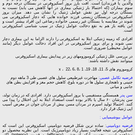
والدین یا فرزندان) است. افت بارز بروز اسکیزوفرنی در بستگان درجه دوم و
سوم بیماران (که احتمالا بار ژنتیکی بیماری در آنها کاهش می یابد) نسبت به
بستگان درجه اول نیز نقش عوامل ژنتیک را نشان می دهد. میزان بروز
اسکیزوفرنی دربستگان زیستی فرزند خوانده هایی که دچار اسکیزوفرنی می
شوند در مقایسه با بستگان غیر رسمی خانواده رضاعی این افراد بیشتر است و
این یافته باز هم به نقع دخالت عوامل ژنتیک در سبب شناسی اسکیزوفرنی
است.
افرادی که زمینه ژنتیکی ابتلا به اسکیزوفرنی را دارند الزاما به این بیماری دچار
نمی شوند و برای بروز اسکیزوفرنی در این افراد دخالت عوامل دیگر (مانند
عوامل محیطی) ضروری است.
در بررسی علل ژنتیکی کروموزومهای زیر در پیدایش بیماری اسکیزوفرنی
میتوانند نقش داشته باشند:
کروموزوم های 5، 11، 18، 19، x ، 22، 6، 8، 1
فرضیه تکامل عصبی:
مهاجرت غیرطبیعی سلول های عصبی
طی 3 ماهه دوم
جنینی و ناهنجاری سلول ها در دوره بلوغ، کاهش حجم مغز و افزایش بطن های
جانبی و میانی
سن پدر
همبستگی مستقیمی با بروز اسکیزوفرنی دارد. افرادی که در زمان تولد،
سن پدرشان ۶۰ سال یا بالاتر بوده است استعداد ابتلا به این اختلال را پیدا می
کنند. احتمالا تولید اسپرم در مردان مسن بیش از مردان جوان در معرض آسیب
اپی ژنتیک قرار دارد.
عوامل بیوشیمیایی :
فرضیه دوپامینی
: ساده ترین شکل فرضیه دوپامینی اسکیزوفرنی این است که
اسکیزوفرنی نتیجه فعالیت بسیار زیاد دوپامینرژیک است. این نظریه محصول دو
مشاهده است. نخست آنکه اثربخشی (efficacy) و قدرت (potency) اکثر