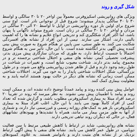
شکل گیری و روند
ویژگی­ های روان­پریشی اسکیزوفرنی معمولاً بین اواخر ۲۰ تا ۳۰ سالگی و اواسط
۳۰ تا ۴۰ سالگی پدیدار می­شوند؛ شروع قبل از نوجوانی نادر است. اوج سنی
شروع برای اولین بار دوره روان­پریشی در اوایل تا اواسط ۲۰ الی ۳۰ سالگی در
مردان و اواخر ۲۰ تا ۳۰ سالگی در زنان است. شروع می­تواند ناگهانی یا پنهان
باشد، اما اکثر افراد شکل­گیری کند و تدریجی انواع علایم و نشانه­ ها را که اهمیت
بالینی دارند، آشکار می ­سازند. نیمی از این افراد از نشانه ­های افسردگی
شکایت می­ کنند. به طور سنتی، سن پایین­ تر هنگام شروع به صورت پیش ­بینی
کننده پیش ­آگهی بدتر انگاشته شده است. با این حال، تأثیر سن به هنگام شروع
احتمالاً با جنسیت ارتباط دارد، به طوری که مردان سازگاری پیش­ مرزی بدتر،
پیشرفت تحصیلی کمتر، نشانه ­های منفی و اختلال شناختی برجسته­ تر و در
مجموع، پیامد بدتر دارند. شناخت معیوب شایع است، و تغییرات در شناخت در
طول رشد وجود دارند و قبل از ظاهر شدن روان­پریشی واقع می­ شوند، و در طول
بزرگسالی، شکل اختلالات شناختی پایدار را به خود می­ گیرند. اختلالات شناختی
ممکن است زمانی که نشانه­ های دیگر در حالت بهبود هستند ادامه یابند و به
معلولیت بیماری کمک کنند.
عوامل پیش­ بینی کننده روند و پیامد عمدتاً توضیح داده نشده­ اند، و ممکن است
روند و پیامد با اطمینان پیش­ بینی نشوند. به نظر می­رسد که روند در تقریباً ۲۰
درصد افراد مبتلا به بیماری اسکیزوفرنی مطلوب باشد، و گزارش شده که تعداد
کمی از افراد کاملاً بهبود می­ یابند. با این حال، اغلب افراد مبتلا به بیماری
اسکیزوفرنی باز هم به کمک-های روزانه رسمی و غیررسمی نیاز دارند، و شماری
از آنها به طور مزمن بیمار می ­مانند، همراه با تشدیدها و بهبودهای نشانه­های
فعال، در حالی که دیگران روند تباهی تدریجی دارند.
نشانه ­های روان­پریشی، شاید در ارتباط با کاهش طبیعی مرتبط با سن فعالیت
دوپامین، در طول عمر کاهش می­ یابند. نشانه­ های منفی با پیش ­آگهی ارتباط
نزدی­ک­ تر از نشانه­ های مثبت دارند و بادوام­تر هستند. به علاوه، کمبودهای