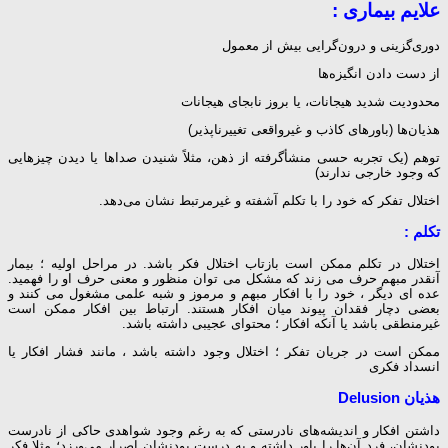
علایم بیماری :
دوری‌گزینی‌ و درون‌گرایی‌ بیش‌ از معمول‌
از دست‌ دادن‌ انگیزه‌ها
محدودیت‌ شدید هیجانات‌، یا بروز نابجای‌ هیجانات‌
هذیان‌ها (باورهای‌ کاذب‌ و غیرواقعی‌ تغییرناپذیر)
توهم‌ (یک‌ تجربه‌ حسی‌ منشأگرفته‌ از ذهن‌، مثلاً شنیدن‌ صداها یا دیدن‌ چیزهایی‌
که‌ وجود خارجی‌ ندارند)
اختلال‌ تفکر که‌ خود را با تکلم‌ آشفته‌ و غیرمرتبط‌ نشان‌ می‌دهد.
تکلم :
اختلال در تکلم ممکن است بازتاب اختلال فکر باشد. در مراحل اولیه ؛ بیمار
آنقدر مبهم حرف می زند که مشکل می توان منظور و معنی حرف او را فهمید.
عده ای دیگر ، خود را با افکار مبهم و مرموز و شبه علمی مشغول می کنند و
بعضی دچار فقدان پیوند میان افکار هستند. ارتباط بین افکار ممکن است
غیرمنطقی باشد یا آنکه افکار ؛ محتوای عجیبی داشته باشد.
ممکن است در جریان تفکر ؛ اختلال وجود داشته باشد ، مانند فشار افکار یا
انسداد فکری
هذیان Delusion
داشتن افکار و اندیشه‌های نادرستی که به رغم وجود شواهدی حاکی از نادرست
بودنشان، فرد آن‌ها را باور داشته و به درست بودنشان اصرار می‌ورزد؛ مثلا فکر