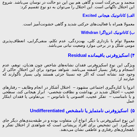
منجمد و بی‌حرکت است و گاهی هم بین این دو حالت در نوسان می‌باشد. شروع
این اختلال ناگهانی است. این اختلال را می‌توان به دو نوع تقسیم کرد:
الف) کاتاتونیک هیجانی Excited
معمولا همراه با فعالیت‌های حرکتی شدید و گاهی خشونت‌آمیز است.
ب) کاتاتونیک انزواگرا Withdran
معمولا توام با بازداری کلی، بهت‌زدگی، عدم تکلم، منفی‌گرایی، انعطاف‌پذیری
مومی شکل و در برخی موارد وضعیت نباتی می‌باشد.
۴) اسکیزوفرنی باقیمانده Residual
ویژگی این نوع اسکیزوفرنی فقدان نشانه‌های شاخص چون هذیان، توهم، عدم
انسجام و رفتار بسیار آشفته می‌باشد. شواهد موجود برای این اختلال حاکی از
وجود چند نشانه است که اگر چه نسبتا جزئی هستند ولی بسیار ناگوارند که
عبارتند از:
انزوا یا کناره‌گیری اجتماعی مشهود – اختلال آشکار در انجام وظایف – رفتارهای
عجیب – اختلال شدید در بهداشت و نظافت شخصی- ابراز هیجانی کند، سطحی
و یا نامناسب – تفکر عجیب، افسونی یا نامانوس – بی‌تفاوتی یا فقدان ابتکار
عمل
۵) اسکیزوفرنی نامتمایز یا نامشخص Undifferentiated
این نوع اسکیزوفرنی با دیگر انواع آن متفاوت بوده و در طبقه‌بندی‌های دیگر جای
نمی‌گیرد. این تشخیص برای افراد پریشانی است که شواهدی از اختلال تفکر و
ناهنجاری‌های رفتاری و عاطفی نشان می‌دهند.