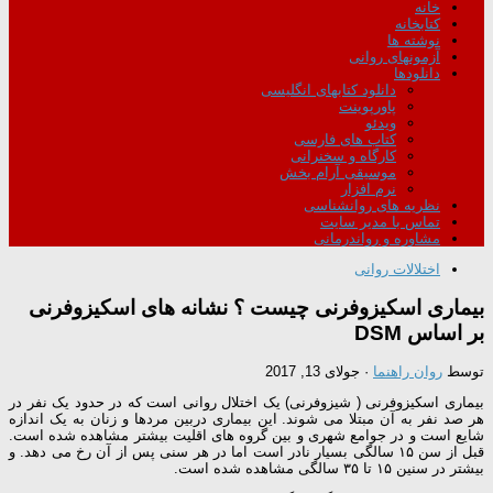
خانه
کتابخانه
نوشته ها
آزمونهای روانی
دانلودها
دانلود کتابهای انگلیسی
پاورپوینت
ویدئو
کتاب های فارسی
کارگاه و سخنرانی
موسیقی آرام بخش
نرم افزار
نظریه های روانشناسی
تماس با مدیر سایت
مشاوره و رواندرمانی
اختلالات روانی
بیماری اسکیزوفرنی چیست ؟ نشانه های اسکیزوفرنی
بر اساس DSM
توسط
روان راهنما
·
جولای 13, 2017
بیماری اسکیزوفرنی ( شیزوفرنی) یک اختلال روانی است که در حدود یک نفر در
هر صد نفر به آن مبتلا می شوند. این بیماری دربین مردها و زنان به یک اندازه
شایع است و در جوامع شهری و بین گروه های اقلیت بیشتر مشاهده شده است.
قبل از سن ۱۵ سالگی بسیار نادر است اما در هر سنی پس از آن رخ می دهد. و
بیشتر در سنین ۱۵ تا ۳۵ سالگی مشاهده شده است.