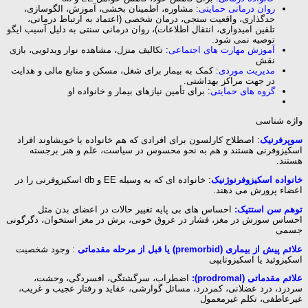
روان درمانی حمایتی
: مشاوره، اطمینان بخشی، آموزش، الگوسازی،
حدگذاری، واقعیت سنجی، درمان شخصی (اعتماد به ارتباط درمانی،
تلقین امیدواری، انتقال اطلاعات)، روان درمانی سنتی به دلیل آسیب ایگو
توصیه نمی شود.
آموزش مهارت های اجتماعی
: تکالیف منزل، مشاهده نوار ویدئویی، بازی
نقش
مدیریت موردی
: کمک به بیمار برای شغل، مسکن و منابع مالی و هدایت
در جهت مراکز بهداشتی.
گروه های حمایتی
: برای تأمین نیازهای بیمار و خانواده او
واژه شناسی
سوپرفرنیک
: اصطلاح کارلسون برای افرادی که هم خانواده یا خویشاوند افراد
اسکیزوفرنی هستند و هم به نحو محسوس در سیاست، علم و هنر برجسته
هستند.
خانواده اسکیزوفرنوژنیک
: خانواده ای که به وسیله EE و db اسکیزوفرنی را در
اعضاء پرورش می دهند.
توهم سن استتیک:
احساس های بی پایه تغییر حالات در اعضای بدن مثل
احساس سوزش در مغز، فشار در عروق خونی، برش در مغز استخوان، دگرگونی
جسمی
علائم پیش از بیماری (premorbid)
یا قبل از مرحله مقدماتی
: وجود شخصیت
اسکیزوئید یا اسکیزوتایپی
علائم مقدماتی (prodromal):
اضطراب، سرگشتگی، افسردگی، وحشت،
سردرد، درد عضلانی، کمردرد، مسائل گوارشی، عقاید و رفتار عجیب و غریب،
غیرعاطفی، تکلم غیرمعمول