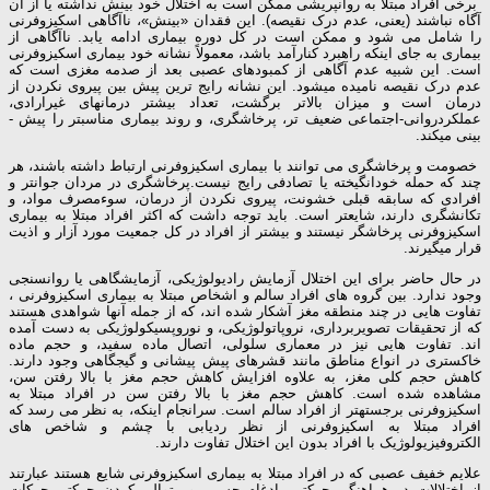
برخی افراد مبتلا به روان­پریشی ممکن است به اختلال خود بینش نداشته یا از آن
آگاه نباشند (یعنی، عدم درک نقیصه). این فقدان «بینش»، ناآگاهی اسکیزوفرنی
را شامل می­ شود و ممکن است در کل دوره بیماری ادامه یابد. ناآگاهی از
بیماری به جای اینکه راهبرد کنارآمد باشد، معمولاً نشانه خود بیماری اسکیزوفرنی
است. این شبیه عدم آگاهی از کمبودهای عصبی بعد از صدمه مغزی است که
عدم درک نقیصه نامیده می­شود. این نشانه رایج­ ترین پیش­ بین پیروی نکردن از
درمان است و میزان بالاتر برگشت، تعداد بیشتر درمان­های غیرارادی،
عملکردروانی-اجتماعی ضعیف ­تر، پرخاشگری، و روند بیماری مناسب­تر را پیش ­
بینی می­کند.
خصومت و پرخاشگری می ­توانند با بیماری اسکیزوفرنی ارتباط داشته باشند، هر
چند که حمله خودانگیخته یا تصادفی رایج نیست.پرخاشگری در مردان جوان­تر و
افرادی که سابقه قبلی خشونت، پیروی نکردن از درمان، سوءمصرف مواد، و
تکانشگری دارند، شایع­تر است. باید توجه داشت که اکثر افراد مبتلا به بیماری
اسکیزوفرنی پرخاشگر نیستند و بیشتر از افراد در کل جمعیت مورد آزار و اذیت
قرار می­گیرند.
در حال حاضر برای این اختلال آزمایش رادیولوژیکی، آزمایشگاهی یا روان­سنجی
وجود ندارد. بین گروه­ های افراد سالم و اشخاص مبتلا به بیماری اسکیزوفرنی ،
تفاوت­ هایی در چند منطقه مغز آشکار شده ­اند، که از جمله آنها شواهدی هستند
که از تحقیقات تصویربرداری، نروپاتولوژیکی، و نوروپسیکولوژیکی به دست آمده
­اند. تفاوت­ هایی نیز در معماری سلولی، اتصال ماده سفید، و حجم ماده
خاکستری در انواع مناطق مانند قشرهای پیش­ پیشانی و گیجگاهی وجود دارند.
کاهش حجم کلی مغز، به علاوه افزایش کاهش حجم مغز با بالا رفتن سن،
مشاهده شده است. کاهش حجم مغز با بالا رفتن سن در افراد مبتلا به
اسکیزوفرنی برجسته­تر از افراد سالم است. سرانجام اینکه، به نظر می ­رسد که
افراد مبتلا به اسکیزوفرنی از نظر ردیابی با چشم و شاخص­ های
الکتروفیزیولوژیک با افراد بدون این اختلال تفاوت دارند.
علایم خفیف عصبی که در افراد مبتلا به بیماری اسکیزوفرنی شایع هستند عبارتند
از اختلالات در هماهنگی حرکتی، ادغام حسی، و متوالی کردن حرکتی حرکات