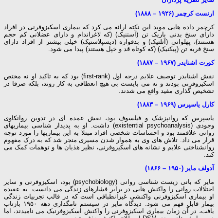
ارنست کرچمر (۱۹۲۶ – ۱۸۸۸)
کرچمر داده هایی موید این نکته ارائه می کرد که بیماری اسکیزوفرنی در افراد
دارای سنخ بدنی باریک تن (آستنیک) (که لاغراندام و دارای عضلانی کم حجم
هستند)، پهلوانی (آتلتیک) و بدقواره (دیسپلاستیک) خیلی بیشتر از افراد دارای
سنخ فربه تن (پیکنیک) (که کوتاه قد و خپل هستند) پیدا می شود.
کورت اشنایدر (۱۹۶۷ – ۱۸۸۷)
نقش اشنایدر توصیف علایم درجه اول (first-rank) بود که به تاکید او نه مختص
اسکیزوفرنی بودند و نه می بایست بی هیچ انعطافی به کار روند، بلکه صرفا در
تشخیص گذاری مفید واقع می شدند.
کارل یاسپرس (۱۹۶۹ – ۱۸۸۳)
یاسپرس که روانپزشک و فیلسوف بود، نقش عمده ای در تدوین روانکاوی
وجودی (existential psychoanalysis) داشت. او به پدیدار شناسی بیماریهای
روانی علاقمند بود و احساسات شخصی افراد مبتلا به این بیماریها را مورد توجه
قرار می داد. تلاش های وی به هموار شدن مسیری منجر شد که به درک مفهوم
روانشناختی علایم و نشانه های اسکیزوفرنی، نظیر هذیان ها و توهمات کمک می
کند.
آدولف مایر (۱۹۵۰ – ۱۸۶۶)
مایر که بانی زیست شناسی روانی (psychobiology) بود، اسکیزوفرنی و سایر
اختلالات روانی را واکنش هایی در برابر فشارهای زندگی می دانست. به عقیده
او بیماری اسکیزوفرنی واکنشی غیرانطباقی است که در قالب تجربیات زندگی
بیمار قابل فهم می شود. دیدگاه مایر در سیستم نامگذاری دهه ۱۹۵۰ بازتاب
یافت، در آن زمان بیماری اسکیزوفرنی را واکنش اسکیزوفرنیک می نامیدند، اما