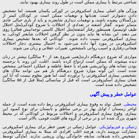
شناختی مرتبط با بیماری ممکن است در طول روند بیماری بهبود نیابند.
ویژگی های اصلی بیماری اسکیزوفرنی در کورکی یکسان هستند، اما تشخیص
دادن دشوارتر است. هذیان­ها و توهمات ممکن است در کودکان کمتر از
بزرگسالان پیچیده باشند، و توهمات دیداری شایع­ترند و باید از بازی خیالی عادی
متمایز شوند. گفتار آشفته در تعدادی از اختلالات با شروع کودکی(مثل اختلال
طیف اوتیسم)، همین­طور رفتار آشفته(مثل اختلال کاستی توجه/بیش­ فعالی) روی
می ­دهند. این نشانه­ ها نباید بدون در نظر گرفتن اختلالات شایع­تر کودکی، به
بیماری اسکیزوفرنی نسبت داده شوند. کودکانی که بعدها تشخیص بیماری
اسکیزوفرنی در مورد آنها داده می-شود به احتمال بیشتری دچار اختلالات
هیجانی-رفتاری و آسیب ­روانی نامشخص، تغییرات عقلانی و زبان می شوند.
مواردی که شروع دیرهنگام دارند(یعنی شروع بعد از ۴۰ سالگی) بیشتر در زنان
دیده می­شوند که ممکن است ازدواج کرده باشند. اغلب، این روند با برجسته
بودن نشانه ­های روان­پریشی همراه با حفظ عاطفه و عملکرد اجتماعی مشخص
شده است. این گونه موارد شروع دیرهنگام باز هم می­ توانند ملاک­ های
تشخیصی بیماری اسکیزوفرنی را برآورده کنند، اما هنوز معلوم نیست که آیا این
همان بیماری اسکیزوفرنی است که قبل از میانسالی (مثلاً قبل از ۵۵ سالگی)
تشخیص داده شده است.
عوامل خطر و پیش­ آگهی
محیطی
. فصل تولد به وقوع بیماری اسکیزوفرنی ربط داده شده است، از جمله
اواخر زمستان / اوایل بهار در برخی مناطق و تابستان برای نوع کمبود این
بیماری. وقوع بیماری اسکیزوفرنی و اختلالات مربوط در کودکانی که در محیط
شهری بزرگ شده­ اند و در برخی از گروه ­های اقلیت قومی، بالاتر است.
ژنتیکی و فیزیولوژیکی
. عوامل ژنتیکی در تعیین خطر برای بیماری اسکیزوفرنی
مشارکت نیرومند دارند، هرچند اغلب افرادی که مبتلا به بیماری اسکیزوفرنی
تشخیص داده شده­اند، سابقه خانوادگی روان­ پریشی ندارند. آمادگی توسط