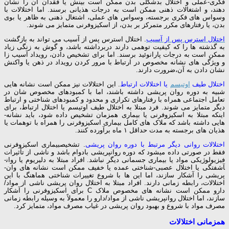
فکری-عملی و اختلال بدشکلی بدن ممکن است بینش یا فقدان آن را نشان
دهند، و اشتغالات ذهنی ممکن است به درجات هذیانی برسند. اما اختلالات با
وسواس­ های فکری برجسته، وسواس­ های عملی، اشتغال ذهنی به ظاهر یا بوی
بدن، یا رفتارهای مکرر متمرکز بر بدن، از اسکیزوفرنی متمایز می ­شوند.
اختلال استرس پس از آسیب
. اختلال استرس پس از آسیب می ­تواند به بازگشت
به گذشته ­ها را که کیفیت توهمی دارند دربرداشته­ باشد، و گوش به زنگی زیاد
ممکن است به درجات پارانوئید برسند. اما برای تشخیص دادن، رویداد آسیب ­زا
و ویژگی­ های نشانه مخصوص در ارتباط با مرور کردن رویداد در ذهن یا واکنش
نشان دادن به آن،ضرورت دارند.
اختلال طیف
اوتیسم
یا اختلالات ارتباط
. این اختلالات نیز ممکن است نشانه ­هایی
شبیه به دوره روان­ پریشی داشته باشند، اما با کمبودهای مخصوص­ شان در
تعامل اجتماعی همراه با رفتارهای تکراری و محدود و کمبودهای شناختی و ارتباط
دیگر متمایز می­ شوند. فرد مبتلا به اختلال طیف اوتیسم یا اختلال ارتباط، برای
اینکه مبتلا به اسکیزوفرنی یا بیماری همزمان تشخیص داده شود، باید نشانه­
هایی داشته باشد که ملاک­ های کامل بیماری اسکیزوفرنی را همراه با توهمات یا
هذیان ­های برجسته به مدت حداقل ۱ ماه برآورده کنند.
اختلالات روانی دیگر مرتبط با دوره روان ­پریشی
. تشخیصبیماری اسکیزوفرنی
فقط در صورتی داده می­شود که دوره روان­پریشی بادوام باشد و ناشی از تأثیرات
فیزیولوژیکی مواد یا بیماری جسمانی دیگر نباشد. افراد مبتلا به دلیریوم یا روان­
آشفتگی یا اختلال عصبی-شناختی عمده یا خفیف ممکن است نشانه ­های وان­
پریشی را آشکار سازند، اما این ها با شروع تغییرات شناختی هماهنگ با این
اختلالات، رابطه زمانی دارند. افراد مبتلا به اختلال روان ­پریشی ناشی از مواد/
دارو ممکن است نشانه­ های مخصوص ملاک C برای اسکیزوفرنی را آشکار
سازند، اما اختلال روان­پریشی ناشی از مواد/دارو را معمولاً به وسیله رابطه زمانی
مصرف مواد با شروع و بهبود روان ­پریشی در غیاب مصرف مواد، متمایز کرد.
همزمانی اختلالات