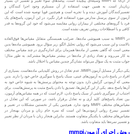
از آن‌جا که MMPI وسیله‌ای پیچیده است، پیامدهای سوء تعبیر و تفسیر آن بسیار
زیان‌بار است. به همین جهت استفاده از آن مستلزم وجود اجرا کنندگان و
تفسیرکنندگان آموزش دیده و با تجربه است و هم‌چنین قویا توصیه شده است که این
آزمون از سوی پرسنل مدارس مورد استفاده قرار نگیرد. در این آزمون، پاسخ‌های یک
فرد با گروه‌های مختلفی از بیماران روانی مقایسه می‌شود که خود این گروه‌ها به قدر
کافی و با اصطلاحات روشن تعریف نشده است.
در MMPI به سبب همپوشی ماده‌ها، ضرایب همبستگی متقابل مقیاس‌ها فوق‌العاده
بالاست و این سبب می‌شود که روایی تحلیل الگو، زیر سؤال برود. همپوشی ماده‌ها بدین
معنی است که گاهی بعضی از ماده‌ها همزمان برای اندازه‌گیری در چند مقیاس مختلف
به کار می‌روند و تعداد زیادی از ماده‌ها در بیشتر مقیاس‌ها مشترکند. به طور مثال؛
جواب مثبت به یک سؤال می‌تواند نشان‌گر چندین مقیاس یا اختلال باشد.
یکی دیگر از مسایل آزمون MMPI، عدم تعادل در روش کلیدیابی ماده‌هاست. بسیاری از
افراد در پاسخ دادن به آزمون‌های عینی، سبک پاسخ یا سوگیری خاص خود را دارند. بدین
معنی که آزمودنی گرایش دارد بدون توجه به محتوای پرسش‌ها به شیوه خاص خود به
آن‌ها پاسخ بدهد. یکی از این گرایش‌ها، تصدیق یا دادن پاسخ مثبت به پرسش‌هاست. برای
اجتناب از سوگیری ناشی از سبک پاسخ دادن، لازم است که در همه مقیاس‌های آزمون،
بین تعداد پاسخ‌های کلید آری و نه تعادل برقرار باشد، در صورتی که این تعادل در
مقیاس‌های مختلف MMPI وجود ندارد. هم‌چنین یکی از نخستین مشکلات در تعبیر و
تفسیر نیمرخ روانی آزمودنی‌ها این است که نمره خام زنان و مردان بهنجار در
مقیاس‌های مختلف با یکدیگر متفاوت هستند. بنابراین هنجار زنان با مردان از نظر تعبیر
و تفسیر نمره‌ها باید متفاوت باشد.
روش اجرای آزمونmmpi