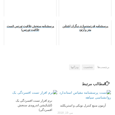
پرسشنامه قدرتمندسازی دیگران اشتاین
پرسشنامه سنجش خلاقیت تورنس (تست
متز و آرتود
خلاقیت تورنس)
برچسب‌ها:
شخصیت
ویژگیها
مطالب مرتبط
نرم افزار تست افسردگی بک
(اپلیکیشن اندرویدی سنجش
آزمون منبع کنترل نویکی و استریکلند
افسردگی)
می 19, 2018