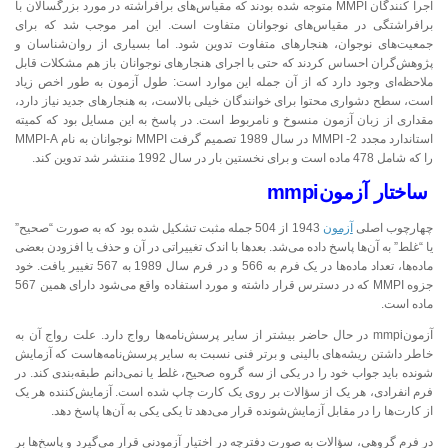
اجرا کنندگان MMPI متوجه شده بودند که مقیاس‌های برافراشته در مورد بزرگسالان با
برافراشتگی در مقیاس‌های نوجوانان متفاوت است. این امر موجب شد که برای
جمعیت‌های نوجوان، هنجارهای متفاوت تدوین شود. اما بسیاری از روان‌شناسان و
پژوهش‌گران احساس کردند که حتی با اجرای هنجارهای نوجوانان باز هم مشکلات قابل
ملاحظه‌ای وجود دارد که از آن جمله این موارد است: طول آزمون به طور اخص زیاد
است، سطح دشواری محتوا برای خوانندگان خیلی بالاست، به هنجارهای جدید نیاز دارد،
مقداری از زبان آزمون منسوخ و نامربوط است. در پاسخ به این مسایل بود که کمیته
استاندارد مجدد 2- MMPI در سال 1989 تصمیم گرفت MMPI نوجوانان به نام MMPI-A
را که شامل 478 ماده است و برای نخستین بار در سال 1992 منتشر شد تدوین کند.
ساختار آزمونmmpi
چهارچوب اصلی
آزمون
1943 از 504 جمله مثبت تشکیل شده بود که به صورت “صحیح”
یا “غلط” به آن‌ها پاسخ داده می‌شد. بعدها با اندک تغییراتی در آن و حذف یا افزودن بعضی
ماده‌ها، تعداد ماده‌ها در یک فرم به 566 و در فرم سال 1989 به 567 تغییر یافت. خود
جزوه MMPI که در دسترس قرار داشته و مورد استفاده واقع می‌شود دارای همین 567
ماده است.
آزمونmmpi در حال حاضر بیشتر از سایر پرسش‌نامه‌ها رواج دارد. علت رواج آن به
خاطر داشتن ریشه‌های بالینی و برتر فنی نسبت به سایر پرسش‌نامه‌هاست که آزمایش
شونده باید جواب خود را در یکی از سه گروه صحیح، غلط یا نمی‌دانم طبقه‌بندی کند. در
فرم انفرادی، هر یک از سؤالات بر روی یک کارت چاپ شده است. آزمایش‌کننده هر یک
از کارت‌ها را در مقابل آزمایش‌‌شونده قرار می‌دهد تا یکی یکی به آن‌ها پاسخ دهد.
در فرم گروهی، سؤالات به صورت دفترچه در اختیار آزمودنی قرار می‌گیرد و پاسخ‌ها بر