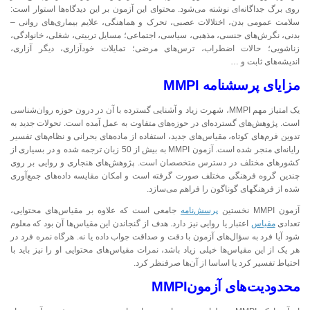
روی برگ جداگانه‌ای نوشته می‌شود. محتوای این آزمون بر این دیدگاه‌ها استوار است:
سلامت عمومی بدن، اختلالات عصبی، تحرک و هماهنگی، علایم بیماری‌های روانی –
بدنی، نگرش‌های جنسی، مذهبی، سیاسی، اجتماعی؛ مسایل تربیتی، شغلی، خانوادگی،
زناشویی؛ حالات اضطراب، ترس‌های مرضی؛ تمایلات خودآزاری، دیگر آزاری،
اندیشه‌های ثابت و …
مزایای پرسشنامه
MMPI
یک امتیاز مهم MMPI، شهرت زیاد و آشنایی گسترده با آن در درون حوزه روان‌شناسی
است. پژوهش‌های گسترده‌ای در حوزه‌های متفاوت به عمل آمده است. تحولات جدید به
تدوین فرم‌های کوتاه، مقیاس‌های جدید، استفاده از ماده‌های بحرانی و نظام‌های تفسیر
رایانه‌ای منجر شده است. آزمون MMPI به بیش از 50 زبان ترجمه شده و در بسیاری از
کشورهای مختلف در دسترس متخصصان است. پژوهش‌های هنجاری و روایی بر روی
چندین گروه فرهنگی مختلف صورت گرفته است و امکان مقایسه داده‌های جمع‌آوری
شده از فرهنگ­های گوناگون را فراهم می‌سازد.
آزمون MMPI نخستین
پرسش‌نامه
جامعی است که علاوه بر مقیاس‌های محتوایی،
تعدادی
مقیاس
اعتبار یا روایی نیز دارد. هدف از گنجاندن این مقیاس‌ها آن بود که معلوم
شود آیا فرد به سؤال‌های آزمون با دقت و صداقت جواب داده یا نه. هرگاه نمره فرد در
هر یک از این مقیاس‌ها خیلی زیاد باشد، نمرات مقیاس‌های محتوایی او را نیز باید با
احتیاط تفسیر کرد یا اساسا از آن‌ها صرفنظر کرد.
محدودیت‌های آزمون
MMPI