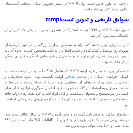
ناراحتی به طور خاص است. ولی MMPI در تمییز دقیق‌تر اشکال مختلف آسیب‌های
روانی توفیق کمتری داشته است.
سوابق تاریخی و تدوین تستmmpi
تدوین اولیه MMPI در 1939 توسط استارک آر. هته وی و جی – چارنلی مک کین لی در
دانشگاه مینه سوتا آغاز شد.
آنان به ابزاری نیاز داشتند که بتواند به سنجش بیماران بزرگسال در حوزه درمان‌های
موردی روان‌پزشکی کمک کرده و شدت اختلال را به دقت مشخص کند، به علاوه آنان به
تدوین یک روش عینی برای برآورد تغییر حاصل از روان‌درمانی یا دیگر متغیرهای زندگی
بیمار علاقمند بودند.
انتقادهای وارد شده بر فرم اولیه MMPI که شامل 504 ماده بود در درجه نخست به
کهنگی فزاینده، اشکال در ساخت
مقیاس
اولیه، نابسنده بودن نمونه هنجاریابی و
اشکال در بسیاری از ماده‌های آن معطوف بوده است. از جمله مشکلات مربوط به
ماده‌ها، می‌توان به استفاده از کلمات شهوت‌انگیز، احتمال سوگیری نژادی، عبارت‌های
قدیمی و غیرمصطلح و محتوای ناشایست و قابل ایراد اشاره کرد. هنجارهای اولیه فاقد
نمونه کافی و معرف از اقلیت‌ها بوده و برای مقایسه با آزمودنی‌های زمان حال نامناسب
بود.
انتقادهای مذکور به هنجاریابی گسترده و مجدد آزمون MMPI در سال 1982 منجر شد.
در هنجاریابی مجدد، یک فرم پژوهشی با عنوان 2- MMPI با 704 ماده که شامل 550
ماده اصلی و 154 ماده موقتی بود، تدوین شد.