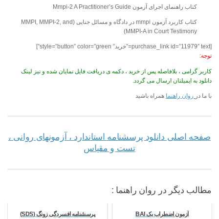
کتاب راهنمای اجرای آزمون Mmpi-2 A Practitioner’s Guide
کتاب کاربرد آزمون mmpi در دادگاه و مسائل جنایی (MMPI, MMPI-2, and
MMPI-A in Court Testimony)
[purchase_link id=”11979″ text=”خرید” style=”button” color=”green”]
توجه
:
کاربر گرامی ، بلافاصله پس از خرید ، دکمه ی دریافت فایل نمایان شده و نیز لینک
دانلود به ایمیلتان ارسال می گردد.
با ما در
روان راهنما
همراه باشید
صفحه اصلی دانلود پرسشنامه استاندارد ، آزمونهای روانی ،
تست و مقیاس
مطالب دیگر در روان راهنما :
آزمون اضطراب بک BAI
پرسشنامه افسردگی زونگ (SDS)