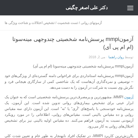
دکتر علی اصغر چگینی
Skip to content
آزمونهای روانی
/
تست شخصیت
/
تشخیص اختلالات و شناخت ویژگی ها
آزمونmmpi پرسش‌نامه شخصیتی چندوجهی مینه‌سوتا
(ام ام پی آی)
توسط
روان راهنما
·
می 2, 2018
آزمونmmpi پرسش‌نامه شخصیتی چندوجهی مینه‌سوتا (ام ام پی آی)
آزمونmmpi پرسش‌نامه استانداردی برای فراخوانی دامنه گسترده‌ای از ویژگی‌های خود
– توصیفی و نمره‌گذاری آن‌هاست که یک شاخصی کمی از سازگاری هیجانی فرد و
نگرش وی نسبت به شرکت در آزمون را به دست می‌دهد.
آزمون
MMPI، مشهورترین و پرمصرف‌ترین پرسش‌نامه شخصیتی است که به عنوان یک
ابزار عینی برای تشخیص بیماری‌های روانی تدوین شده است. این آزمون، یک
پرسش‌نامه خودسنجی با پاسخ‌های “آری” یا “نه” است. این آزمون دارای سه مقیاس
روایی و ده مقیاس بالینی است. مقیاس‌های روایی، اطلاعاتی را در مورد رویکرد
آزمودنی نسبت به آزمون فراهم می‌کنند. ده مقیاس اولیه بالینی نیز برای تشخیص
اختلال‌های روانی به کار می‌رود.
باارزش‌ترین کاربرد MMPI، در تفکیک افراد نابهنجار به طور عام و تعیین شدت کلی