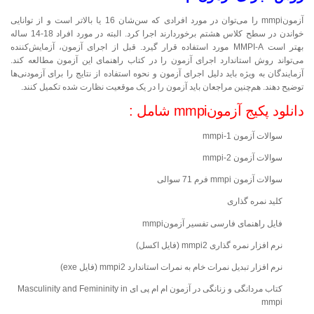
آزمونmmpi را می‌توان در مورد افرادی که سن‌شان 16 یا بالاتر است و از توانایی
خواندن در سطح کلاس هشتم برخوردارند اجرا کرد. البته در مورد افراد 18-14 ساله
بهتر است MMPI-A مورد استفاده قرار گیرد. قبل از اجرای آزمون، آزمایش‌کننده
می‌تواند روش استاندارد اجرای آزمون را در کتاب راهنمای این آزمون مطالعه کند.
آزمایندگان به ویژه باید دلیل اجرای آزمون و نحوه استفاده از نتایج را برای آزمودنی‌ها
توضیح دهند. هم‌چنین مراجعان باید آزمون را در یک موقعیت نظارت شده تکمیل کنند.
دانلود پکیج آزمونmmpi شامل :
سوالات آزمون 1-mmpi
سوالات آزمون 2-mmpi
سوالات آزمون mmpi فرم 71 سوالی
کلید نمره گذاری
فایل راهنمای فارسی تفسیر آزمونmmpi
نرم افزار نمره گذاری mmpi2 (فایل اکسل)
نرم افزار تبدیل نمرات خام به نمرات استاندارد mmpi2 (فایل exe)
کتاب مردانگی و زنانگی در آزمون ام ام پی ای Masculinity and Femininity in
mmpi