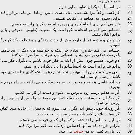
صدمه می زنند.
22
من اساساً با دیگران تفاوت هایی دارم.
23
اگر کسی واقعاً مرا بشناسد، مایل نیست با من ارتباط نزدیکی بر قرار کند.
24
برای رسیدن به اهدافم بی کفایت هستم.
25
فکر می کنم برای انجام کارهای روزمره ام به دیگران وابسته هستم.
احساس می کنم هر لحظه ممکن است یک مصیبت (طبیعی، حقوقی و یا پز
26
برایم اتّفاق بیفتد.
من و پدر و مادرم تمایل داریم بیش از حد در زندگی و مشکلات یکدیگر درگی
27
شویم.
احساس می کنم چاره ای ندارم جز اینکه به خواسته های دیگران تن بدهم، 
28
یا درصدد تلافی بر می آیند یا عصبانی می شوند یا مرا طرد می کنند.
29
آدم خوبی هستم چون بیش از آنکه به فکر خودم باشم به دیگران فکر می ک
30
برایم شرم آور است که احساساتم را نزد دیگران بروز دهم.
سعی می کنم کارم را به بهترین نحو انجام دهم، اینکه کاری «تا حدودی خوب
31
باشد» راضی ام نمی کند.
من آدم خاصی هستم و مجبور نیستم محدودیّت هایی را که سر راه مردم قرا
32
بپذیرم.
33
اگر به هدفم نرسم زود مایوس می شوم و دست از کار می کشم.
اگر دیگران به موفقیت هایم توجّه کنند این موفقیت ها بیش از هر چیز برایم
34
ارزش می شود.
35
اگر رویداد خوبی پیش آید، نگران می شوم که به دنبال آن حادثه بدی اتّفاق ب
36
اگر سخت تلاش نکنم باید منتظر ضرر و باخت باشم.
37
من این احساس را نداشته ام که برای کسی فرد خاصی هستم.
38
نگرانم افرادی که به آنها احساس نزدیکی می کنم مرا ترک کنند.
39
دیر یا زود کسی به من
خیانت
می کند.