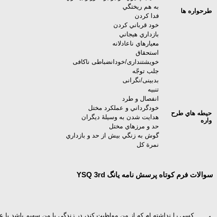
به هم ريختگي
طرحواره ها
فدا کردن
خود قرباني کردن
بازداري هيجاني
معيارهاي ناعادلانه
استحقاق
خویشتنداری/خودانضباطی ناکافی
جلب توجّه
بدبینی/نگرانی
تنبيه
انفصال و طرد
خودگرداني و عملکرد مختل
حيطه ­هاي طرح
هدايت شدن به وسیلۀ ديگران
واره
حد و مرزهاي مختل
گوش به زنگي بيش از حد و بازداري
نمرة کل
سوالات فرم کوتاه پرسش نامه یانگ YSQ 3rd
کسی را نداشته ام که از من مواظبت کند، در زندگی با من سهیم باشد یا عمی