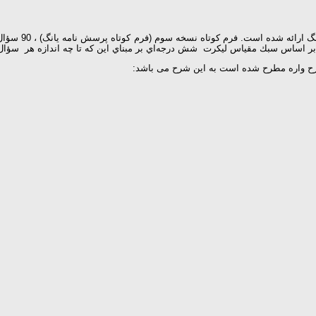
 اساس سبك مقياس ليكرت شش درجه‌اي بر مبناي اين كه تا چه اندازه هر سؤال وي 