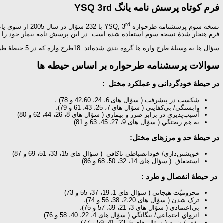
فرم کوتاه پرسش نامه یانگ YSQ 3rd
rd
نسخه سوم پرسشنامه طرحواره YSQ, 3
فرم هنجار شدۀ نسخه سوم استفاده شده است. در این پرسش نامه بيمار خود را بر
سؤال ‌ها به وسيلۀ طرح واره ‌ها گروه ‌بندي شده‌اند. 18طرح واره که در 5 حیطۀ طرح واره مطرح شده است به این شرح می باشد:
سوالات پرسشنامه طرحواره بر اساس حیطه ها
در حيطۀ خودگردانی و عملكرد مختل :
شكست در پيشرفت ( سؤال های 6، 24، 42،60 و 78) ،
وابستگي/ بي‌كفايتي ( سؤال های 7، 25، 43، 61 و 79)،
آسيب‌پذيري در برابر ضرر و بيماري ( سؤال های 8، 26، 44، 62 و 80)
به هم ريختگي ( سؤال های 9، 27، 45، 63 و 81)
در حيطۀ حد و مرزهای مختل:
خويشتن‌داري/ خودانضباطي ناكافي ( سؤال های 15، 33، 51، 69 و 87)
استحقاق ( سؤال های 14، 32، 50، 68 و 86)
در حيطۀ انفصال و طرد :
محروميّت هيجاني ( سؤال های 1، 19، 37، 55 و 73)
ترک شدن ( سؤال های 2،20، 38، 56 و 74)،
بي‌اعتمادي ( سؤال های 3، 21، 39، 57 و 75)،
انزواي اجتماعي/ بيگانگي ( سؤال های 4، 22، 40، 58 و 76)
نقص/ شرم ( سؤال های 5، 23، 41، 59 و 77)