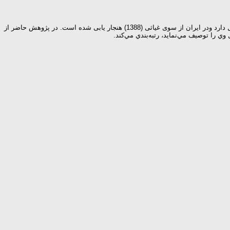
با 232 سؤال در سال 2005 از سوی یانگ ارائه شده است. فرم کوتاه نسخه سوم (فرم کوتاه پرسش نامه یانگ) ، 90 سؤال دارد ودر ایران از سوی غیاثی (1388) هنجار یابی شده است. در پژوهش حاضر از
را توصيف مي‌نمايد، رتبه‌بندي مي‌كند.