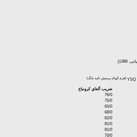
(فرم کوتاه پرسش نامه یانگ)
ضريب آلفاي کرونباخ
76/0
75/0
65/0
68/0
82/0
81/0
81/0
70/0