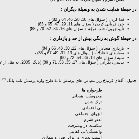
در حيطۀ هدايت شدن به وسیلۀ ديگران :
فدا كردن ( سؤال های 10، 28، 46، 64 و 82) ،
خود قرباني كردن ( سؤال های 11، 29، 47، 65 و 83)
تأييدجويي/ جلب توجّه ( سؤال های 16، 34، 52، 70 و 88)
در حيطۀ گوش ‌به ‌زنگی بيش از حد و بازداری :
بازداري هيجاني ( سؤال های 12، 30، 48، 66 و 84)،
معيارهاي ناعادلانه ( سؤال های 13، 31، 49، 67 و 85) ،
تنبيه ( سؤال های 18، 36، 54، 72 و 90)
بدبيني/ نگراني ( سؤال های 17، 35، 53، 71 و 89) (يانگ، 2005، به نقل از غیاثی، 1388).
3rd
جدول : آلفای کرنباخ زیر مقیاس های پرسش نامۀ طرح واره پرسش نامه یانگ YSQ
طرحواره ها
محروميّت هيجاني
ترک شدن
بي اعتمادي
انزواي اجتماعي
نقص/شرم
شکست در پيشرفت
وابستگی/بی کفایتی
آسيب پذيري در برابر ضرر و بيماري