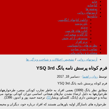
خانه
کتابخانه
نوشته ها
آزمونهای روانی
دانلودها
دانلود کتابهای انگلیسی
پاورپوینت
ویدئو
کتاب های فارسی
کارگاه و سخنرانی
موسیقی آرام بخش
نرم افزار
نظریه های روانشناسی
تماس با مدیر سایت
مشاوره و رواندرمانی
آزمونهای روانی
/
تشخیص اختلالات و شناخت ویژگی ها
فرم کوتاه پرسش نامه یانگ YSQ 3rd
توسط
روان راهنما
·
دسامبر 18, 2017
فرم کوتاه پرسش نامه یانگ YSQ 3rd
مطابق نظر یانگ (1999) بعضی افراد به خاطر تجارب کودکی منفی،
طرحواره­ها به دلیل ارضاء نشدن نیاز­های هیجانی اساسی دوران کودکی بوجود می آین
بینانه و خویشتن داری (یانگ، کلسکو، ویشار
[1]
، ترجمه حمید پور و اندوز، 1386).
طرحواره ­های ناسازگار اولیه باورهایی هستند که افراد درباره خود، دیگران و مح