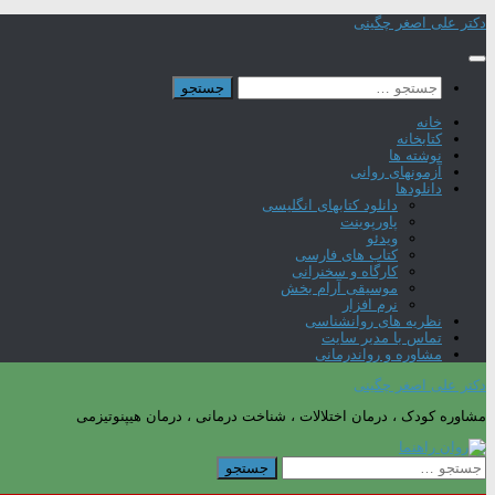
Skip
دکتر علی اصغر چگینی
to
content
جستجو
برای:
خانه
کتابخانه
نوشته ها
آزمونهای روانی
دانلودها
دانلود کتابهای انگلیسی
پاورپوینت
ویدئو
کتاب های فارسی
کارگاه و سخنرانی
موسیقی آرام بخش
نرم افزار
نظریه های روانشناسی
تماس با مدیر سایت
مشاوره و رواندرمانی
دکتر علی اصغر چگینی
مشاوره کودک ، درمان اختلالات ، شناخت درمانی ، درمان هیپنوتیزمی
جستجو
برای: