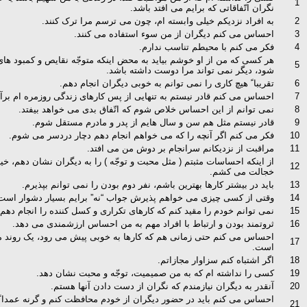
1
نگران اتّفاقاتی که برایم می افتد باشد.
2
به افراد نزدیکم خیلی وابسته ام، چون می ترسم مرا ترک کنند.
3
احساس می کنم دیگران از من سوء استفاده می کنند.
4
فکر می کنم با محیطم تناسب ندارم.
هر کسی که من از او خوشم بیاید به محض اینکه متوجّه نقایص و کمبود ها
5
شود، دیگر نمی تواند مرا دوست داشته باشد.
6
تقریبا ً هیچ کاری را نمی توانم به خوبی دیگران انجام دهم.
7
احساس می کنم قادر نیستم به تنهایی از پس کارهای زندگی روزمره ام برآی
8
نمی توانم از این احساس خلاص شوم که اتّفاق بدی می خواهد بیفتد.
9
قادر نیستم مثل هم سن و سال هایم از پدر و مادرم مستقل شوم.
10
فکر می کنم اگر آنچه را که می خواهم انجام دهم دچار دردسر می شوم.
11
مراقبت از نزدیکانم سرانجام بر دوش من می افتد.
از اینکه احساسات مثبتم ( مثل محبت و توجّه ) را به دیگران نشان دهم، خی
12
خجالت می کشم.
13
باید در بیشتر کارها بهترین باشم، نفر دوم بودن را نمی توانم بپذیرم.
14
وقتی از کسی چیزی می خواهم پذیرش جواب “نه” برایم بسیار دشوار است
15
نمی توانم خودم را مقید کنم که کارهای تکراری و کسل کننده را انجام دهم.
16
ثروتمند بودن و ارتباط با افراد مهم به من احساس ارزشمندی می دهد.
احساس می کنم حتی زمانی هم که کارها به خوبی پیش می رود، یک روند 
17
است.
18
اگر اشتباه کنم سزاوار مجازاتم.
19
کسی را نداشته ام که به من صمیمیت، توجّه و محبت نشان دهد.
20
آنقدر به دیگران نیازمندم که نگران از دست دادن آنها هستم.
احساس می کنم باید در حضور دیگران از خودم محافظت کنم و گرنه عمدا ً
21