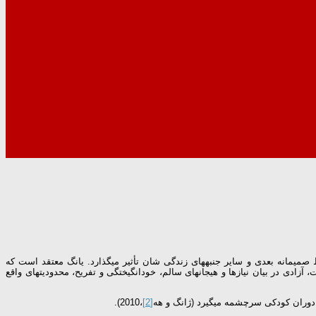
در روابط صمیمانه بعدی و سایر جنبه­های زندگی شان تأثیر می­گذارد. یانگ معتقد است که
زادی در بیان نیازها و هیجان­های سالم، خودانگیختگی و تفریح، محدودیت­های واقع
ر دوران کودکی سرچشمه می­گیرد (ژانگ و هه
[2]
،2010).