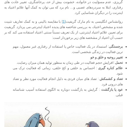
گریزی، عدم مسؤلیت در خانواده، خشونت بیش از حد، پرخاشگری، تغییر عادت های
رفتاری، ابتلا به سردردهای عصبی و… نام برد که می توان به کمک آنها علائم اعتیاد به
اینترنت را در دیگران شناسایی کرد.
روانشناس انگلیسی به نام مارک گریفیت
[1]
با مقایسه بالینی و به کمک تعاریف تثبیت
شده و مشخص اعتیاد، به بررسی شاخصه های پدیده اعتیاد اینترنتی می پردازد. گریفیت
برای تعیین علائم اعتیاد اینترنتی، از یک تعریف نسبتاً سنتی اعتیاد استفاده می کند که بر
حسب آن اعتیاد از مشخصه های زیر برخوردار است:
برجستگی
: استمداد در یک فعالیت خاص یا استفاده از رفتاری غیر معمول، مهم
ترین فعالیت در زندگی شخصی است.
تغییر روحیه و خلق و خو
تحمل
: افزایش حجم فعالیت در طی زمان به منظور تولید همان میزان رضایت.
علائم کناره گیری
: احساس بد خلقی و کج خلقی، زمانی که فعالیت ترک می
شود.
تضاد و کشمکش
: تضاد های میان فردی به دلیل انجام فعالیت مورد نظر و تضاد
های درونی فرد.
عود یا بازگشت
: گرایش به بازگشت دوباره به الگوی استفاده آسیب شناسانه
قبلی.