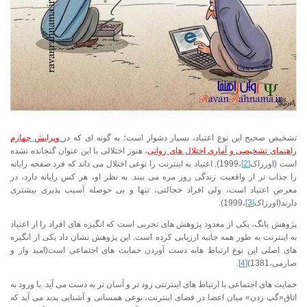
تشخیص صحیح این نوع اعتیاد، بسیار دشوار است؛ به گونه ای که در
ویرایش چهارم
راهنمای تشخیصی و آماری اختلال های روانی
، هنوز اختلالی با این عنوان گنجانده نشده
است (اورزاک
[2]
،1999). اعتیاد به اینترنت را نوعی اختلال می داند که فرد صفحه رایانه
را جذاب تر از واقعیت زندگی روز مره می بیند. به نظر او، هر کس رایانه دارد، در
معرض اعتیاد است، ولی افراد خجالتی، تنها و بی حوصله آسیب پذیری بیشتری
دارند(اورزاک
[3]
،1999).
پژوهش یانگ، یکی از معدود پژوهش های تجربی است که انگیزه های افراد را از اعتیاد
به اینترنت به طور همه جانبه ارزیابی کرده است. این پژوهش نشان داد یکی از انگیزه
های اصلی این نوع ارتباط هابه دست آوردن حمایت های اجتماعی است(امید وار و
صارمی،1381)
[4]
.
حمایت های اجتماعی با ارتباط های اینترنتی زود تر و آسان تر به دست می آید. با ورود به
اتاق«گپ زدن» میان اعضا در فضای اینترنت، نوعی همسانی و آشنایی پدید می آید که