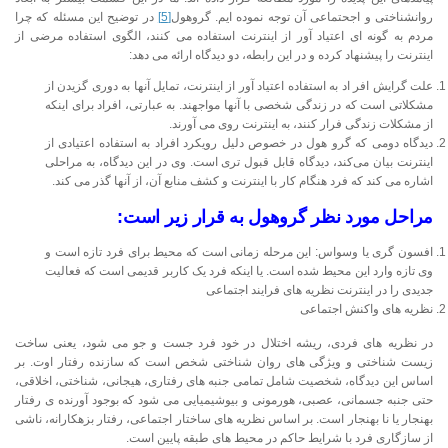
روانشناختی و اجحتماعی آن توجه نموده ایم. گروهول
[5]
در توضیح این مسئله که چرا
مردم به گونه ای اعتیاد آور از اینترنت استفاده می کنند، الگوی استفاده مرضی از
اینترنت را پیشنهاد کرده و در این رابطه، دو دیدگاه ارائه می دهد:
علت گرایش افر اد به استفاده اعتیاد آور از اینترنت، تمایل آنها به دوری گزیدن از
مشکلاتی است که در زندگی شخصی با آنها مواجهند. به عبارتی، افراد برای اینکه
از مشکلات زندگی فرار کنند، به اینترنت روی می آورند.
دیدگاه دومی که گرو هول در خصوص دلیل رویکرد افراد به استفاده اعتیادی از
اینترنت بیان می‌کند، دیدگاه قابل قبول تری است. وی در این دیدگاه، به مراحلی
اشاره می کند که فرد هنگام کار با اینترنت و کشف منابع آن، از آنها گذر می کند.
مراحل مورد نظر گروهول به قرار زیر است:
افسون گری یا وسواس: این مرحله زمانی است که محیط برای فرد تازه است و
وی تازه وارد این محیط شده است. یا اینکه فرد یک کاربر قدیمی است که فعالیت
جدیدی را در اینترنت نظریه های فرایند اجتماعی
نظریه های واکنش اجتماعی
در نظریه های فردی، ریشه اختلال در خود فرد جست و جو می شود، یعنی ساخت
زیست شناختی و ویژگی های روان شناختی شخص است که سازنده رفتار اوت. بر
اساس این دیدگاه، شخصیت شامل تمامی جنبه های رفتاری، هیجانی، شناختی، اخلاقی،
حتی جنبه جسمانی، عصبی، هورمونی و بیوشیمیایی می شود که بوجود آورنده ی رفتار
بهنجار یا نا بهنجار است. بر اساس نظریه های ساختار اجتماعی، رفتار بزهکارانه، ناشی
از سازگاری فرد با شرایط حاکم در محیط های طبقه پایین است.