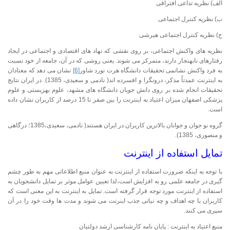
الف) نظریه تداعی افتراقی
ب) نظریه کنترل اجتماعی
ج) نظریه کنترل اجتماعی هیرشی
نظریه های واکنش اجتماعی، بر روی نقشی که نهاد های اقتصادی و اجتماعی در ایجاد
رفتارهای نابهنجار دارند، متمرکز می شوند. یعنی روشی که در آن، جامعه از خود نسبت
به فرد واکنش نشانمی تحقیقات دانشگاه هرت نورد شاور
[6]
نشان می دهد که معتادان
به اینترنت عمدتاً مذکر، درونگرا و افسرده اند( نادمی و سعیدی، 1385). در ایران نتایج
تحقیقات انجام شده بر روی دانش جویان دانشگاه های مشهد، علوم بهزیستی و علوم
پزشکی اصفهان میزان اعتیاد به اینترنت را بین صفر تا 15 درصد از کاربران نشان داده
است.
گروه نو جوان و جوانان بالاترین کاربران در ایران هستند( نادمی، سعیدی،1385؛ درگاهی
و منصوری، 1385).
تمایل استفاده از اینترنت
با توجه به اینکه ضرورت استفاده از اینترنت به عنوان منبع اطلاعاتی مهم به طور چشم
گیری در جامعه علمی رو به افزایش است،لذا تعیین عوامل موثر بر تمایل دانشجویان به
استفاده از اینترنت مورد توجه قرار گرفته است. تمایل به اینترنت به این معنی است که
کاربران با چه اهداف و چه نیاتی جذب اینرنت می شوند و مدت ها وقت خود را در آن
سپری می کنند.
منبع اعتیاد به اینترنت : پایان نامه کارشناسی ارشد دولتیان