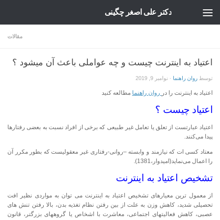
دکتر علی اصغر چگینی
Skip to content
مقالات
اعتیاد به اینترنت چیست و چه عواملی باعث آن میشود ؟
توسط
روان راهنما
·
نوامبر 9, 2019
اعتیاد به اینترنت را در
روان راهنما
مطالعه کنید
اعتیاد چیست ؟
اعتیاد عبارتست از تعلق یا تعامل غیر طبیعی که برخی از افراد نسبت به بعضی رفتارها
پیدا می‌کنند.
معتاد کسی ات که نیازمند و وابسته –روانی-رفتاری غیر معقولیست که بطور مکرر آن
را اعمال می‌نماید(امیدوار،1381).
تشخیص اعتیاد به اینترنت
از معمول ترین معیارهای تشخیص اعتیاد به اینترنت می توان به مواردی نظیر افت
تحصیلی شدید، کاهش وزن به علت از بین رفتن نظام تغذیه بدن، بالا رفتن تنش های
عصبی، کاهش فعالیتهای اجتماعی، معاشرت با اشخاص یا گروههای بزرگتر، قانون