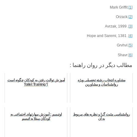
.Mark Griffit
[1]
.Orzack
[2]
. Avrzak, 1999
[3]
. Hope and Saremi, 1381
[4]
.Grvhvl
[5]
.Shavr
[6]
مطالب دیگر در روان راهنما :
مشاوره انتخاب رشته تحصیلی ویژه
آموزش توالت رفتن به کودکان چگونه است
روانشناسان و مشاورین
؟ Toilet Training
روانشناسی مثبت گرا و نظریه های مربوط
اوتیسم : آموزش مهارتهای اجتماعی به
به آن
کودکان مبتلا به اتیسم