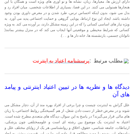
دارای ارزش ها، معیارها، زبان، نشانه ها و نو آوری های ویژه است و همگان با این
هنجارها همنوایی می کنند. در این فضا، بسیاری از اطلاعات شخصی، میان افراد رد و
بدل می شود، بدون اینکه احساس ترس، طرد شدن و در معرض داوری بودن وجود
داشته باشد. ایجاد این نوع ارتباط، پویایی گروهی و حمایت اجتماعی پدید می آورد. به
ویژه نیاز های اساسی کسانی را که در این زمینه مشکل دارند، بر آورده می کند. به ویژه
کسانی که شرایط محیطی و موقعیتی آنها ایجاب می کند که در منزل بیشتر بمانند(
ناتوانان جسمی، بازنشسته ها، خانه دار ها و. . . ).
مطلب مرتبط :
پرسشنامه اعتیاد به
اینترنت
دیدگاه ها و نظریه ها در تبیین اعتیاد اینترنتی و پیامد
های آن
علل گراش به اینترنت چیست و چرا برخی از افراد بهره مند از آن، دچار مشکل می
شوند و در معرض خطر از دست دادن شغل، از هم گسیختگی روابط اجتماعی، یا زیان
های مالی قرار می‌گیرند؟ در پاسخ به این سوال، دیدگاه های متعددی مطرح شده است.
اعتیاد به اینترنت یک موضوع بین رشته ای است و علوممختلفی چون پزشکی،
ارتباطات، جامعه شناسی، حقوق، اخلاق و روانشناسی هر یک از زوایای مختلف علل و
پیامد‌های این پدیده را مورد مطالعه قرار داده اند. ما در این قسمت بیشتر به ابعاد