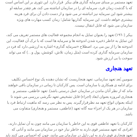
تعهد مستمر بر مبنای سرمایه گذاری های بیکر قرار دارد. این تئوری بر این اساس است
که با گذشت زمان فرد، سرمایه ای را در سازمان انباشته می کند، هر چقدر سابقه او
بیشتر شود این سرمایه نیز انباشته تر می شود و از دست دادن آن برای فرد هزینه
بیشتری خواهد داشت. این سرمایه گذاریها شامل؛ زمان کسب مهارت های ویژه
سازمان می شود که قابل انتقال نیست.
بیکر (١٩٦٠) تعهد را بعنوان تمایل به انجام مجموعه فعالیت های مستمر تعریف می کند،
این تمایل به خاطر ذخیره شدن اندوخته ها و سرمایه ها است که با ترک آن فعالیت، این
اندوخته ها را از بین می برد. اصطلاح «سرمایه گذاری» اشاره به ارزشی دارد که فرد در
سازمان سرمایه گذاری کرده است (مثل زمان، تلاش، کوشش، پول و…) که می تواند
سوخت یا بی ارزش شود.
تعهد هنجاری
سومین بُعد تعهد سازمانی، تعهد هنجاریست که نشان دهنده یک نوع احساس تکلیف
برای ادامه ی همکاری با سازمان است. پس کارکنان تا زمانی در سازمان باقی خواهند
ماند که از نظر آنان ماندن در سازمان عمل درستی باشد). تعهد عاطفی، مستمر و
هنجاری امروزه بعنوان ابعاد (اجزاء) قابل تشخیص تعهد نگرشی بررسی می شوند تا
اینکه بعنوان انواع تعهد مد نظرقرارگیرند. پس به نظر می رسد که ماهیت ارتباط فرد با
سازمان در هر یک از اجزاء سه گانه تعهد (عاطفی، مستمر و هنجاری) متفاوت می
باشد.
کارکنان با تعهد عاطفی قوی به این خاطر با سازمان می مانند چون به آن تمایل دارند،
افرادی که تعهد مستمر قوی دارند به خاطر نیاز خود در سازمان می مانند و آنانی که
تعهد هنجاری قوی دارند به این دلیل در سازمان می مانند، چون که احساس می کنند باید