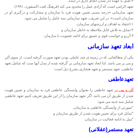
٣-تقبل یا عهده دار شدن انجام کاری در آینده.
تعهد الزامی است که آزادی عمل را محدود می کند (فرهنگ لغت اکسفورد، ١٩٩١).
تعهد سازمانی «درجه نسبی تعیین هویت فرد با سازمان و مشارکت و درگیری او در
سازمان است». در این تعریف، تعهد سازمانی سه عامل را شامل می شود:
١-اعتقاد به اهداف و ارزشهای سازمان،
٢-تمایل به تلاش قابل ملاحظه به خاطر سازمان و
٣-آرزو و خواست قوی و عمیق برای ادامه عضویت با سازمان.
ابعاد تعهد سازمانی
یکی از مطالعاتی که در زمینه ی چند عاملی بودن تعهد صورت گرفته است، از سوی آلن
و می یر می باشد. لذا ابعاد تعهد سازمانی بر گرفته شده از مدل آنها ست که شامل تعهد
عاطفی، تعهد مستمر و تعهد هنجاری بشرح ذیل است:
تعهدعاطفی
آلن و می یر
تعهد عاطفی را بعنوان وابستگی عاطفی فرد به سازمان و تعیین هویت
شدن از طریق آن می دانند. اگر تعهد سازمان را از این طریق تعریف کنیم تعهد عاطفی
شامل سه جنبه می شود:
*صورتی از وابستگی عاطفی به سازمان،
*تمایل فرد برای تعیین هویت شدن از طریق سازمان و
*میل به ادامه فعالیت در سازمان.
تعهد مستمر(عقلانی)