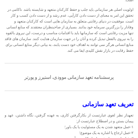
اولویت اصلی هر سازمانی باید جلب و حفظ کارکنان متعهد و شایسته باشد. ناکامی در
تحقق این امر به معنای از دست دادن کارآیی، عدم رشد و از دست دادن کسب و کار
است. موفقیت در دنیای رقابتی متعلق به سازمان هایی است که کارکنان متعهد و
وفادار را بزرگترین سرمایه خود بدانند. بسیاری از صاحبنظران معتقدند که منابع انسانی
تنها مزیت رقابتی است که سازمانها باید با اقدامات مناسب و درست، این نیروی بالقوه
را به نیروی بالفعل تبدیل کرده و آنان را در جهت سازمان هدایت کنند. سازمان های فاقد
منابع انسانی هرگز نمی توانند به اهداف خود دست یابند، به بیانی دیگر منابع انسانی برای
حفظ رقابت در بازار نقش کلیدی ایفا می کند.
پرسشنامه تعهد سازمانی موودی، استیرز و پورتر
تعریف تعهد سازمانی
تعهداز نظر لغوی عبارتست از بکارگرفتن کاری، به عهده گرفتن، نگاه داشتن، عهد و
پیمان بستن و در اصطلاح عبارتست از:
١-عمل متعهد شدن به یک مسئولیت یا یک باور؛
٢-عمل ارجاع یا اشاره به یک موضوع؛