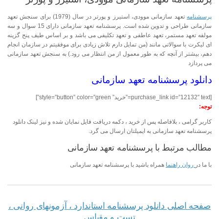
پرسشنامه
تعهد سازمانی موودی، استیرز و پورتر در سال (1979) برای سنجش تعهد
سازمانی طراحی و تدوین شده است. پرسشنامه تعهد سازمانی دارای 15 سوال و سه
مولفه تعهد مستمر، تعهد عاطفی و تعهد تکلیفی می باشد و بر اساس طیف پنح گزینه
ای لیکرت با سوالاتی مانند (من تمایل دارم تلاش زیادی برای موفقیتم در سازمان انجام
دهم، بیشتر از آنچه که به طور معمول از من انتظار می رود.) به سنجش تعهد سازمانی
می پردازد
دانلود پرسشنامه تعهد سازمانی
[purchase_link id=”12132″ text=”خرید” style=”button” color=”green”]
توجه:
کاربر گرامی ، بلافاصله پس از خرید ، دکمه دریافت فایل نمایان شده و نیز لینک دانلود
پرسشنامه تعهد سازمانی به ایمیلتان ارسال می گرد.
مطالب مرتبط با پرسشنامه تعهد سازمانی
با ما در
روان راهنما
همراه باشید با پرسشنامه تعهد سازمانی
صفحه اصلی دانلود پرسشنامه استاندارد ، آزمونهای روانی ،
تست و مقیاس