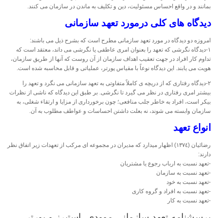
بمانند و در واقع احساس مسئولیت، دین و تکلیف به ماندن در سازمان می کنند.
دیدگاه های کلی درمورد تعهد سازمانی
امروزه دو دیدگاه در مورد تعهد سازمانی مطرح است که بشرح ذیل می باشند:
١-دیدگاه نگرشی که تعهد را بعنوان امری عاطفی یا نگرشی می داند، معتقد است که
تداوم کار افراد در جهت تعقیب اهداف سازمان از آن روست که آنها از طریق سازمان،
هویت می یابند. این دیدگاه نوعاً با مقیاس پورتر، عملیاتی و قابل محاسبه شده است.
٢-دیدگاه رفتاری که از دریچه ی کاملاً متفاوتی به تعهد سازمانی می نگرد و تعهد را
بیشتر امری رفتاری در نظر می گیرد تا نگرشی. بر طبق این دیدگاه که ناشی از نظرات
بیکر است، افراد به خاطر جلب منافعی؛ چون برخورداری از مزایا و ارتقاء شغلی، به
سازمان وابسته می شوند، نه بعلت داشتن احساسات و عواطف مطلوب به آن.
انواع تعهد
رضائیان (١٣٧٤) اظهار میدارد که مدیران در مجموعه ای مرکب از تعهدات زیر اتفاق نظر
دارند:
-تعهد نسبت به ارباب رجوع یا مشتریان
-تعهد نسبت به سازمان
-تعهد نسبت به خود
-تعهد نسبت به افراد و گروه کاری
-تعهد نسبت به کار
پرسشنامه تعهد سازمانی موودی، استیرز و پورتر