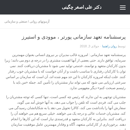
دکتر علی اصغر چگینی
Skip to content
آزمونهای روانی
/
صنعتی و سازمانی
پرسشنامه تعهد سازمانی پورتر ، موودی و استیرز
توسط
روان راهنما
·
جولای 3, 2018
پرسشنامه تعهد سازمانی : امروزه غالب مدیران بر نیروی انسانی بعنوان مهمترین
سرمایه، توافق دارند. حتی بعضی از آنها اهمیت مشتری را در درجه ی دوم می دانند؛ زیرا
بدون کارکنان متعهد و توانمند، خدمتی تولید نمی شود تا مشتریان دریافت کنند. نمی
توان با کارکنان رفتاری نا مناسب داشت و از آنان خواست که با مشتریان خوب رفتار
کنند. علت اینکه امروزه کارکنان تا این حد مهم شده اند، آن است که سازمان بر اساس
سرعتی ارزیابی می شود که می تواند نیاز مشتریان را تأمین کند. جمله «من باید با
رئیسم صبحت کنم» دیگر مفهومی ندارد.
مشتریان توجهی به این ندارند که رئیس چه کسی است، تنها کسی که توجه مشتریان را
جلب می کند، فردی است که تلفن را جواب می دهد، به آنها خوش آمد می گوید،
سفارش آنها را یادداشت می کند، کالارا تحویل می دهد یا به شکایاتشان رسیدگی می
کند. مشتریان خدمات عالی و درجه یک می خواهند. خیلی سریع هم می خواهند آن را
دریافت کنند. بنابراین به کارکنان متعهد و قدرتمندی نیاز است که این کارها را انجام
دهند. برخورداری از کارکنانی متعهد، آگاه و وفادار مهمترین عامل موفقیت سازمان
است.