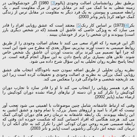
برطبق نظر روانشناسان اصالت وجودی (یالوم
[3]
1980) اگر خودشکوفایی در
زمینه شغلی به ما کمک می کند در مقابل ترس از مرگ مقاومت کنیم ، یک
رابطه صمیمی و پیوستن به یک فرد دیگر به مقاومت در مقابل ترس از زندگی
کمک خواهد کرد( پاینز ونانز 2003).
بکر
[4]
(1973) بر اساس کار رنک
[5]
معتقد است که عشق رؤیایی افراد را قادر
می سازد که به ویژگی خاصی که عاشق آن هستند (که در شخص دیگری بارز
است) بپیوندند و آن شخص را برتر از خودشان ببینند .
اگر این فرضیه را که افراد سعی می کنند تا معنای اصالت وجودی را از طریق
روابط صمیمی به دست آورند بپذیریم، سؤال بعدی که مطرح می شود این است
که چرا آنها تصمیم می گیرند برای بدست آوردن آن عاشق یک شخص خاص
شوند. تلاش های بسیاری برای پاسخ دادن به این سؤال انجام گرفته است. در
اینجا پاسخ نظریه روان تحلیلی به این سؤال شرح داده می شود.
نظریه روان تحلیلی از طریق اضافه نمودن جنبه ناخودآگاه انتخاب های عشق
رؤیایی کمک بزرگی به نظریه ی اصالت وجودی و تحقیقات کرده است زیرا این
بعد تاریخچه شخصی و خانوادگی فرد را منعکس می کند.
یک فرد همسر رؤیایی را انتخاب می کند تا او را قادر سازد تا تجارب دوران
کودکیش را تکرار کند و آن دسته از نیازهای ارضاء نشده دوران کودکیش را
ارضاء نماید (پاینز 2002).
وقتی که ارتباط عاشقانه، شامل چنین موضوعات با اهمیتی می شود تعجب آور
نیست که افراد با امید و آرزوهای بسیار بزرگ، با تمام وجود و عشق آتشین به
این رابطه بپیوندند. یک رابطه عاشقانه به درمان زخم های دوران کودکی کمک
می کند. هرچند هنگامی که افراد احساس کنند که شکست خورده اند، وقتی که
رابطه صمیمی ضربه روحی دوران کودکی اش را تکرار کند به جای آنکه آن را
درمان کند، نتیجه اش دلزدگی زناشویی است (پاینز و نانز 2003).
از دیدگاه
معنا درمانی
، فرد دلزده احساس معنا داشتن نمی کند، او شکست را