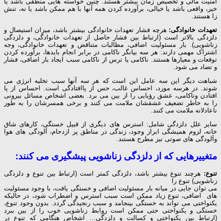
امنیت مالی و تخصیص زمان بیشتر هستند. چنین خواسته هایی منطقی باشد یا
خیر، واقعی باشد یا خیالی، برآورده کردن همه آنها با هم ممکن باشد یا نه، تنش
زا هستند.
تعهدات خانوادگی:
هرچه فشار تعهدات خانوادگی بیشتر باشد، میزان استیصال و
دلزدگی بالاتر است (ارتباط بین فشار حاصل از تعهدات خانوادگی، و دلزدگی
زناشویی). بار مسئولیت اضافی، مطالبات متناقض و تعهدات خانوادگی، وجه
اشتراک مهمی دارند: هر سه بیانگر ناکامی در برابر انجام بایدها، برآورده کردن
توقعات و معیارها هستند. ناکامی یا ترس از ناکامی سبب ایجاد بار اضافی، فشار
و تضاد می شود.
شباهت دیگر این سه عامل این است که هر سه آنها سبب تخلیه انرژی می
شوند. در هرسه مورد، احساس غالب، حس از پاافتادگی است. احساس از پا
افتادن وناکامی، عشق رؤیایی را از بین می برد. بعضی اشخاص مسائل بیرونی
را به خاطر تضعیف عشقشان ملامت می کنند و برخی همسرشان را به طور
ناعادلانه ملامت می کنند.
سایر علل دلزدگی شامل: استرس های دیگری از قبیل خستگی، کارهای شاق
خانه، لزوم همیشگی ابراز وجود، زندگی در مناطق پر ازدحام، آلودگی های هوا
وآلودگی های صوتی نیز مطرح هستند.
متغییرهایی که از دلزدگی زناشویی پیشگیری می کنند:
تنوع:
هرچند تنوع بیشتر باشد، دلزدگی کمتر است (ارتباط بین تنوع و دلزدگی
زناشویی) تنوع را
می توان جایی در میانه بار مسئولیت اضافی و خستگی یافت، با وجود مسئولیت
های اضافی، تنوع زیاد ممکن است سبب استرس و اضطراب شود، در حالیکه
یکنواختی می تواند به خستگی بینجامد و سبب رنجیدگی گردد. بدون وجود تنوع،
خستگی و یکنواختی حتی ممکن است روابط زناشویی خوب را از بین ببرد
(ارتباط بین یکنواختی و کسالت و دلزدگی… اشخاص هنگامی که تنوع در