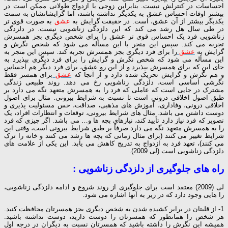
احساسات در کنترلش نیست. بنابراین زوجی با ازدواج طولانی ممکن است در
بیشتر اوقات احساس عشق به یکدیگر نداشته باشند، اما گرایشاتشان به سمت
یکدیگر بیشتر از آن عشق، است. در حقیقت گرایش به
عشق
به صورت قوی تر
در طی سال هل رشد می کند که این دلزدگی زناشویی نیست. در دلزدگی
زناشویی فرد یک احساس قوی تر عشق را برای شخص دیگری بجز همسرش
تجربه می کند. سپس این منجر با این مسأله می شود که شخص نگرش و
گرایش به
عشق
را برای فرد دیگری بجز همسرش تجربه کند. سپس این منجر به
این مسأله می شود که شخص نگرش و گرایش را برای فرد دیگری بپذیرد به
جای این که برای همسرش بپذیرد و از این رو عشق، برای فرد دیگر هم احساس
و هم نگرش و گرایش تحریک شده دارد و از آنجا که
عشق
برای همسر فقط
نگرشی اساسی است، دلزدگی زناشویی رخ می دهد. روند طبیعی زندگی
مشترک در جایی است که عاملی که فرد را به همسرش متعهد نگه می دارد بر
طبق اصول اخلاقی درونی است تا نسبت به شرایط بیرونی. مثال برای اصول
اخلاقی درونی، وفاداری، آموزش های مذهبی، صداقت، حس مسئولیت پذیری و
دوست داشتن می باشد. مثال های شرایط بیرونی، توقعات و انتظارات افراد، یک
تصویر که فرد نیاز دارد تأیید کند، نیازهای بچه ها و… می باشد. اگر چیزی که فرد
را به همسرش متعهد نگه می دارد صرفاً بر طبق شرایط بیرونی است، وقتی این
شرایط تغییر می کنند (برای مثال زمانی که بچه ها رشد می کنند و خانه را ترک
می کنند)، تعهد فرد به ازدواج به تدریج کاهش می یابد. این یکی از علامت های
دلزدگی زناشویی است (لی 2009).
راه های جلوگیری از دلزدگی زناشویی :
لی (2009) معتقد است برای جلوگیری از روند شروع و ادامه دلزدگی زناشویی،
را هایی وجود دارد که در زیر به آنها اشاره می شود.
1- از قلبتان در برابر کشیده شدن به شخص دیگری بجز همسرتان محافظت کنید.
هر شخص را همانطور که همسرتان را دوست دارید، دوست نداشته باشید.
همیشه این نگرش را داشته باشید که همسرتان نسبت به دیگران در درجه اول