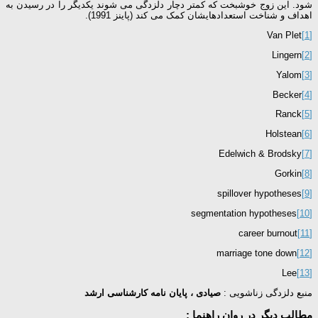
شود. این زوج خوشبخت که کمتر دچار دلزدگی می شوند یکدیگر را در رسیدن به
اهداف و شناخت استعدادهایشان کمک می کند (پاینز 1991).
Van Plet
[1]
Lingern
[2]
Yalom
[3]
Becker
[4]
Ranck
[5]
Holstean
[6]
Edelwich & Brodsky
[7]
Gorkin
[8]
spillover hypotheses
[9]
segmentation hypotheses
[10]
career burnout
[11]
marriage tone down
[12]
Lee
[13]
منبع دلزدگی زناشویی :
صیادی ، پایان نامه کارشناسی ارشد
مطالب دیگر در روان راهنما :