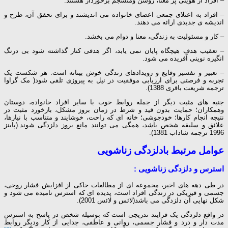
– افراد از هویتی پر معنا، روشن ومنسجم برخوردار هستند.
– افراد به اعتلای جمعی اعضای خانواده می اندیشند و برای تحقق آن، طرح و
اندیشه ی جدیدی ارائه می دهند.
– کار و مسئولیت به زندگی، معنا و دوام می بخشد.
– تعقیب هدف هیچگاه پایان نمی یابد، اگر هدفی کنار گذاشته شود بی درنگ
انگیزه نوینی آفریده می شود.
– تعبیر و تفسیر وقایع و رویدادهای زندگی خوش بینانه است. هر شکست یک
تجربه و فرصتی برای ارزیابی موفقیت در نیل به پیروزی تلقی شود( مک گراوا
ترجمه شریعت باقری 1388).
جنبه های مثبت دیگر از جمله روابط خوب با سایر افراد خانواده، دوستان
وهمکاران؛ حمایت بدون قید و شرط در زمان بروز مشکل، بازخورد مثبت در
نتیجه انجام کارها؛ خودجوشی؛ خانه ای که راحت، خوشایند و متناسب با نیازها،
علائق و سلیقه شخص باشد، همگی می توانند مانع بروز دلزدگی شوند.(پاینز
1996 ترجمه شاداب 1381).
عوامل مرتبط بادلزدگی زناشویی
استرس و دلزدگی زناشویی :
در طی دهه های اخیر، مجموعه ای از مطالعات حاکی از افزایش فشار روحی،
جسمی و فیزیکی در زندگی افراد است، پدیده ای که استرس نامیده می شود و
شکل نهایی آن دلزدگی می باشد(لائس و لائس 2001).
در واقع دلزدگی یک فرایند تدریجی است که بوسیله شخص در پاسخ به استرس
مدت دار و درد و فشار جسمی، روانی و عاطفی، جدایی از کار ودیگر روابط