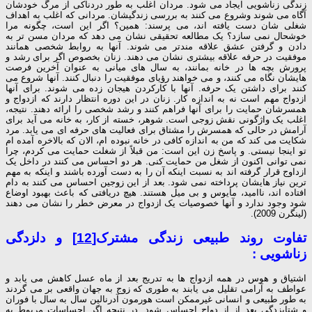
زندگی زناشویی ایجاد می شود. مردان اغلب به طور دردناکی از مرگ خودشان
آگاه می شوند وشروع می کنند به بررسی زندگیشان. مردانی که اغلب به اهداف
شغلی شان دست یافته اند، می پرسند: همین؟ اگر این است، چگونه مرا
خوشحال نمی سازد؟ یک مطالعه تحقیقی نشان می دهد که مردان مسن تر به
دادن و گرفتن عشق علاقه مندتر می شوند. آنها به روابط شخصی همانند
موفقیت در حرفه علاقه بیشتری نشان می دهند. زنان بخصوص اگر برای رشد و
پرورش بچه ها در خانه بمانند، به سال های میانی به عنوان آخرین فرصت
هایشان نگاه می کنند، و می خواهند رؤیای موفقیت را دنبال کنند. آنها شروع می
کنند برای داشتن یک حرفه. آنها با کارکردن هیجان زده می شوند. برای آنها
ازدواج مهم است نه به اندازه کار. زنان در این دوره انتظار دارند که ازدواج و
همسرشان حمایت را برای آنها فراهم کنند و رشد شخصی را ارائه دهند. نتیجه،
اغلب یک واژگونی نقش زوجی است. شوهر، خسته از کار، به خانه می آید برای
آرامش در حالی که همسرش را مشتاق برای فعالیت های حرفه ای می یابد. مرد
شکایت می کند که من به اندازه کافی در خانه نبوده ام، الان که بالاخره آمده ام
تو اینجا نیستی. و پاسخ زن این است: من قبلاً از شغلت حمایت می کردم، چرا
نمی توانی اکنون از شغل من حمایت کنی. هر دو احساس می کنند در داخل یک
ازداوج قرار گرفته اند به نسبت اینکه آن را به دست آورده باشند و اینکه به مهم
ترین نیاز هایشان پرداخته نمی شود. بعد از این زوجین احساس می کنند به دام
افتاده اند، ناامید، مأیوس و بی میل هستند. هیچ دریافتی که باعث بهبود اوضاع
شود وجود ندارد و آنها خصوصیات یک ازدواج در معرض خطر را نشان می دهند
(لینگرن 2009).
تفاوت روند طبیعی زندگی مشترک
[12]
و دلزدگی
زناشویی :
اشتیاق و هوس در همه ازدواج ها به تدریج بعد از ماه عسل کاهش می یابد و
عواطف به آرامی تقلیل می یابند به طوری که زوج به جهان واقعی بر می گردند
به طور طبیعی و انسانی غیرممکن است هورمون آدرنالین سال به سال با فوران
و شتابزدگی بعد از از دواج احساس شود. در نتیجه اگر احساسات مربوط به