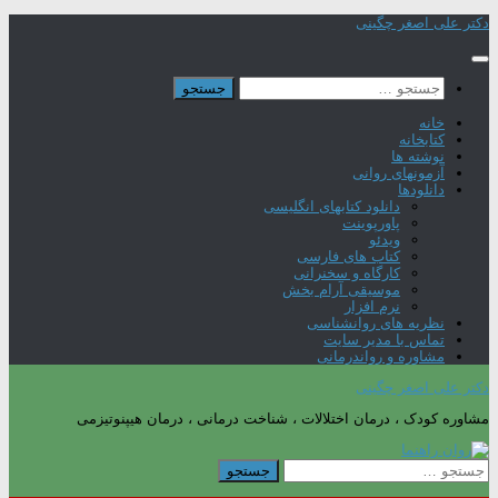
Skip
دکتر علی اصغر چگینی
to
content
جستجو
برای:
خانه
کتابخانه
نوشته ها
آزمونهای روانی
دانلودها
دانلود کتابهای انگلیسی
پاورپوینت
ویدئو
کتاب های فارسی
کارگاه و سخنرانی
موسیقی آرام بخش
نرم افزار
نظریه های روانشناسی
تماس با مدیر سایت
مشاوره و رواندرمانی
دکتر علی اصغر چگینی
مشاوره کودک ، درمان اختلالات ، شناخت درمانی ، درمان هیپنوتیزمی
جستجو
برای: