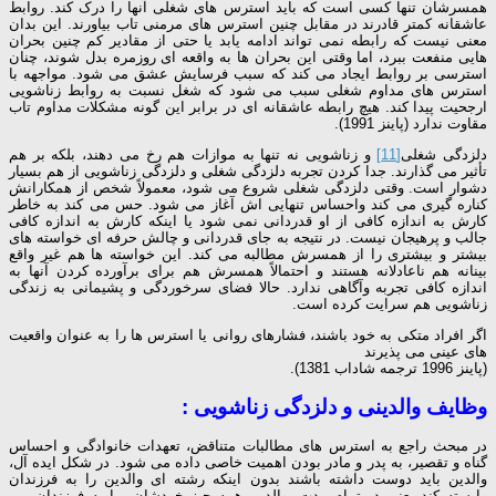
همسرشان تنها کسی است که باید استرس های شغلی آنها را درک کند. روابط
عاشقانه کمتر قادرند در مقابل چنین استرس های مرمنی تاب بیاورند. این بدان
معنی نیست که رابطه نمی تواند ادامه یابد یا حتی از مقادیر کم چنین بحران
هایی منفعت ببرد، اما وقتی این بحران ها به واقعه ای روزمره بدل شوند، چنان
استرسی بر روابط ایجاد می کند که سبب فرسایش عشق می شود. مواجهه با
استرس های مداوم شغلی سبب می شود که شغل نسبت به روابط زناشویی
ارجحیت پیدا کند. هیچ رابطه عاشقانه ای در برابر این گونه مشکلات مداوم تاب
مقاوت ندارد (پاینز 1991).
دلزدگی شغلی
[11]
و زناشویی نه تنها به موازات هم رخ می دهند، بلکه بر هم
تأثیر می گذارند. جدا کردن تجربه دلزدگی شغلی و دلزدگی زناشویی از هم بسیار
دشوار است. وقتی دلزدگی شغلی شروع می شود، معمولاً شخص از همکارانش
کناره گیری می کند واحساس تنهایی اش آغاز می شود. حس می کند به خاطر
کارش به اندازه کافی از او قدردانی نمی شود یا اینکه کارش به اندازه کافی
جالب و پرهیجان نیست. در نتیجه به جای قدردانی و چالش حرفه ای خواسته های
بیشتر و بیشتری را از همسرش مطالبه می کند. این خواسته ها هم غیر واقع
بینانه هم ناعادلانه هستند و احتمالاً همسرش هم برای برآورده کردن آنها به
اندازه کافی تجربه وآگاهی ندارد. حالا فضای سرخوردگی و پشیمانی به زندگی
زناشویی هم سرایت کرده است.
اگر افراد متکی به خود باشند، فشارهای روانی یا استرس ها را به عنوان واقعیت
های عینی می پذیرند
(پاینز 1996 ترجمه شاداب 1381).
وظایف والدینی و دلزدگی زناشویی :
در مبحث راجع به استرس های مطالبات متناقض، تعهدات خانوادگی و احساس
گناه و تقصیر، به پدر و مادر بودن اهمیت خاصی داده می شود. در شکل ایده آل،
والدین باید دوست داشته باشند بدون اینکه رشته ای والدین را به فرزندان
وابسته کند یعنی در تمام مدت، والدین همه چیز خودشان را به فرزندان می