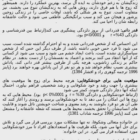
زندگیشان به زعم خودشان به ایده آل برسد، بهترین عملکرد را دارند. همینطور
که زوج ها با هم فرق دارند، روش هایی که به زندگیشان تنوع می بخشند، نیز
متفاوت است. تنوع به هر شکلی که باشد، اوقات خاصی را در زندگی زوجین
پرشور و هیجان می کند و سبب برانگیختگی عاطفی می شود و حالت عاشقانه
رابطه شان را احیا می کند. .
قدر دانی:
قدردانی از بروز دلزدگی پیشگیری می کند(ارتباط بین قدرشناسی و
دلزدگی r =%43 و p<0/0001 بود
.
این احساس که از شخص قدردانی شده و به او احترام گذاشته شده است، سبب
می شود تا فرد حس خوبی داشته باشد، از طرف دیگر این حس که از شخص
سپاسگزاری نشده است، باعث ایجاد خشم می شود و سبب می شود از کسانی
که از آنها انتقاد می کنند برنجند و اعتماد به نفسشان را از دست بدهند. در نظام
حاکم بر زندگی زناشویی، هرچه یکی از طرفین بیشتر قدر دانی کند، پاداش
بیشتری نصیب نظام خواهد شد و هر دو نفر از این پاداش بهره خواهند برد (پاینز
1996 ترجمه گوهری راد و افشار 1384).
موقعیت هایی برای خودشکوفایی:
هرچه محیط برای زوج ها موقعیت های
بیشتری را جهت رشد و خود شکوفایی و رشد شخصیتی فراهم بیاورد، احتمال
اینکه آنها دچار دلزدگی شوند، کمتر می شود
(ارتباط خودشکوفایی و دلزدگی r = %39 و p< 0%0001 بود). محیط هایی که به
زوج ها این امکان را می دهد تا به خودشکوفایی برسند و روندی را آغاز کنند که
طی آن هر دو فرد بکوشند به رشد معنوی و شناخت خویشتن نائل شوند و قابلیت
های انسانیشان را تحقق بخشند، محیط هایی هستند که شعله عاشقانه را مشتعل
می کنند (پاینز 1996 ترجمه شاداب 1381).
در خانواده متعالی وشکوفا، نه تنها مشکلات مورد بررسی قرار می گیرد و تلاش
برای حل آنها می شود، بلکه ظرفیت ها و استعدادهای افراد تا مرز خودشکوفایی
مورد استفاده قرار می گیرد. در این خانواده: