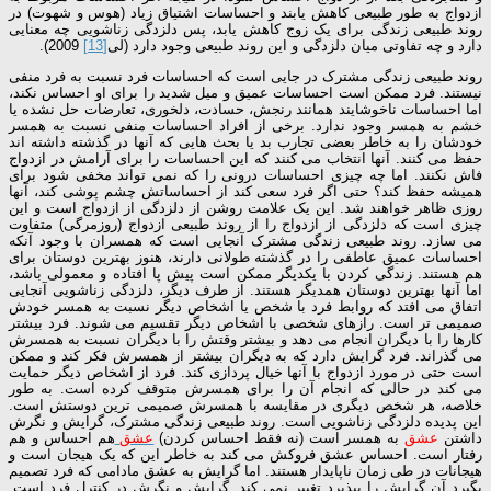
ازدواج به طور طبیعی کاهش یابند و احساسات اشتیاق زیاد (هوس و شهوت) در
روند طبیعی زندگی برای یک زوج کاهش یابد، پس دلزدگی زناشویی چه معنایی
دارد و چه تفاوتی میان دلزدگی و این روند طبیعی وجود دارد (لی
[13]
2009).
روند طبیعی زندگی مشترک در جایی است که احساسات فرد نسبت به فرد منفی
نیستند. فرد ممکن است احساسات عمیق و میل شدید را برای او احساس نکند،
اما احساسات ناخوشایند همانند رنجش، حسادت، دلخوری، تعارضات حل نشده یا
خشم به همسر وجود ندارد. برخی از افراد احساسات منفی نسبت به همسر
خودشان را به خاطر بعضی تجارب بد یا بحث هایی که آنها در گذشته داشته اند
حفظ می کنند. آنها انتخاب می کنند که این احساسات را برای آرامش در ازدواج
فاش نکنند. اما چه چیزی احساسات درونی را که نمی تواند مخفی شود برای
همیشه حفظ کند؟ حتی اگر فرد سعی کند از احساساتش چشم پوشی کند، آنها
روزی ظاهر خواهند شد. این یک علامت روشن از دلزدگی از ازدواج است و این
چیزی است که دلزدگی از ازدواج را از روند طبیعی ازدواج (روزمرگی) متفاوت
می سازد. روند طبیعی زندگی مشترک آنجایی است که همسران با وجود آنکه
احساسات عمیق عاطفی را در گذشته طولانی دارند، هنوز بهترین دوستان برای
هم هستند. زندگی کردن با یکدیگر ممکن است پیش پا افتاده و معمولی باشد،
اما آنها بهترین دوستان همدیگر هستند. از طرف دیگر، دلزدگی زناشویی آنجایی
اتفاق می افتد که روابط فرد با شخص یا اشخاص دیگر نسبت به همسر خودش
صمیمی تر است. رازهای شخصی با اشخاص دیگر تقسیم می شوند. فرد بیشتر
کارها را با دیگران انجام می دهد و بیشتر وقتش را با دیگران نسبت به همسرش
می گذراند. فرد گرایش دارد که به دیگران بیشتر از همسرش فکر کند و ممکن
است حتی در مورد ازدواج با آنها خیال پردازی کند. فرد از اشخاص دیگر حمایت
می کند در حالی که انجام آن را برای همسرش متوقف کرده است. به طور
خلاصه، هر شخص دیگری در مقایسه با همسرش صمیمی ترین دوستش است.
این پدیده دلزدگی زناشویی است. روند طبیعی زندگی مشترک، گرایش و نگرش
داشتن
عشق
به همسر است (نه فقط احساس کردن)
عشق
هم احساس و هم
رفتار است. احساس عشق فروکش می کند به خاطر این که یک هیجان است و
هیجانات در طی زمان ناپایدار هستند. اما گرایش به عشق مادامی که فرد تصمیم
بگیرد آن گرایش را بپذیرد تغییر نمی کند. گرایش و نگرش در کنترل فرد است.