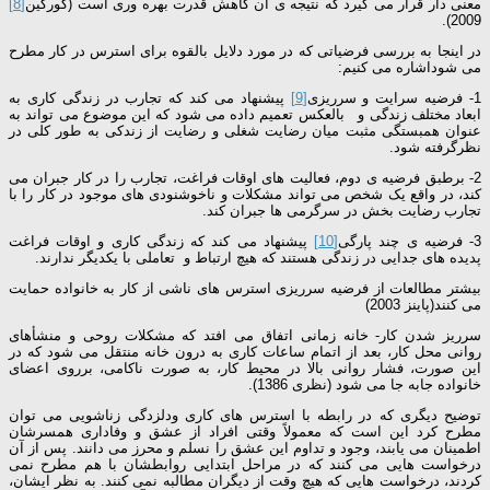
معنی دار قرار می گیرد که نتیجه ی آن کاهش قدرت بهره وری است (گورکین
[8]
2009).
در اینجا به بررسی فرضیاتی که در مورد دلایل بالقوه برای استرس در کار مطرح
می شوداشاره می کنیم:
1- فرضیه سرایت و سرریزی
[9]
پیشنهاد می کند که تجارب در زندگی کاری به
ابعاد مختلف زندگی و بالعکس تعمیم داده می شود که این موضوع می تواند به
عنوان همبستگی مثبت میان رضایت شغلی و رضایت از زندکی به طور کلی در
نظرگرفته شود.
2- برطبق فرضیه ی دوم، فعالیت های اوقات فراغت، تجارب را در کار جبران می
کند، در واقع یک شخص می تواند مشکلات و ناخوشنودی های موجود در کار را با
تجارب رضایت بخش در سرگرمی ها جبران کند.
3- فرضیه ی چند پارگی
[10]
پیشنهاد می کند که زندگی کاری و اوقات فراغت
پدیده های جدایی در زندگی هستند که هیچ ارتباط و تعاملی با یکدیگر ندارند.
بیشتر مطالعات از فرضیه سرریزی استرس های ناشی از کار به خانواده حمایت
می کنند(پاینز 2003)
سرریز شدن کار- خانه زمانی اتفاق می افتد که مشکلات روحی و منشأهای
روانی محل کار، بعد از اتمام ساعات کاری به درون خانه منتقل می شود که در
این صورت، فشار روانی بالا در محیط کار، به صورت ناکامی، برروی اعضای
خانواده جابه جا می شود (نظری 1386).
توضیح دیگری که در رابطه با استرس های کاری ودلزدگی زناشویی می توان
مطرح کرد این است که معمولاً وقتی افراد از عشق و وفاداری همسرشان
اطمینان می یابند، وجود و تداوم این عشق را نسلم و محرز می دانند. پس از آن
درخواست هایی می کنند که در مراحل ابتدایی روابطشان با هم مطرح نمی
کردند، درخواست هایی که هیچ وقت از دیگران مطالبه نمی کنند. به نظر ایشان،