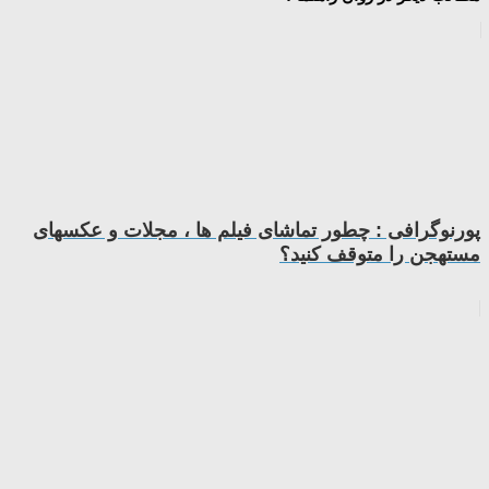
پورنوگرافی : چطور تماشای فیلم ها ، مجلات و عکسهای
مستهجن را متوقف کنید؟