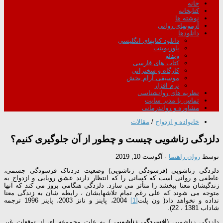
خانه
کتابخانه
نوشته ها
آزمونهای روانی
دانلودها
دانلود کتابهای انگلیسی
پاورپوینت
ویدئو
کتاب های فارسی
کارگاه و سخنرانی
موسیقی آرام بخش
نرم افزار
نظریه های روانشناسی
تماس با مدیر سایت
مشاوره و رواندرمانی
خانواده و ازدواج
/
مقالات
دلزدگی زناشویی چیست و چطور از آن جلوگیری کنیم؟
توسط
روان راهنما
·
آگوست 10, 2019
دلزدگی زناشویی (فرسودگی زناشویی) وضعیت دردناک فرسودگی جسمی،
عاطفی و روانی است که کسانی را که انتظار دارند عشق رویایی و ازدواج به
زندگیشان معنا ببخشد را متأثر می سازد. دلزدگی هنگامی بروز می کند که آنها
متوجه می شوند که علی رغم تمام تلاشهایشان ، رابطه شان به زندگی معنا
نداده و نخواهد داد( ون پلت
[1]
2004، پاینز و نانز 2003، پاینز 1996 ترجمه
شاداب 1381 ، 22).
دلزدگی زناشویی (
افسردگی زناشویی
) به علت مجموعه ای از توقعات غیر