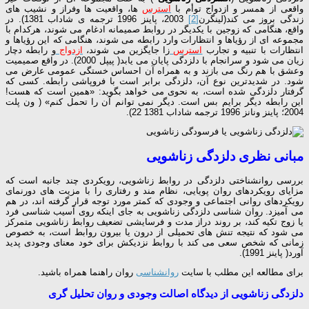
واقعی از همسر و ازدواج توأم با
استرس
ها، واقعیت ها وفراز و نشیب های
زندگی بروز می کند(لینگرن
[2]
2003، پاینز 1996 ترجمه ی شاداب 1381). در
واقع، هنگامی که زوجین با یکدیگر در روابط صمیمانه ادغام می شوند، هرکدام با
مجموعه ای از رؤیاها و انتظارات وارد رابطه می شوند، هنگامی که این رؤیاها و
انتظارات با تنبیه و تجارب
استرس
زا جایگزین می شوند،
ازدواج
و رابطه دچار
زیان می شود و سرانجام با دلزدگی پایان می یابد( پیپل 2000). در واقع صمیمیت
وعشق با هم رنگ می بازند و به همراه آن احساس خستگی عمومی عارض می
شود. در شدیدترین نوع آن، دلزدگی برابر است با فروپاشی رابطه. کسی که
گرفتار دلزدگی شده است، به نحوی می خواهد بگوید: «همین است که هست!
این رابطه دیگر برایم بس است. دیگر نمی توانم آن را تحمل کنم» ( ون پلت
2004؛ پاینز ونانز 1996 ترجمه شاداب 1381 22).
مبانی نظری دلزدگی زناشویی
بررسی روانشناختی دلزدگی در روابط زناشویی، رویکردی چند جانبه است که
مزایای رویکردهای روان پویایی، نظام مند و رفتاری را با مزیت های دورنمای
رویکردهای روانی اجتماعی و وجودی که کمتر مورد توجه قرار گرفته اند، در هم
می آمیزد. روان شناسی دلزدگی زناشویی به جای اینکه روی آسیب شناسی فرد
یا زوج تکیه کند، بر روند دراز مدت و فرسایشی تضعیف روابط زناشویی متمرکز
می شود که نتیجه تنش های تحمیلی از درون یا بیرون روابط است، به خصوص
زمانی که شخص سعی می کند با روابط نزدیکش برای خود معنای وجودی پدید
آورد( پاینز 1991).
برای مطالعه این مطلب با سایت
روانشناسی
روان راهنما همراه باشید.
دلزدگی زناشویی از دیدگاه اصالت وجودی و روان تحلیل گری