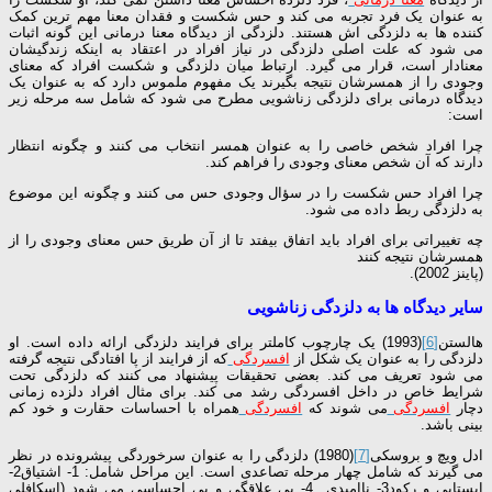
به عنوان یک فرد تجربه می کند و حس شکست و فقدان معنا مهم ترین کمک
کننده ها به دلزدگی اش هستند. دلزدگی از دیدگاه معنا درمانی این گونه اثبات
می شود که علت اصلی دلزدگی در نیاز افراد در اعتقاد به اینکه زندگیشان
معنادار است، قرار می گیرد. ارتباط میان دلزدگی و شکست افراد که معنای
وجودی را از همسرشان نتیجه بگیرند یک مفهوم ملموس دارد که به عنوان یک
دیدگاه درمانی برای دلزدگی زناشویی مطرح می شود که شامل سه مرحله زیر
است:
چرا افراد شخص خاصی را به عنوان همسر انتخاب می کنند و چگونه انتظار
دارند که آن شخص معنای وجودی را فراهم کند.
چرا افراد حس شکست را در سؤال وجودی حس می کنند و چگونه این موضوع
به دلزدگی ربط داده می شود.
چه تغییراتی برای افراد باید اتفاق بیفتد تا از آن طریق حس معنای وجودی را از
همسرشان نتیجه کنند
(پاینز 2002).
سایر دیدگاه ها به دلزدگی زناشویی
هالستن
[6]
(1993) یک چارچوب کاملتر برای فرایند دلزدگی ارائه داده است. او
دلزدگی را به عنوان یک شکل از
افسردگی
که از فرایند از پا افتادگی نتیجه گرفته
می شود تعریف می کند. بعضی تحقیقات پیشنهاد می کنند که دلزدگی تحت
شرایط خاص در داخل افسردگی رشد می کند. برای مثال افراد دلزده زمانی
دچار
افسردگی
می شوند که
افسردگی
همراه با احساسات حقارت و خود کم
بینی باشد.
ادل ویچ و بروسکی
[7]
(1980) دلزدگی را به عنوان سرخوردگی پیشرونده در نظر
می گیرند که شامل چهار مرحله تصاعدی است. این مراحل شامل: 1- اشتیاق2-
ایستایی و رکود3- ناامیدی 4- بی علاقگی و بی احساسی می شود (اسکافلی