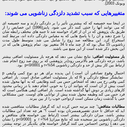
وبونک 2003).
متغییرهایی که سبب تشدید دلزدگی زناشویی می شوند:
در اینجا سه خصیصه که که بیشترین تأثیر را بر دلزدگی دارند و سه خصیصه ای
که می توانند آنها را خنثی کنند ذکر می شود. پاینز(1996) این خصایص را از
طریق یک پژوهش که در آن از افراد خواسته شد تا جنبه های مختلف رابطه شان
را شرح دهند و آن را با پاسخ هایی که به مقیاس دلزدگی داده اند، مرتبط کنند
استخراج کرد. این مطالعه صد زوج را شامل می شد. متوسط طول مدت
زناشویی 15 سال بود که از چند ماه تا 34 متغییر بود. تمام پژوهش هایی که در
این بخش ذکر شده است از این منبع می باشند.
بار مسئولیت اضافی:
نتایج نشان می دهد که هرچه بار مسئولیت اضافی بیشتر
باشد، درجه دلزدگی هم بالاترمی رود(در پژوهشی که بر روی صد زوج انجام شد،
ارتباط بین کار بیش از حد و دلزدگی زناشویی r=%54 و p<0/0001 بود.
احتمال وقوع تصادفی آن است.) این پدیده برای هر دو نوع کمی وکیفی p
نمایشگر سطح دلزدگی و R که بار مسئولیت اضافی صادق است. بار اضافی
کمی وقتی رخ می دهد که اشخاص حس می کنند وظایفی که به آنها محول شده
است بیش از آن است که بتوانند آن را به خوبی انجام دهند یا در زمانی محدود
کارهای زیادی بر دوش آنها گذاشته شده است. بار اضافی کیفی هنگامی است که
فرد حس می کند وظیفه محول شده بیش از توانایی های اوست. چین مشکلاتی
حتی با گذشت زمان ممکن است ازدواجی خوب را از بین ببرند.
مطالبات متناقض:
” چند مرتبه حس کرده اید که گرفتار مطالبات متناقضی شده
اید که حداقل تا حدی تقصیرهمسرتان بوده است ؟” هر چه تعداد این مطالبات
بیشتر باشد، میزان دلزدگی بیشتر است (ارتباط بین خواسته های متناقض و
دلزدگی زناشویی نیز سنجیده شد که نتایج میزان( r =%4 و p<0/0001 را نشان
می دهد.) زوجین احساس می کنند گرفتار خواسته های یکدیگر در توجه بیشتر،