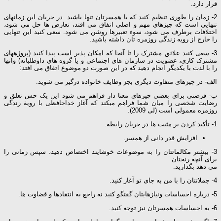
قرار دارد.
2- زمان را طوری تنظیم کنید که با همسرتان تنها باشید. در جریان این زمانهای
تنهایی است که چیزهای مهم و اصلی اتفاق می افتد، تعارض ها حل می شود،
اختلافات برطرف می شود، سوء تعبیرها روشن می شود. سعی کنید این تنهایی
را خارج از رویه زندگی روزمره تان داشته باشید.
3- سعی کنید علائق مشترک را تا آنجا که امکان پذیر است پیدا کنید (پروژههای
مشترک کاری، عضویت در سازمان های اجتماعی و یا گروه های داوطلبانه) وآنها
را با لذت با یکدیگر انجام دهید که در این صورت دو موضوع اتفاق می افتد:
الف- در چیزهای متفاوت دیگری بجز وظایف خانواده درگیر می شوید.
ب- فرصتی برای بعضی چیزهای معنا دار فراهم می شود این یک حس تعلق و
رضایت شخصی را میان شما فراهم میکند که آغاز خداحافظی با روية زندگی
روزمره معمولی است (لی 2009).
1- تأکید کردن بر مثبت ها در جریان رابطه.
افزایش قدر دانی از همسر.
3- بیشتر مکالماتتان را به موضوعات خوشایند اختصاص دهید، سپس زمانی را
برای آنچه رنجتان
می دهد بگذارید.
4- جملاتتان را با من به جای تو آغاز کنید.
5- درباره احساسات ونیازهایتان گفتگو کنید نه راجع به انتقادها و قضاوت ها.
6- به احساسات همسرتان نیز توجه کنید.