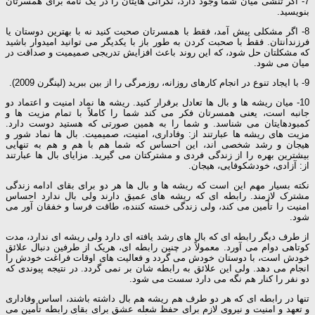
7- اگر تنشی میان شما وجود دارد، نگرانی هایتان را در یک نامه برای همسرتان
بنویسید.
8- اگر مشکلی پیش آمد، فقط با همسرتان صحبت کنید نه با بهترین دوستان یا
فرزندانتان. فقط با صحبت کردن به طور باز با یکدیگر می توانید امیدوار باشید
که مشکلتان حل شود، که این روند باعث افزایش تدریجی صمیمیت و صداقت در
میان می شود.
9- با ایجاد تنوع در انجام کارهای روزانه، روزمرگی را از بین ببرید (لینگرن 2009).
10- میان ریشه ها و بال ها تعادل برقرار کنید. ریشه ها نماد امنیت و اعتماد دو
جانبه است، یعنی همسرتان فکر می کند شما را کاملاً با تمام مزیت ها و
کمبودهایتان می شناسد. و شما را به همین صورتی که هستید دوست دارد.
مزیت های ریشه ها عبارتند از: وفاداری، امنیت، صمیمیت. بال ها نماد شور و
هیجان و رشد شخصی اند، این احساس که شما هم با هم و هم به تنهایی
بیشترین بهره را از زندگی فردی و مشترکتان می گیرید. مزایای بال ها عبارتند
از: آزادی، خودشکوفایی، هیجان.
نکته بسیار مهم این است که ریشه ها و بال ها هر دو برای بقای ادامه زندگی
مشترک لازمند. رابطه ای که ریشه های عمیق دارند ولی بال ندارد احساس
امنیت را تأمین می کند، ولی زندگی خسته کننده، طاقت فرسا و خفقان آور می
شود.
از طرف دیگر رابطه ای که بال های رشد یافته ای دارد ولی ریشه ای ندارد، مدت
کوتاهی دوام می آورد. معمولاً در چنین رابطه ای، هریک از طرفین دنبال علائق
خودش است، با دوستان خودش می گردد و فعالیت های اوقات فراغت خودش را
انجام می دهد. ولی این علائق به رابطه شان بر نمی گردد. در نتیجه پیوندی که
دو نفر را کنار هم نگه می دارد سست می شود.
تنها در رابطه ای که هر دو طرف هم ریشه هم بال داشته باشند، اساس وفاداری
و تعهد و امنیت و نیروی لازم برای حفظ شعله عشق برای بقای رابطه تأمین می