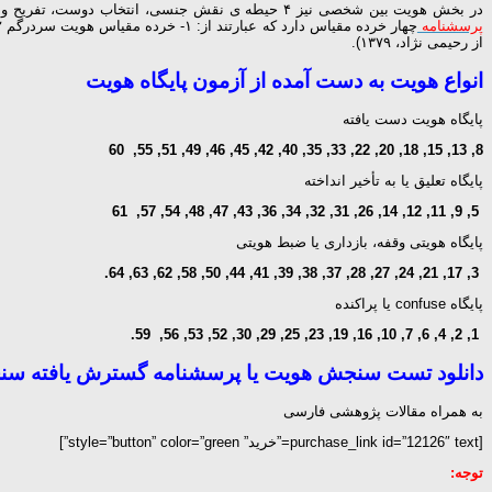
در بخش هویت بین شخصی نیز ۴ حیطه ی نقش جنسی، انتخاب دوست، تفریح و وعده ملاقات با جنس مخالف در نظر گرفته شده است. تعداد سوالات این بخش نیز مانند بخش عقیدتی ۳۲ سوال و در کل پرسشنامه دارای ۶۴ سوال است . این
پرسشنامه
از رحیمی نژاد، ۱۳۷۹).
انواع هویت به دست آمده از آزمون پایگاه هویت
پایگاه هویت دست یافته
8, 13, 15, 18, 20, 22, 33, 35, 40, 42, 45, 46, 49, 51, 55, 60
پایگاه تعلیق یا به تأخیر انداخته
5, 9, 11, 12, 14, 26, 31, 32, 34, 36, 43, 47, 48, 54, 57, 61
پایگاه هویتی وقفه، بازداری یا ضبط هویتی
3, 17, 21, 24, 27, 28, 37, 38, 39, 41, 44, 50, 58, 62, 63, 64.
پایگاه confuse یا پراکنده
1, 2, 4, 6, 7, 10, 16, 19, 23, 25, 29, 30, 52, 53, 56, 59.
دانلود تست سنجش هویت یا پرسشنامه گسترش یافته سنج
به همراه مقالات پژوهشی فارسی
[purchase_link id=”12126″ text=”خرید” style=”button” color=”green”]
توجه: