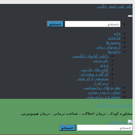
Skip
دکتر علی اصغر چگینی
to
content
جستجو
برای:
خانه
کتابخانه
نوشته ها
آزمونهای روانی
دانلودها
دانلود کتابهای انگلیسی
پاورپوینت
ویدئو
کتاب های فارسی
کارگاه و سخنرانی
موسیقی آرام بخش
نرم افزار
نظریه های روانشناسی
تماس با مدیر سایت
مشاوره و رواندرمانی
دکتر علی اصغر چگینی
مشاوره کودک ، درمان اختلالات ، شناخت درمانی ، درمان هیپنوتیزمی
جستجو
برای: