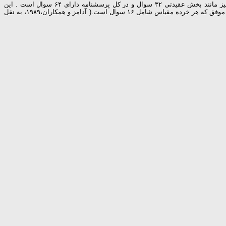
چهار خرده مقیاس دارد که عبارتند از: ۱- خرده مقیاس هویت سردرگم ۲- خرده مقیاس هویت معوق ۳- خرده مقیاس هویت زودرس ۴- خرده مقیاس هویت موفق که هر خرده مقیاس شامل ۱۶ سوال است.( آدامز و همکاران،۱۹۸۹، به نقل