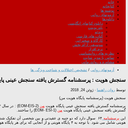
خانه
کتابخانه
نوشته ها
آزمونهای روانی
دانلودها
دانلود کتابهای انگلیسی
پاورپوینت
ویدئو
کتاب های فارسی
کارگاه و سخنرانی
موسیقی آرام بخش
نرم افزار
نظریه های روانشناسی
تماس با مدیر سایت
مشاوره و رواندرمانی
آزمونهای روانی
/
تشخیص اختلالات و شناخت ویژگی ها
سنجش هویت : پرسشنامه گسترش یافته سنجش عینی پای
توسط
روان راهنما
·
ژوئن 24, 2018
سنجش هویت (پرسشنامه پایگاه هویت من)
پرسشنامه گسترش یافته سنجش عینی پایگاه هویت
من
(EOM-EIS-2) : در سال ۱۹۸۴ گرانه وانت و آدامز (به نقل از غضنفری،۱۳۸۲)، با تفکیک جنبه عقیدتی و بین شخصی پرسشنامه سنجش عینی پایگاه هویت
گسترش یافته سنجش عینی پایگاه هویت
من
(EOM- ESI-1) را ساختند.
این
پرسشنامه
هویتی شامل می شود. با توجه به ۴ پایگاه هویتی و از آنجایی که برای هر پایگاه هویتی ۸ سوال در نظر گرفته شده است در مجموع ۳۲ سوال در نظر گرفته شده است، در مجموع ۳۲ سوال به بخش عقیدتی هویت اختصاص یافته است.