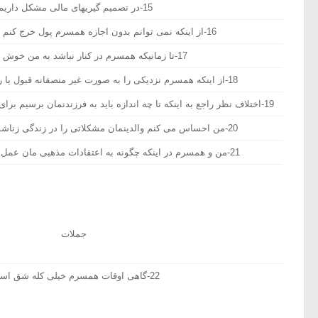
15-در تصمیم گیریهای مالی مشکل داریم.
16-از اینکه نمی توانم بدون اجازه همسرم پول خرج کنم باعث آزارم است.
17-تا زمانیکه همسرم در کنار نباشد به من خوش نمی گذرد.
18-از اینکه همسرم نزدیکی را به صورت غیر منصفانه قبول یا رد کند ناراحت می شود.
19-اختلاف نظر راجع به اینکه تا چه اندازه باید به فرزندنمان برسیم برای ما صورت مشکلی درآمده است.
20-من احساس می کنم والدینمان مشکلاتی را در زندگی زناشویی ما بوجود می آورند.
21-من و همسرم در اینکه چگونه به اعتقادات مذهبی مان عمل کنیم اختلاف نظر داریم.
جملات
22-گاهی اوقات همسرم خیلی کله شق است.