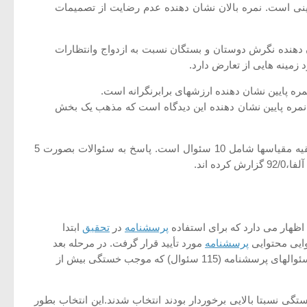
دینی است. نمره بالان نشان دهنده عدم رضایت از تصمیمات
ن دهنده نگرش دوستان و بستگان نسبت به ازدواج وانتظارات
زمینه هایی از تعارض دارد.
ه پایین نشان دهنده ارزشهای برابرنگرانه است.
نمره پایین نشان دهنده این دیدگاه است که مذهب یک بخش
از 115 سئوال بسته و 12 مقیاس تشکیل شده است که به جز مقیاس اول آن که 5 سئوال دارد، بقیه مقیاسها شامل 10 سئوال است. پاسخ به سئوالات بصورت 5
 اند.
اظهار می دارد که برای استفاده
پرسشنامه
در
تحقیق
ابتدا
وایی محتوایی
پرسشنامه
مورد تأیید قرار گرفت. در مرحله بعد
بر روی یک گروه 11 نفری اجرا گردید و ضریب اعتبار آن از طریق آلفا محاسبه شد که عدد 93% بدست آمد. با توجه به زیاد بودن سئوالهای پرسشنامه (115 سئوال) که موجب خستگی بیش از
ه گردید. سپس47 سئوال که از همبستگی نسبتا بالایی برخوردار بودند انتخاب شدند.این انتخاب بطور