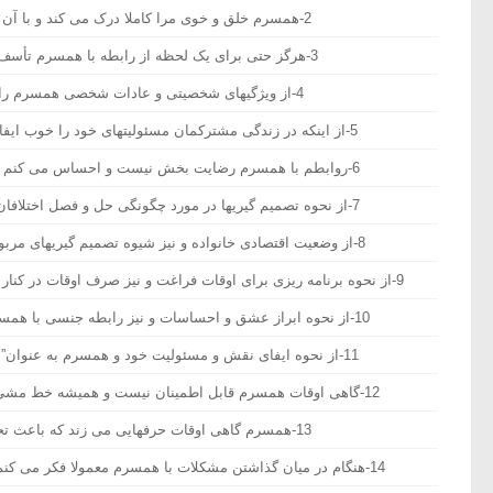
2-همسرم خلق و خوی مرا کاملا درک می کند و با آن سازگاری دارد
3-هرگز حتی برای یک لحظه از رابطه با همسرم تأسف نخورده ام.
4-از ویژگیهای شخصیتی و عادات شخصی همسرم راضی نیستم .
5-از اینکه در زندگی مشترکمان مسئولیتهای خود را خوب ایفا می کنیم، خوشحالیم.
6-روابطم با همسرم رضایت بخش نیست و احساس می کنم وی مرا درک نمی کند.
7-از نحوه تصمیم گیریها در مورد چگونگی حل و فصل اختلافان بسیار خشنود هستم.
8-از وضعیت اقتصادی خانواده و نیز شیوه تصمیم گیریهای مربوط به آن راضی نیستم.
9-از نحوه برنامه ریزی برای اوقات فراغت و نیز صرف اوقات در کنار همسرم بسیار خشنود هستم.
10-از نحوه ابراز عشق و احساسات و نیز رابطه جنسی با همسرم بسیار خشنود هستم
11-از نحوه ایفای نقش و مسئولیت خود و همسرم به عنوان” والدین” راضی نیستم.
12-گاهی اوقات همسرم قابل اطمینان نیست و همیشه خط مشی خود را به دنبال می کند.
13-همسرم گاهی اوقات حرفهایی می زند که باعث تحقیر می شود.
14-هنگام در میان گذاشتن مشکلات با همسرم معمولا فکر می کنم که او مرا درک نمی کنند.