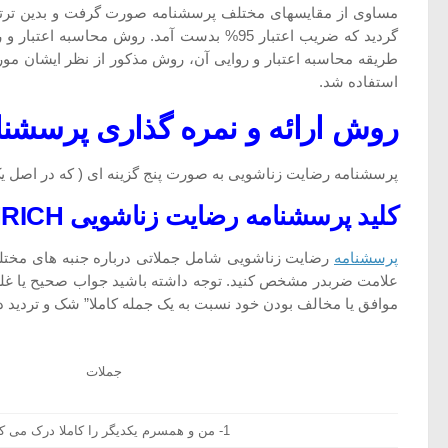
گردید که ضریب اعتبار 95% بدست آمد. روش محاسبه اعتبار و روایی پرسشنامه مزبور به استاد راهنمایی پژوهش(پس از بررسی و نگرش کامل) ارائه گردید. پس از بررسی و مطالعه اصل
طریقه محاسبه اعتبار و روایی آن، روش مذکور از نظر ایشان مورد
استفاده شد.
روش ارائه و نمره گذاری پرسشن
پرسشنامه رضایت زناشویی به صورت پنج گزینه ای ( که در اصل یک 
کلید پرسشنامه رضایت زناشویی ENRICH
پرسشنامه
رضایت زناشویی شامل جملاتی درباره جنبه های مختلف
علامت ضربدر مشخص کنید. توجه داشته باشید جواب صحیح یا غلط وج
موافق یا مخالف بودن خود نسبت به یک جمله کاملا” شک و تردید د
جملات
1- من و همسرم یکدیگر را کاملا درک می کنیم.