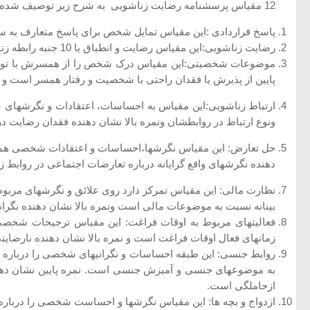
12 مقیاس پرسشنامه رضایت زناشویی به شرح زیر توصیف شده است:
پاسخ قراردادی :این مقیاس تمایل شخص برای پاسخ متعارف به سئو
رضایت زناشویی:این مقیاس رضایت و انطباق با 10 جنبه رابطه زناشویی را که در زیر آمده است،اندازه گیری می کند.
موضوعات شخصیتی:این مقیاس درک شخص را از همسرش با توجه به 
پایین از پذیرش یا فقدان راحتی با شخصیت و رفتار همسر است 
ارتباط زناشویی:این مقیاس به احساسات، اعتقادات و نگرشهای 
ونوع ارتباط در روابطشان ونمره بالا نشان دهنده فقدان رضایت د
حل تعارض: این مقیاس نگرشها،احساسات و اعتقادات شخصی همسر را
دهنده نگرشهای واقع گرایانه درباره تعارضات اجتماعی در رواب
نظارت مالی: این مقیاس تمرکز دارد روی علائق و نگرشهای مربوط
بینانه نسبت به موضوعات مالی است ونمره بالا نشان دهنده نگران
فعالیتهای مربوط به اوقات فراغت: این مقیاس ترجیحات شخصی هر
زمانهای فعال اوقات فراغت است و نمره بالا نشان دهنده نارضایتی
روابط جنسی: این طبقه احساسات و نگرانیهای شخصی را درباره ر
به موضوعهای جنسی و آمیزش جنسی است. نمره پایین نشان دهند
ازحاملگی است.
ازدواج و بچه ها: این مقیاس نگرشها و احساست شخصی را درباره دا