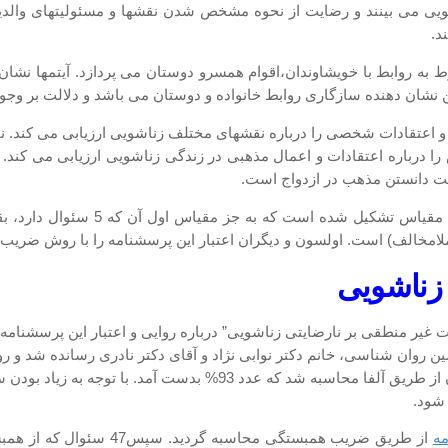
زناشویی می بینند و رضایت از نحوه مشخص شدن نقشها و مسئولیتهای وال
د.
 به روابط با خویشاوندان،اقوام همسرو دوستان می پردازد. آیتمها نشا
شان دهنده سازگاری روابط خانواده و دوستان می باشد و دلالت بر وجود 
اعتقادات شخصی را درباره نقشهای مختلف زناشویی ارزیابی می کند. نمر
رباره اعتقادات و اعمال مذهبی در زندگی زناشویی ارزیابی می کند. 
میت دانستن مذهب در ازدواج است.
است. اولسون و دیگران اعتبار این پرسشنامه را با روش ضریب آلفا،92/0 گزارش کرده
 زناشویی
غیر منطقی بر نارضایتی زناشویی” درباره روایی و اعتبار این پرسشنامه 
 روان شناسی، خانم دکتر نوابی نژاد و آقای دکتر نادری رسانده شد و ر
 شود.
ه
از طریق ضریب همبستگی محاسب