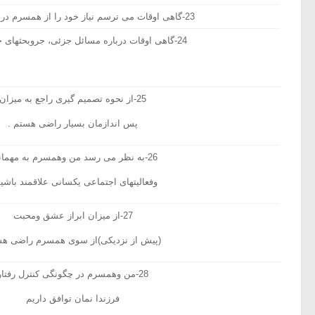
23-گاهی اوقات می ترسم نیاز خود را از همسرم درخواست کنم.
24-گاهی اوقات درباره مسائل جزئی، جروبحثهای جدی داریم.
25-از نحوه تصمیم گیری راجع به میزان
پس اندازمان بسیار راضی هستم .
26-به نظر می رسد من وهمسرم به مهمانیها
وفعالیتهای اجتماعی یکسانی علاقمند باشیم
27-از میزان ابراز عشق ومحبت
(پیش از نزدیکی)از سوی همسرم راضی ه
28-من وهمسرم در چگونگی کنترل رفتار
فرزندا نمان توافق داریم