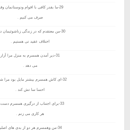
29-ما بقدر کافی با اقوام ودوستانمان وقت
صرف می کنیم .
30-من معتقدم که در زندگی زناشوئیمان دچار
اختلاف عقید تی هستیم .
31-دیر آمدن همسرم به منزل مرا آزار
می دهد .
32-ای کاش همسرم بیشتر مایل بود مرا شریک
احسا سا تش کند .
33-برای اجتناب از درگیری همسرم دست به
هر کاری می زنم .
34-من وهمسرم هر دو از بدی های اصلی