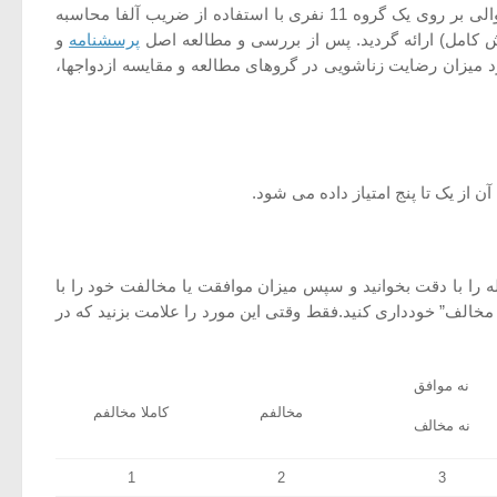
مساوی از مقایسهای مختلف پرسشنامه صورت گرفت و بدین ترتیب در مجموع47 سئوال انتخاب شد که مجددا ضریب اعتبار فرم 47 سئوالی بر روی یک گروه 11 نفری با استفاده از ضریب آلفا محاسبه
پرسشنامه
و
 میزان رضایت زناشویی در گروهای مطالعه و مقایسه ازدواجها،
از یک تا پنج امتیاز داده می شود.
ا با دقت بخوانید و سپس میزان موافقت یا مخالفت خود را با
مخالف” خودداری کنید.فقط وقتی این مورد را علامت بزنید که در
نه موافق
مخالفم
کاملا مخالفم
نه مخالف
1
2
3