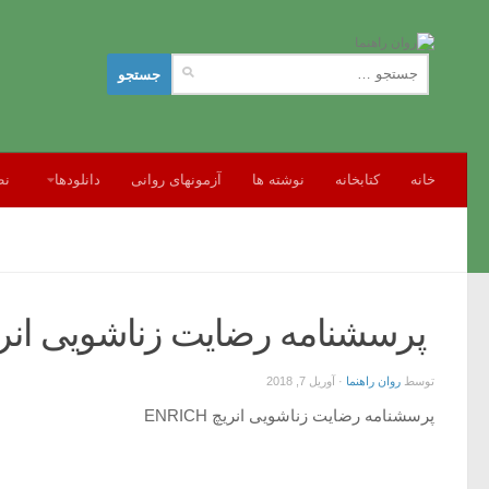
جستجو
برای:
خانه
کتابخانه
نوشته ها
آزمونهای روانی
دانلودها
نظ
پرسشنامه رضایت زناشویی انریچ ENRICH (مقیاس سنجش رضایت زنا
توسط
روان راهنما
·
آوریل 7, 2018
پرسشنامه رضایت زناشویی انریچ ENRICH