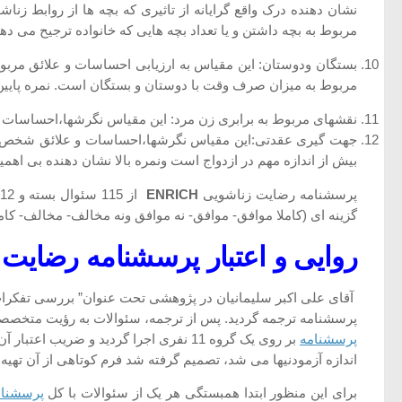
نشان دهنده درک واقع گرایانه از تاثیری که بچه ها از روابط 
مربوط به بچه داشتن و یا تعداد بچه هایی که خانواده ترجیح می دهن
بستگان ودوستان: این مقیاس به ارزیابی احساسات و علائق مربوط
مربوط به میزان صرف وقت با دوستان و بستگان است. نمره پایین ن
نقشهای مربوط به برابری زن مرد: این مقیاس نگرشها،احساسات و 
جهت گیری عقدتی:این مقیاس نگرشها،احساسات و علائق شخص را د
بیش از اندازه مهم در ازدواج است ونمره بالا نشان دهنده بی اه
پرسشنامه رضایت زناشویی
ENRICH
گزینه ای (کاملا موافق- موافق- نه موافق ونه مخالف- مخالف- کاملامخالف) 
روایی و اعتبار پرسشنامه رضایت
آقای علی اکبر سلیمانیان در پژوهشی تحت عنوان” بررسی تفکرات 
پرسشنامه ترجمه گردید. پس از ترجمه، سئوالات به رؤیت متخصصین
پرسشنامه
اندازه آزمودنیها می شد، تصمیم گرفته شد فرم کوتاهی از آن تهیه
برای این منظور ابتدا همبستگی هر یک از سئوالات با کل
پرسشنام