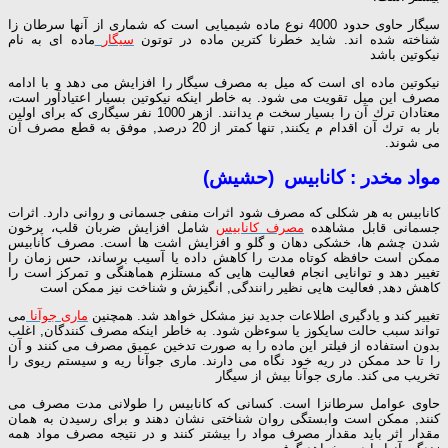
سیگار حاوی حدود 4000 نوع ماده شیمیایی است كه شماری از آنها سرطان زا
شناخته شده اند. شاید خطرنا كترین ماده در توتون
سیگار
ماده ای به نام
نیكوتین باشد
نیكوتین ماده ای است كه میل به مصرف سیگار را افزایش می دهد و با ادامه
مصرف این میل تقویت می شود. به خاطر اینكه نیكوتین بسیار اعتیادآور است،
معتادان ترك آن را بسیار سخت م یدانند. ازهر 1000 نفر سیگاری كه برای اولین
بار به ترك آن اقدام م یكنند, تنها كمتر از 20 درصد, موفق به قطع مصرف آن
می شوند.
مواد مخدر : كانابیس
(حشیش)
كانابیس به هر شكلی كه مصرف شود اثرات منفی جسمانی و روانی دارد. اثرات
جسمانی قابل مشاهده
مصرف كانابیس
شامل افزایش ضربان قلب، پرخون
شدن چشم ها، خشكی دهان و گلو و افزایش اشت ها است. مصرف كانابیس
ممكن است حافظه كوتاه مدت را كاهش داده یا آسیب برساند، حس زمان را
تغییر دهد و توانایی انجام فعالیت هایی كه مستلزم هماهنگی و تمركز است را
كاهش دهد, فعالیت هایی نظیر رانندگی, انگیزش و شناخت نیز ممكن است
تغییر كند و یادگیری اطلاعات جدید نیز مشكل خواهد شد. همچنین
ماری جوآنا
می
تواند سبب حالت سایكوز یا سوءظن شود. به خاطر اینكه مصرف كنندگان, اغلب
بدون استفاده از فیلتر این ماده را به صورت تدخین عمیق مصرف می كنند و آن
را تا حد ممكن در ریه خود نگاه می دارند. ماری جوآنا ریه و سیستم ریوی را
تخریب می كند. ماری جوآنا بیش از سیگار
حاوی عوامل سرطانزا است. كسانی كه كانابیس را طولانی مدت مصرف می
كنند, ممكن است وابستگی روان شناختی نشان دهند و برای رسیدن به همان
مقدار اثر باید مقدار مصرف مواد را بیشتر كنند و در نتیجه مصرف مواد همه