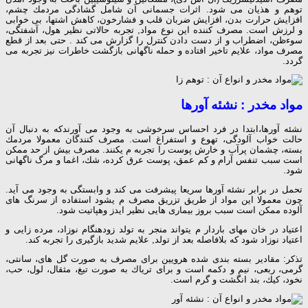
توهم و هذیان می شود. اثرات جسمانی آن شامل گشادگی مردمك چشم،
افزایش حرارت بدن، افزایش ضربان قلب و فشارخون، كاهش اشتها، بی خوابی
و لرزش است. مصرف كننده این نوع مواد, تجربه حالاتی نظیر هول، آشفتگی،
سوءظن، اضطراب و از دست دادن كنترل را گزارش می كند . حتی بعد از قطع
مصرف مواد، علایم تاخیر افتاده و حمله ناگهانی بازگشت خاطرات نیز تجربه می
گردد.
مواد مخدر : نشئه آورها
نشئه آورها،ابتدا در فرد احساس سرخوشی به وجود می آورندكه به دنبال آن
حالت خواب آلودگی، تهوع و استفراغ است. مصرف كنندگان معمولا مردمك
بسته، چشمان پرآب و خارش پوست را تجربه م یكنند. مصرف بیش از حد ممكن
است سبب تنفس آرام و كم عمق، پوست عرق كرده، شك، اغما و مرگ ناگهانی
شود.
تحمل در برابر نشئه آورها سریعا پیشرفت می كند و وابستگی به وجود می آید.
چون معمولا این مواد از طریق تزریق مصرف م یشود استفاده از سرنگ های
آلوده ممكن است سبب بروز بیماری هایی نظیر ایدز وهپاتیت شود.
اعتیاد در خان مهای باردار م یتواند منجر به تولد زودهنگام نوزاد، مرده زایی و
اعتیاد نوزاد شود كه بلافاصله بعد از تولد, علایم شدید بازگیری را تجربه كند.
تذكر: مقادیر بسته بندی شده هرویین برای مصرف به صورت گل های، سانتی،
گرمی، ربعی، نیم و دكمه است و برای تریاك به صورت تیغ، مثقال، لول، حب،
نخود، كیك، بند انگشت و گرم است.