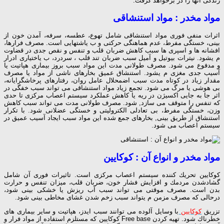
زندگی آنها را در برخواهد گرفت.
مواد مخدر : مواد استنشاقی
اثرات منفی فوری مواد استنشاقی شامل تهوع، عطسه، سرفه، آمدن خون از
بینی، خستگی مفرط، عدم هماهنگی حركتی و ب یاشتهایی است. مصرف فرارها،
افشانه ها و اسپری ها سبب كاهش ضربان قلب و تنفس و نقص جدی در قضاوت
م یشود. نیترات بیوتیل و آمیل سبب ضربان تند قلب ، سردرد، ب یاختیاری ادرار
و مدفوع می شود. مصرف طولانی مدت این مواد سبب بروز بیماری هپاتیت یا
آسیب جدی مغزی م یشود. استنشاق عمیق بخارهای ناشی از مواد یا مصرف
مقدار زیاد در كوتاه مدت سبب اضمحلال عامل روان، رفتارهای پرخاشگرایانه،
بی هوشی یا مرگ می شود. تجمع زیاد مواد استنشاقی می تواند سبب خفگی در
اثر جا به جایی اكسیژن در ریه یا كاهش عملكرد سیستم اعصاب مركزی تا حدی
كه تنفس را متوقف می سازد, شود. مصرف طولانی مدت می تواند سبب كاهش
وزن، خستگی مفرط، بی تعادلی الكترولیتی و خستگی عضلانی شود. با تكرار
استنشاق از طریق بینی, بخارهای جمع شده این مواد سبب ایجاد آسیب عمیق در
سیستم اعصاب می شود.
مواد مخدر و انواع آن : كوكایین
كوكایین تحریك كننده سیستم اعصاب مركزی است. تاثیرات فوری آن شامل
گشادشدن مردمك و افزایش فشار خون، ضربان قلب، میزان تنفس و حرارت
بدن است. مصرف موقتی می تواند سبب آب ریزش یا خشكی بینی شود،
درحالی كه مصرف مزمن م یتواند سبب زخم شدن غشای مخاطی بینی شود.
تزریق
كوكایین
با وسایل آلوده می توانند سبب ایدز، هپاتیت و سایر بیماری های
خطرناك شود. تهیه كردن Free base كوكایین كه مستلزم استفاده از مواد فرار و