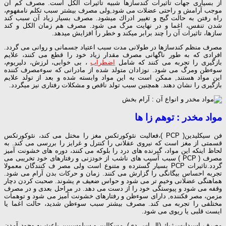
از بسیاری جهات تاثیرات كندسازها شبیه تاثیرات الكل است. مصرف كم آن
موجب آرامش و راحتی عضلات می شود,ولی مصرف بیشتر سبب تكلم نامفهوم،
راه رفتن به حالت گیج و تغییر ادراك میشود. مصرف بسیار زیاد آن سبب كند
شدن تنفس، اغما و در نهایت مرگ می شود. مصرف هم زمان الكل و كند
سازها، تاثیرات آن را چند برابر میكند و خطر را افزایش میدهد.
مصرف منظم كندسازها در طولانی مدت سبب اعتیاد جسمانی و روانی می گردد.
افرادی كه به طور ناگهانی مصرف مقدار زیاد خود را قطع می كنند، علایم
بازگیری را تجربه می كنند كه شامل
اضطراب
، بی خوابی، لرزش، دلیریوم،
سوءظن ومرگ می شود. نوزادان متولد شده از مادرانی كه سوءمصرف كننده
این مواد هستند, ممكن است به این مواد وابسته شده و بعد از تولد علایم
بازگیری را نشان دهند. همچنین سبب تولد ناقص و مشكلات رفتاری نیز میگردد.
مواد مخدر : توهم زا ها
فن سیكلیدین( PCP )،فعالیت نئوكورتكس مغز را مختل می كند، نئوكورتكس
قسمتی از مغز است كه نیروی عقلانی را كنترل و غرایز را بررسی می كند. به
لحاظ اینكه این مواد، گیرنده های درد را بلوكه می كنند، دوره های خشونت آمیز
مصرف ( PCP ) سبب آسیب های ناشب از خودزنی و رفتارهای خود تخریبی می
گردد.تاثیرات PCP بسیار گسترده و متنوع است ولی مصر ف كنندگان معمولا
تجربه احساس بیگانگی را گزارش می كنند. زمان و حركات بدن آرام می شود.
هماهنگی عضلانی وخیم تر می شود و حواس ضعیف م یشوند. صحبت كردن دچار
وقفه می شود و پیوستگی خود را از دست می دهد. در مراحل بعدی و در مصرف
مزمن، مصر فكننده, دارای سوءظن و رفتارهای خشونت آمیز می شود و توهمات
مختلفی را تجربه می كند. مصرف بیشتر سبب سوءظن شدید، حالت اغما یا
ایست قلبی یا ریوی می شود.
مصرف اسیدلیسرژیك (ال اس دی)، مسكالین و سیلوسیبین باعث به وجود آمدن