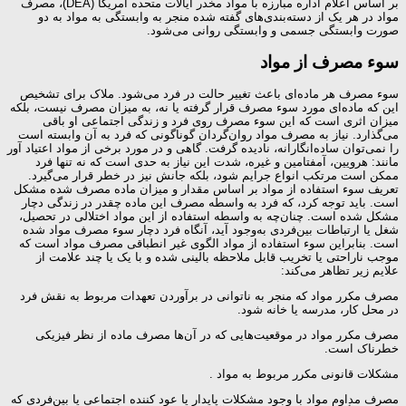
بر اساس اعلام اداره مبارزه با مواد مخدر ایالات متحده آمریکا (DEA)، مصرف
مواد در هر یک از دسته‌بندی‌های گفته شده منجر به وابستگی به مواد به دو
صورت وابستگی جسمی و وابستگی روانی می‌شود.
سوء مصرف از مواد
سوء‌ مصرف هر ماده‌ای باعث تغییر حالت در فرد می‌شود. ملاک برای تشخیص
این که ماده‌ای مورد سوء‌ مصرف قرار گرفته یا نه، به میزان مصرف نیست، بلکه
میزان اثری است که این سوء مصرف روی فرد و زندگی اجتماعی او باقی
می‌گذارد. نیاز به مصرف مواد روان‌گردان گوناگونی که فرد به آن وابسته است
را نمی‌توان ساده‌انگارانه، نادیده گرفت. گاهی و در مورد برخی از مواد اعتیاد آور
مانند: هرویین، آمفتامین و غیره، شدت این نیاز به حدی است که نه تنها فرد
ممکن است مرتکب انواع جرایم شود، بلکه جانش نیز در خطر قرار می‌گیرد.
تعریف سوء استفاده از مواد بر اساس مقدار و میزان ماده مصرف شده مشکل
است. باید توجه کرد، که فرد به واسطه مصرف این ماده چقدر در زندگی دچار
مشکل شده است. چنان‌چه به واسطه استفاده از این مواد اختلالی در تحصیل،
شغل یا ارتباطات بین‌فردی به‌وجود آید، آنگاه فرد دچار سوء مصرف مواد شده
است. بنابراین سوء استفاده از مواد الگوی غیر انطباقی مصرف مواد است که
موجب ناراحتی یا تخریب قابل ملاحظه بالینی شده و با یک یا چند علامت از
علایم زیر تظاهر می‌کند:
مصرف مکرر مواد که منجر به ناتوانی در برآوردن تعهدات مربوط به نقش فرد
در محل کار، مدرسه یا خانه شود.
مصرف مکرر مواد در موقعیت‌هایی که در آن‌ها مصرف ماده از نظر فیزیکی
خطرناک است.
مشکلات قانونی مکرر مربوط به مواد .
مصرف مداوم مواد با وجود مشکلات پایدار یا عود کننده اجتماعی یا بین‌فردی که