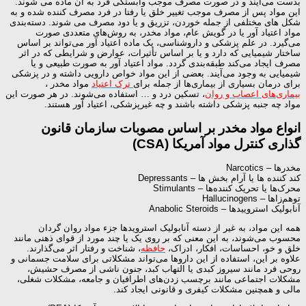
بدست می‌آیند و در صورت مصرف موجب وابستگی فرد به آن ماده می شوند.
این مواد پس از مصرف موجب تغییر خلق یا رفتا در فرد مصرف کننده شده و به
شکل های مختلفی از جمله خوردن، تزریق و یا دود مصرف می شوند. دسته‌بندی
مواد اعتیاد آور یا در گویش عام، مواد مخدر، به روش‌های متعددی صورت
می‌گیرد. در علم پزشکی و داروشناسی، یک ماده اعتیاد آور می‌تواند بر اساس
ساختار شیمیایی که دارد و یا بر اساس تأثیرات، عوارض و شرایطی که در اثر
مصرف ایجاد می‌کند طبقه‌بندی گردد. مواد اعتیاد آور به صورت طبیعی و یا
شیمیایی به وجود می‌آیند. بعضی از این مواد خواص دارویی داشته و در پزشکی
برای درمان بسیاری از بیماری‌ها از جمله برای
ترک اعتیاد
مواد مخدر ،
بیماری‌های اعصاب و روان
، تسکین درد و … استفاده می‌شوند. در هر صورت این
مواد چه جنبه پزشکی داشته باشند و چه غیرپزشکی، اعتیاد آور هستند.
انواع مواد مخدر بر اساس مصوبات سازمان قانون
گذاری کنترل مواد آمریکا (CSA)
مخدرها – Narcotics
کند کننده ها یا آرام بخش ها – ‌Depressants
محرک‌ها یا تحریک کننده‌ها – Stimulants
توهم‌زاها – Hallucinogens
آنابولیک استروییدها – Anabolic Steroids
همه این مواد، به غیر از دسته آنابولیک استرویدها جزء مواد روان گردان
محسوب می‌شوند، به این معنی که بر روی یک یا چند مورد از قوای ذهنی مانند
خلق و خو، احساسات، افکار، ادراک،
حافظه
، شناخت و رفتار اثر می‌گذارند.
علاوه بر این، استفاده از این داروها می‌تواند مشکلاتی برای سلامت جسمانی و
روحی فرد مانند سیروز کبدی یا التهاب کبد، جنون ناشی از مصرف حشیش،
مشکلات اجتماعی مانند برچسب زدن‌های اطرافیان و جامعه، مشکلات شغلی،
مالی و همچنین مشکلات کیفری و قانونی ایجاد کند.