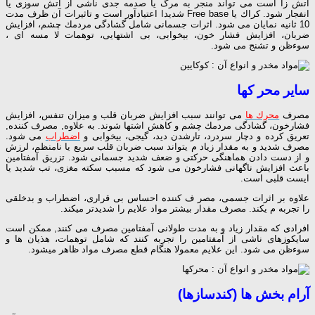
آتش زا است می تواند منجر به مرگ یا صدمه جدی ناشی از آتش سوزی یا
انفجار شود. كراك یا Free base شدیدا اعتیادآور است و تاثیرات آن ظرف مدت
10 ثانیه نمایان می شود. اثرات جسمانی شامل گشادگی مردمك چشم، افزایش
ضربان، افزایش فشار خون، بیخوابی، بی اشتهایی، توهمات لا مسه ای ،
سوءظن و تشنج می شود.
سایر محر كها
مصرف
محرك ها
می توانند سبب افزایش ضربان قلب و میزان تنفس، افزایش
فشارخون، گشادگی مردمك چشم و كاهش اشتها شوند. به علاوه, مصرف كننده,
تعریق كرده و دچار سردرد، تارشدن دید، گیجی، بیخوابی و
اضطراب
می شود.
مصرف شدید و به مقدار زیاد م یتواند سبب ضربان قلب سریع یا نامنظم، لرزش
و از دست دادن هماهنگی حركتی و ضعف شدید جسمانی شود. تزریق آمفتامین
باعث افزایش ناگهانی فشارخون می شود كه مسبب سكته مغزی، تب شدید یا
ایست قلبی است.
علاوه بر اثرات جسمی، مصر ف كننده احساس بی قراری، اضطراب و بدخلقی
را تجربه م یكند. مصرف مقدار بیشتر مواد علایم را شدیدتر میكند.
افرادی كه مقدار زیاد و به مدت طولانی آمفتامین مصرف می كنند, ممكن است
سایكوزهای ناشی از آمفتامین را تجربه كنند كه شامل توهمات، هذیان ها و
سوءظن می شود. این علایم معمولا هنگام قطع مصرف مواد ظاهر میشود.
آرام بخش ها (كندسازها)