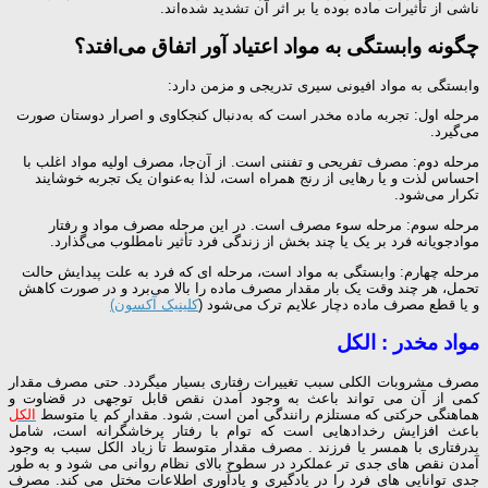
ناشی از تأثیرات ماده بوده یا بر اثر آن تشدید شده‌اند.
چگونه وابستگی به مواد اعتیاد آور اتفاق می‌افتد؟
وابستگی به مواد افیونی سیری تدریجی و مزمن دارد:
مرحله اول: تجربه ماده مخدر است که به‌دنبال کنجکاوی و اصرار دوستان صورت
می‌گیرد.
مرحله دوم: مصرف تفریحی و تفننی است. از آن‌جا، مصرف اولیه مواد اغلب با
احساس لذت و یا رهایی از رنج همراه است، لذا به‌عنوان یک تجربه خوشایند
تکرار می‌شود.
مرحله سوم: مرحله سوء مصرف است. در این مرحله مصرف مواد و رفتار
موادجویانه فرد بر یک یا چند بخش از زندگی فرد تأثیر نامطلوب می‌گذارد.
مرحله چهارم: وابستگی به مواد است، مرحله ای که فرد به علت پیدایش حالت
تحمل، هر چند وقت یک بار مقدار مصرف ماده را بالا می‌برد و در صورت کاهش
و یا قطع مصرف ماده دچار علایم ترک می‌شود (
کلینیک آکسون)
مواد مخدر : الكل
مصرف مشروبات الكلی سبب تغییرات رفتاری بسیار میگردد. حتی مصرف مقدار
كمی از آن می تواند باعث به وجود آمدن نقص قابل توجهی در قضاوت و
هماهنگی حركتی كه مستلزم رانندگی امن است, شود. مقدار كم یا متوسط
الكل
باعث افزایش رخدادهایی است كه توام با رفتار پرخاشگرانه است، شامل
بدرفتاری با همسر یا فرزند . مصرف مقدار متوسط تا زیاد الكل سبب به وجود
آمدن نقص های جدی تر عملكرد در سطوح بالای نظام روانی می شود و به طور
جدی توانایی های فرد را در یادگیری و یادآوری اطلاعات مختل می كند. مصرف