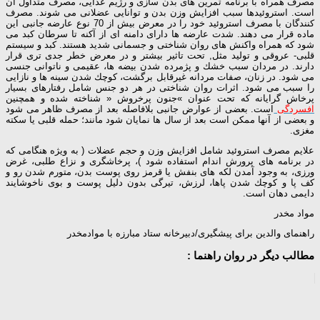
مصرف همراه با برنامه تمرین های بدن سازی و رژیم غذایی، مصرف متداول آن
است. استروئیدها سبب افزایش وزن بدن و توانایی عضلانی می شوند. مصرف
كنندگان با مصرف استروئید خود را در معرض بیش از 70 نوع عارضه جانبی این
ماده قرار می دهند. شدت عارضه ها دارای دامنه ای از آكنه تا سرطان كبد می
شود كه همراه واكنش های روان شناختی و جسمانی شدید هستند. كبد و سیستم
قلبی- عروقی و تولید مثل, تحت تاثیر بیشتر و در معرض خطر جدی تری قرار
دارند. در مردان سبب خشك و پژمرده شدن بیضه ها، عقیمی و ناتوانی جنسی
می شود. در زنان، صفات مردانه غیرقابل برگشت، كوچك شدن سینه ها و نازایی
را سبب می شود. اثرات روان شناختی در هر دو جنس شامل رفتارهای بسیار
پرخاش گرایانه كه تحت عنوان »جنون پرخروش « شناخته شده و همچنین
افسردگی
است. بعضی از عوارض جانبی بلافاصله بعد از مصرف ظاهر می شود
و بعضی از آنها ممكن است بعد از سال ها نمایان شود مانند؛ حمله قلبی یا سكته
مغزی.
علایم مصرف استروئید شامل افزایش وزن و حجم عضلات ( به ویژه هنگامی كه
در برنامه های پرورش اندام استفاده شود )، پرخاشگری و نزاع طلبی، غرض
ورزی، به وجود آمدن لكه های بنفش یا قرمز روی پوست بدن، متورم شدن رو و
كف پا و كوچك شدن پاها، لرزش، تیرگی بدون دلیل پوست و بوی ناخوشایند
دایمی دهان است.
مواد مخدر
راهنمای والدین برای پیشگیری/دبیرخانه ستاد مبارزه با موادمخدر
مطالب دیگر در روان راهنما :