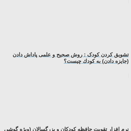
تشويق کردن کودک : روش صحیح و علمی پاداش دادن
(جایزه دادن) به كودك چیست؟
نرم افزار تقویت حافظه کودکان و بزرگسالان (ویژه گوشی