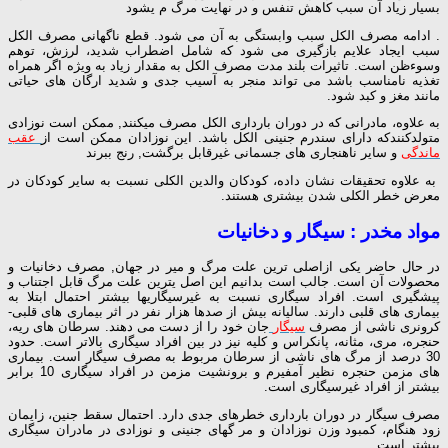
بسیار زیاد آن سبب كاهش تنفس و در نهایت مرگ م یشود
. ادامه مصرف الكل سبب وابستگی به آن می شود. قطع ناگهانی مصرف الكل
سبب ایجاد علایم بازگیری می شود كه شامل اضطراب شدید، لرزش، توهم
وسوءظن است. تاثیرات بلند مدت مصرف الكل به مقدار زیاد به ویژه اگر همراه
تغذیه نامناسب باشد می تواند منجر به آسیب جدی و شدید ارگان های حیاتی
مانند مغز و كبد شود.
به علاوه، مادرانی كه در دوران بارداری الكل مصرف میكنند, ممكن است نوزادی
متولدكنندكه دارای سندرم جنینی الكل باشد. این نوزادان ممكن است از
عقب
ماندگی
و سایر ناهنجاری های جسمانی غیرقابل برگشت, رنج ببرند
به علاوه تحقیقات نشان داده، كودكان والدین الكلی نسبت به سایر كودكان در
معرض خطر الكلی شدن بیشتری هستند.
مواد مخدر : سیگار
و
دخانیات
در حال حاضر یكی ازاصلی ترین علت مرگ و میر در جهان, مصرف دخانیات و
محصولات آن است. جالب است بدانیم این اصل یترین علت مرگ قابل اجتناب و
پیشگیری است. افراد سیگاری نسبت به غیرسیگاریها بیشتر احتمال ابتلا به
بیماری های قلبی دارند. سالیانه بیش از صدها هزار نفر در اثر بیماری های قلبی-
كرونری ناشی از مصرف
سیگار
جان خود را از دست می دهند. سرطان های ریه،
حنجره، مری، مثانه، پانكراس و كلیه نیز در بین افراد سیگاری بالاتر است. حدود
30 درصد از مرگ های ناشی از سرطان مربوط به مصرف سیگار است. بیماری
های مزمن حنجره نظیر آمفیرم و برونشیت مزمن در افراد سیگاری 10 برابر
بیشتر از افراد غیرسیگاری است.
مصرف سیگار در دوران بارداری خطرهای جدی دارد. احتمال سقط جنین، زایمان
زود هنگام، كمبود وزن نوزادان و مر گهای جنینی و نوزادی در مادران سیگاری
بیشتر است.