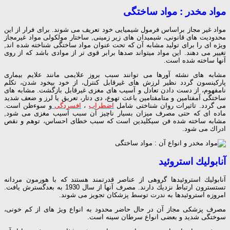
مواد مخدر : مواد ساختگی
مواد غیر مجاز براساس فرمول شیمیایی خود تعریف می شوند. برای فرار از این
محدودیت های قانونی، شیمیدان های زیر زمینی, ساختار مولكولی مواد غیرمجاز
ویژه ای را برای تولید مشابه آن كه تحت عنوان مواد ساختگی شناخته شده اند,
تغییر می دهند. این مواد میتواند صدها برابر قوی تر از موادی باشد كه از روی
آنها ساخته شده است.
مشابه های نشئه آورها می توانند سبب بروز علایمی مانند علایم بیماری
پاركینسون گردد نظیر لرزش های غیرقابل كنترل، از خود بیخود شدن، تكلم
نامفهوم، از دست دادن تعادل و آسیب های مغزی غیرقابل بازگشت. مشابه های
ساختگی آمفتامین و متامفتامین باعث تهوع، دی دتار، تعریق یا لرز و ضعف شدید
می گردد. تاثیرات روان شناختی شامل
اضطراب
،
افسردگی
و سوءظن است.
ماده ای كه حتی مصرف میزان بسیار ناچیز آن سبب آسیب مغزی می شود,
مشابه ساخته شده فن سیكلیدین است كه سبب خطای احساس، توهم و نقص
ادراك می شود.
آنابولیك استروئید
آنابولیك استروئیدها گروهی از عناصر قدرتمند هستند كه با هورمون مردانه
تستسترون ارتباط نزدیك دارند. مصرف آنها از سال 1930 به بعدگسترش یافت.
امروزه استروئیدها به ندرت توسط پزشكان تجویز می شوند.
مصرف پزشكی مجاز آن در حال حاضر محدود به انواع ویژ های از كم خونی،
سوختگی شدید و بعضی انواع سرطان سینه است.