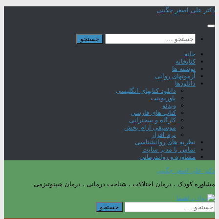
Skip
دکتر علی اصغر چگینی
to
content
جستجو
برای:
خانه
کتابخانه
نوشته ها
آزمونهای روانی
دانلودها
دانلود کتابهای انگلیسی
پاورپوینت
ویدئو
کتاب های فارسی
کارگاه و سخنرانی
موسیقی آرام بخش
نرم افزار
نظریه های روانشناسی
تماس با مدیر سایت
مشاوره و رواندرمانی
دکتر علی اصغر چگینی
مشاوره کودک ، درمان اختلالات ، شناخت درمانی ، درمان هیپنوتیزمی
جستجو
برای: