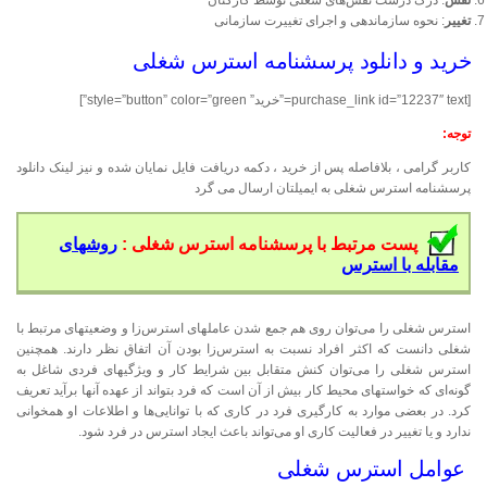
تغییر
: نحوه سازماندهی و اجرای تغییرت سازمانی
خرید و دانلود پرسشنامه استرس شغلی
[purchase_link id=”12237″ text=”خرید” style=”button” color=”green”]
توجه:
کاربر گرامی ، بلافاصله پس از خرید ، دکمه دریافت فایل نمایان شده و نیز لینک دانلود
پرسشنامه استرس شغلی به ایمیلتان ارسال می گرد
پست مرتبط با پرسشنامه استرس شغلی :
روشهای
مقابله با استرس
استرس شغلی را می‌توان روی هم جمع شدن عاملهای استرس‌زا و وضعیتهای مرتبط با
شغلی دانست که اکثر افراد نسبت به استرس‌زا بودن آن اتفاق نظر دارند. همچنین
استرس شغلی را می‌توان کنش متقابل بین شرایط کار و ویژگیهای فردی شاغل به
گونه‌ای که خواستهای محیط کار بیش از آن است که فرد بتواند از عهده آنها برآید تعریف
کرد. در بعضی موارد به کارگیری فرد در کاری که با توانایی‌ها و اطلاعات او همخوانی
ندارد و یا تغییر در فعالیت کاری او می‌تواند باعث ایجاد استرس در فرد شود.
عوامل استرس شغلی