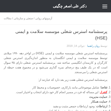
دکتر علی اصغر چگینی
Skip to content
آزمونهای روانی
/
صنعتی و سازمانی
/
مقالات
پرسشنامه استرس شغلی موسسه سلامت و ایمنی
(HSE)
توسط
روان راهنما
·
جولای 14, 2018
پرسشنامه استرس شغلی موسسه سلامت و ایمنی (HSE) در اواخر دهه ۱۹۹۰ میلادی
توسط موسسه سلامت و ایمنی انگلستان به منظور اندازه‌گیری استرس شغلی
کارگران و کارمندان انگلیسی ساخته شد. پرسشنامه استرس شغلی دارای ۳۵ سوال
است که در یک طیف پنج درجه‌ای نمره گذاری می‌شود و در مجموع هفت حیطه از
استرس شغلی را می‌سنجد.
پرسشنامه استرس شغلی هفت زیر بعد دارد که عبارتند از:
تقاضا
: شامل موضوعاتی مانند بارکاری، خصوصیات و محیط کار
کنترل
: این مساله که فرد در مسیر انجام کار خود دارای انتخاب و اختیار است.
حمایت مدیریت
حمایت همکار
ارتباطات
: وجود ارتباطات جمعی مثبت و مفید
نقش
: درک درست نقش‌های شغلی توسط کارکنان