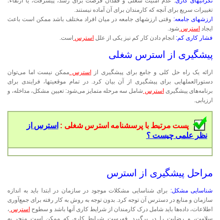
نگرانیهای کاری
: عدم امنیت شغلی و فقدان فرصت برای رشد، پیشرفت، یا ارتقاء؛
تغییرات سریع برای آنچه که کارمندان برای آن آماده نیستند.
ارزشهای جامعه:
وقتی ارزشهای جامعه در میان افراد مختلف باشد ممکن است باعث
ایجاد
استرس
شود.
فشار کاری کم:
انجام دادن کار کم نیز یکی از علل
استرس
است.
پیشگیری از استرس شغلی
ارائه یک راه حل کلی و جامع برای پیشگیری از
استرس
ممکن نیست اما می‌توان
دستورالعملهایی برای پیشگیری از آن بیان کرد. در تمام موقعیتها، فرایندی برای
برنامه‌های پیشگیری
استرس
شامل سه مرحله متمایز می‌شود: تعیین مشکل، مداخله، و
ارزیابی.
پست مرتبط با پرسشنامه استرس شغلی :
استرس از
نظر علمی چیست ؟
مراحل پیشگیری از استرس
شناسایی مشکل:
برای شناسایی مشکلات موجود در سازمان در ابتدا باید به اندازه
سازمان و منابع در دسترس آن توجه کرد. بدون توجه به روش به کار رفته برای جمع‌آوری
اطلاعات، داده‌ها باید شامل درک کارمندان از شرایط کاری آنها باشد و سطوح
استرس
،
سلامت، و رضایت را در برگیرد. فهرست شرایط کاری که ممکن است منجر به