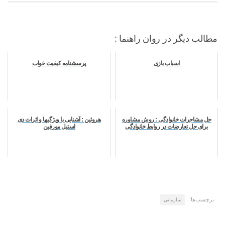
مطالب دیگر در روان راهنما :
اسباب بازی
پرسشنامه کیفیت خواب
حل مشاجرات خانوادگی : روش مشاوره
هروئین : آشنایی با ویژگیها و اثرات دی
برای حل تعارضات در روابط خانوادگی
استیل مورفین
برچسب‌ها:
سازمانی