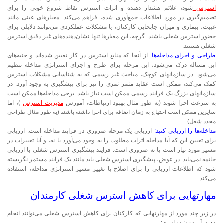
استرس
شود، علائم هشدار دهنده و اثرات استرس نقاط شروع خوبی را برای
تصمیم‌گیری در مورد اطلاعات جمع‌آوری شده، فراهم می‌کند. معیارهای عینی مانند
غیبت، بیماری و میزان جابجایی کارکنان، یا مشکلات عملکردی می‌توانند دلایلی برای
حضور استرس شغلی باشند. گرچه، این معیارها تنها نشان‌دهنده‌های غیر دقیق استرس
شغلی هستند.
طراحی و اجرای مداخله‌ها
: از آنجا که منابع استرس در کار تعیین شده‌اند و جنبه‌های
این مساله درک می‌شود، این مرحله برای طرح و اجرای استراتژی مداخله تنظیم
می‌شود. در سازمانهای کوچک، مباحث غیر رسمی که به شناسایی مشکلات استرس
کمک می‌کند، ممکن است عقاید مثمر ثمری را نیز برای پیشگیری به وجود آورد. در
سازمانهای بزرگ یک فرایند رسمی ممکن است نیاز باشد. برخی مداخله‌ها ممکن است
به سرعت اجرا شوند (به طور مثال بهبود ارتباطات، آموزش
مدیریت استرس
)، اما
سایرین ممکن است احتیاج به زمان اضافه برای اجرا داشته باشند (به طور مثال طراحی
مجدد شغل).
مداخله‌ها را ارزیابی کنید:
ارزیابی یک مرحله ضروری در فرایند مداخله است. ارزیابی
برای تعیین این که آیا مداخله اثرات مطلوب را به وجود می‌آورد یا نه، و آیا تغییرات در
مسیر مورد نیاز است یا نه ضروری است. فرایند پیشگیری استرس شغلی با ارزیابی
خاتمه نمی‌یابد. در عوض، پیشگیری استرس شغلی باید مانند یک فرایند مستمر نگریسته
شود که اطلاعات ارزیابی را برای اصلاح یا تغییر مسیر استراتژی مداخله، استفاده
می‌کند.
مهارتهایی برای کاهش استرس شغلی کارمندان
در زیر چند مورد از مهارتهایی که کارکنان برای کاهش استرس شغلی می‌توانند انجام
دهند، آورده شده است: