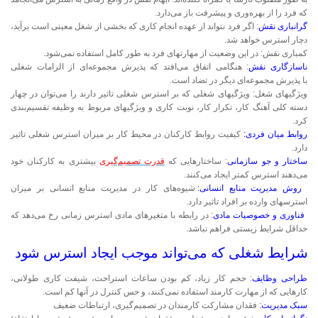
که فرد را از بهره‌وری و پیشرفت باز می‌دارد.
گرانباری نقش
: اگر فرد نتواند از عهده انجام کاری که بخشی از شغل معینی است برآید،
دچار استرس خواهد شد.
کمباری نقش: در این وضعیت از مهارتهای فرد به طور کامل استفاده نمی‌شود.
ناسازگاری نقش
: هنگامی اتفاق می‌افتد که پذیرش مجموعه‌ای از الزامات شغلی
با پذیرش مجموعه‌ای دیگر در تضاد است.
ویژگیهای شغل: ویژگیهای شغلی که بر استرس شغلی تاثیر دارند را می‌توان در چهار
دسته کلی آهنگ کار، تکرار کار، نوبت کاری و ویژگیهای مربوط به وظیفه تقسیم‌بندی
کرد.
روابط میان فردی:
کیفیت روابط کارکنان در محیط کار بر میزان استرس شغلی تاثیر
دارد.
ساختار و جو سازمانی
: ساختارهایی که
قدرت تصمیم‌گیری
بیشتری به کارکنان خود
می‌دهند استرس کمتر ایجاد می‌کنند.
روش مدیریت منابع انسانی:
شیوه‌های کار در مدیریت منابع انسانی بر میزان
استرسهای وارده بر افراد تاثیر دارد.
فناوری و خصوصیات مادی
: در رابطه با متغیرهای مادی استرس زمانی رخ می‌دهد که
حداقل شرایط زیستی فراهم نباشد.
شرایط شغلی که می‌تواند موجب ایجاد استرس شود
طراحی وظایف
: حجم کار زیاد، کم بودن ساعات استراحت، شیفت کاری طولانی،
کارهایی که از مهارت کارمند استفاده نمی‌کنند، و حس کنترل در آنها کم است.
سبک مدیریت
: فقدان مشارکت کارمندان در تصمیم‌گیری، ارتباطات ضعیف