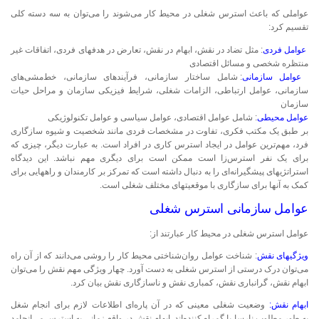
عواملی که باعث استرس شغلی در محیط کار می‌شوند را می‌توان به سه دسته کلی
تقسیم کرد:
عوامل فردی
: مثل تضاد در نقش، ابهام در نقش، تعارض در هدفهای فردی، اتفاقات غیر
منتظره شخصی و مسائل اقتصادی
عوامل سازمانی
: شامل ساختار سازمانی، فرآیندهای سازمانی، خط‌مشی‌های
سازمانی، عوامل ارتباطی، الزامات شغلی، شرایط فیزیکی سازمان و مراحل حیات
سازمان
عوامل محیطی
: شامل عوامل اقتصادی، عوامل سیاسی و عوامل تکنولوژیکی
بر طبق یک مکتب فکری، تفاوت در مشخصات فردی مانند شخصیت و شیوه سازگاری
فرد، مهم‌ترین عوامل در ایجاد استرس کاری در افراد است. به عبارت دیگر، چیزی که
برای یک نفر استرس‌زا است ممکن است برای دیگری مهم نباشد. این دیدگاه
استراتژیهای پیشگیرانه‌ای را به دنبال داشته است که تمرکز بر کارمندان و راههایی برای
کمک به آنها برای سازگاری با موقعیتهای مختلف شغلی است.
عوامل سازمانی استرس شغلی
عوامل استرس شغلی در محیط کار عبارتند از:
ویژگیهای نقش
: شناخت عوامل روان‌شناختی محیط کار را روشی می‌دانند که از آن راه
می‌توان درک درستی از استرس شغلی به دست آورد. چهار ویژگی مهم نقش را می‌توان
ابهام نقش، گرانباری نقش، کمباری نقش و ناسازگاری نقش بیان کرد.
ابهام نقش:
وضعیت شغلی معینی که در آن پاره‌ای اطلاعات لازم برای انجام شغل
به طور مطلوب نارسا یا گمراه کننده‌اند. ابهام نقش در واقع زمانی به استرس می‌انجامد