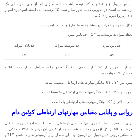
اساس جدول زیر قضاوت کنید.توجه داشته باشید میزان امتیاز های زیر برای یک
پرسشنامه است در صورتی که به طور مثال شما 10 پرسشنامه داشته باشید باید امتیاز
های زیر را ضربدر 10 کنید
مثال: حد پایین نمرات پرسشنامه به طریق زیر بدست آمده است
تعداد سوالات پرسشنامه * 1 = حد پایین نمره
حد پایین نمره
حد متوسط نمرات
حد بالای نمرات
170
102
34
امتیازات خود را از 34 عبارت فوق با یکدیگر جمع نمایید. حداقل امتیاز ممکن 34 و
حداکثر 170خواهد بود.
نمره بین 34 تا 68 بیانگر مهارت های ارتباطی ضعیف است.
نمره بین 68 تا 102 بیانگر مهارت های ارتباطی متوسط است.
نمره بالاتر از 102 بیانگر مهارت های ارتباطی بالا است.
روایی و پایایی مقیاس مهارتهای ارتباطی کوئین دام
برای سنجش اعتبار آزمون مهارت های ارتباطی، ابتدا با استفاده از روش آلفای
کرونباخ، اعتبار کل آزمون محاسبه شد که مقدار عددی آن برابر با 69/0 و حاکی از
همسانی درونی قابل قبول این آزمون بود . این مقدار برای آزمودنی های دانشجو 71/0 و