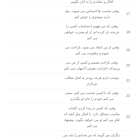
افکار و عقایدم را به آنان بگویم.
وقتی صحبت ها احساس می شوند، میل
17
دارم موضوع را عوض کنم.
وقتی که می فهمم احساسات کسی را
18
جریحه دار کرده ام، از او معذرت خواهی
می کنم.
وقتی از من انتقاد می شود، ناراحت می
19
شوم و مقاومت می کنم.
وقتی ناراحت هستم و کسی از من می
20
پرسدکه «ناراحت هستی؟»پنهان نمی کنم.
دوست دارم هرچه زودتر به اصل مطلب
21
بپردازم.
وقتی که با کسی صحبت می کنم، سعی
22
می کنم خودم را جای او بگذارم.
وقتی که کسی در پیدا کردن کلمات
مناسب مشکل دارد، با کمال میل آنچه که
23
فکر می کنم او می خواهد بگوید، پیشنهاد
می کنم.
دیگران می گویند که من صدایم را بلند می