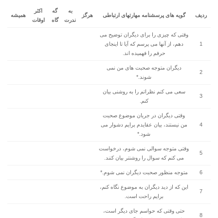
به
گه
اکثر
ردیف
گویه های پرسشنامه مهارتهای ارتباطی
هرگز
همیشه
ندرت
گاه
اوقات
وقتی که چیزی را برای دیگران توضیح می
1
دهم، از آنها می پرسم که آیا تا اینجای
حرفم را فهمیده اند.
دیگران متوجه صحبت های من نمی
2
شوند.*
سعی می کنم نظراتم را به روشنی بیان
3
کنم.
وقتی دیگران در جریان موضوع صحبت
4
من نیستند، بیان عقایدم برایم دشوار می
شود.*
وقتی متوجه سوالی نمی شوم، درخواست
5
می کنم که سوال را روشنتر بیان کنند.
6
متوجه منظور صحبت دیگران نمی شوم.*
این که از دید دیگران به موضوع نگاه کنم،
7
برایم راحت است.
حتی وقتی که حواسم جای دیگر است،
8