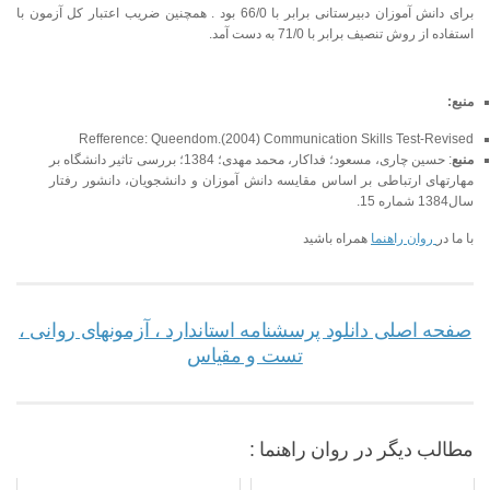
برای دانش آموزان دبیرستانی برابر با 66/0 بود . همچنین ضریب اعتبار کل آزمون با
استفاده از روش تنصیف برابر با 71/0 به دست آمد.
منبع:
Refference: Queendom.(2004) Communication Skills Test-Revised
منبع
: حسین چاری، مسعود؛ فداکار، محمد مهدی؛ 1384؛ بررسی تاثیر دانشگاه بر
مهارتهای ارتباطی بر اساس مقایسه دانش آموزان و دانشجویان، دانشور رفتار
سال1384 شماره 15.
با ما در
روان راهنما
همراه باشید
صفحه اصلی دانلود پرسشنامه استاندارد ، آزمونهای روانی ،
تست و مقیاس
مطالب دیگر در روان راهنما :