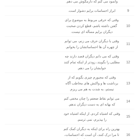
وانمود می کنم که دارمگوش می دهم.
9
ابراز احساسات برایم دشوار است.
وقتی که حرفی مربوط به موضوع برای
10
گفتن داشته باشم، قطع کردن صحبت
دیگران برایم مسأله ای نیست.
وقتی با دیگران حرف می زنم، می توانم
11
از چهره آن ها احساساتشان را بخوانم.
وقتی که می دانم دیگران قصد دارند چه
12
مطلبی را بگویند، زودتر از اینکه تمام کنند
جوابشان را می دهم.
وقتی که مجبورم چیزی بگویم که از
13
برداشت ها و واکنش های مخاطب آگاه
نیستم، به شدت به هم می ریزم.
می توانم نقاط ضعفم را چنان مخفی کنم
14
که بهانه ای به دست دیگران ندهم.
وقتی که اشتباه کردم، از اینکه اشتباه خود
15
را بپذیرم، نمی ترسم.
بهترین راه برای اینکه به دیگران کمک کنم
16
تا مرا درک کنند، آن است که احساسات،