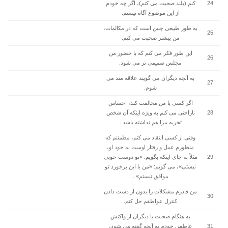
24
کنم (بلند صحبت می کنم)، اگر چه خودم
از این موضوع آگاه نیستم.
به طور طبیعی چنین است که در مکالمات،
25
من بیشتر صحبت می کنم.
این طور فکر می کنم که با حضور من
26
مجلس صمیمی تر می شود.
به آنچه دیگران می گویند علاقه مند می
27
شوم.
اگر کسی با من مخالفت کند، احساس
28
ناراحتی می کنم به ویژه اینکه آن شخص
تجربه مرا هم نداشته باشد .
وقتی از کسی انتقاد می کنم، مطمئنم که
منظورم عمل و رفتار اوست نه خود او،
29
مثلاً به جای اینکه بگویم: «تو دوست خوبی
نیستی»، می گویم: «من با این برخورد تو
موافق نیستم» .
من قادرم مشکلات را بدون از دست دادن
30
کنترل عواطفم حل کنم.
به هنگام صحبت با دیگران از واکنش
31
عاطفی خودم به آنچه گفته می شود،