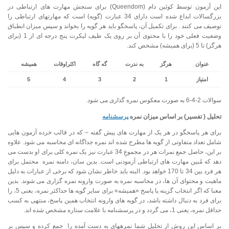
این آزمون توسط کوئین دام (Queendom) برای سنجش مهارت های ارتباطی در
بزرگسالات ابداع شده است دارای 34 عبارت (گویه) است که مهارتهای ارتباطی را
توصیف می کنند . برای تکمیل آن، پاسخگو باید هر گویه را بخواند و سپس میزان انطباق
وضعیت فعلی خود را با محتوی آن بر روی یک طیف لیکرت پنج درجه ای از 1 (برای
هرگز) تا 5 (برای همیشه) مشخص کند.
عنوان
هرگز
به ندرت
گه گاه
اکثراوقات
همیشه
امتیاز
1
2
3
4
5
سوالات 2-4-6 به صورت معکوس نمره گذاری می شود.
تحلیل ( تفسیر) بر اساس میزان نمره
پرسشنامه
برای هر پاسخگو در هر یک از مهارت های پیش گفته – که در قالب خرده آزمون هایی
شامل تعداد متفاوتی از گویه ها مطرح شده اند نمره جداگانه ای محاسبه می شود. علاوه
بر این، حاصل جمع نمرات هر در مجموعِ 34 عبارت نیز یک نمره کلی برای او بدست می
دهد که مُبین مهارت های ارتباطی آزمودنی است. بدین سان، دامنه نمره محتمل برای
هر فرد بین 34 تا 170 خواهد بود. البته باید خاطر نشان شود که برخی از عبارات به دلیل
ماهیت و محتوای آن ها، در محاسبه نمره به صورت وارونه نمره گزاری می شوند. بدین
معنا که اگر انتخاب گزینه یا پاسخ «همیشه» برای سایر گویه ها حداکثر نمره، یعنی 5، را
برای فرد به دنبال داشته باشد، در گویه های وارونه انتخاب همین پاسخ، منتهی به کسب
حداقل نمره، یعنی 1، می گردد و در پرسشنامه با علامت ستاره مشخص شده اند.
بر اساس این روش از تحلیل شما نمره­های به دست آمده را جمع کرده و سپس بر