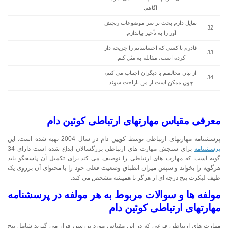
آگاهم.
تمایل دارم بحث بر سر موضوعات رنجش
32
آور را به تأخیر بیاندازم.
قادرم با کسی که احساساتم را جریحه دار
33
کرده است، مقابله به مثل کنم.
از بیان مخالفتم با دیگران اجتناب می کنم،
34
چون ممکن است از من ناراحت شوند.
معرفی مقیاس مهارتهای ارتباطی کوئین دام
پرسشنامه مهارتهای ارتباطی توسط کویین دام در سال 2004 تهیه شده است. این
پرسشنامه
برای سنجش مهارت های ارتباطی بزرگسالان ابداع شده است دارای 34
گویه است که مهارت های ارتباطی را توصیف می کند.برای تکمیل آن پاسخگو باید
هرگویه را بخواند و سپس میزان انطباق وضعیت فعلی خود را با محتوای آن برروی یک
طیف لیکرت پنج درجه ای از هرگز تا همیشه مشخص می کند.
مولفه ها و سوالات مربوط به هر مولفه در پرسشنامه
مهارتهای ارتباطی کوئین دام
مهارت های ارتباطی فرعی که در این مقیاس مورد بررسی قرار می گیرند شامل پنج