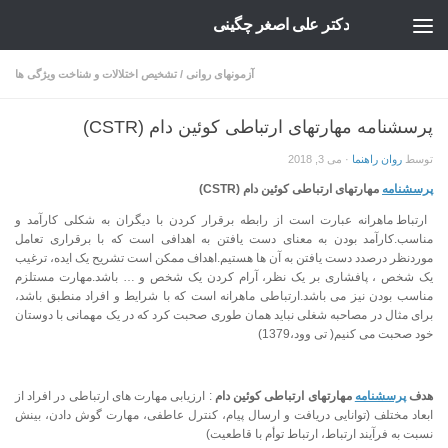
دکتر علی اصغر چگینی
Skip to content
آزمونهای روانی
/
تشخیص اختلالات و شناخت ویژگی ها
پرسشنامه مهارتهای ارتباطی کوئین دام (CSTR)
توسط
روان راهنما
·
می 3, 2018
پرسشنامه
مهارتهای ارتباطی کوئین دام (
CSTR
)
ارتباط ماهرانه عبارت است از رابطه برقرار کردن با دیگران به شکلی کارآمد و
مناسب.کارآمد بودن به معنای دست یافتن به اهدافی است که با برقراری تعامل
موردنظر درصدد دست یافتن به آن ها هستیم.اهداف ممکن است تشریح یک ایده، ترغیب
یک شخص ، پافشاری بر یک نظر، آرام کردن یک شخص و … باشد.مهارت مستلزم
مناسب بودن نیز می باشد.ارتباطی ماهرانه است که با شرایط و افراد منطبق باشد،
برای مثال در مصاحبه شغلی نباید همان طوری صحبت کرد که در یک مهمانی با دوستان
خود صحبت می کنیم( تی وود،1379)
هدف
پرسشنامه
مهارتهای ارتباطی کوئین دام
: ارزیابی مهارت های ارتباطی در افراد از
ابعاد مختلف (توانایی دریافت و ارسال پیام، کنترل عاطفی، مهارت گوش دادن، بینش
نسبت به فرآیند ارتباط، ارتباط توأم با قاطعیت)