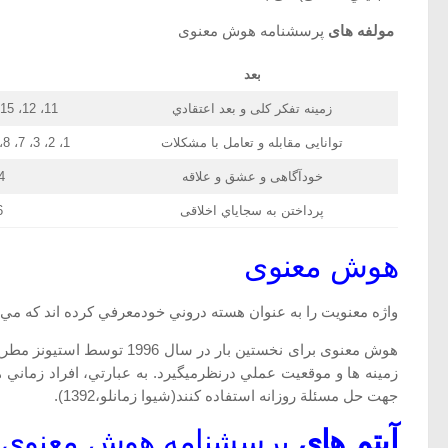
مولفه های
پرسشنامه هوش معنوی
بعد
زمینه تفکر کلی و بعد اعتقادي
11، 12، 15، 17، 22، 23، 28، 29، 34، 38، 39، 42
توانایی مقابله و تعامل با مشکلات
1، 2، 3، 7، 8، 9، 10، 13، 14، 18، 19، 20، 26، 32، 35
خودآگاهی و عشق و علاقه
، 24، 25، 30، 31، 33
پرداختن به سجایاي اخلاقی
0، 41
هوش معنوی
واژه معنویت را به عنوان هسته دروني خودمعرفي کرده اند که مي 
زمينه ها و موقعيت عملي درنظرميگيرد. به عبارتي، افراد زماني 
جهت حل مسئلة روزانه استفاده كنند(شیوا زمانلو،1392).
آیتم های
پرسشنامه هوش معنوی