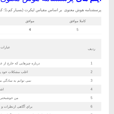
پرسشنامه هوش معنوی بر اساس مقیاس لیکرت (بسیار کم،1؛ کم2؛ گاهگاهی،3؛زیاد،4؛ بسیار زیاد؛5) می­باشد ( توجه مقیاس لیکرت در انتهای پرسشنامه کاملا توضیح داده شده است.)
کاملا موافق
موافق
4
5
عبارات
ردیف
1
درباره چیزهایی که خارج از
2
اغلب مشکلات خود را
3
نمی توانم به سادگی مخ
4
اشت
5
من خوشبختی ر
6
براي آگاهی ازنظرات و ا