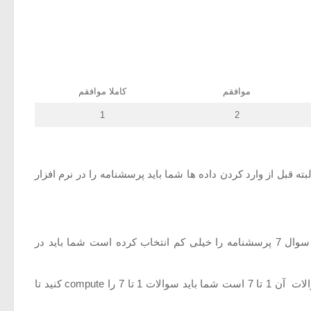
موافقم
کاملا موافقم
1
2
ه قبل از وارد کردن داده ها شما باید پرسشنامه را در نرم افزار
مرحله اول. وارد کردن اطلاعات تمامی سوالات پرسشنامه ( دقت کنید که شما باید بر اساس طیف لیکرت عمل کنید مثلا اگر شخصی سوال 7 پرسشنامه را خیلی کم انتخاب کرده است شما باید در
مرحله دوم. پس از وارد کردن داده های همه سوالات، سوالات مربوط به هر مولفه را کمپیوت(compute) کنید. مثلا اگر مولفه اول X و سوالات آن 1 تا 7 است شما باید سوالات 1 تا 7 را compute کنید تا