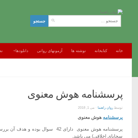
جستجو
برای:
خانه
کتابخانه
نوشته ها
آزمونهای روانی
دانلودها
نظ
پرسشنامه هوش معنوی
توسط
روان راهنما
·
می 1, 2018
پرسشنامه
هوش معنوی
پرسشنامه هوش معنوی دارای 42 سوا
سجایاي اخلاقی) می باشد.