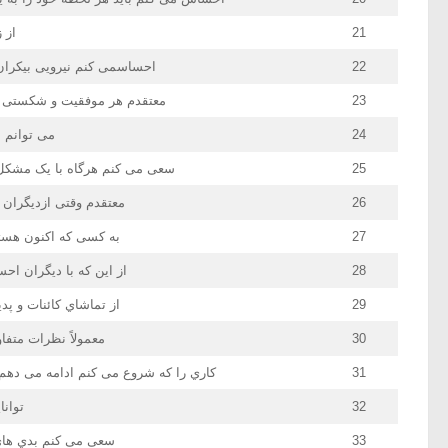
21
از 
22
احساسمی کنم نیرویی بیکران 
23
معتقدم هر موفقیت و شکستی ک
24
می توانم به
25
سعی می کنم هرگاه با یک مشکل 
26
معتقدم وقتی ازدیگران ان
27
به کسی که اکنون هست
28
از این که با دیگران 
29
از تماشاي کائنات و پ
30
معمولاً نظرات متفا
31
کاري را که شروع می کنم ادامه می دهم
32
توانا
33
سعی می کنم بدي هاي د