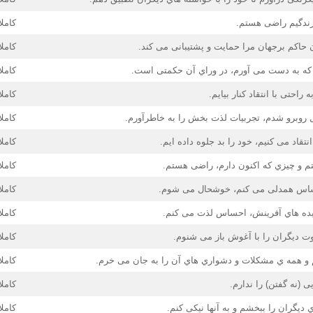
زندگیم راضی هستم.
کاملا
حاکم برجهان مرا حمایت و پشتیبانی می کند.
کاملا
ه به دست می آورم، در وراي آن حکمتی است.
کاملا
 راحتی با انتقاد کنار بیایم.
کاملا
روبرو شدم، تجربیات لذت بخش را به خاطرآورم.
کاملا
تقاد می کنیم، خود را بد جلوه داده ایم.
کاملا
م و چیزي که اکنون دارم، راضی هستم.
کاملا
احساس همدلی می کنم، خوشحال می شوم.
کاملا
دیده هاي آفرینش، احساس لذت می کنم.
کاملا
وت دیگران را با آغوش باز می شنوم.
کاملا
 و همه ي مشکلات و دشواري هاي آن را به جان می خرم.
کاملا
یی (نه گفتن) را ندارم.
کاملا
یگران را ببخشم و به آنها نیکی کنم.
کاملا