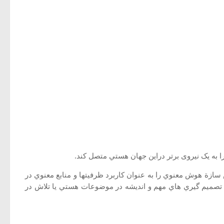
ا به یک نیروی برتر دراین جهان هستي متصل کند.
 بار در سال 1996 توسط استيونز مطرح شد. بعد در سال 1999 توسط امونز گسترش يافت.امونز (2000) پيدايش سازة هوش معنوي را به عنوان كاربرد ظرفيتها و منابع معنوي در
راي تصميم گيري هاي مهم و انديشه در موضوعات هستي يا تلاش در