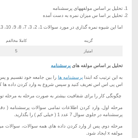
تحلیل بر اساس مولفه­های پرسشنامه
تحلیل بر اسا س میزان نمره به دست آمده
اما این شیوه نمره گذاری در مورد سوالات 1، 2، 3، 7، 8، 9، 10، 13، 14، 15، 19، 20، 26 و 35 معکوس شده و به صورت زیر در خواهد آمد
گزینه
کاملا مخالفم
امتیاز
5
تحلیل بر اساس مولفه های
پرسشنامه
به این ترتیب که ابتدا
پرسشنامه ­ها
را بین جامعه خود تقسیم و پس ا
اس پی اس اس تعریف کنید و سپس شروع به وارد کردن داده ها کن
چگونگی کار را برای شفافیت بیشتر به صورت مرحله به مرحله ت
پرسشنامه در جلوی سوال 7 عدد 1 ( خیلی کم ) را بگذارید.
مولفه x ایجاد شود.