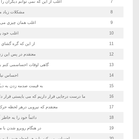
7
اغلب از این که نمی توانم دیگران را
8
مشکلات زیاد مر
9
اغلب همان چیزي می ش
10
اغلب خود را
11
از این که گره گشا
12
معتقدم در پس این زند
13
گاهی اوقات احساسمی کنم بر
14
احساس نیاز
15
به قیمت صدمه زدن به دیگر
16
ما درست درجایی قرار داریم که می بایستی قرار داش
17
معتقدم که نیرویی درهر لحظه حرکا
18
دائماً خود را به خاطر 
19
در هنگام روبرو شدن با
20
احساس می کنم باید هر لحظه خود را به یک