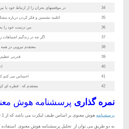
34
در موقعیتهاي بحران زا از ارتباط خود با 
35
اغلببه نشستن و فکر کردن درباره مش
36
من درست خود را به
37
اگر چه در زندگیم اشتباهات زی
38
معتقدم نیرویی در همه 
39
قدرتی عظیم 
40
اع
41
احساس می کنم که ز
42
معتقدم که : قطره اي کزج
نمره گذاری
پرسشنامه هوش معن
پرسشنامه
هوش معنوی بر اساس طیف لیکرت می باشد که از 1 تا 5 نمره گذاری شده است.
به دو طریق می توان از تحلیل پرسشنامه هوش معنوی استفاده ک