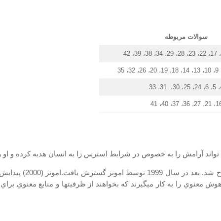
سوالات مربوطه
4، 5، 6
16، 21، 27، 36، 37، 4
تواند آرامش را به خصوص در شرایط استرس زا به انسان هدیه کرده و او ر
هوش معنوی برای نخستین
هوش معنوي را به كار ميگيرند كه بخواهند از ظرفيتها و منابع معنوي ب