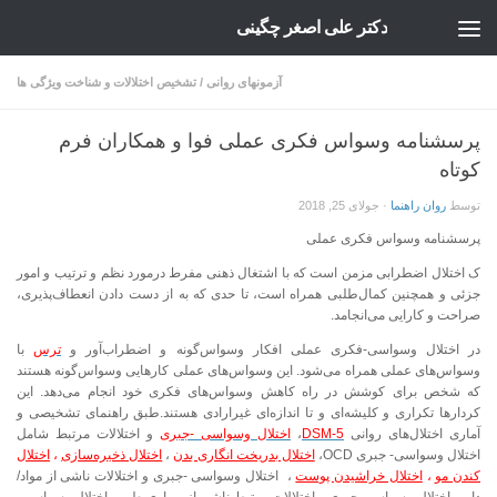
دکتر علی اصغر چگینی
Skip to content
آزمونهای روانی
/
تشخیص اختلالات و شناخت ویژگی ها
پرسشنامه وسواس فکری عملی فوا و همکاران فرم
کوتاه
توسط
روان راهنما
·
جولای 25, 2018
پرسشنامه وسواس فکری عملی
ک اختلال اضطرابی مزمن است که با اشتغال ذهنی مفرط درمورد نظم و ترتیب و امور
جزئی و همچنین کمال‌طلبی همراه است، تا حدی که به از دست دادن انعطاف‌پذیری،
صراحت و کارایی می‌انجامد.
در اختلال وسواسی-فکری عملی افکار وسواس‌گونه و اضطراب‌آور و
ترس
با
وسواس‌های عملی همراه می‌شود. این وسواس‌های عملی کارهایی وسواس‌گونه هستند
که شخص برای کوشش در راه کاهش وسواس‌های فکری خود انجام می‌دهد. این
کردارها تکراری و کلیشه‌ای و تا اندازه‌ای غیرارادی هستند.طبق راهنمای تشخیصی و
آماری اختلال‌های روانی
5-DSM
،
اختلال وسواسی -جبری
و اختلالات مرتبط شامل
اختلال وسواسی- جبری OCD،
اختلال بدریخت انگاری بدن
،
اختلال ذخیره‌سازی
،
اختلال
کندن مو
،
اختلال خراشیدن پوست
، اختلال وسواسی -جبری و اختلالات ناشی از مواد/
دارو، اختلال وسواسی-جبری و اختلالات مرتبط ناشی از بیماری طبی، اختلال وسواسی-