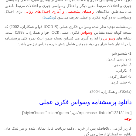
جبری و اختلالات مرتبط معین دیگر و اختلال وسواسی-جبری و اختلالات مرتبط نامعین
می‌باشد.طبق ملاک‌های
راهنمای تشخیصی و آماری اختلال‌های روانی
برای اختلال
وسواسی، به دو گونه فکری و عملی تعریف می‌شود (
ویکیپدیا
).
پرسشنامه تجدید نظر شده وسواس فکری عملی (OCD-R؛ فوا و همکاران، 2002) که
نسخه کوتاه شده مقیاس
وسواس
فکری عملی (OCI؛ فوا و همکاران، 1998) است،
نشانه های
وسواس
را اندازه گیری می کند.این نسخه ضمن اینکه نمره کلی پرسشنامه
را در اختیار شما قرار می دهد همچنین شامل شش خرده مقیاس نیز می باشد:
1- شستو شو
2- وارسی کردن،
3- نظم دهی،
4- نگرانی،
5- احتکار کردن،
6- خنثی کردن
(هاجکاک و همکاران، 2004).
دانلود پرسشنامه وسواس فکری عملی
[purchase_link id=”12218″ text=”خرید” style=”button” color=”green”]
توجه:
کاربر گرامی ، بلافاصله پس از خرید ، دکمه دریافت فایل نمایان شده و نیز لینک های
دانلود
به ایمیلتان ارسال می گرد