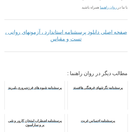
با ما در
روان راهنما
همراه باشید
صفحه اصلی دانلود پرسشنامه استاندارد ، آزمونهای روانی ،
تست و مقیاس
مطالب دیگر در روان راهنما :
پرسشنامه نگرشهای فرهنگی هافستد
پرسشنامه شیوه های فرزندپروری بامریند
پرسشنامه احساس غربت
پرسشنامه اضطراب امتحان کارور و شی
یر و ساراسون