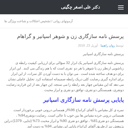
دکتر علی اصغر چگینی
Skip to content
آزمونهای روانی
/
تشخیص اختلالات و شناخت ویژگی ها
پرسش نامه سازگاری زن و شوهر اسپانیر و گراهام
توسط
روان راهنما
·
آوریل 23, 2018
پرسش نامه سازگاری اسپانیر
پرسش نامه سازگاری اسپانیر یک ابزار 32 سؤالی برای ارزیابی کیفیت رابطه ی
زناشویی ازنظر زن یا شوهر یا هر دو نفری است که با هم زندگی می کنند . این ابزار
برای دو هدف ساخته شده است . می توان با به دست آوردن کل نمرات، از این ابزار
برای اندازه گیری رضایت کلی دریک رابطه صمیمانه استفاده کرد. تحلیل عاملی نشان
می دهد که این مقیاس چهار بعد رابطه را می سنجد. این چهار بعد از این قرارند:رضایت
دونفری، همبستگی دو نفری، توافق دو نفری و ابراز محبت .
پایایی پرسش نامه سازگاری اسپانیر
نمره ی کل مقیاس با آلفای کرانباخ 96%از همسانی درونی خوبی برخوردار است.
همسانی درونی خرده مقیاس ها بین خوب تا عالی است. رضایت دونفری94% ،
همبستگی دو نفری81% ، توافق دو نفری 90% و ابراز محبت 73% (ثنایی، 1379).دراین
پژوهش نیز ازطریق آلفای کرانباخ پایایی این مقیاس 94% به دست آمد.