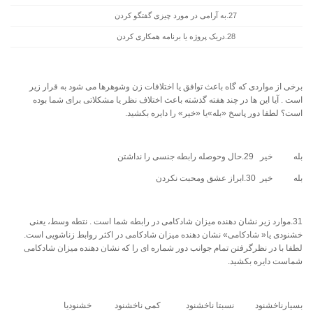
27.به آرامی در مورد چیزی گفتگو کردن
28.دریک پروژه یا برنامه همکاری کردن
برخی از مواردی که گاه باعث توافق یا اختلافات زن وشوهرها می شود به قرار زیر
است . آیا این ها در چند هفته گذشته باعث اختلاف نظر یا مشکلاتی برای شما بوده
است؟ لطفا دور پاسخ «بله»یا «خیر» را دایره بکشید.
بله خیر 29.حال وحوصله رابطه جنسی را نداشتن
بله خیر 30.ابراز عشق ومحبت نکردن
31.موارد زیر نشان دهنده میزان شادکامی در رابطه شما است . نتطه وسط، یعنی
خشنودی یا« شادکامی» نشان دهنده میزان شادکامی در اکثر روابط زناشویی است.
لطفا با در نظرگرفتن تمام جوانب دور شماره ای را که نشان دهنده میزان شادکامی
شماست دایره بکشید.
بسیارناخشنود نسبتا ناخشنود کمی ناخشنود خشنودیا