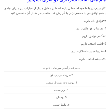
اکثرمردم درروابط خود اختلافاتی دارند لطفا در مقابل هریک از عبارات زیر میزان تولفق
یا عدم توافق خود با همسرتان را با گزارش عدد مناسب در مقابل آن مشخص کنید .
5=توافق دائم داریم
4=تقریبا توافق دائم داریم
3=گاهی توافق داریم
2=اغلب اختلاف داریم
1=تقریبا همیشه اختلاف داریم
0=همیشه اختلاف داریم
1.صرف درآمد وامور مالی خانواده
2.تفریحات وتجدیدقوا
3.موضوعات ومسائل مذهبی
4.ابراز محبت
5.دوستان
6.روابط جنسی