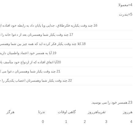
4=معمولا
5=بندرت
16.چند وقت یکباربه فکرطلاق، جدایی ویا پایان داد به رابطه خود افتاده اید ویا در باره آن بحث کرده اید .
17.چند وقت یکبار شما وهمسرتان بعد از دعوا خانه را ترک کرده اید.
18.کلا چند وقت یکبار فکر کرده اید که همه چیز بین شما وهمسرتان به خوبی می گذرد.
19.آیا به همسر خود اعتماد واطمینان دارید.
20آیا اتفاق افتاده که از ازدواج خود متأسف باشید.
21.چند وقت یکبار شما وهمسرتان دعوا می کنید.
22.چند وقت یکبار شما وهمسرتان اعصاب یکدیگر را خرد می کنید.
23.همسر خود را می بوسید.
هرروز تقریباهرروز گاهی اوقات ندرتا هرگز
4 3 2 1 0