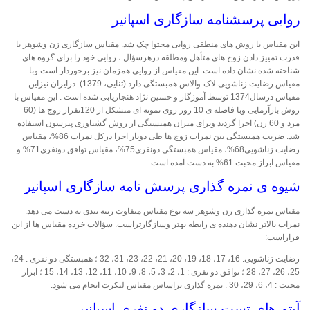
روایی پرسشنامه سازگاری اسپانیر
این مقیاس با روش های منطقی روایی محتوا چک شد. مقیاس سازگاری زن وشوهر با
قدرت تمییز دادن زوج های متأهل ومطلقه درهرسؤال ، روایی خود را برای گروه های
شناخته شده نشان داده است. این مقیاس از روایی همزمان نیز برخوردار است وبا
مقیاس رضایت زناشویی لاک-والاس همبستگی دارد (ثنایی، 1379). درایران نیزاین
مقیاس درسال1374 توسط آموزگار و حسین نژاد هنجاریابی شده است . این مقیاس با
روش بازآزمایی وبا فاصله ی 10 روز روی نمونه ای متشکل از 120نفراز زوج ها (60
مرد و 60 زن) اجرا گردید وبرای میزان همبستگی از روش گشتاوری پیرسون استفاده
شد. ضریب همبستگی بین نمرات زوج ها طی دوبار اجرا درکل نمرات 86%، مقیاس
رضایت زناشویی68%، مقیاس همبستگی دونفری75%، مقیاس توافق دونفری71% و
مقیاس ابراز محبت 61% به دست آمده است.
شیوه ی نمره گذاری پرسش نامه سازگاری اسپانیر
مقیاس نمره گذاری زن وشوهر سه نوع مقیاس متفاوت رتبه بندی به دست می دهد.
نمرات بالاتر نشان دهنده ی رابطه بهتر وسازگارتراست. سؤالات خرده مقیاس ها از این
قراراست:
رضایت زناشویی: 16، 17، 18، 19، 20، 21، 22، 23، 31، 32 ؛ همبستگی دو نفری : 24،
25، 26، 27، 28 ؛ توافق دو نفری : 1، 2، 3، 5، 8، 9، 10، 11، 12، 13، 14، 15 ؛ ابراز
محبت : 4، 6، 29، 30 . نمره گذاری براساس مقیاس لیکرت انجام می شود.
آیتم های تست سازگاری دو نفری اسپانیر