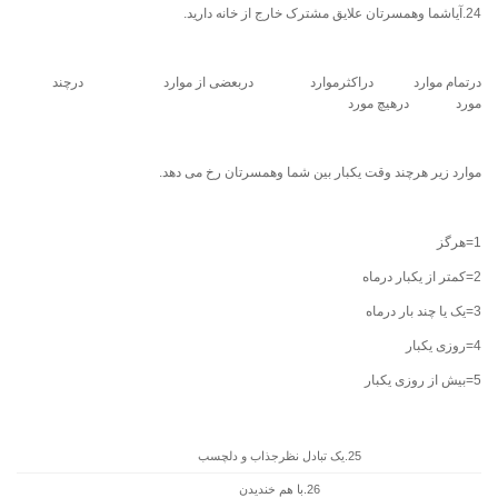
24.آیاشما وهمسرتان علایق مشترک خارج از خانه دارید.
درتمام موارد دراکثرموارد دربعضی از موارد درچند
مورد درهیچ مورد
موارد زیر هرچند وقت یکبار بین شما وهمسرتان رخ می دهد.
1=هرگز
2=کمتر از یکبار درماه
3=یک یا چند بار درماه
4=روزی یکبار
5=بیش از روزی یکبار
25.یک تبادل نظرجذاب و دلچسب
26.با هم خندیدن