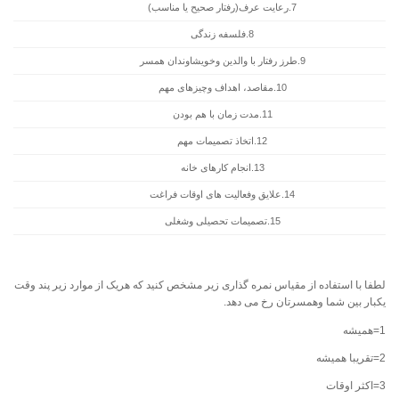
7.رعایت عرف(رفتار صحیح یا مناسب)
8.فلسفه زندگی
9.طرز رفتار با والدین وخویشاوندان همسر
10.مقاصد، اهداف وچیزهای مهم
11.مدت زمان با هم بودن
12.اتخاذ تصمیمات مهم
13.انجام کارهای خانه
14.علایق وفعالیت های اوقات فراغت
15.تصمیمات تحصیلی وشغلی
لطفا با استفاده از مقیاس نمره گذاری زیر مشخص کنید که هریک از موارد زیر پند وقت
یکبار بین شما وهمسرتان رخ می دهد.
1=همیشه
2=تقریبا همیشه
3=اکثر اوقات