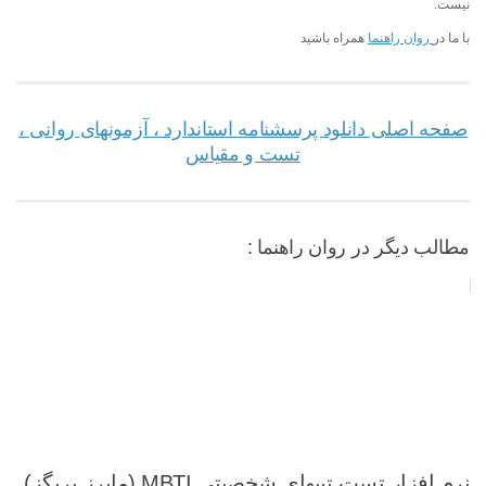
نیست.
با ما در
روان راهنما
همراه باشید
صفحه اصلی دانلود پرسشنامه استاندارد ، آزمونهای روانی ،
تست و مقیاس
مطالب دیگر در روان راهنما :
نرم افزار تست تیپهای شخصیتی MBTI (مایرز بریگز)