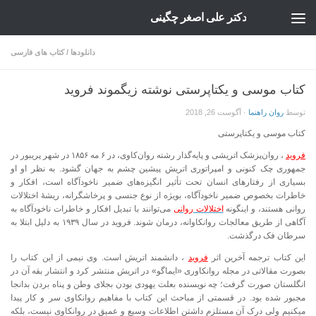
دکتر علی اصغر چگینی
Skip to content
دانلودها
/
کتاب های فارسی
کتاب موسی و یکتاپرستی نوشته زیگموند فروید
توسط
روان راهنما
·
آگوست 26, 2018
کتاب موسی و یکتاپرستی
فروید
، روان‌پزشک اتریشی و پایه‌گذار رشته روان‌کاوی، در ۶ مه ۱۸۵۶ در شهر پریبور در
جمهوری چک کنونی و امپراتوری اتریش پیشین چشم به جهان گشود. به نظر او او
بسیاری از رفتارهای انسان تحت تأثیر انگیزه‌های ضمیر ناخودآگاه است، افکار و
خاطرات بخصوص ضمیر ناخودآگاه، بویژه از نوع جنسی و پرخاشگرانه، ریشهٔ اختلالات
روانی هستند، و اینگونه
اختلالات روانی
می‌توانند با تبدیل افکار و خاطرات ناخودآگاه به
آگاهی از طریق معالجات روانکاوانه، درمان شوند. فروید در سال ۱۹۳۹ به دلیل ابتلا به
سرطان فک درگذشت.
این کتاب ترجمه آخرین اثر
فروید
، دانشمند اتریش است. وی نیمی از این کتاب را
بصورت مقالاتی در مجله روانکاوری «ایماگو» در اتریش منتشر کرد و انتشار بقه آن در
انگلستان صورت گرفت؛ چه نویسنده بعلت یهودی بودن بجلای وطن و پناه بردن بدانجا
مجبور شده بود. در قسمتی از مباحث این کتاب با مفاهیم روانکاوی سر و کار پیدا
میکنیم ولی درک آن مستلزم داشتن اطلاعات وسیع و عمیق در روانکاوی نیست، بلکه