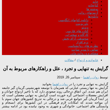
خانه
کتابخانه
نوشته ها
آزمونهای روانی
دانلودها
دانلود کتابهای انگلیسی
پاورپوینت
ویدئو
کتاب های فارسی
کارگاه و سخنرانی
موسیقی آرام بخش
نرم افزار
نظریه های روانشناسی
تماس با مدیر سایت
مشاوره و رواندرمانی
خانواده و ازدواج
/
مقالات
گرایش به تنهایی و تجرد ، علل و راهکارهای مربوط به آن
توسط
روان راهنما
·
سپتامبر 26, 2019
گرایش به تنهایی و تجرد را در
روان راهنما
بخوانید
گرایش به تنها زیستی عبارتی که همزمان با توسعه شهرنشینی گریبان گیر جامعه
ایران هم شده, این اتفاق درحالی روند صعودی دارد که با تاخیر ازدواج جوانان و
افزایش معضلات اجتماعی گره خورده است گرایش به تنهایی معضلی است که
در ابتدا گریبان گیر جوامع غربی شد و درحالی به تدریج کشورهای جهان سوم با
آن مواجه شدند که امکانات لازم فرهنگی در این کشورها برای انسجام و
وابستگی های اجتماعی، خانوادگی و شهری به وجود نیامده بود در ادامه بیشتر
بخوانید