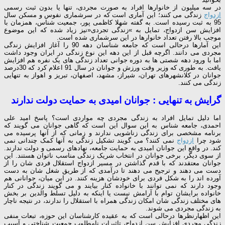
در سه میلیون از خانوارها افراد به صورت مجردی، تنها یا بدون ثبت رسمی
ازدواج
زندگی می کنند؛ این آماری است که در سرشماری نفوس و مسکن سال
95 به ثبت رسیده است. به گفته شهلا کاظمی پور، جمعیت شناس، همزمان با
افزایش سن ازدواج، تمایل به »زندگی تجردی«نیز زیاد شده که این موضوع
موجب بالا رفتن تعداد خانوارها در این سرشماری شده است.
این آمارها درحالی است که جامعه شناسان دهه 90 را آغاز افزایش زندگی
مجردی می دانند. اگرچه قبل از این دهه این نوع زندگی در ایران وجود داشت
اما با ورود دهه شصتی ها به دوره جوانی تعداد زندگی های یک نفره هم افزایش
یافت. به طوری که وزیر وقت ورزش و جوانان در سال 91 اعلام کرد که 30درصد
جوانان در کلانشهرهای تهران، شیراز، مشهد، اصفهان، تبریز و اهواز به تنهایی
زندگی می کنند.
گرایش به تنهایی : جوانان امیدی به حمایت دولت ندارند
اما دلیل تمایل افراد به زندگی مجردی چه مواردی است؟ پاسخ امید علی
احمدی، جامعه شناس به این سوال این است که گاهی جوانان می گویند که
برنامه مشخصی برای زندگی زناشویی ندارند و زمانی که از آنها پرسیده می
شود چرا
ازدواج
نمی کنند؟ می گویند تشکیل زندگی به آنها کمک چندانی نمی
کند. در واقع این جوانان امیدی به حمایت جامعه، نهادهای رسمی و دولت ندارند.
از سوی دیگر، برخی جوانان در انتخاب شریک زندگی مناسب ناتوان هستند. این
جوانان معتقدند که با قدم گذاشتن در مسیر ازدواج استقلال فردی شان را از
دست می دهند و ترجیح می دهند تا درآمدی که از طریق شغل شان به دست
آورده اند را به شکل فردی برای خودشان هزینه کنند. در این میان، جوانانی هم
وجود دارند که نمی توانند با خانواده کنار بیایند و می گویند زندگی در کنار
خانواده برایشان توام با آرامش نیست یا اینکه به دلیل تسلط والدین بر بخش
های مختلف زندگی شان امکان زندگی همراه با استقلال را ندارند، در نتیجه ناچار
به زندگی مجردی می شوند.
این اظهارنظرها درحالی است که به عقیده کارشناسان این حوزه، تبعات منفی
زندگی مجردی افزایش سن ازدواج، تاثیرات نامطلوب جمعیت شناختی و آسیب