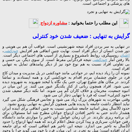
های پزشکی و اجتماعی است.
این مطلب را حتما بخوانید :
مشاوره ازدواج
گرایش به تنهایی : ضعیف شدن خود کنترلی
در تنهایی به سر بردن افراد نتیجه شهرنشینی است. عواقب آن هم بی هویتی و
دور شدن انسان از دیگر افراد است. نهایت چنین اتفاقی هم افزایش
خودکشی
،
اعتیاد
، روسپیگری، روابط نامشروع و بسیاری از آسیب های اجتماعی دیگر است.
بالا رفتن آمار
خودکشی
نتیجه فردگرایی مفرط است. از سوی دیگر، بی حسی و
بی تفاوتی افراد نسبت به هم نوع خود نیز از دیگر پیامدهای تمایل به تنهایی
افراد است.
نمونه آن را زیاد دیده ایم، در حوادثی مانند خودکشی در پل مدیریت و میدان کاج
فرد در جلوی چشمان مردم اقدام به خودکشی کرد و همه ایستادند و تماشا
کردند. در مکان های شلوغ تهران، حتی یک نگاه یا لبخند شهروند به شهروند دیده
نمی شود. افراد همچون رباتی از کنار یکدیگر عبور می کنند. در این میان در
انبوه جمعیت، مجرمان و خلاف کاران گم می شوند. اما نکته دیگر ضعیف شدن
»خود کنترلی« است که فرد با تنهایی دچار آن می شود.
وقتی مهاجرت به شهرهای بزرگ زیاد می شود و تجانس فرهنگی شکل می گیرد
نباید انتظار داشت جامعه با پدیده هایی همچون گرایش به تنهایی روبرو نشود.
حدود 30سال پیش اساتید جامعه شناسی نسبت به چنین اتفاقی برای آینده ایران
هشدار دادند حتی به تاخیر افتادن ازدواج جوانان مطرح شد اما مسئولان برای
آن برنامه ریزی نکردند. در آن زمان عوامل این تاخیر را مواردی مانند دانشگاه
رفتن جوانان، سربازی و پیدا کردن شغل اعلام کردند که همه اینها ازدواج را حدود
10سال به تاخیر می اندازد. نتیجه این تاخیر هم اتفاقی است که برای جامعه
ایران افتاده است؛ میل به تجرد. در این میان، فرد با خود می گوید چرا با وجود