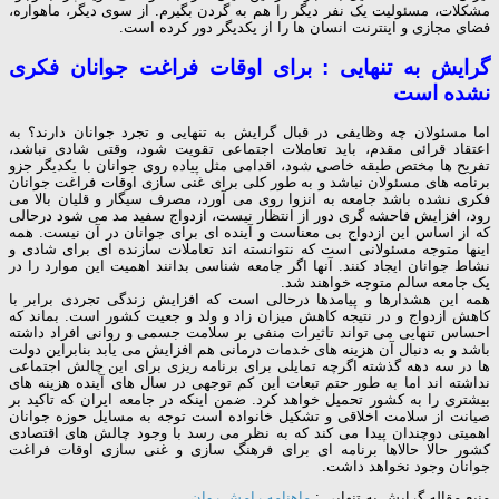
مشکلات، مسئولیت یک نفر دیگر را هم به گردن بگیرم. از سوی دیگر، ماهواره،
فضای مجازی و اینترنت انسان ها را از یکدیگر دور کرده است.
گرایش به تنهایی : برای اوقات فراغت جوانان فکری
نشده است
اما مسئولان چه وظایفی در قبال گرایش به تنهایی و تجرد جوانان دارند؟ به
اعتقاد قرائی مقدم، باید تعاملات اجتماعی تقویت شود، وقتی شادی نباشد،
تفریح ها مختص طبقه خاصی شود، اقدامی مثل پیاده روی جوانان با یکدیگر جزو
برنامه های مسئولان نباشد و به طور کلی برای غنی سازی اوقات فراغت جوانان
فکری نشده باشد جامعه به انزوا روی می آورد، مصرف سیگار و قلیان بالا می
رود، افزایش فاحشه گری دور از انتظار نیست، ازدواج سفید مد می شود درحالی
که از اساس این ازدواج بی معناست و آینده ای برای جوانان در آن نیست. همه
اینها متوجه مسئولانی است که نتوانسته اند تعاملات سازنده ای برای شادی و
نشاط جوانان ایجاد کنند. آنها اگر جامعه شناسی بدانند اهمیت این موارد را در
یک جامعه سالم متوجه خواهند شد.
همه این هشدارها و پیامدها درحالی است که افزایش زندگی تجردی برابر با
کاهش ازدواج و در نتیجه کاهش میزان زاد و ولد و جعیت کشور است. بماند که
احساس تنهایی می تواند تاثیرات منفی بر سلامت جسمی و روانی افراد داشته
باشد و به دنبال آن هزینه های خدمات درمانی هم افزایش می یابد بنابراین دولت
ها در سه دهه گذشته اگرچه تمایلی برای برنامه ریزی برای این چالش اجتماعی
نداشته اند اما به طور حتم تبعات این کم توجهی در سال های آینده هزینه های
بیشتری را به کشور تحمیل خواهد کرد. ضمن اینکه در جامعه ایران که تاکید بر
صیانت از سلامت اخلاقی و تشکیل خانواده است توجه به مسایل حوزه جوانان
اهمیتی دوچندان پیدا می کند که به نظر می رسد با وجود چالش های اقتصادی
کشور حالا حالاها برنامه ای برای فرهنگ سازی و غنی سازی اوقات فراغت
جوانان وجود نخواهد داشت.
منبع مقاله گرایش به تنهایی :
ماهنامه رامش روان