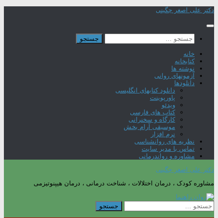
Skip
دکتر علی اصغر چگینی
to
content
جستجو
برای:
خانه
کتابخانه
نوشته ها
آزمونهای روانی
دانلودها
دانلود کتابهای انگلیسی
پاورپوینت
ویدئو
کتاب های فارسی
کارگاه و سخنرانی
موسیقی آرام بخش
نرم افزار
نظریه های روانشناسی
تماس با مدیر سایت
مشاوره و رواندرمانی
دکتر علی اصغر چگینی
مشاوره کودک ، درمان اختلالات ، شناخت درمانی ، درمان هیپنوتیزمی
جستجو
برای: