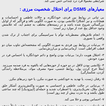
شرایطی معمولاً فرد درد چندانی حس نمی کند.
معیارهای DSM5
برای اختلال شخصیت مرزی
:
بی ثباتی در روابط بین فردی، خودانگاره، و حالات عاطفی و احساسات و
هیجانات، و نیز آشکارا تکانشی بودن، به صورت الگویی نافذ و فراگیر که از اوایل
بزرگسالی شروع شده باشد و در زمینه‌های مختلف به چشم آید، که علامتش
وجود حداقل پنج عدد از موارد زیر است:
۱- انجام تلاش‌های مضطربانه توأم با سراسیمگی برای اجتناب از ترک شدن
واقعی یا تصوری.
۲- بی‌ثبات در روابط بین فردی به صورت الگویی که مشخصه‌اش تناوب میان دو
قطب افراطی است: آرمانی‌نمایی و بی‌ارزش‌نمایی.
۳- اختلال هویت دارند؛ بی‌ثبات بودن واضح و دائم خودانگاره یا احساس فرد در
مورد خودش.
۴- تکانشی بودن لااقل در دو حوزه از حوزه‌هایی که بالقوه به فرد صدمه می‌زنند.
(مثلاً خرج کردن پول، روابط جنسی، سوء مصرف مواد، بی‌ملاحظه رانندگی
کردن، شکمبارگی).
۵- رفتار، ژست، یا تهدید به خودکشی به صورت مکرر، یا خود زنی‌های مکرر.
۶- بی‌ثباتی در حالت عاطفی و احساسی به صورت واکنش‌پذیری آشکار خلق
(مثل ملال، تحریک‌پذیری، یا اضطراب شدید و حمله‌ای [اپیزودیک] که چند ساعتی
طول بکشد و به ندرت بیش از چند روز است)
۷- احساس پوچی و خلا می کند.
۸- نامتناسب و شدید بودن خشم یا دشواری در کنترل بر خشم (مثلاً تندخو