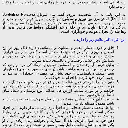
این اختلال است. رفتار صدمه‌زدن به خود، با رهایی‌یافتن از اضطراب یا ملالت
ارتباط دارد.
به این دلیل به آن شخصیت مرزی گفته می شود(Borderline Personality
Disorder) که
در مرز بین نوروز و سایکوز
(دیوانگی یا جنون) قرار دارد، و حتی در
موارد استرس شدید می توانند علایم سایکوز (از جمله هذیان) را نشان دهند. از
ویژگی های BPD ،
ناپایداری در خلق و خو، آشفتگی روابط بین فردی (ترس از
رها شدن)، بحران هویت و خودآزاری
است.
این افراد اکثر علایم زیر را دارند
:
خلق و خوی بسیار متغییر و متفاوت و نامتناسب دارند (یک روز در اوج
آسمان و روزی دیگر در ته جهنم). ممکن است گاهی دچار بی قراری،
تحریک پذیری و اضطراب (برای چند ساعت و ندرتاً یکی دو روز) و
بدنبالش دچار خشم، وحشت و یا ناامیدی شدید شوند.
بدلیل ترس از رهاشدن و احساس تنهایی و درماندگی در مواردی که
تهدیدی بر این امر وجود داشته باشد (و حتی به صورت ذهنی) رفتارهای
بسیار شدید و نامتناسب از خود نشان می دهند (از خودآزاری به صورت
زخمی کردن خود گرفته تا اقدام به خودکشی).
هنوز خود را بدرستی نمی شناسند. در واقع در مورد هویت خود (از جمله
هویت جنسی) گیج و گنگ هستند و نمی دانند از زندگی خود چه می
خواهند و در موارد شدید، ارزش ها، اهداف، نوع دوستان و شغل شان
دائماً در حال تغییر است.
در مشاغلی که ساختاری مشخص و از قبل تعریف شده وجود نداشته
باشد معمولاً مسئله دار می شوند.
روابط شخصی بسیار هیجانی و ظاهراً قوی ولی ناپایدار دارند. این افراد
ممکن است در مواجهه با فردی که بالقوه کاندید خوبی برای روابط
رمانتیک به نظر می رسد را در همان یکی دو جلسه ی اول ملاقات در
ذهن خود به عنوان فردی ایده آل بسازند و بخواهند زمان زیادی را با او
بگذرانند و در همان جلسات اول بسیار صمیمی شوند ولی مدت کمی بعد