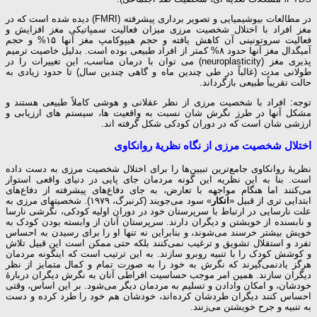
در مطالعات بیوشیمیایی و تصویر برداری پیشرفته (FMRI) دیده شده است که در
مغز افراد با اختلال شخصیت مرزی میزان فعالیت سمپاتیکی مغز افزایش و
فعالیت سروتونینی آن کاهش یافته و حجم هیپوکامپ مغز آنها ۱۵% و حجم
آمیگدال مغز آنها حدود ۸% کمتر از افراد طبیعی بوده است. بدلیل خاصیت ترمیم
پذیری مغز (neuroplasticity) می توان با درمان مناسب، این تغییرات را در
طولانی مدت (غالباً در طی چندین ماه و گاهی چندین سال) تا حدود زیادی به
حالت تقریباً طبیعی بازگرداند.
توجه: افراد با شخصیت مرزی از نظر عقلانی و هوشی کاملاً طبیعی هستند و
مشکل آنها در طرز نگرش شان نسبت به واقعیت ها، سیستم های ارزیابی و
ارزشی شان است که در دوران کودکی شکل گرفته اند.
اختلال شخصیت مرزی از نگاه نظریهٔ روانکاوی
نظریهٔ روانکاوی جامع‌ترین تبیین‌ها را برای اختلال شخصیت مرزی به دست داده
است. بنا به این نظریه این گونه مردمان جای پایی در دنیای واقعی استوار
می‌کنند اما هنگام مواجهه با تعارض، به جای دفاع‌های پیشرفته از دفاع‌های
ابتدایی تری از قبیل «
انکار
» سود می‌جویند (کرنبرگ، ۱۹۷۹). شخصیتهای مرزی به
علت نارسایی در ارتباط با سرپرستان خود در دوران اولیه کودکی، نگرشی نارسا
و نابسنده از خویشتن و دیگران دارند. سرپرستان آنان از وابسته بودن کودک به
خویش بیشتر خرسند می‌شوند، و بنابراین نه تنها او را برای رسیدن به احساس
تفرد و استقلال تشویق و ترغیب نمی‌کنند بلکه حتی ممکن است این قبیل تلاش
و کوشش کودک را با تنبیه روبرو سازند. به این ترتیب است که اینگونه مردمان
هرگز یادنمی‌گیرند که نگرش به خود را به صورت تمام و کمال متمایز از نظر
دیگران سازند. همین امر موجب حساسیت افراطی آنان به نگرش دیگران دربارهٔ
خودشان، و امکان وادادن و تسلیم به مردمان دیگر می‌شود. بر این اساس، وقتی
احساس کنند دیگران طردشان کرده‌اند، خودشان هم خود را طرد کرده و دست
به تنبیه و جرح خویشتن می‌زنند.