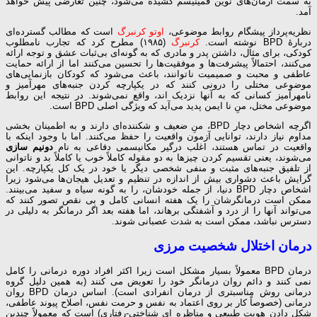
به سمت آرمان‌های نوین فمینیسم کشیده می‌شود، چنین تعارضی پیش خواهد
آمد.
نظریه‌پرداز پیشگام روابط موضوعی،
اوتو کرنبرگ
است که مطالب گسترده‌ای
دربارهٔ BPD نوشته است.
کرنبرگ
(۱۹۸۵) مطرح کرد که تجارب نامطلوب
کودکی، برای مثال، داشتن پدر و مادری که به گونه‌ای بی‌ثبات عشق و توجه ارائه
می‌کنند، احتمالاً پیشرفت‌ها و موفقیت‌ها را تحسین می‌کنند اما از ارائه حمایت
عاطفی و محبت و صمیمیت ناتوانند، باعث می‌شود که کودکان بازنمایی‌های
موضوعی مختلی را درونی کنند که در یکپارچه کردن جنبه‌های مهرآمیز و
نامهرآمیز کسانی که به آنها نزدیک اند، واقع نمی‌شوند. در نتیجه این روابط
موضوعی مختل، منِ نا ایمن پدید می‌آید که ویژگی اصلی BPD است.
اگرچه اشخاص دچار BPD، منِ ضعیف و شکننده‌ای دارند و به اطمینان بخشی
مداوم نیاز دارند، توانایی آزمون واقعیت را حفظ می‌کنند. اما با وجود اینکه با
واقعیت در تماس هستند، اغلب درگیر مکانیسمی دفاعی به نام
دونیم سازی
می‌شوند، یعنی تقسیم کردن چیزها به دو مقوله کاملاً خوب یا کاملاً بد و ناتوانی
از تلفیق جنبه‌های مثبت و منفی شخصی دیگر یا خود در یک کل یکپارچه. این
گرایش باعث دشواری بیش از اندازه در تنظیم و تعدیل هیجان‌ها می‌شود زیرا
اشخاص دچار BPD دنیا، از جمله خودشان، را به گونه سیاه و سفید می‌بینند.
ممکن است درمانگرشان را یک هفته انسانی کامل و بی نقص تصور کنند که
می‌تواند آنها را از درد و آشفتگی برهاند، اما هفته بعد اگر درمانگر به دلیلی در
دسترس نباشد، ممکن است به شدت عصبانی شوند.
درمان اختلال شخصیت مرزی
درمان BPD معمولاً بسیار مشکل است زیرا اکثر افراد دوره درمانی را کامل
نمی کنند و دائم روان درمانگر خود را تعویض می کنند (به همین دلیل گروه
درمانی روش مناسبتری از درمان انفرادی است). اساس درمان BPD روان
درمانی (خصوصاً کار بر روی اعتماد به نفس و حرمت نفس، اصلاح پیوند عاطفی،
شکل دادن هویت طبیعی و مناظره ای شناختی-رفتاری) است که معمولاً چندین