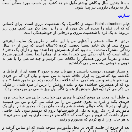
ماه تا چندین سال و گاهی بیشتر طول خواهد کشید. بر حسب مورد ممکن است
نیاز به درمان دارویی نیز پیدا شود.
سناریو:
فیلم Fatal attraction نمونه ی کلاسیک یک شخصیت مرزی است. برای کسانی
که که این فیلم را ندیده اند یک مورد از آن را در اینجا ذکر می کنیم. مورد زیر
مربوط به یک فرد با شخصیت مرزی و درجاتی از خودشیفتگی است:
مردی ۴۰ ساله هستم و آشنایی من با این خانم از طریق یک سایت اینترنتی
شروع شد. او یک خانم نسبتاً تحصیل کرده ۳۵ساله است که پس از ۱۰ سال
زندگی مشترک مدت۱۱ ماه بود که از همسرش جدا شده بود و دارای یک دختر ۸
ساله است که با او زندگی می کند. رابطه ما از همان ابتدا بسیار آتشین شروع
شده و تقریباً هر روز همدیگر را ملاقات می کردیم و چند ساعتی را با هم به
خوبی و خوشی پشت سر می گذاشتیم.
او بسیار فهمیده، دوست داشتنی و مهربان بود و حدود ۳ هفته ای از ارتباط ما
نگذشته بود که شروع به ابراز علاقه شدید به من نمود و بیان کرد که من فردی
بی نظیر هستم و من هم کمی به او علاقه پیدا کرده بودم. در ضمن فقط ۲ ماه
بود که از همسرش جداشده بود و علت دروغش را ترس از طرد شدن از طرف
من ذکر می کرد (به قول خودش از همان نگاه اول چیز خاصی در من دیده بود!).
در طول این مدت هر موقع کمکی یا چیزی می خواست، جایی می خواست برود،
خریدی بکند و غیره به نحوی حضور من را نیز طلب می کرد و من نیز همیشه
برای او بودم تا اینکه حوالی هفته ششم رابطه مان بود که مجبور شدم برای یک
مأموریت کاری یک روزه به یکی از شهرستانها بروم که دوستم بدون دلیل خاصی
اصرار داشت که نروم و می گفت که « اگه منو دوست داری به این سفر نرو ».
به هر حال او را قانع کردم که مجبورم و رفتم.
بعد از خروج از جلسه کاری در محل مأموریتم متوجه شدم که او تماس گرفته و
پیغام گذاشته است. با او که تماس گرفتم بسیار سرد صحبت کرد و پرسید که چرا