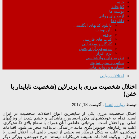
خانه
کتابخانه
نوشته ها
آزمونهای روانی
دانلودها
دانلود کتابهای انگلیسی
پاورپوینت
ویدئو
کتاب های فارسی
کارگاه و سخنرانی
موسیقی آرام بخش
نرم افزار
نظریه های روانشناسی
تماس با مدیر سایت
مشاوره و رواندرمانی
اختلالات روانی
اختلال شخصیت مرزی یا بردرلاین (شخصیت ناپایدار یا
خفن)
توسط
روان راهنما
·
آگوست 18, 2017
اختلال شخصیت مرزی یکی از شایعترین انواع اختلالات شخصیت در ایران
است.اقدام به خودکشیهای مکرر،احساس رهاشدگی و خشم شدید از ویژگیهای
اصلی این اختلال است…بی‌ثباتی عاطفی آنان همراه با سطح بالای تکانش‌گری،
اغلب به رفتارهای خودویرانگری مانند «رانندگی بی‌باک» منجر می‌شود. اقدامات
خودکشی، اغلب به شکل فریبکارانه، بخشی از تصویر بالینی این اختلال است. با
این‌حال، این‌گونه اقدامات همیشه فریبکارانه نیستند. جرح خویشتن، ویژگی دیگر