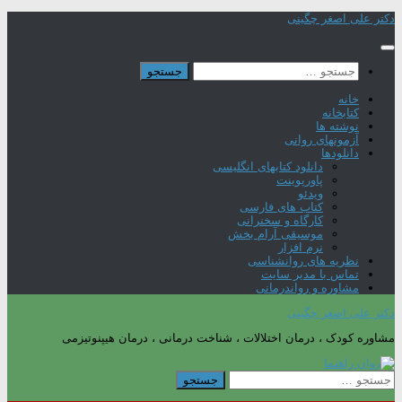
Skip
دکتر علی اصغر چگینی
to
content
جستجو
برای:
خانه
کتابخانه
نوشته ها
آزمونهای روانی
دانلودها
دانلود کتابهای انگلیسی
پاورپوینت
ویدئو
کتاب های فارسی
کارگاه و سخنرانی
موسیقی آرام بخش
نرم افزار
نظریه های روانشناسی
تماس با مدیر سایت
مشاوره و رواندرمانی
دکتر علی اصغر چگینی
مشاوره کودک ، درمان اختلالات ، شناخت درمانی ، درمان هیپنوتیزمی
جستجو
برای: