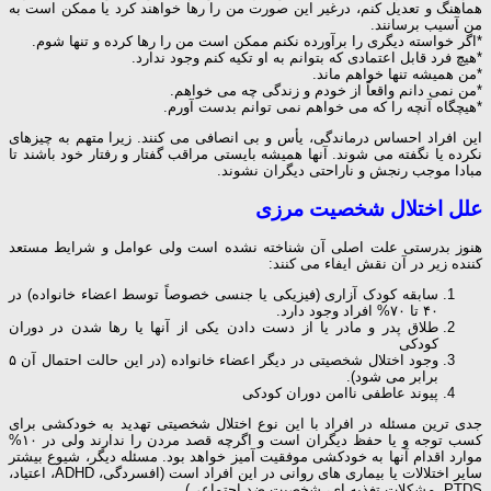
هماهنگ و تعدیل کنم، درغیر این صورت من را رها خواهند کرد یا ممکن است به
من آسیب برسانند.
*اگر خواسته دیگری را برآورده نکنم ممکن است من را رها کرده و تنها شوم.
*هیچ فرد قابل اعتمادی که بتوانم به او تکیه کنم وجود ندارد.
*من همیشه تنها خواهم ماند.
*من نمی دانم واقعاً از خودم و زندگی چه می خواهم.
*هیچگاه آنچه را که می خواهم نمی توانم بدست آورم.
این افراد احساس درماندگی، یأس و بی انصافی می کنند. زیرا متهم به چیزهای
نکرده یا نگفته می شوند. آنها همیشه بایستی مراقب گفتار و رفتار خود باشند تا
مبادا موجب رنجش و ناراحتی دیگران نشوند.
علل اختلال شخصیت مرزی
هنوز بدرستی علت اصلی آن شناخته نشده است ولی عوامل و شرایط مستعد
کننده زیر در آن نقش ایفاء می کنند:
سابقه کودک آزاری (فیزیکی یا جنسی خصوصاً توسط اعضاء خانواده) در
۴۰ تا ۷۰% افراد وجود دارد.
طلاق پدر و مادر یا از دست دادن یکی از آنها یا رها شدن در دوران
کودکی
وجود اختلال شخصیتی در دیگر اعضاء خانواده (در این حالت احتمال آن ۵
برابر می شود).
پیوند عاطفی ناامن دوران کودکی
جدی ترین مسئله در افراد با این نوع اختلال شخصیتی تهدید به خودکشی برای
کسب توجه و یا حفظ دیگران است و اگرچه قصد مردن را ندارند ولی در ۱۰%
موارد اقدام آنها به خودکشی موفقیت آمیز خواهد بود. مسئله دیگر، شیوع بیشتر
سایر اختلالات یا بیماری های روانی در این افراد است (افسردگی، ADHD، اعتیاد،
PTDS، مشکلات تغذیه ای، شخصیت ضد اجتماعی).