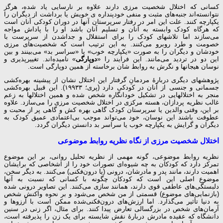
کسانی که اختلال شخصیت مرزی دارند علاوه بر نارسایی یاد شده، هرگز
نتوانسته‌اند جنبه‌های مثبت و منفی خودپنداره ی خویش یا برداشت از دیگران را
یکپارچه کنند. علت این امر در رفتار سرپرستان آنها در دوران کودکی آنان است
که هرگاه کودک وابسته به آنان و تسلیم آنان باشد او را با پاداش مواجه
می‌سازند اما تلاشهای کودک را برای استقلال و جداشدن از سرپرست با
خصومت و طرد روبرو می‌کنند. به این ترتیب است که شخصیت‌های مرزی
خودشان و دیگران را به صورت «یکپارچه خوب» یا «سراسر بد» می‌بینند و بین
این دو در تردید می‌مانند. این فرایند را «
دوپارگی
» نامیده‌اند. تغییرپذیری و
نوسان هیجانها و نگرش به روابط شان برخاسته از همین دوپارگی است.
پژوهشهای دیگری دربارهٔ مردمانِ گرفتار این اختلال نشان از پیشینه بهره‌کشی
جسمانی و جنسی از آنان در کودکی دارد (پری؛ ۱۹۹۳۳). این قبیل بهره‌کشی
منجر به اختلالهایی در تشکیل خودانگاره شخص شده و همین اختلالها به زعم
غالب نظریه پردازان، هسته مرکزی در اختلال شخصیت مرزی را می‌سازد. علاوه
بر این، وقتی والدین یا سرپرستان کودک گاهی بهره کش و گاهی پر از محبت و
عطوفت باشند این نوسان، خود می‌تواند موجب بی‌اعتمادی عمیق کودک به
دیگران و گرایش به یکپارچه خوب یا سراسر بد دانستن دیگران گردد.
اختلال شخصیت مرزی از نگاه
نظریه روابط موضوعی
نظریه روابط موضوعی، گونه مهمی از نظریه تحلیل روانی، بر این موضوع
تمرکز دارد که کودکان به چه شیوه‌ای تصورات خود را از اشخاصی که برایشان
اهمیت دارند، مانند پدر و مادرشان، درونی (یا درون‌فکنی) می‌کنند. به دیگر سخن،
موضوع اصلی این است که کودکان چگونه با کسانی که نسبت به آنها
دلبستگی‌های عاطفی قوی دارند، همانند سازی می‌کنند. این تصاویر درونی شده
(بازنمایی‌های موضوع) قسمتی از من شخص می‌شود و بر نحوه واکنش شخص
به دنیا تأثیر می‌گذارد. اما ارزش‌های درون‌فکنی‌شده ممکن است با آرزوها و
آرمان‌های شخص در بزرگسالی تعارض پیدا کنند. برای مثال، اگر زنی در سنین
دانشگاه که عقیده مادرش دربارهٔ نقش شایسته برای یک زن را پذیرفته است،