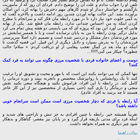
تلفن او را جواب ندادم و علت آن را توضیح دادم. فردای آن روز که از مأموریت
بازگشتم و خواستار دیدار او شدم کارهای مهم دخترش را بهانه کرد، این امکان
برآورده نشد. این حالت بهانه آوردن چندین روز ادامه داشت و بالاخره گفت که
به کمی خلوت خود نیاز دارد تا در مورد رابطه مان فکر کند و سرانجام با مطرح
کردن اینکه به من احساس چندانی ندارد، رابطه مان قطع شد. یکی از بهانه
هایی که می آورد این بود که پروژه ای که می بایستی دو هفته پیش تمام می کرد
بدلیل درگیر بودن رابطه با من به پایان نرسانده است و یا با همسر سابقش در
مورد فرزندشان دچار مشکل و دردسر شده است و تصمیم دارد اصلاً سرپرستی
فرزندشان را به پدرش بسپارد و دلایل دیگری از این قبیل. این قضیه گذشت تا
اینکه دو ماه بعد در کمال تعجب پیغامی از او دریافت کردم: « سلام! حالت
چطوره؟ چیکار می کنی؟!!!!…
دوست و اعضای خانواده فردی با شخصیت مرزی چگونه می توانند به فرد کمک
کنند؟
تنها کمکی که می توانند بکنند این است که با مهر و محبت و تشویق او را ترغیب
کنند تا یک روانشناس یا روانپزشک متخصص و باتجربه ببیند و دوره درمانی را
کامل کند. در رابطه با این افراد، فراموش نکنید و هیچگاه سعی نکنید نقش
منجی و درمانگر را بازی کنید (حتی بسیاری از متخصصین نیز از این کار عاجز
هستند تا چه برسد به افراد عادی).
آیا رابطه با فردی که دچار شخصیت مرزی است ممکن است سرانجام خوبی
داشته باشد؟
تقریباً همیشه خیر. رابطه با چنین افرادی به جز تنش و ناراحتی های شدید و
اینکه فرد برای مدتی بازیچه قرار گیرد و در پایان نیز مقصر، گناهکار و بدهکار
شود چیز دیگری به همراه نخواهد داشت.
روان راهنما