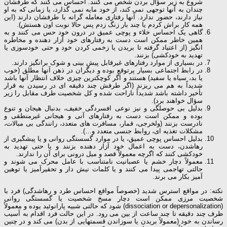
شروع به زیر سؤال بردن شخص می کنند. احساس می کنند که طرفشان
چندان به آنها توجهی نمی کند، از خود مایه نمی گذارد، یا زمانی که به او
نیاز دارند، حضور ندارد. آنها رفتاری معامله گرانه با طرفشان دارند (این
همه کار براش کردم یا چند بار زنگ زدم پس حالا نوبت اون هستش).
گاهی یک احساس خلاء و پوچی عمیق در درون خود حس می کنند و به
همین خاطر ممکن است دست به رفتارهای خود آزار دهنده و مخاطره
انگیز (از اعتیاد گرفته تا بریدن یا زخمی کردن خود و حتی خودسوزی یا
تهدید به خودکشی) بزنند.
در بسیاری از موارد رفتارهای غیرقابل پیش بینی و شوک برانگیز دارند.
در رابط اجتماعی بسیار پرتوقع بوده و دیگران در ذهن آنها مطلق (خوب
یا بد، سیاه یا سفید) هستند و اگر کوچکترین چیزی خلاف انتظار آنها باشد
شدیداً به هم می ریزند (اگر طرفش چند دقیقه ای در رسیدن به قرار
تأخیر داشته باشد شدیداً ناراحت شده و کل شخصیت طرف مقابل را زیر
سؤال خواهند برد).
بدلیل بی حوصلگی و نیز نوعی افسردگی خفیف، بدنبال هیجان و تنوع
بوده و ممکن است دست به رفتارهای آنی و هیجانی غیرمنطقی و
نادرست بزنند (ولخرجی، قمار، مسافرت های متعدد، رانندگی بی مبالات،
مشکلات تغذیه ای، روابط جنسی متعدد و…).
بدلیل احساس پوچی عمیق، یا در موارد گسستگی روانی و یا پیشگیری از
رهاشدن، دست به اعمال خود آزار دهنده بزنند و یا حتی تهدید به
خودکشی کنند که اگرچه معمولاً قصد و میل درونی برای آن را ندارند.
معمولاً دچار خشم یا عصبانیت نامتناسب با عامل محرک می شوند و
حالتی تهاجمی پیدا می کنند و یا کلمات نیش دار و تحقیرآمیز یا توهین
آمیز بکار می برند.
نکته: در مواقع استرس شدید (خصوصاً مواقع احساس طرد و رهاشدگی) فرد با
شخصیت مرزی ممکن است دچار مسخ شخصیت یا گسستگی روانی
(dissociation or depersonalization) شود که حالتی شبیه پارانوئید یوده و معمولاً
ظرف چند دقیقه تا چند ساعت از بین می رود. در این حالت فرد اقدام به آسیب
رساندن به خود (معمولاً بریدن یا سوزاندن قسمتهایی از بدن) می کند و در چنین