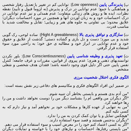
پ)
پذیرندگی پایین
(Low openness): توانایی کم در تغییر یا تعدیل رفتار شخصی
و هماهنگی با جمع؛ عدم توانایی در درک و پذیرش (نه لزوماً قبول و تأیید) نقطه
نظرات، ایده ها و روش های زندگی متفاوت؛ عدم همدلی و نیز عدم توانایی در
درک احساسات خود و به زبان آوردن آنها و همچنین در مورد احساسات دیگران؛
علایق محدود؛ بی تفاوتی به جلوه های هنر و زیبایی؛ تقابل و مخالفت شدید با
مناسب قدرت.
ت)
سازگاری و توافق پذیری بالا
(Hight A greeableness): ساده لوحی، رک گویی
شدید و بی مورد؛ دست و دل بازی و گشاده دستی؛ گذشت از علایق و حقوق
خود و عدم توانایی در ابراز خود و مطالبه ی حق خود؛ به راحتی مورد سوء
استفاده قرار گرفتن.
ث)
تعهد پذیری و وظیفه شناسی پایین
(Low Conscientiousness): باور نکردن
توانمندیهای ذهنی و هنری؛ عدم پیروی از قوانین، مقررات و عرف جامعه؛ کنترل
نفس پایین حتی اگر دلیل قوی وجود داشته باشد؛ فقدان هدف شخصی و شغلی
مشخص.
الگوی فکری اختلال شخصیت مرزی
در ضمیر این افراد الگوهای فکری و مکانیسم های دفاعی زیر نقش بسته است:
*من آدم بدی هستم و بایستی بخاطر آن تنبیه شوم.
*اگر دیگران من واقعی ام را بشناسد دیگر من را دوست نخواهد داشت و من را
رها خواهند کرد.
*من به تنهایی از عهده کارها و مشکلات خود بر نخواهم آمد و نیاز دارم که به
کسی تکیه کنم.
*هیچکس تمایل و یا توان کمک کردن به من را ندارد.
*دیگران بدجنس هستند و قصد سوء استفاده دارند.
*اگر به کسی اعتماد کنم خود را در معرض آسیب و سوء استفاده قرار می دهم.
*من بایستی رفتارها، احساسات و نیازهای خود را با خواسته و تمایلات دیگران