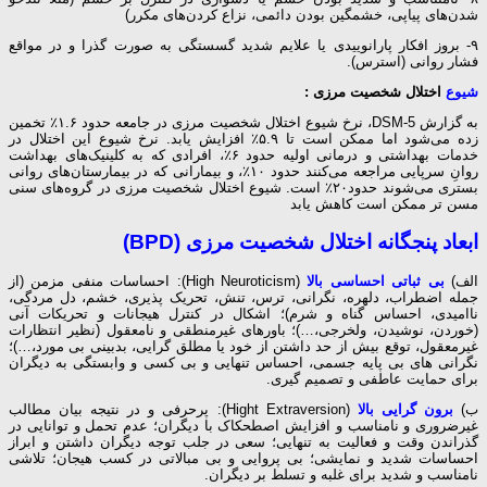
شدن‌های پیاپی، خشمگین بودن دائمی، نزاع کردن‌های مکرر)
۹- بروز افکار پارانوییدی یا علایم شدید گسستگی به صورت گذرا و در مواقع
فشار روانی (استرس).
شیوع
اختلال شخصیت مرزی :
به گزارش DSM-5، نرخ شیوع اختلال شخصیت مرزی در جامعه حدود ۱.۶٪ تخمین
زده می‌شود اما ممکن است تا ۵.۹٪ افزایش یابد. نرخ شیوع این اختلال در
خدمات بهداشتی و درمانی اولیه حدود ۶٪، افرادی که به کلینیک‌های بهداشت
روانِ سرپایی مراجعه می‌کنند حدود ۱۰٪، و بیمارانی که در بیمارستان‌های روانی
بستری می‌شوند حدود۲۰٪ است. شیوع اختلال شخصیت مرزی در گروه‌های سنی
مسن تر ممکن است کاهش یابد
ابعاد پنجگانه اختلال شخصیت مرزی
(BPD)
الف)
بی ثباتی احساسی بالا
(High Neuroticism): احساسات منفی مزمن (از
جمله اضطراب، دلهره، نگرانی، ترس، ‌تنش، تحریک پذیری،‌ خشم، دل مردگی،
ناامیدی، احساس گناه و شرم)؛ اشکال در کنترل هیجانات و تحریکات آنی
(خوردن، نوشیدن، ولخرجی،…)؛ باورهای غیرمنطقی و نامعقول (نظیر انتظارات
غیرمعقول، توقع بیش از حد داشتن از خود یا مطلق گرایی، بدبینی بی مورد،…)؛
نگرانی های بی پایه جسمی، احساس تنهایی و بی کسی و وابستگی به دیگران
برای حمایت عاطفی و تصمیم گیری.
ب)
برون گرایی بالا
(Hight Extraversion): پرحرفی و در نتیجه بیان مطالب
غیرضروری و نامناسب و افزایش اصطحکاک با دیگران؛ عدم تحمل و توانایی در
گذراندن وقت و فعالیت به تنهایی؛ سعی در جلب توجه دیگران داشتن و ابراز
احساسات شدید و نمایشی؛ بی پروایی و بی مبالاتی در کسب هیجان؛ تلاشی
نامناسب و شدید برای غلبه و تسلط بر دیگران.