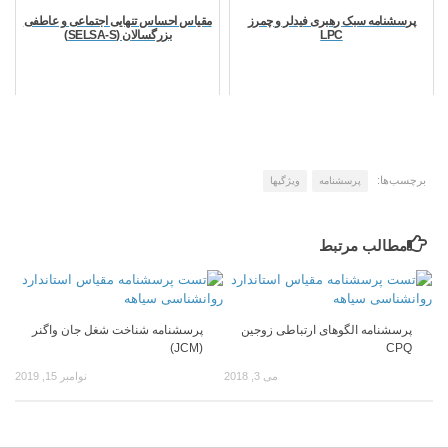
پرسشنامه سبک رهبری فیدلر و چمرز
مقیاس احساس تنهایی اجتماعی و عاطفی
LPC
بزرگسالان (SELSA-S)
برچسب‌ها:
پرسشنامه
ویژگیها
مطالب مرتبط
پرسشنامه الگوهای ارتباطی زوجین
پرسشنامه شناخت شغل جان واگنر
(JCM)
CPQ
می 3, 2018
نوامبر 15, 2019