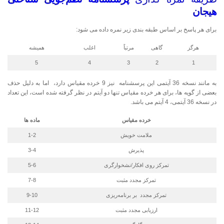
هیجان
برای هر پاسخ بر اساس طبقه بندی زیر نمره داده می شود:
هرگز
گاهی
مرتباً
اغلب
همیشه
5
4
3
2
1
به مانند نسخه 36 آیتمی این پرسشنامه نیز 9 خرده مقیاس دارد، اما به دلیل حذف
بعضی از گویه ها، برای هر خرده مقیاس تنها دو آیتم در نظر گرفته شده است، این تعداد
در نسخه 36 آیتمی، 4 آیتم می باشد.
خرده مقیاس­
ماده ها
ملامت خویش
1-2
پذیرش
3-4
تمرکز روی افکار/نشخوارگری
5-6
تمرکز مجدد مثبت
7-8
تمرکز مجدد بر برنامه‌ریزی
9-10
ارزیابی مجدد مثبت
11-12