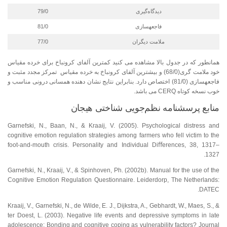
دیدگاه‌گیری
79/0
فاجعه­سازی
81/0
ملامت دیگران
77/0
همانطور که در جدول بالا مشاهده می کنید کمترین آلفای کرونباخ برای خرده مقیاس
خود ملامت گری(68/0) و بیشترین آلفای کرونباخ به خرده مقیاس تمرکز مجدد مثبت و
فاجعه­سازی (81/0) اختصاص دارد. بنابراین نتایج نشان دهنده همسانی درونی مناسب و
خوب نسخه کوتاه CERQ می باشد.
منابع پرسشنامه­ نظم‌جویی شناختی هیجان
Garnefski, N., Baan, N., & Kraaij, V. (2005). Psychological distress and
cognitive emotion regulation strategies among farmers who fell victim to the
foot-and-mouth crisis. Personality and Individual Diﬀerences, 38, 1317–
1327.
Garnefski, N., Kraaij, V., & Spinhoven, Ph. (2002b). Manual for the use of the
Cognitive Emotion Regulation Questionnaire. Leiderdorp, The Netherlands:
DATEC.
Kraaij, V., Garnefski, N., de Wilde, E. J., Dijkstra, A., Gebhardt, W., Maes, S., &
ter Doest, L. (2003). Negative life events and depressive symptoms in late
adolescence: Bonding and cognitive coping as vulnerability factors? Journal