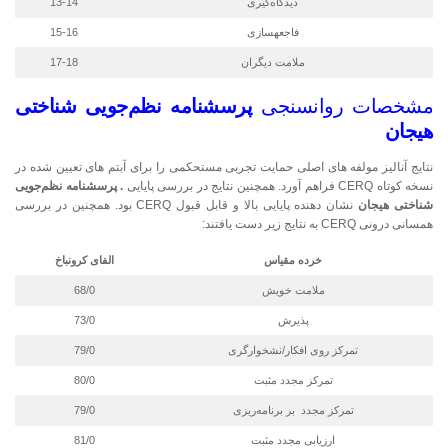
دیدگاه‌گیری
13-14
فاجعه­سازی
15-16
ملامت دیگران
17-18
مشخصات روانسنجی
پرسشنامه نظم‌جویی شناختی
هیجان
نتایج آنالیز مولفه های اصلی حمایت تجربی مستحکمی را برای آبتم های تعیین شده در
نسخه کوتاه CERQ فراهم آورد. همچنین نتایج در بررسی پایایی
.
پرسشنامه نظم‌جویی
شناختی هیجان
نشان دهنده پایایی بالا و قابل قبول CERQ بود. همچنین در بررسی
همسانی درونی CERQ به نتایج زیر دست یافتند:
خرده مقیاس­
الفای کرونباخ
ملامت خویش
68/0
پذیرش
73/0
تمرکز روی افکار/نشخوارگری
79/0
تمرکز مجدد مثبت
80/0
تمرکز مجدد بر برنامه‌ریزی
79/0
ارزیابی مجدد مثبت
81/0