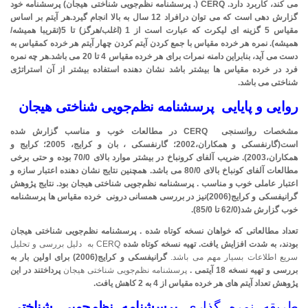
می کند، کاربرد دارد.
CERQ
(.
پرسشنامه نظم‌جویی شناختی هیجان) پرسشنامه خود
گزارش دهی است که می توان درافراد 12 سال به بالا انجام گیرد.هر آیتم بر اساس
مقیاس 5 گزینه ای لیکرت که عبارت است از 1 (اغلب/هرگز) تا 5(تقریبا همیشه/
همیشه). نمره هر خرده مقیاس با جمع کردن آیتم کردن چهار آیتم هر خرده کمقیاس به
دست می آید، بنابراین دامنه نمرات برای هر خرده مقیاس 4 تا 20 می باشد.هر چه نمره
فرد در خرده مقیاس ها بیشتر باشد نشان دهنده استفاده بیشتر از آن استراتژی
شناختی می باشد.
روایی و پایایی
پرسشنامه نظم‌جویی شناختی هیجان
مشخصات روانسنجی
CERQ
در مطالعات خوب و مناسب گزارش شده
است(گارنفسکی و همکاران،2002؛ گارنفسکی ، بان و کرایج، 2005؛ کرایج و
همکاران،2003). ضریب آلفای کرونباخ در بیشتر موارد بالای 70/0 بوده و حتی برخی
مطالعات آلفای کونباخ بالای 80/0 می باشد. همچنین نتایج نشان دهنده اعتبار سازه و
اعتبار عاملی خوب و مناسب .
پرسشنامه نظم‌جویی شناختی هیجان بود. نتایج پژوهش
گرانیفسکی و کرایج(2006)نیز در بررسی همسانی درونی خرده مقیاس ها پرسشنامه
خوب گزارش شد(62/0 تا 85/0).
تعداد مطالعاتی که خواهان نسخه کوتاه شده .
پرسشنامه نظم‌جویی شناختی هیجان
بودند، به شدت افزایش یافت. تهیه نسخه کوتاه شده
CERQ به دلیل بررسی و تحلیل
سریع اطلاعات بسیار مهم می باشد.
گرانیفسکی و کرایج(2006) برای اولین بار به
بررسی و تهیه نسخه 18 آیتمی .
پرسشنامه­ نظم‌جویی شناختی هیجان
پرداختند در این
پژوهش تعداد آیتم های هر خرده مقیاس
از 4 به 2 کاهش یافت.
طریقه نمره گذاری
پرسشنامه نظم‌جویی شناختی