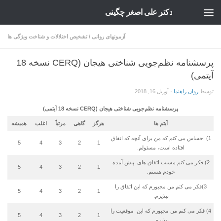
دکتر علی اصغر چگینی
Skip to content
آزمونهای روانی
/
تشخیص اختلالات و شناخت ویژگی ها
پرسشنامه­ نظم‌جویی شناختی هیجان (CERQ نسخه 18
آیتمی)
توسط
روان راهنما
·
آوریل 16, 2018
پرسشنامه­ نظم‌جویی شناختی هیجان
(
CERQ
نسخه 18 آیتمی
)
آیتم ها
هرگز
گاهی
مرتباً
اغلب
همیشه
1) احساس می کنم که من برای آنچه که اتفاق
5
4
3
2
1
افتاده است، مسئولم.
2) فکر می کنم مسبب اتفاق های پیش آمده
5
4
3
2
1
خودم هستم.
3)فکر می کنم من مجبورم که این اتفاق را
5
4
3
2
1
بپذیرم.
4) فکر می کنم من مجبورم که این موقعیت را
5
4
3
2
1
بپذیرم.