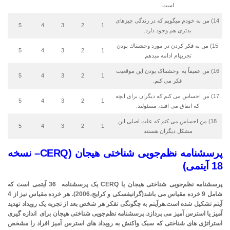
است.
14) من به خودم می­گویم كه در زندگی چیزهای
5
4
3
2
1
بدتری هم وجود دارد.
15) من به فكر كردن در مورد وحشتناك بودن
5
4
3
2
1
تجربه­ام ادامه می­دهم.
16) من عمیقاً به وحشتناک بودن این موقعیت
5
4
3
2
1
فکر می کنم.
17) من احساس می کنم که دیگران برای انچه
5
4
3
2
1
که اتفاق می افتد، مسئولند.
18) من احساس می کنم که علت اصلی این
5
4
3
2
1
مشکل دیگران هستند.
پرسشنامه­ نظم‌جویی شناختی هیجان
(
CERQ
– نسخه
18 آیتمی
)
پرسشنامه­ نظم‌جویی شناختی هیجان
یا
CERQ
یک پرسشنامه 36 آیتمی است که
شامل 9 خرده مقیاس
می باشد
(گرانیفسکی و کرایج،2006). هر خرده مقیاس نیز از 4
آیتم تشکیل شده است.هرآیتم به چگونگی تفکر هر شخص بعد از تجربه یک رویداد تهدید
آمیز یا استرس آمیز می پردازد.
پرسشنامه نظم‌جویی شناختی هیجان برای اندازه گیری
استراتژی های شناختی که سبک واکنش به رویداد های استرس آمیز افراد را مشخص