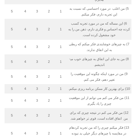
5) من اغلب در مورد احساسی كه نسبت به
5
4
3
2
1
این تجربه دارم، فكر می­كنم.
6) این مساله که من در مورد تجربه کسب
کرده چه احساس و فکری دارم، ذهن من را به
1
2
3
4
5
خود مشغول کرده است.
7) به چیزهای خوشایندی فكر می­كنم كه ربطی
5
4
3
2
1
به این اتفاق ندارند.
8) من به جای این اتفاق به چیزهای خوب می­
5
4
3
2
1
اندیشم.
9) من در مورد اینکه چگونه این موقعیت را
5
4
3
2
1
تغییر دهم، فکر می کنم.
10) برای بهترین كار ممكن برنامه ریزی می­كنم.
1
2
3
4
5
11) من فکر می کنم می توانم از این موقعیت
5
4
3
2
1
چیزی را یاد بگیرم.
12) من فکر می کنم در نتیجه چیزی که برای
5
4
3
2
1
من اتفاق افتاده است، قوی تر خواهم شد.
13) فكر می­كنم چیزی را كه من تجربه كرده­ام
در مقایسه با چیزهای دیگر خیلی بد نبوده
1
2
3
4
5