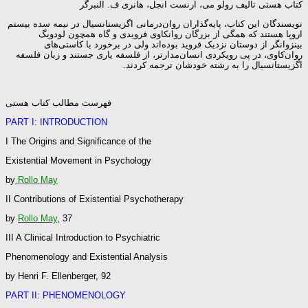
کتاب هستی تالیف رولو می، ارنست انجل، هانری ف. النبرگر
نویسندگان این کتاب، پایه‌گذاران روان‌درمانی اگزیستانسیال در نیمه سده بیستم
اروپا هستند که همگی از بزرگان روانکاوی فرویدی و گاه همچون لودویگ
بینزوانگر از دوستان نزدیک فروید بوده‌اند ولی در برخورد با کاستی‌های
روان‌کاوی، در پی رویکردی انسان‌مدارتر، از فلسفه یاری جستند و زبان فلسفه
اگزیستانسیال را به رشته خودشان ترجمه کردند.
فهرست مطالب کتاب هستی
PART I: INTRODUCTION
I The Origins and Significance of the
Existential Movement in Psychology
by
Rollo May
II Contributions of Existential Psychotherapy
by
Rollo May
, 37
III A Clinical Introduction to Psychiatric
Phenomenology and Existential Analysis
by Henri F. Ellenberger, 92
PART II: PHENOMENOLOGY