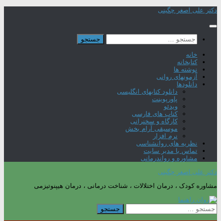
Skip
دکتر علی اصغر چگینی
to
content
جستجو
برای:
خانه
کتابخانه
نوشته ها
آزمونهای روانی
دانلودها
دانلود کتابهای انگلیسی
پاورپوینت
ویدئو
کتاب های فارسی
کارگاه و سخنرانی
موسیقی آرام بخش
نرم افزار
نظریه های روانشناسی
تماس با مدیر سایت
مشاوره و رواندرمانی
دکتر علی اصغر چگینی
مشاوره کودک ، درمان اختلالات ، شناخت درمانی ، درمان هیپنوتیزمی
جستجو
برای: