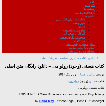
خانه
کتابخانه
نوشته ها
آزمونهای روانی
دانلودها
دانلود کتابهای انگلیسی
پاورپوینت
ویدئو
کتاب های فارسی
کارگاه و سخنرانی
موسیقی آرام بخش
نرم افزار
نظریه های روانشناسی
تماس با مدیر سایت
مشاوره و رواندرمانی
دانلود کتاب های روانشناسی به زبان اصلی
کتاب هستی (وجود) رولو می – دانلود رایگان متن اصلی
توسط
روان راهنما
·
ژوئن 28, 2017
کتاب
هستی
(وجود)
رولو می
کتاب هستی رولومی
EXISTENCE A ‘New Dimension in Psychiatry and Psychology
by
Rollo May
, Ernest Angel , Henri F. Ellenberger