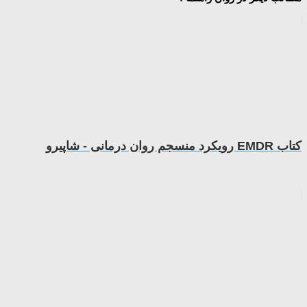
کتاب EMDR رویکرد منسجم روان درمانی - شاپیرو