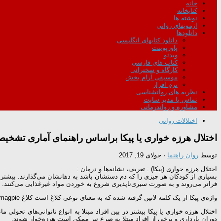
خانه
کتابخانه
نوشته ها
آزمونهای روانی
دانلودها
دانلود کتابهای انگلیسی
پاورپوینت
ویدئو
کتاب های فارسی
کارگاه و سخنرانی
موسیقی آرام بخش
نرم افزار
نظریه های روانشناسی
تماس با مدیر سایت
مشاوره و رواندرمانی
اختلالات روانی
اختلال هرزه خواری یا پیکا براساس راهنمای آماری تشخیص
توسط
روان راهنما
·
جولای 19, 2017
اختلال هرزه‌ خواری (پیکا) : تعریف، نشانه‌ها و درمان :
بسیاری از کودکان هر چیزی را که دم دستشان باشد به دهانشان می‌گذارند. بیشتر م
فراتر می‌روند و به صورت سیری‌ناپذیری شروع به خوردن مواد غیرغذایی می‌کنند.
واژه‌ی پیکا از یک کلمه لاتین گرفته شده که به معنای نوعی کلاغ است کلاغ magpie. این کلاغ به داشتن اشتهای زیاد و هرچیزخواری معروف است.
دوران بارداری و برخی از افراد مبتلا به صرع نیز ممکن است هرزه‌خوار شوند.