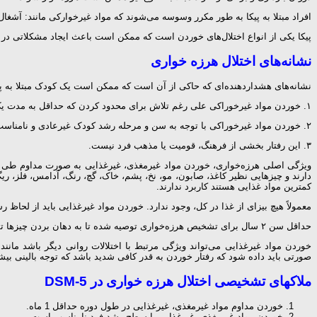
افراد مبتلا به پیکا به طور مکرر وسوسه می‌شوند که مواد غیرخوارکی مانند: آشغال،
پیکا یکی از انواع اختلال‌های خوردن است که ممکن است باعث ایجاد مشکلاتی در سلامتی مانند مسمومیت با سرب (lead poisoning)
نشانه‌های اختلال هرزه خواری
نشانه‌های هشداردهنده‌ای که حاکی از آن است که ممکن است یک کودک مبتلا به پی
۱. خوردن مواد غیرخوراکی علی رغم تلاش برای محدود کردن که حداقل به مدت یک ماه یا بیشتر طول بکشد.
۲. خوردن مواد غیرخوراکی با توجه به سن و مرحله رشد کودک غیرعادی و نامناسب با سطح رشد اوست.
۳. این رفتار بخشی از فرهنگ، قومیت یا مذهب فرد نیست.
ویژگی اصلی هرزه‌خواری، خوردن مواد غیرمغذی، غیرغذایی به صورت مداوم طی مد
دارند و چیزهایی نظیر کاغذ، صابون، مو، نخ، پشم، خاک، گچ، رنگ، آدامس، فلز، 
کمترین مواد غذایی هستند کاربرد ندارند.
معمولاً هیچ بیزای از غذا در کل، وجود ندارد. خوردن مواد غیرغذایی باید از لحا
حداقل سن ۲ سال برای تشخیص هرزه‌خواری توصیه شده تا به دهان بردن چیزها توسط کودکان که از لحاظ رشدی طبیعی است و به فرو دادن منجر می‌شود کنار گذاشته شود.
خوردن مواد غیرغذایی می‌تواند ویژگی مرتبط با اختلالات روانی دیگر باشد مانند
صورتی باید داده شود که رفتار خوردن به قدر کافی شدید باشد که توجه بالینی بیش
ملاکهای تشخیصی اختلال هرزه خواری در DSM-5
خوردن مداوم مواد غیرمغذی، غیرغذایی در طول دوره حداقل 1 ماه.
خوردن مواد غیرمغذی، غیرغذایی با سطح رشد فرد نامناسب است.