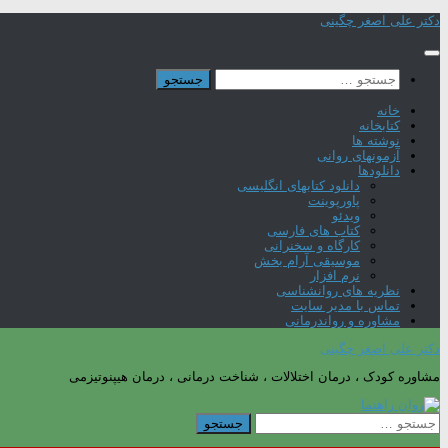
Skip
دکتر علی اصغر چگینی
to
content
جستجو
برای:
خانه
کتابخانه
نوشته ها
آزمونهای روانی
دانلودها
دانلود کتابهای انگلیسی
پاورپوینت
ویدئو
کتاب های فارسی
کارگاه و سخنرانی
موسیقی آرام بخش
نرم افزار
نظریه های روانشناسی
تماس با مدیر سایت
مشاوره و رواندرمانی
دکتر علی اصغر چگینی
مشاوره کودک ، درمان اختلالات ، شناخت درمانی ، درمان هیپنوتیزمی
جستجو
برای: