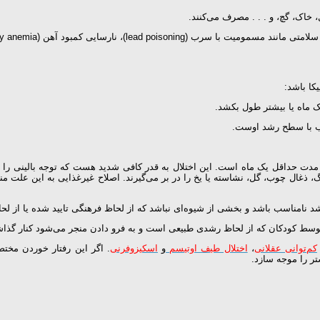
 خاک، گچ، و . . . مصرف می‌کنند.
، نارسایی کمبود آهن (iron-deficiency anemia) شود.
کا باشد:
ت حداقل یک ماه است. این اختلال به قدر کافی شدید هست که توجه بالینی را م
ریگ، ذغال چوب، گل، نشاسته یا یخ را در بر می‌گیرند. اصلاح غیرغذایی به این عل
ظ رشد نامناسب باشد و بخشی از شیوه‌ای نباشد که از لحاظ فرهنگی تایید شده یا از
کم‌توانی عقلانی
،
اختلال طیف اوتیسم
و
اسکیزوفرنی
. اگر این رفتار خوردن مختص
تر را موجه سازد.