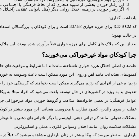
این رفتار خوردن بخشی از شیوه هنجاری که از لحاظ فرهنگی یا اجتماعی ت
اگر رفتار خوردن در زمینه اختلال روانی دیگر (مثل ناتوانی عقلانی {اختل
یادداشت گذاری:
کد ICD-9-CM برای هرزه خواری 307.52 است و برای کودکان یا بزرگسالان استفاده می شود. کدهای ICM-10-CM برای هرزه خواری در کودکان (F98.3) و در بزرگسالان (F50.8).
در حالت بهبود:
بعد از این که ملاک های کامل برای هرزه خواری قبلاً برآورده شده بودند، این ملا
چرا کودکان مواد غیرخوراکی می‌خورند؟
علت‌های اصلی اختلال هرزه خواری ناشناخته مانده‌اند اما شرایط و موقعیت‌های خا
کمبودهای تغذیه‌ای، مانند آهن و روی. این مورد ممکن است باعث وسوسه به خوردن
رژیم: برخی از افرادی که رژیم می‌گیرند ممکن است بخواهند که گرسنگی خود را 
تغذیه‌ی بد به ویژه در کشورهای در حال توسعه باعث می‌شود که افراد مبتلا به پیکا
عوامل فرهنگی: در بعضی خانواده‌ها، مذاهب و گروه‌ها خوردن مواد غیرخوراکی جزء 
غفلت از سوی والدین، کمبود نظارت یا محرومیت هیجانی: این مورد بیشتر در کودک
مشکلات تحولی: مانند کم توانی ذهنی، اوتیسم یا دیگر ناتوانی‌های ذهنی یا نابنهجا
مشکلات سلامت روان: مانند اختلال وسواس فکری ـ عملی و اسکیزوفرنی.
بارداری: به نظر می‎رسد که پیکا بیشتر در زنان بارداری مشاهده می‎شود که قبلاً در طول دوران کودکی یا قبل از بارداری‌شان چنین رفتاری را نشان داده‌اند یا اینکه در خانواده‌ی آنها سابقه‌ی پیکا وجود داشته است.