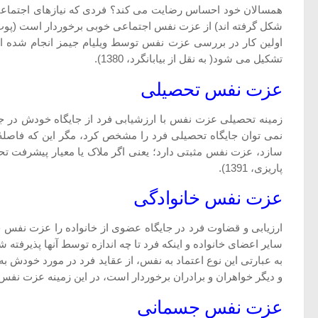
همسالان خود احساس رضایت می کند؟ فردی که نیازهای اجتماعی ا
شکل گرفته اند) از عزت نفس اجتماعی خوبی برخوردار است (پوپ ، 988
اولین کار در بررسی عزت نفس توسط ویلیام جیمز انجام شده است
تشکیل می شود( به نقل از بیابانگرد، 1380).
عزت نفس تحصیلی
زمینه تحصیلی عزت نفس با ارزشیابی فرد از جایگاه خودش در جای
نمی توان جایگاه تحصیلی فرد را مشخص کرد، مگر این که فاصلۀ ا
سازد، عزت نفس مثبتی دارد؛ یعنی اگر ملاک یا معیار پیشرفت ت
پاریزی، 1391).
عزت نفس خانوادگی
ارزیابی و قضاوت فرد در جایگاه عضوی از خانواده را عزت نفس خانو
سایر اعضای خانواده و اینکه فرد تا چه اندازه توسط آنها پذیرفته 
به عبارتی این نوع اعتماد به نفس، از عقاید فرد در مورد خودش
و دیگر خواهران و برادران برخوردار است، در این زمینه عزت نفس بالایی خواهد داشت (پوپ، 988
عزت نفس جسمانی