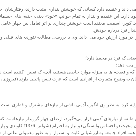
می داند و عقیده دارد کسانی که خویشتن پنداری مثبت دارند، رفتارشان ا
د دارد. این عقیده و پندار به تمام جوانب «خود» یعنی، جنبه¬های جسم
 کوپر¬اسمیت معتقد است خویشتن-پنداری بر اثر تعامل بین چهار عامل حا
پندار فرد درباره خودش.
 مورد ارزش خود می¬داند. وی با بررسی مطالعه تئوری¬های قبلی و تح
 واقعیت¬ها به منزله موارد خاصی هستند، آنچه که تعیین¬کننده است ن
وت از افرادی است که عزت نفس پائینی دارند (فیروزی، 1384؛ کاوندی و پاریزی، 1391).
ح¬ترین نظریه را در مورد خودشکوفایی در سال 1934 ارایه کرد. به نظر وی انگیزه آدمی ناشی از نیا
بقه از نیازهای آدمی قرار می¬گیرد، ارضای چهار گروه از نیازهاست که 
ابستگی) و نیاز به احترام (شولتز، 1376؛ کاوندی و پاریزی، 1391).
مه افراد جامعه به ارزشیابی ثابت و استوار و به طور معمولی عالی از خ