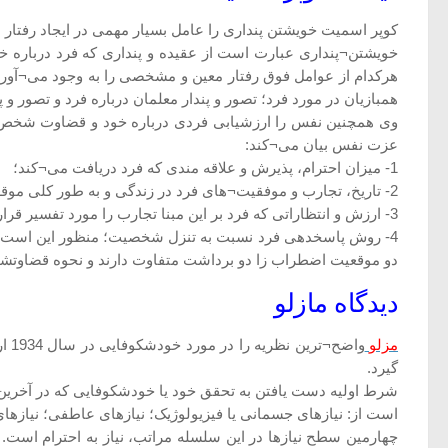
کوپر اسمیت خویشتن پنداری را عامل بسیار مهمی در ایجاد رفتار 
خویشتن¬پنداری عبارت است از عقیده و پنداری که فرد درباره خو
هرکدام از عوامل فوق رفتار معین و مشخصی را به وجود می¬آورد.
همبازیان در مورد فرد؛ تصور و پندار معلمان درباره فرد و تصور و 
وی همچنین نفس را ارزشیابی فردی درباره خود و قضاوت شخص در
عزت نفس بیان می¬کند:
1- میزان احترام، پذیرش و علاقه مندی که فرد دریافت می¬کند؛
2- تاریخ، تجارب و موفقیت¬های فرد در زندگی و به طور کلی موقعیتی که فرد در محیط دارد؛
3- ارزش و انتظاراتی که فرد بر این مبنا تجارب را مورد تفسیر قرار می¬دهد؛
4- روش پاسخدهی فرد نسبت به تنزل شخصیت؛ منظور این است که
دو موقعیت اضطراب زا دو برداشت متفاوت دارند و نحوه قضاوتشان به وضوح متفا
دیدگاه مازلو
مزلو
واض
گیرد.
شرط اولیه دست یافتن به تحقق خود یا خودشکوفایی که در آخرین ط
است از: نیازهای جسمانی یا فیزیولوژیک؛ نیازهای عاطفی؛ نیازهای محبت (و احساس و
چهارمین سطح نیازها در این سلسله مراتب، نیاز به احترام است. ه