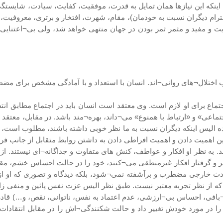
اینکه این نیازها همان تمایل به قدرت، موفقیت، کفایت، سیادت، شایستگی، 
احترام دیگران نسبت به خودمان)، مقام، شهرت، افتخار و برتری، معروفیت،
یت و مفید و مثمر ثمر بودن در جهان منتهی خواهد شد، ولی بی¬اعتنایی
ب اختلال¬های روانی¬اند. انسان با استعداد و با آمادگی مشخص برای
 برای او لازم است. وی معتقد است انسان باید در اجتماع مطابق انتظارا
اجتماعی» و «ارتباط با همنوع» می¬داند، بهره¬مند باشد. در مقابل، معتق
الیس اینکه دیگران نسبت به ما نظر خوبی داشته باشند، مطلوب است، ول
ن و اهمیت افراطی دادن به داشتن روابط متقابل از جانب فرد است (الیس، 1973؛ کاوندی 
به نظر او افکار و عواطف، کنش های متفاوت و جداگانه¬ای نیستند. از ای
 اسیر و گرفتار افکار غیرمنطقی می¬کنند، خود را در حالت احساس خشم
حوادث خارجی مضطرب و برآشفته نمی¬شود، بلکه دیدگاه و تصوری که او ا
که از نظر تجربه معتبر نیست. طبق نظر الیس عزت نفس پائین و منفی زا
¬بافی، احساس بی¬ارزشی، عدم اعتماد به نفس، ناتوانی، نقص، و…) قادر ن
ا در مورد خودش تغییر داد و حالت شکنندگی¬اش را در مقابل انتقادات ی