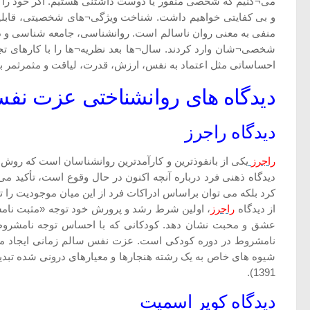
می¬کنیم که شخصی منفور یا دوست داشتنی هستیم. اگر خود را 
و بی کفایتی خواهیم داشت. شناخت ویژگی¬های شخصیتی، قابلیت¬
منفی به معنی روان ناسالم است. روانشناسی، جامعه شناسی و در
شخصی¬شان وارد کردند. سال¬ها بعد نظریه¬ها را با کارهای تج
احساساتی مثل اعتماد به نفس، ارزش، قدرت، لیاقت و مثمرثمر بودن در جهان،
دیدگاه های روانشناختی عزت نف
دیدگاه راجرز
راجرز
یکی از بانفوذترین و کارآمدترین روانشناسان است که روش ا
دیدگاه ذهنی فرد درباره آنچه اکنون در حال وقوع است، تأکید م
کرد بلکه می توان براساس ادراکات فرد از این میان موجودیت را ت
از دیدگاه
راجرز
، اولین شرط رشد و پرورش خود توجه «مثبت نام
عشق و محبت نشان دهد. کودکانی که با احساس توجه نامشروط 
نامشروط در دوره کودکی است. عزت نفس سالم زمانی ایجاد می 
1391).
دیدگاه کوپر اسمیت