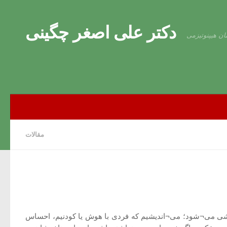
Skip to content
دکتر علی اصغر چگینی
ان هیپنوتیزمی
مقالات
شی می¬شود؛ می¬اندیشیم که فردی با هوش یا کودنیم، احساس