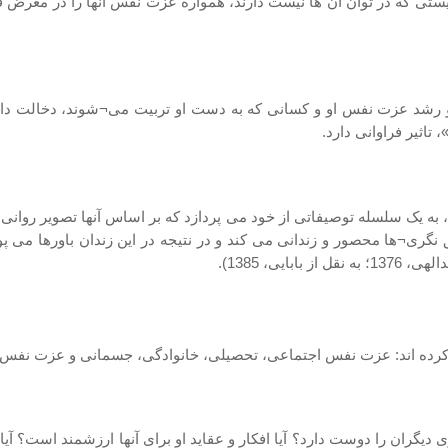
لیستی که در توان آن ها نیست دارند، همواره عزت نفس آنها را در معرض ف
رشد عزت نفس او و کسانی که به دست او تربیت می¬شوند، دخالت دارد. 
اثیر فراوانی دارد.
 یک سلسله توصیفاتی از خود می پردازد که بر اساس آنها تصویر روانی خو
لق نگری¬ها محصور و زندانی می کند و در نتیجه در این زندان باورها می
ی، 1385).
 کرده اند: عزت نفس اجتماعی، تحصیلی، خانوادگی، جسمانی و عزت نفس 
یگران را دوست دارد؟ آیا افکار و عقاید او برای آنها ارزشمند است؟ آیا ا