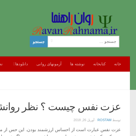
جستجو
برای:
خانه
کتابخانه
نوشته ها
آزمونهای روانی
دانلودها
نظ
عزت نفس چیست ؟ نظر روانشن
توسط
ROSTAM
·
آوریل 26, 2018
عزت نفس عبارت است از احساس ارزشمند بودن. این حس از مجم