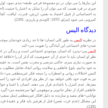
این نیازها را می توان در دو مجموعۀ فرعی طبقه¬بندی نمود. اول 
چیزی در فرد هست که می توان آن را تمایل به اعتبار یا حیثیت (
به احساساتی از قبیل اعتماد به نفس، ارزش، قدرت، لیاقت، کفا
کمرویی می شود (مزلو، 1970؛ کاوندی و پاریزی، 1391).
دیدگاه الیس
در نظریه
الیس
به طور کلی انسان¬ها تا حد زیادی خودشان موج
شدن¬های اجتماعی این آمادگی را تقویت می¬کند.
الیس
می¬پذیرد که انسان موجودی اجتماعی است و زندگی در اجتماع
نظر او انسان باید تا حدی از آن خصوصیت که آدلر آن را «علاقۀ 
به صورت نیازی مبرم، حالتی مرضی و مخرب نفس است. به عقیده 
به خود بدانیم. بلوغ عاطفی و سلامت روانی ایجاد تعامل مطلوب بین اهمیت داد
الیس اختلالات روانی و اضطراب را نتیجه فکر غیرمنطقی می¬داند. 
نیز به قوت خود باقی خواهد بود. از نظر وی افرادی که خود را
مفرط، عدم کنترل یا ناشادی قرار می دهند. انسان با اشیا و 
عاطفی افراد از تفکر جادویی و موهومی آنها سرچشمه می¬گیرد 
توانایی¬های مفید و سازنده به دلیل افکار غیرمنطقی (مثل منفی
این مشکل (عدم عزت نفس) قبل از هرچیز باید فکر و عقیدۀ فرد ر
1391).