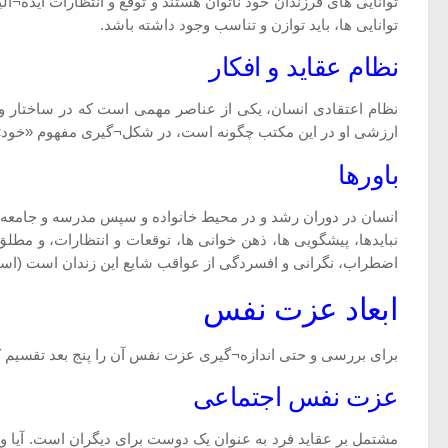
توانایی های فرزندان خود ناتوان هستند و توقع و انتظارات ایده¬آ
توانایی ها، باید توازن و تناسب وجود داشته باشد.
نظام عقاید و افکار
نظام اعتقادی انسان، یکی از عناصر مهمی است که در ساختار و 
ارزشی او در این مکتب چگونه است، در شکل¬گیری مفهوم «خود»، ت
باورها
انسان در دوران رشد و در محیط خانواده و سپس مدرسه و جامعه، به
نبایدها، پیشگویی ها، ذهن خوانی ها، توقعات و انتظارات، و مط
اضطراب، نگرانی و افسردگی از عواقب شایع این زندان است (اسدالهی، 1376؛ به نقل از بابای
ابعاد عزت نفس
برای بررسی و حتی اندازه¬گیری عزت نفس آن را پنج بعد تقسیم
عزت نفس اجتماعی
مشتمل بر عقاید فرد به عنوان یک دوست برای دیگران است. آیا وی د