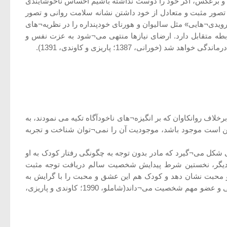
و برعکس، اگر خود را دوست نداشته باشیم احساس ناخوشایندی
صور مثبت و متعادل از خود داشتن نشانه سلامت روانی و تصور
یدی¬هایی» مثل سالیوان و هورنای خودپنداره را در نظریه¬های
بطه متقابل دارد. ارضای نیازها منتهی می¬شود به عزت نفس و
ی، 1387؛ پاریزی و کاوندی، 1391).
لاف روانکاوان که بر انگیزه¬های ناخودآگاه تکیه می نمودند، به
ممکن است موجود باشد، موجودیت آن را نمی¬توان شناخت و تجربه
ل می¬گیرد که مادر بدون توجه به چگونگی رفتار کودک به او
ن دیگر، نخستین شرط پیدایش شخصیت سالم دریافت توجه مثبت
 محبت نشان دهد و کودک هم این عشق و محبت را با گرایش به
شیوه های خاص به یک رشته هنجارها و معیارهای درونی شده تبدیل نماید. در چنین شرایطی راجرز عزت نفس را یکی از خصیصه¬های اصلی و عضو مهم شخصیت می¬داند(شاملو، 1990؛ کاوندی و پاریزی،