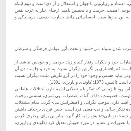
اعتماد و رویارویی با جهان و استقلال و آزادی است و دوم اینکه
 توجه، اهمیت، حرمت و یا تحسین نامید. ارضای نیاز به عزت نفس
 به این نیازها سبب احساساتی مانند حقارت، ضعف، درماندگی و
 مضطرب شدن متولد می¬شود و تحت تأثیر عوامل فرهنگی و شرطی
ت خود و دیگران رفتار کند و زیاد خودمدار و خودبین نباشد. از
د است که پافشاری بر نگرش دیگران نسبت به خود و جلوه دادن آن
ی نباید هستی و وجود خود را در گرو نگرش مثبت دیگران نسبت
و پاریزی، 1391).
ن رو، تا زمانی که تفکر غیرعقلانی ادامه دارد، اختلالات عاطفی
، مقاومت، خصومت، دفاع، گناه، اضطراب، بی ثمری، سستی، رخوت
ز اشیا دارد، موجب نگرانی و اضطرابش می¬گردد. تمام مشکلات
دۀ تفکر خیالی و بی¬معنی فرد است. چنین فردی برخلاف داشتن
یست توانایی¬هایش را به کار گیرد. بنابراین برای برطرف کردن
ا تصورات و عقاید در مورد خویش تعدیل کرد (کاوندی و پاریزی،