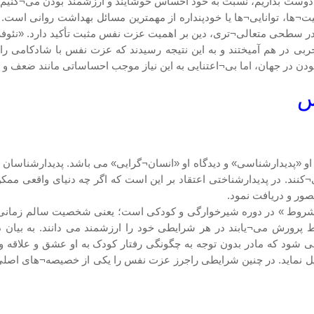
دوست بداریم، نسبت به خود احساس خوشایند و ارزشمند بودن می¬کنیم 
ها، توانایی¬ها یا خودپنداره از مهمترین مسائل بهداشت روانی است. ت
 سطحی متعالی¬تری، دین بر اهمیت عزت نفس مثبت تأکید دارد. «نئوفرو
ربی در هم آمیختند و به این نتیجه رسیدند که عزت نفس با شادکامی را
 اما بی¬اعتنایی به این نیاز موجب احساساتی مانند ضعف و درماندگی خواهد شد (خوران
س
و «پدیدارشناسی» و دیدگاه او «انسان¬گرایی» می باشد. پدیدارشناسان برخ
ی¬کنند. در پدیدارشناختی اعتقاد بر این است که اگر چه دنیای واقعی 
صور و دریافت نمود.
شروط » در دوره شیرخوارگی و کودکی است؛ یعنی شخصیت سالم زمانی شک
پرورش می¬یابند در هر شرایطی خود را ارزشمند می دانند. به بیا
شود که مادر بدون توجه به چگونگی رفتار کودک به او عشق و علاقه و