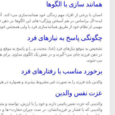
همانند سازی با الگوها
انسان با برخی از افراد مهم زندگی خود همانندسازی می¬کند. آن
ایده¬آل براساس در هم آمیختن ویژگی¬های این الگوها در ذهن
مهمی از نظام خود از طریق همانندسازی فرد با ولی همجنس خود شکل می¬گیرد که 
چگونگی پاسخ به نیازهای فرد
تشخیص به موقع نیازهای فرد (غذا، محبت و…) و پاسخ به موقع و مت
در ذهن فرزند جای می¬گیرند و در نقش یک الگوی مداوم، برای هد
می-شوند.
برخورد مناسب با رفتارهای فرد
والدین باید فرزند را به صورت غیر مشروط بپذیرند و همواره در هر 
عزت نفس والدین
والدینی که عزت نفس پائینی دارند و خود را با ارزش، توانمند و 
والدینی که با فشار بر فرزندانشان، در صدد جبران حقارت¬ها و ش