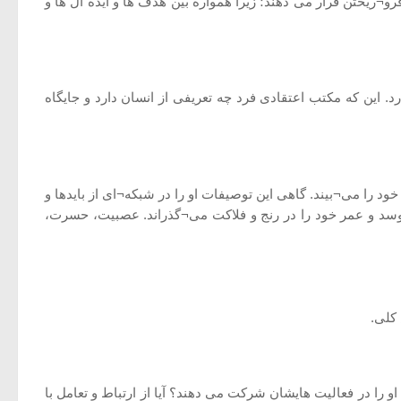
رو¬ریختن قرار می دهند؛ زیرا همواره بین هدف ها و ایده آل ها و
این که مکتب اعتقادی فرد چه تعریفی از انسان دارد و جایگاه
د را می¬بیند. گاهی این توصیفات او را در شبکه¬ای از بایدها و
 پوسد و عمر خود را در رنج و فلاکت می¬گذراند. عصبیت، حسرت،
کلی.
و را در فعالیت هایشان شرکت می دهند؟ آیا از ارتباط و تعامل با