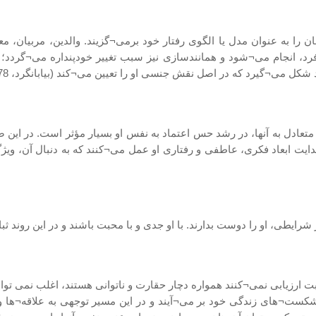
ان را به عنوان مدل یا الگوی رفتار خود برمی¬گزیند. والدین، مربیان، 
 فرد، انجام می¬شود و همانندسازی نیز سبب تغییر خودپنداره می¬گرد
در اصل نقش جنسی او را تعیین می¬کند (بیابانگرد، 1378؛ به نقل از بابایی، 1385).
عادل به آنها، در رشد حس اعتماد به نفس او بسیار مؤثر است. در این صور
ایت ابعاد فکری، عاطفی و رفتاری او عمل می¬کنند که به دنبال آن، ویژ
شرایطی، او را دوست بدارند. با او جدی و با محبت باشند و در این روند ثبا
مثبت ارزیابی نمی¬کنند همواره دچار حقارت و ناتوانی هستند، اغلب نمی تو
کست¬های زندگی خود بر می¬آیند و در این مسیر توجهی به علاقه¬ها و اس