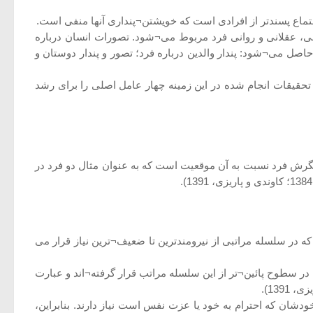
جتماع پسندتر از افرادی است که خویشتن¬پنداری آنها منفی است.
انی، عقلانی و روانی فرد مربوط می¬شود. تصورات انسان درباره
صل می¬شود: پندار والدین درباره فرد؛ تصور و پندار دوستان و
قیقات انجام شده در این زمینه چهار عامل اصلی را برای رشد
گرش فرد نسبت به آن موقعیت است که به عنوان مثال دو فرد در
زهای مشترک و فطری است که در سلسله مراتبی از نیرومندترین تا ضعیف¬ترین نیاز قرار می
در سطوح پائین¬تر از این سلسله مراتب قرار گرفته¬اند و عبارت
ودشان که احترام به خود یا عزت نفس است نیاز دارند. بنابراین،