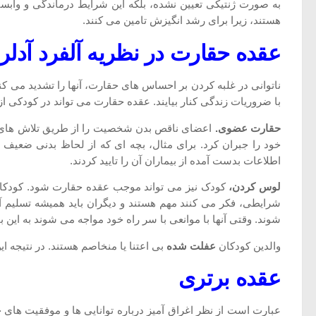
به صورت ژنتیکی تعیین نشده، بلکه این شرایط درماندگی و واب
هستند، زیرا برای رشد انگیزش تامین می کنند.
عقده حقارت در نظریه آلفرد آدلر
ناتوانی در غلبه کردن بر احساس های حقارت، آنها را تشدید می ک
با ضروریات زندگی کنار بیایند. عقده حقارت می تواند در کودک
حقارت عضوی.
اعضای ناقص بدن شخصیت را از طریق تلاش های 
خود را جبران کرد. برای مثال، بچه ای که از لحاظ بدنی ضعیف
اطلاعات بدست آمده از بیماران آن را تایید کردند.
لوس کردن،
کودک نیز می تواند موجب عقده حقارت شود. کودکان ن
شرایطی، فکر می کنند مهم هستند و دیگران باید همیشه تسلیم آنها 
شوند. وقتی آنها با موانعی با سر راه خود مواجه می شوند به ای
والدین کودکان
عفلت شده
بی اعتنا یا منخاصم هستند. در نتیجه 
عقده برتری
عبارت است از نظر اغراق آمیز درباره توانایی ها و موفقیت های 