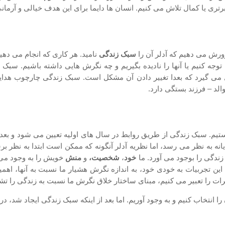
ری یا کمال تلاش می کنیم. انسان ها دایما برای این هدف خیالی و آرمان
ورش می دهیم که آدلر آن را
سبک زندگی
نامید. هر کاری که انجام می ده
جه کنیم یا آنها را نادیده بگیریم و چه نگرش هایی داشته باشیم. سبک
ی آنچنان محکم شکل می گیرد که بعدا تغییر دادن آن مشکل است. سبک زندگی چارچ
الد – فرزند بستگی دارد.
تیم. سبک زندگی از طریق روابط در سال های اولیه تعیین می شود و بعد از 
ه به نظر می رسد، اما نظریه آدلر آنگونه که ممکن است ابتدا به نظر بر
زندگی را بوجود می آورد. ما
خود
،
شخصیت،
و
منش
خویش را به وجود می آ
ن تجربیات به خودی خود، به اندازه نگرش هشیار ما نسبت به آنها، اهمیت
رات را تعبیر می کنیم، مبنای ساختار خلاق نگرش ما نسبت به زندگی را ت
ا انتخاب کنیم و به وجود آوریم. اما بعد از اینکه سبک زندگی ایجاد شد، د