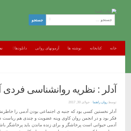
جستجو
برای:
خانه
کتابخانه
نوشته ها
آزمونهای روانی
دانلودها
نظ
آدلر : نظریه روانشناسی فردی آ
توسط
روان راهنما
·
جولای 30, 2017
آدلر نخستین کسی بود که جنبه ی اجتماعی بودن آدمی را خاطرنشان ساخت. او در سال ۱۸۷۰ در شهر وین ( اطریش ) چشم به جهان گشود و در
آدمی حیوانی است پرخاشگر و برای زنده ماندن باید پرخاشگر باشد.