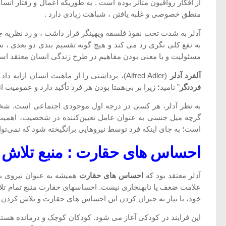
از افکار رواقیون متأثر بوده است . به طوریکه اعمال و رفتار انس
منطق خصوصی و غلبه یافتن ، شباهت زیادی دارد .
آدلر به شدت تحت نفوذ فلسفه ویهینگر قرار داشت ، و رد نظریه ج
به نفع کلی نگری رد می کند و هیچ گونه تقسیم بندی دو بعدی ، ن
مسئولیت و با معنی بودن مفاهیم در طرح زندگی انسان معتقد اس
آلفرد آدلر
(Alfred Adler)، برداشتی را از ماهیت انسان ارایه داد که افراد را قربانی غرایز و تعارض‌ها و محکوم به نیروهای زیستی و تجربیات کودکی به تصویر نمی کشد. او رویکرد خود را “
فردنگر
” نامید؛ زیرا بر بی‌همتا بودن هر فرد تأکید دارد و عمومیت 
به نظر آدلر، هر کسی در درجه اول موجودی اجتماعی است. شخصی
گرچه میل جنسی به عنوان عامل تعیین‌کننده در شخصیت، اهمیت 
است؛ به جای اینکه فرد توسط نیروهایی برانگیخته شود که نمی‌تواند 
احساس های حقارت : منبع تلاش 
آدلر معتقد بود که
احساس های حقارت
همیشه به عنوان نیروی بر
علامت ضعف یا نابهنجاری نیست. احساسهای حقارت منبع تمام تلا
خود، با نیاز به جبران کردن این احساس های حقارت و تلاش کردن
این فرایند در کودکی آغاز می شود. کودکان کوچک و درمانده هستند