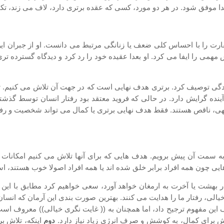
 موفق شود. در هر دو مورد، کسی که عقده برتری دارد، لاف می زند، تکبر
قارت را با احساس کلی ضعف یا زنانگی مرتبط می دانست. او از جبران
همی را ایفا می کرد. او بعدا عقیده خود را رد کرد و دیدگاه گسترده تر
 توصیف کرد. برتری هدف نهایی است که در جهت آن تلاش می کنیم. تلاش
ینده گرایش دارد. در حالی که فروید معتقد بود رفتار انسان توسط گذشت
جیهی، ناقص هستند. فقط هدف نهایی برتری یا کمال می تواند شخصیت و رفتار
به سمت آن پیش برویم. هدف هایی که برای آنها تلاش می کنیم امکانات با
یی چون همه افراد برابر خلق شده اند یا همه افراد اصولا خوب هستند، اس
 بهشت یا آخرت به ارمغان خواهد آورد، سعی خواهیم کرد مطابق با این عق
ی، رفتار ما را هدایت می کنند. بهترین صورت بندی این آرمان که انسان ه
 این مفهوم ترجیح داد، اما همچنان به (( غایت نگری خیالی)) معروف است.
اش برای کمال، به کوشش و صرف انرژی زیاد نیاز دارد.
دوم
اینکه، تلاش بر