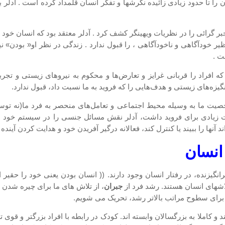
ان را تا حدود زیادی زائیده نگرشها و تفکر انسان قلمداد کرده است . آدل
بر گرائی را در نظریات ویهینگر کشف کرد . آدلر معتقد بود که انسان خو
ظیر خودآگاهی و ناخودآگاهی ، را قبول ندارد . زندگی در نظر او« بودن» 
ت .
انگیزه‌های زیستی و هدف‌هایی را که فروید به ما نسبت داد، قبول ندارد.
ت ما به وسیله محیط اجتماعی و تعامل‌های منحصر به‌ فرد ما(نه توسط
زیادی برای فروید داشت، آدلر نقش مسائل جنسی را در سیستم خود به
آنها را ببیند یا کنترل کند، فعالانه درگیر آفریدن خود و هدایت کردن آیند
انسان
انگیزنده، در رفتار انسان وجود دارند. (( انسان بودن یعنی خود را ح
شهای انسان هستند. رشد فرد از
جبران
، از تلاش های ما برای چیره شدن
 برای سطوح مراتب بالاتر رشد، تحریک می شویم.
 و کاملا به بزرگسالان وابسته اند. کودک در رابطه با افراد بزرگتر و قو