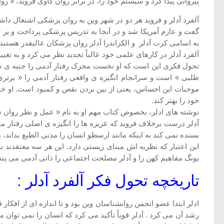
پیروانی پیدا کرد و سیستم خود را، در برابر روان کاوی فروید، «
گفت و عازم آمریکا شد و در آنجا به تدریس پزشکی پرداخت و بر تع
به اسامی کرت آدلر و الکزاندرا آدلر روان پزشکان عالیقدر هستند 
آلفرد آدلر در کارهای علمی خود غالباً تجدید نظر می کرد و به تغی
تحول فکری این است که او نخست محرک رفتار آدمی را جنبه ی 
طلبی » است و سرانجام انگیزه ی واقعی رفتار آدمی را « برتر
موجبات این احساس، یعنی از بین بردن نقص و کمبود است. او خود 
خود را بهتر کند.
نوشته های ادلر، بخصوص کتاب مهم او به نام « عمل و نظر روا
آدلر درست برخلاف فروید که غریزه ها را انگیزه ی اصلی رفتار م
بسنده نمی کند به اینکه مانند ارسطو انسان را مدنی الطبع بداند، 
این اعتبار که نظریه اش مبنای زیستی دارد. این هر سه معتقدند
یونگ مفاهیم کهن را و آدلر مصلحت اجتماعی را ذاتی آدمی می پند
تاریخچه تحول فکر آلفرد آدلر :
ادلر ابتدا عضو انجمن روانشناسان وین بود و تا اندازه ای از افکار 
رشد آن می کرد . آدلر قویاً تأکید می کرد که انسان را نمی توان مج