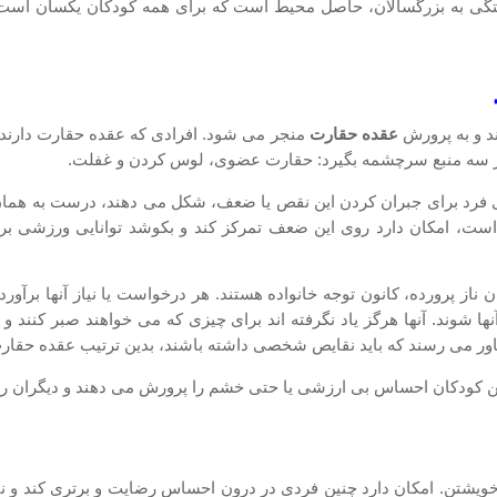
ستگی به بزرگسالان، حاصل محیط است که برای همه کودکان یکسان است.
ند و به پرورش
عقده حقارت
منجر می شود. افرادی که عقده حقارت دارند، 
ی از سه منبع سرچشمه بگیرد: حقارت عضوی، لوس کردن و غفلت.
فرد برای جبران کردن این نقص یا ضعف، شکل می دهند، درست به هما
 است، امکان دارد روی این ضعف تمرکز کند و بکوشد توانایی ورزشی ب
از پرورده، کانون توجه خانواده هستند. هر درخواست یا نیاز آنها برآور
شوند. آنها هرگز یاد نگرفته اند برای چیزی که می خواهند صبر کنند و یاد
ن باور می رسند که باید نقایص شخصی داشته باشند، بدین ترتیب عقده حقار
این کودکان احساس بی ارزشی یا حتی خشم را پرورش می دهند و دیگران را
خویشتن. امکان دارد چنین فردی در درون احساس رضایت و برتری کند و نی