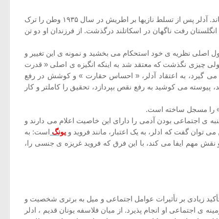
آلفرد آدلر و فروید هر دو در شهر وین به روان پزشکی اشتغال داشتند. ولی قطع رابطه آنها که از سال ۱۹۱۱ شروع شده بود همچنان باقی ماند. آدلر پس از تسلط نازیها بر اطریش در سال ۱۹۳۵ وطن را ترک
انگلستان رفت ناگهان در اسکاتلند درگذشت. از فرزندان او دو تن
 اصول اصلی نظریه ی خود استحکام می بخشید و نمونه ی این تغییر و
ی چیزی نگذشت که معتقد شد به اینکه انگیزه ی اصلی « قدرت
 می گیرد، به اعتقاد آدلر، « احساس حقارت » و کوشش در رفع
 پیوسته می کوشید به رفع نقص بپردازد، تحقیق را کاملتر و کار
» را مسجل ساخته است.
به ی اجتماعی بودن آدمی را دارای این خاصیت اعلام می دارند و
می توان گفت که ادلر، به یک اعتبار، مانند فروید و
یونگ
است: به
نقش مهم ایفا می کند، با این فرق که فروید غریزه ی جنسی را،
 او تأکید زیادی بر تأثیرات عوامل اجتماعی و میل به برتری شخصیت و
ینه ی اجتماعی او انجام پذیرد. از میان فلاسفه یونان قدیم ، ادلر