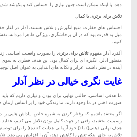
دهد. یا اینکه ممکن است چنین نیازی را احساس کند و بکوشد شدیدا
تلاش برای برتری یا کمال
احساس های حقارت منبع انگیزش و تلاش هستند. آدلر در آغاز ح
میل به قدرت بود که در آن پرخاشگری، ویژگی ظاهرا مردانه، نقش م
کنیم.
آلفرد آدلر مفهوم
تلاش برای برتری
را بصورت واقعیت اساسی زندگی
منظور آدلر، انگیزه ای برای کمال بود. این هدف فطری به سوی آ
آینده در نظر داشت. غرایز و تکانه های ابتدایی به عنوان اصل تو
غایت نگری خیالی در نظر آدلر
ما هدفی اساسی، حالتی نهایی برای بودن و نیازی داریم که باید 
صورت ذهنی در ما وجود دارند. ما زندگی خود را بر اساس آرمان ها
اگر معتقد باشیم که رفتار کردن به شیوه خاص، پاداش هایی را در
رسمیت بخشید، وقتی در جهت کامل بودن تلاش می کنیم، عقاید خیال
هدف نهایی ذهنی)) یا (( خود آرمانی هدایت کننده)) را برای توصیف
تلاش به جای اینکه تنش را کاهش دهد، آن را افزایش می دهد. تل