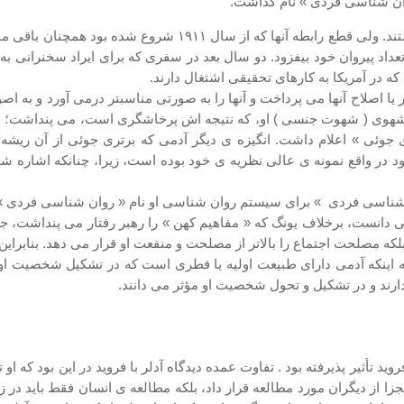
 روان شناسی فردی » نام گذاشت.
داد پیروان خود بیفزود. دو سال بعد در سفری که برای ایراد سخنرانی به 
که در آمریکا به کارهای تحقیقی اشتغال دارند.
یر یا اصلاح آنها می پرداخت و آنها را به صورتی مناسبتر درمی آورد و به
شهوی ( شهوت جنسی ) او، که نتیجه اش پرخاشگری است، می پنداشت؛ ول
ی جوئی » اعلام داشت. انگیزه ی دیگر آدمی که برتری جوئی از آن ریشه
در واقع نمونه ی عالی نظریه ی خود بوده است، زیرا، چنانکه اشاره شد،
ن شناسی فردی » برای سیستم روان شناسی او نام « روان شناسی فردی 
ی دانست، برخلاف یونگ که « مفاهیم کهن » را رهبر رفتار می پنداشت، جن
بلکه مصلحت اجتماع را بالاتر از مصلحت و منفعت او قرار می دهد. بنابراین 
 به اینکه آدمی دارای طبیعت اولیه یا فطری است که در تشکیل شخصیت او 
ارند و در تشکیل و تحول شخصیت او مؤثر می دانند.
فروید تأثیر پذیرفته بود . تفاوت عمده دیدگاه آدلر با فروید در این بود که
زا از دیگران مورد مطالعه قرار داد، بلکه مطالعه ی انسان فقط باید در زم