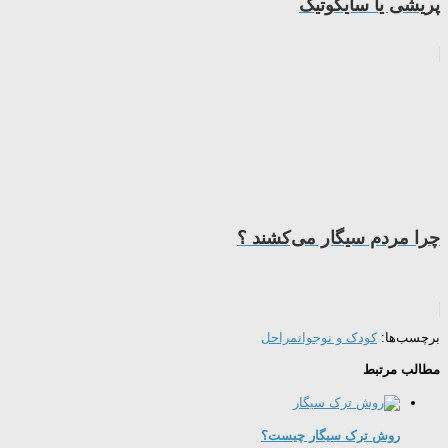
پریشی یا سایکوتیک
ﭼﺮا ﻣﺮدم ﺳﯿﮕﺎر ﻣﻰﮐﺸﻨﺪ ؟
برچسب‌ها:
کودک و نوجوان
مراحل
مطالب مرتبط
روش ترک سیگار چیست؟