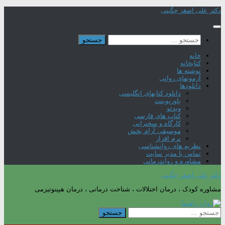
Skip
دکتر علی اصغر چگینی
to
content
جستجو
برای:
خانه
کتابخانه
نوشته ها
آزمونهای روانی
دانلودها
دانلود کتابهای انگلیسی
پاورپوینت
ویدئو
کتاب های فارسی
کارگاه و سخنرانی
موسیقی آرام بخش
نرم افزار
نظریه های روانشناسی
تماس با مدیر سایت
مشاوره و رواندرمانی
دکتر علی اصغر چگینی
مشاوره کودک ، درمان اختلالات ، شناخت درمانی ، درمان هیپنوتیزمی
جستجو
برای: