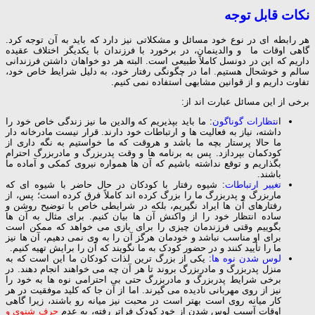
نکات قابل توجه
هر رابطه ای در نوع خود مسائل و مشکلاتی نیز دارد که باید به آن توجه کرد.
گاهی اوقات ما و والدینمان، در برخورد با فرزندان با یکدیگر اختلاف عقیده
داریم که این در دونسل کاملاً طبیعی است. البته هر دو خواهان داشتن فرزندانی
سالم و خوشحال هستیم. اما در چگونگی رفتار خود، به دلیل شرایط خاص خود،
تفاوت داریم و از قوانین مشابهی استفاده نمی کنیم.
برخی از این مسائل عبارت اند از:
ا
نتظارات گوناگون
: ما باید بپذیریم که والدین ما نیز زندگی خاص خود را
داشته، نیاز به فعالیت ها و ارتباطات خود دارند. قرار نیست مادرخانه دار
ما حالا پرستار بچه ما باشد و هروقت که ما خواستیم به نگه داری از
کودکمان بپردازد. پس به برنامه ها و وقت پدربزرگ و مادربزرگ احترام
بگذاریم و توقع نداشته باشیم که آن ها همواره نیروی کمکی و آماده ما
باشند.
تغییر ارتباطات
: شیوه رفتار با کودکان در حال حاضر با شیوه ای که
ماربزرگ و پدربزرگ ما را بزرگ کرده اند کاملاً فرق کرده است؛ پس، از
رفتارهای آن ها ایراد نگیریم، بلکه در شرایطی خاص با توضیح روشن و
ساده انتظار خود را از واکنش آن ها بیان کنیم. برای مثال به آن ها
بگوییم وقتی فرزندمان چیزی را برای بازی می خواهد که ممکن است
برای او مناسب نباشد و خودمان هرگز آن را به وی نمی دهیم، آن ها نیز
ما را تأیید کنند و در حضور کودک به ما نگویند که آن را برایش تهیه کنیم.
لوس شدن نوه ها
: یکی از بزرگ ترین لذات کودکان ما این است که به
منزل پدربزرگ و مادربزرگ بروند تا هر آن چه می خواهند انجام دهند. در
برخی شرایط پدربزرگ و مادربزرگ حتی بی احترامی نوه ها به خود را
نیز از روی مهربانی نادیده می گیرند. اما از آن جا که کلید موفقیت در هر
کار میانه روی است بهتر است در محبت نیز میانه رو باشند، زیرا گاهی
اوقات آسیب لوس شدن از خود کودک فراتر رفته، به عدم
حرف شنوی و