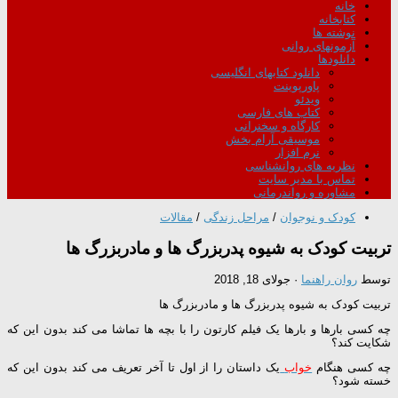
خانه
کتابخانه
نوشته ها
آزمونهای روانی
دانلودها
دانلود کتابهای انگلیسی
پاورپوینت
ویدئو
کتاب های فارسی
کارگاه و سخنرانی
موسیقی آرام بخش
نرم افزار
نظریه های روانشناسی
تماس با مدیر سایت
مشاوره و رواندرمانی
کودک و نوجوان
/
مراحل زندگی
/
مقالات
تربیت کودک به شیوه پدربزرگ ها و مادربزرگ ها
توسط
روان راهنما
·
جولای 18, 2018
تربیت کودک به شیوه پدربزرگ ها و مادربزرگ ها
چه کسی بارها و بارها یک فیلم کارتون را با بچه ها تماشا می کند بدون این که
شکایت کند؟
چه کسی هنگام
خواب
یک داستان را از اول تا آخر تعریف می کند بدون این که
خسته شود؟