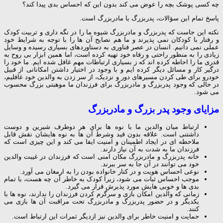
چه کسی پوشک بچه را عوض می کند بدون این که احساس بدی پیدا کند؟
پاسخ تمام این سؤالات، پدربزرگ یا مادربزرگ است.
نکته این جاست که پدربزرگ و مادربزرگ شیوه ما را در نگه داری و تربیت کودک
و رفتار با کودکان نمی پذیرند و ما هم نصایح آن ها را با توجه به شرایط خود
عملی نمی دانیم. انسان در عصر فناوری به دستاوردهای بسیاری رسیده و وسایل
زیادی را به منظور راحتی و رفاه خود تهیه کرده است، اما همین ابزار بی روح به
قدری ما را احاطه کرده اند که ز بسیاری ارتباطات مهم غافل شده ایم. ما خود را
درگیر کار و مسائل دیگر کرده ایم و با وجود در اختیار داشتن امکاناتی از قبیل
خودرو برای طی کردن مسیرهای دور و نزدیک، از سر زدن به والدین خود غافلیم،
در حالی که وجود پدربزرگ و مادربزرگ برای فرزندان ما موهبتی بزرگ محسوب
می شود.
مزایای وجود پدر بزرگ و مادربزرگ
ارتباط میان والدین ما با نوه ها برای هر دوطرف شیرین و دوست
داشتنی است. علاقه بدون قید وشرط آن ها به نوه هایشان نقش قابل
ملاحظه ای در ایجاد اطمینان و امنیت ایفا می کند و این چیزی است که
فرزندان ما به شدت به آن نیاز دارند.
خانه پدربزرگ و مادربزرگ مکان امنی است که فرزندان در غیبت والدین
خود می توانند در آن جا به سر ببرند.
نوعی احساس هویت و در کنار خانواده بودن را به ارمغان می آورد.
موجب احساس ثبات می شود، زیرا کودک به خاطر آن چه هست، با تمام
بدی ها و خوبی هایش مورد پذیرش قرار می گیرد.
زمانی که والدین امکان بازی و سرگرم کردن فرزندان را ندارند، نوه ها با
یکدیگر و در حضور پدربزرگ و مادربزرگ تحت مراقبت آن ها بازی می
کنند.
حمایت و امنیت خاطر برای والدین نیز ازدیگر ثمرات این ارتباط است.