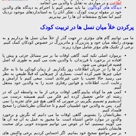
اطاعت
و در مواردی به تقابل با والدین می انجامد.
دیدگاه های گوناگون
: ما باید سعی کنیم با احترام به دیدگاه های والدین
خود در مقوله تربیت کودک ، تفکر آنان را به استانداردهای موجود نزدیک
کنیم اما نصایح مشفقانه آن ها را نیز بپذیریم.
پرکردن خلأ میان نسل ها در تربیت کودک
ما می توانیم گام های مؤثری در جهت گذر از خلأ میان نسل ها برداریم و به
بهبودی رابطه میان خود و پدربزرگ و مادربزرگ در خصوص کودکان کمک کنیم.
برخی از تکنیک های مؤثر شامل موارد زیرند:
برموارد اصلی تکیه کنید. گاهی اوقات ما بر سر مسائل جزئی و پیش پا
افتاده در برخورد با فرزندان، با والدین بحث می کنیم به طوری که اصل
قضیه فراموش می شود.
آن ها را در جریان اطلاعات روز بگذاریم. از زمان کودکی ما تا به حال
خیلی چیزها تغییر کرده است. بسیاری از چیزهایی که قبلاً طبیعی به نظر
می رسید حالا عجیب یا حتی غیرعادی است. سعی کنیم با آرامش و
رعایت ادب، اطلاعات و قوانین رفتاری جدید را به والدین خود منتقل
کنیم.
کمی هم ما کوتاه بیاییم.گاهی اوقات برخی از ما به واسطه این که در
رشته ای خاص تحصیل کرده ایم فکر می کنیم همیشه درست می
اندیشیم و تصمیم بگیریم، در صورتی که گاهی هیچ چیز جای تجربه را نمی
گیرد. پس به والدین خود اطمینان کنیم و تا حدامکان نظریاتشان را صحیح
قلمداد کنیم.
نظریاتشان را بشنویم. گاهی اوقات ما می دانیم که نگرش و برخورد
والدین در موارد خاص اشتباه است. ما مجبور به عمل به آن چه آن ها
می گویند نیستیم، اما در عوض می توانیم شنونده خوبی برای صحبت
هایشان باشیم.
بر سر مواضع صحیح خود بمانیم. اگر احساس کردیم برخی واکنش های