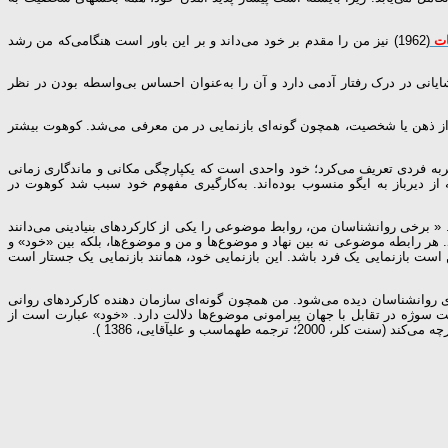
ات
(1962) نیز من را مقدم بر خود می‌داند و بر این باور است هنگامی‌که من رشد
زه خود نقش شایانی در درک رفتار آدمی دارد و آن را به‌عنوان احساس بی‌واسطه بودن در نظر
ی از ذهن یا شخصیت، همچون گونه‌ای بازنمایی در من معرفی می‌شد. کوهوت بیشتر
به معنایی گسترده و در چارچوب آگاهی و تجربه فردی تعریف می‌کرد؛ خود واحدی است که یکپارچگی مکانی و ماندگاری زمانی
ه از دیرباز به ایگو منسوب بوده‌اند. به‌کارگیری مفهوم خود سبب شد کوهوت در
ن میان خود به‌مثابه فردیت شخص و ایگو (من) به‌مثابه یکی از ساختارهای فرعی شخصیت تمایز قائل شد (سنت کلر، 2000؛ ترجمه طهماسب و علی­آقایی، 1386 ). « برخی روان­شناسان من، روابط موضوعی را یکی از کارکردهای بنیادینی می‌دانند
ند. هر رابطه موضوعی نه بین نهاد و موضوع‌ها و من و موضوع‌ها، بلکه بین «خود» و
ست بازنمایی یک فرد باشد. این بازنمایی خود، همانند بازنمایی یک جستار است
ای روان­شناسان دیده می‌شود. من همچون گونه‌ای سازمان دهنده کارکردهای روانی
لیت سوژه در تقابل با جهان پیرامونی موضوع‌ها دلالت دارد. «خود» عبارت است از
اسب و علی­آقایی، 1386 ).