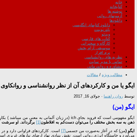
خانه
کتابخانه
نوشته ها
آزمونهای روانی
دانلودها
دانلود کتابهای انگلیسی
پاورپوینت
ویدئو
کتاب های فارسی
کارگاه و سخنرانی
موسیقی آرام بخش
نرم افزار
نظریه های روانشناسی
تماس با مدیر سایت
مشاوره و رواندرمانی
مطالب ویژه
/
مقالات
ایگو یا من و کارکردهای آن از نظر روانشناسی و روانکاوی
توسط
روان راهنما
·
جولای 16, 2017
ایگو (من)
ایگو مفهومی است که فروید بجای ich (در زبان آلمانی به معنی من میباشد ) بکاربرد. فروید در الگوی ساختاری، ذهن را در چارچوب ساختارهایی با کارکردهای ایستا معرفی می‌کند. این ساختارها عبارت‌اند از نهاد، ایگو (من) و من برتر.
ذهن به سه بخش مختلف را می‌توان دست‌کم به افلاطون
[1]
برگرداند. او سرشت آ
ایگو (
من) که در آغاز به‌صورت من جسمی
[7]
است. کارکردهای فراوانی دارد و در ت
می‌آورد و خاستگاه انرژی روانی است. نقش بنیادی نهاد ارضای نیازهای غریزی است (بیتمن و هلمز، 2003؛ 