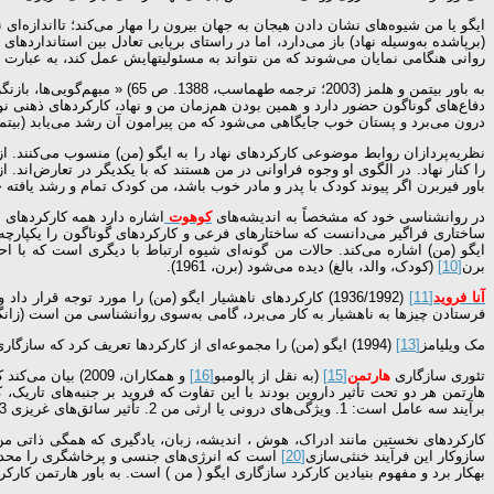
ایگو یا من شیوه‌های نشان دادن هیجان به جهان بیرون را مهار می‌کند؛ تااندازه‌ای
(برپاشده به‌وسیله نهاد) باز می‌دارد، اما در راستای برپایی تعادل بین استاندارد
روانی هنگامی نمایان می‌شوند که من نتواند به مسئولیت­هایش عمل کند، به عبارت دیگر، ن
به باور بیتمن و هلمز (2003؛
دفاع‌های گوناگون حضور دارد و همین بودن هم‌زمان من و نهاد، کارکردهای ذهنی نو
درون می‌برد و پستان خوب جایگاهی می‌شود که من پیرامون آن رشد می‌یابد (بیتمن و هلمز، 2003؛ ترجمه طه
نظریه‌پردازان روابط موضوعی کارکردهای نهاد را به ایگو (من) منسوب می‌کنند. از 
را کنار نهاد. در الگوی او وجوه فراوانی در من هستند که با یکدیگر در تعارض‌اند. ا
باور فیربرن اگر پیوند کودک با پدر و مادر خوب باشد، من کودک تمام و رشد یافته خواهد بود (بیتمن و هل
در روان­شناسی خود که مشخصاً به اندیشه‌های
کوهوت
ساختاری فراگیر می‌دانست که ساختارهای فرعی و کارکردهای گوناگون را یکپارچه می
برن
[10]
(کودک، والد، بالغ) دیده می‌شود (برن، 1961).
آنا فروید
[11]
(1936/1992) کارکردهای ناهشیار ایگو (من) را مورد توجه ق
فرستادن چیزها به ناهشیار به کار می‌برد، گامی به‌سوی روان­شناسی من است (زان
مک ویلیامز
[13]
(1994) ایگو (من) را مجموعه‌ای از کارکردها تعریف کرد که سازگاری فرد با محیط را تسهیل می‌کنند. به باور مک ویلیامز من و خود
تئوری سازگاری
هارتمن
[15]
(به نقل از پالومبو
[16]
و همکاران، 2009) بیان می‌کند که نوزاد برای برخورد
هارتمن هر دو تحت تأثیر داروین بودند با این تفاوت که فروید بر جنبه‌های تاریک
برآیند سه عامل است: 1. ویژگی‌های درونی یا ارثی من 2. تأثیر سائق‌های غریزی 3. واقعیت بیرون. هارتمن کارکردهای من را به دو بخش: کارکردهای خودگردان نخستین
کارکردهای نخستین مانند ادراک، هوش ، اندیشه، زبان، یادگیری که همگی ذاتی من
سازوکار این فرآیند خنثی‌سازی
[20]
است که انرژی‌های جنسی و پرخاشگری را محدود 
به­کار برد و مفهوم بنیادین کارکرد سازگاری ایگو ( من ) است. به باور هارتمن کارکرد