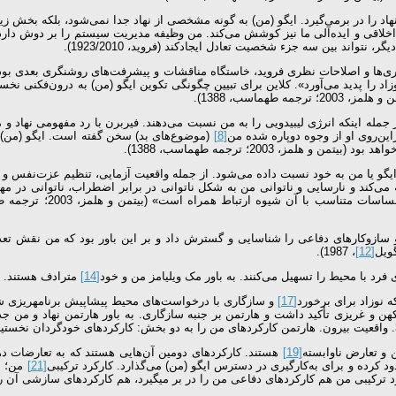
 نهاد را در برمی‌گیرد. ایگو (من) به گونه مشخصی از نهاد جدا نمی‌شود، بلکه بخش ز
های اخلاقی و ایده‌آلی ما نیز کوشش می‌کند. من وظیفه مدیریت سیستم را بر دوش دارد
تواند بین سه جزء شخصیت تعادل ایجادکند (فروید، 1923/2010).
 ترجمه طهماسب، 1388. ص 65) « مبهم‌گویی‌ها، بازنگری‌ها و اصلاحات نظری فروید، خاستگاه مناقشات و پیشرفت‌ه
زاد را پدید می‌آورد». کلاین برای تبیین چگونگی تکوین ایگو (من) به درون‌فکنی ن
ماسب، 1388).
جمله این­که انرژی لیبیدویی را به من نسبت می‌دهند. فیربرن با رد مفهومی نهاد و م
زاین‌روی او از وجوه دوپاره شده من
[8]
(موضوع‌های بد) سخن گفته است. ایگو (من) به‌
مز، 2003؛ ترجمه طهماسب، 1388).
‌کند و نارسایی و ناتوانی من به شکل ناتوانی در برابر اضطراب، ناتوانی در مهار 
رار داد و سازوکارهای دفاعی را شناسایی و گسترش داد و بر این باور بود که من نقش ت
گویل
[12]
، 1987).
[14]
مترادف هستند.
[17]
و سازگاری با درخواست‌های محیط پیشاپیش برنامه­ریزی 
، کهن و غریزی تأکید داشت و هارتمن بر جنبه سازگاری. به باور هارتمن نهاد و من ج
 و تعارض ناوابسته
[19]
هستند. کارکردهای دومین آن‌هایی هستند که به تعارضات دها
کرده و برای به‌کارگیری در دسترس ایگو (من) می‌گذارد. کارکرد ترکیبی
[21]
من؛ ا
 ترکیبی من هم کارکردهای دفاعی من را در بر می­گیرد، هم کارکردهای سازشی آن را (به ن