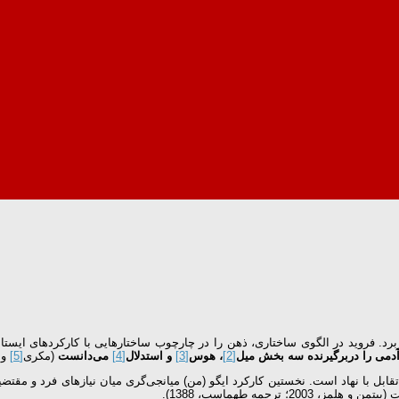
دمی را دربرگیرنده سه بخش میل
[2]
، هوس
[3]
و استدلال
[4]
می‌دانست
(مکری
[5]
و 
قابل با نهاد است. نخستین کارکرد ایگو (من) میانجی‌گری میان نیازهای فرد و مقتض
ترجمه طهماسب، 1388).