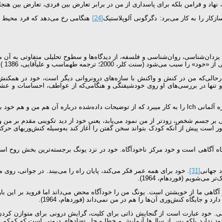
 نهاد و فرامن بلکه برای پاسداری از من در برابر تعارض بین فردی، تعارض بین هنج
[24]
هنگامی رخ می‌دهد که فرد محیط را
زدان‌شناسی، روان‌شناسی و فلسفه، از دیدگاه‌ها و سطوح تحلیلی متفاوتی به آن م
 (سنت کلر، 2000؛ ترجمه طهماسب و علی­آقایی، 1386 )
درحالی‌که من در کنش و واکنش با سازه‌های درون­روانی دیگر است، خود در همکنش با
1). خود به‌عنوان خود جسمانی یا آگاهی بر جسم شخص، زودتر از من نمود می‌یابد، یعنی خود از دید ت
ن جایگاه آگاهی است و خود مركز ناخودآگاه. خود در نزد یونگ برجسته‌ترین بخش روح ا
 جهانی
[31]
. خود برای همه عمر فکر می‌کند، پایان راه را می‌بیند. در جوانی، روی 
ی‌شویم (فوردهام، 1964).
آگاهی ما از خویشتن است. یونگ من را خودآگاه محض می‌داند اما فروید بر این 
و جایگاه کنش‌وری آن‌ها را هم در من نمی‌داند (فوردهام، 1964).
نی. خود عبارت است از گنجایش ذاتی برای کلیت، گرایش درونی برای متوازن کردن
 وجود ندارد بلکه پس از سال‌ها آزمایش و خطا و حل تضادهای درونی است که کم‌کم 