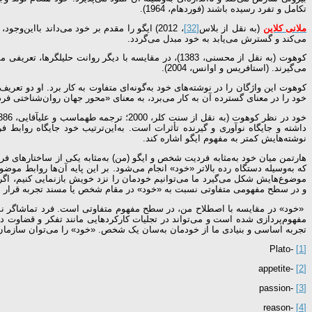
تکامل و تفرد رسیده باشند (فوردهام، 1964).
ملانی­ کلاین
(به نقل از بلاس
[32]
، 2012) ایگو را مقدم بر خود می‌داند بااین‌وجود، خود همه شخصیت را در­بر می‌گیرد تا جایی که من و نهاد را هم در برمی‌گیرد.
می‌کند و گسترش می‌یابد به خود مبدل می‌گردد.
کوهوت (به نقل از محسنی، 1383)، در مقایسه با دیگر ر
می‌گیرند. (استافریس و اوانس، 2004).
کوهوت این واژگان را در نوشته‌های خود به‌گونه‌ای متفاوت به کار برد. او دو 
خود را در معنای گسترده آن به کار می‌برد، به معنای «محور جهان روان‌شناختی فرد
داشته و جایگاه نوآوری و گیرنده تأثرات است. به‌این‌ترتیب خود جایگاه روابط 
نوشته‌هایش کمتر به مفهوم ایگو اشاره کند.
که به‌وسیله دستگاه رده بالاتر «خود» انجام می‌شود. بر این پایه آن‌ها روابط موض
موضوع‌هایش شکل می‌گیرد ما می‌توانیم خودمان را نزد خویش بازنمایی کنیم، اگ
و در سطح مفهومی متفاوتی نسبت به «خود» در مقام شخص یا مسند تجربه قرار دارد» (سنت کلر، 2000؛ ترجمه طهماسب و ع
«خود» در مقایسه با اصطلاح من، در سطح مفهوم متفاوتی است. فرد تماشاگر نمی‌تو
مفهوم‌پردازی شده است و می‌تواند در تجلیات کارکردهایی مانند تفکر و قضاوت دید
تجربه اساسی و بنیادی ما از خودمان به‌سان یک شخص. «خود» را می‌توان سازمان فراگیری دانست که 
-Plato
[1]
-appetite
[2]
-passion
[3]
-reason
[4]