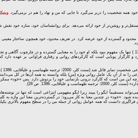
وینی­ک
وان­ت حلیل­گرها، تعریفی مستقل‌تر و روشن‌تر از خود ارائه می‌دهد. برای روانشناسان خود، سا
تعریف محدود و گسترده از خود عرضه کرد. در تعریف محدود، خود همچون ساختار معین
».
خود در نظر کوهوت (به نقل از سنت کلر، 2000؛ ترجمه طهماسب و علی­آقایی، 1386 ) تنها یک مفهوم نبود بلکه او خود را 
فرد و کارگزار پویایی است که کارکردهای روانی و رفتاری فراوانی بر عهده دارد ک
هارتم
وعی را نه از آنِ یک عامل روانی ویژه (من) بلکه وابسته به همه آن‌ها در کل می‌دان
رچه این من است که کارکرد درونی بازنمایی خود را بردوش دارد. پس «خود» ممکن ا
لی­آقایی، 1386. ص 28).
اند مستقیماً ایگو را ببیند زیرا ایگو مفهومی انتزاعی است که تنها در نوشته‌ه
ه شود. «خود» در چندین معنا به کار می‌رود؛ در گسترده‌ترین معنا این واژه به ک
همه عوامل روانی از جمله من را در سطح مفهوم بالاتری یکپارچه می‌کند (سنت کلر، 2000؛ ترجمه طهم