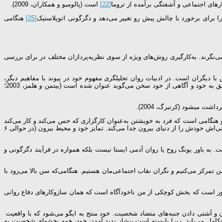
ارهای اجتماعی و آشفتگی برآمده از تروما
[22]
است (پالومبو و همکاران، 2009).
 برای برخورد با چالش پیش رو تغییر می‌دهد و دگرگونی اتوپلاستیک
[25]
هنگامی
ی‌نگرند. به‌کارگیری روش‌های ویژه از سوی نظریه‌پردازان مختلف در برای بررسی
 دیگران است. در ادبیات روان­ تحلیل­گری مفهوم خود در پیوند با مفاهیم دیگر،
به‌ویژه من عنوان می‌شود، در دیدگاه فروید خود از پایه‌های دستگاه روانی نیست و تنها در بررسی‌های او روی خودشیفتگی و هنگامی‌که از عواطف، احساسات و عشق به خود و آگاهی از خود سخن می‌گوید عنوان شده است (بیتمن و هلمز، 2003؛
کوینی مقدم بر من و هنگامی است که فرد به خویشتن به‌عنوان کارگزاری که حس می‌کند و کار می‌کند
و کنش دارد آگاهی یافته است. هارتمان نیز خود را مقدم بر من می‌داند و بر این باور است پیش از آن­که کودک بتواند سخن گفتن را آغاز کند به‌وسیله کنش‌وری­های حرکتی‌اش خودش را از دنیای بیرون جدا می‌کند. تمایز خود و محیط بیرون (در حوالی ۶
ست. به باور یونگ روح یا روان آدمی ایستا نیست بلكه همواره در فرآیند دگرگونی و
من تمركز می‌کنیم و نگران نقاب اجتماعی‌مان هستیم. هنگامی‌که سن بالا می‌رود با
باور است که بخش کوچکی از من ناخودآگاه است که همان سازوکارهای دفاع روانی
 و آشتی دادن جنبه‌های متضاد شخصیت. خود منتج به ایگو می‌شود که با واقعیت
تکامل می‌یابد. زیرا بایسته است پیش­از پدید آمدن خود، همه بخش­های شخصیت به