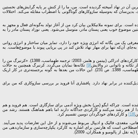
یرین آن در نهاد آمیخته گردیده است. من، ما را از کنش بر پایه گرایش‌های نخستین
، بدین‌سان که به‌وسیله سازوکارهای گوناگونی با اضطراب مقابله می‌کند. اختلالات
ای روشنگری بعدی بوده است. برای نمونه ملانی­کلاین بیان کرد من از آغاز تولد به‌گونه‌ای فعال و مجهز به
خستین موضوع خوب یعنی پستان مادر، متوسل می‌شود. یعنی نوزاد پستان مادر را به
عرفی یک من یگانه که انرژی ویژه خود را دارد، تمایز میان ساختار و انرژی روانی
جای آن‌که تنها برای مهار نهاد تلاش کند در پی برپایی پیوند با موضوع‌هاست. به
اشاره دارد همه کارکردهای ایگو یا من به خود نسبت داده می‌شود. از جمله واقعیت آزمایی، تنظیم عزت‌نفس و کارکردهای ادراکی (بیتمن و هلمز، 2003؛ ترجمه طهماسب، 1388). «کرنبرگ من را
تکانه و ناتوانی در والایش
[9]
تکانه‌ها نمایان می‌گردد. کرنبرگ همچنین به حالات
ایگو (من) اشاره می‌کند. حالات من گونه‌ای شیوه ارتباط با دیگری است که با احساسات متناسب با آن شیوه ارتباط همراه است» (بیتمن و هلمز، 2003؛ ترجمه طهماسب، 1388. ص 231). این حالات من بعدها به گونه برجسته‌تری در کار اریک
عدیل‌کننده در برابر نهاد دارد. پافشاری آنا فروید بر بررسی سازوکاری که من برای
شده است. چراکه ایگو (من) بخش ویژه آدمی برای سازگاری است. هم فروید و هم
دا از هم رشد می‌کنند و کارکردی جداگانه دارند اما باهم هماهنگ هستند. رشد من
[18]
و کارکردهای خودگردان دومین تقسیم کرد.
نی، مقعدی، فالیک و ادیپال مربوط می‌شوند و از حل این تعارضات پدید می‌آیند.
صطلاحی است که هارتمن برای اشاره به کارکرد یکپارچه‌سازی و سازمان‌دهی من
قل از پالومبو و همکاران، 2009).