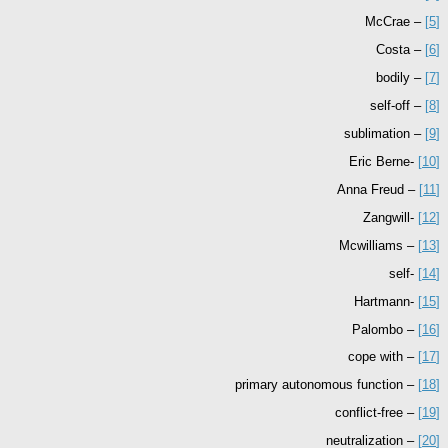
– McCrae
[5]
– Costa
[6]
– bodily
[7]
– self-off
[8]
– sublimation
[9]
-Eric Berne
[10]
– Anna Freud
[11]
-Zangwill
[12]
– Mcwilliams
[13]
-self
[14]
-Hartmann
[15]
– Palombo
[16]
– cope with
[17]
– primary autonomous function
[18]
– conflict-free
[19]
– neutralization
[20]