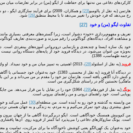
کارکردهای دفاعی من نه‌تنها برای حفاظت از ایگو (من) در برابر تعارضات میان من،
هارتمن (به نقل از پالومبو
[23]
و همکاران، 2009) برای فرآیند سازگاری ایگو ، دو سازکار را به کار می‌برد: دگرگونی آلو­پلاستیک
رخ می‌دهد که فرد خودش را تغییر می‌دهد تا با محیط منطبق
[26]
شود.
تفاوت ایگو (من) و خود
[27]
تعریف و مفهوم‌پردازی «خود» دشوار است، زیرا گستره‌های معرفتی بسیاری مانند ی
و مشاهده افراد، دیدگاه‌های گوناگونی را رقم می‌زند و صورت‌بندی تعاریف گوناگونی از «خود» را سبب می‌شود
خود یک سازه ایستا و چندبعدی و بازنمایی درون­روانی آموزه‌های بین­فردی است. 
ترجمه طهماسب، 1388).
فروید
(به نقل از اسلتولد
[28]
، 2013) اهمیتی به تمییز میان من و خود نمی­داد. او واژه آلمانی Ich را به کار می­برد که از توضیحات داده‌شده درباره آن هم من و هم خود برداشت می­شود (کرنبرگ، 2004).
در دیدگاه آنا فروید (به نقل از محسنی، 383
ماهگی) نخستین گام در راستای شکل‌گیری من است.
یونگ
(به نقل از فوردهام
[29]
، 1964) خود را در تقابل با من قرار می‌دهد. م
پویایی است. خود راهنمای درونی و من راهنمای بیرونی است.
من وابسته به گذشته و خود رو به آینده است. من منطقه‌ای
[30]
عمل می‌کند و خود
عمق بیشتری روی خود تمركز می‌کنیم و به مردم، به زندگی و به جهان هستی نزدیک‌تر م
من کم‌وبیش همسنگ خودآگاهی است. ایگو دربرگیرندۀ آگاهی ما از جهان بیرون و 
است. یونگ سازوکارهای دفاعی را می‌پذیرد اما کمتر از فروید روی آن‌ها پافشاری دارد 
خود به‌عنوان یک کهن‌الگو یعنی کوشش ناخودآگاه ما برای مرکزیت، تمامیت و مع
بیرونی سازش می‌کند و تااندازه‌ای به‌وسیله آن نمود می‌پذیرد. خود هنگام تولد