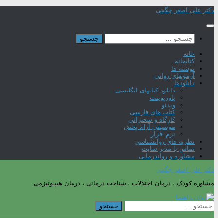
Skip
دکتر علی اصغر چگینی
to
content
جستجو
برای:
خانه
کتابخانه
نوشته ها
آزمونهای روانی
دانلودها
دانلود کتابهای انگلیسی
پاورپوینت
ویدئو
کتاب های فارسی
کارگاه و سخنرانی
موسیقی آرام بخش
نرم افزار
نظریه های روانشناسی
تماس با مدیر سایت
مشاوره و رواندرمانی
دکتر علی اصغر چگینی
مشاوره کودک ، درمان اختلالات ، شناخت درمانی ، درمان هیپنوتیزمی
جستجو
برای: