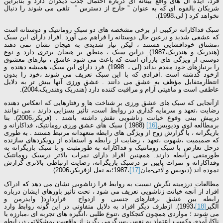
فرد، ایده آل های واقع بینانه ای درباره احتمال جذب دیگران دارد و بنابراین
شریکان بالقوه ای که به عنوان ” خارج از دسترس ” تلقی می شوند را دنبال
نخواهد کرد ( لی،1998).
سبک فداکارانه ترکیبی از برخی مشخصه های دو سبک رومانتیک و دوستانه است
که عشقی شدید و درعین حال دوستانه را فراهم می آورد .افراد دارای این سبک
،مشتاق خودافشایی هستند ، لیکن نیاز شدیدی به هیجان نشان نمی دهند
(هندریک و هندریک،1987). دراین سبک ، منطق بر هیجان برتری دارد و نوع
دوستی از ویژگی های بارزآن است که باعث می شود عاشق ، نیازهای معشوق
را برنیازهای خود مقدم بداند (لی ، 1998). فرد دارای این سبک، همیشه دهنده و
ازخود گذشته است .افرادی که با این سبک تعریف می شوند ،خود را بدون
انتظارمتقابل مؤظف به عشق می دانند . عشق ورزی آنها بیش تر به دلایل
عاطفی است و ماهیتی آرام و مراقبت کننده دارد (هندریک وهندریک،2004).
ازآنجایی که سبک های عشق ورزی بر شناخت ها و رفتارهایی که انعکاس دهنده
رضایت ،تعهد و سرمایه گذاری در روابط است، تأثیر بسزایی دارند ، می توانند
درپیش بینی وقوع خیانت زناشویی نقش داشته باشند . (فریکر،2006). بنا
برمطالعه لوی ودیویس
[16]
(1988 ) سبک های عشق ورزی رومانتیک، فداکارانه و
بازیگرانه ، با گزارش زوج از ویژگی های رابطه متعهدانه مرتبط هستند . به طوری
که صمیمیت ،شهوت ،تعهد ، رضایت از رابطه و استفاده از رویکردهای سازنده
درحل تعارض با سبک رومانتیک و فداکارانه به طورمثبت و با سبک بازیگرانه به
طورمنفی رابطه دارند. همچنین افراد دارای نمرات بالاتر درسبک رومانتیک
وفداکارانه و نمرات پایین تر درسبک بازیگرانه، رضایت ارتباطی بالاتری گزارش
نموده اند (دیویس و لاتی-مان
[17]
،1987؛به نقل ازفریکر،2006).
مطالعات درزمینه نگرش نسبت به روابط فرا زناشویی نشان می دهد که ادراک
افراد از آنچه خیانت زناشویی تعریف می شود ، تحت تأثیر باورهای ایشان درباره
رابطه بین عشق ،رفتارهای جنسی و ازدواج قراردارد( وایدرمن و
آلگیر
[18]
،1993). ازطرف دیگر افراد به دلایل متفاوتی در این گونه روابط وارد
می شوند ؛ مواردی همچون کنجکاوی ،تنوع طلبی ،انگیزه های تجربه ای ،مبارزه با
ناکارآمدی وکسب اعتماد به نفس ،سرگرمی ،گریز از واقعیت ،مشکلاتی دررابطه