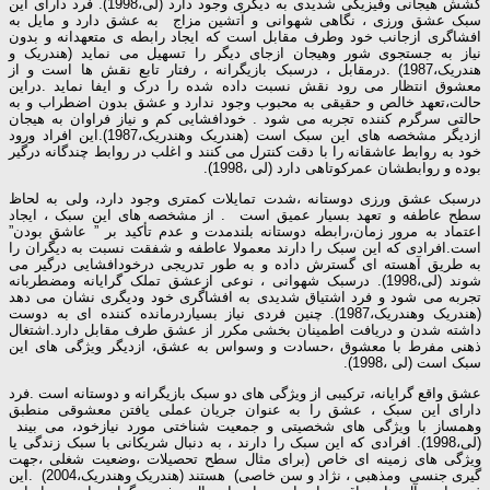
کشش هیجانی وفیزیکی شدیدی به دیگری وجود دارد (لی،1998). فرد دارای این
سبک عشق ورزی ، نگاهی شهوانی و آتشین مزاج به عشق دارد و مایل به
افشاگری ازجانب خود وطرف مقابل است که ایجاد رابطه ی متعهدانه و بدون
نیاز به جستجوی شور وهیجان ازجای دیگر را تسهیل می نماید (هندریک و
هندریک،1987) .درمقابل ، درسبک بازیگرانه ، رفتار تابع نقش ها است و از
معشوق انتظار می رود نقش نسبت داده شده را درک و ایفا نماید .دراین
حالت،تعهد خالص و حقیقی به محبوب وجود ندارد و عشق بدون اضطراب و به
حالتی سرگرم کننده تجربه می شود . خودافشایی کم و نیاز فراوان به هیجان
ازدیگر مشخصه های این سبک است (هندریک وهندریک،1987).این افراد ورود
خود به روابط عاشقانه را با دقت کنترل می کنند و اغلب در روابط چندگانه درگیر
بوده و روابطشان عمرکوتاهی دارد (لی ،1998).
درسبک عشق ورزی دوستانه ،شدت تمایلات کمتری وجود دارد، ولی به لحاظ
سطح عاطفه و تعهد بسیار عمیق است . از مشخصه های این سبک ، ایجاد
اعتماد به مرور زمان،رابطه دوستانه بلندمدت و عدم تأکید بر ” عاشق بودن”
است.افرادی که این سبک را دارند معمولا عاطفه و شفقت نسبت به دیگران را
به طریق آهسته ای گسترش داده و به طور تدریجی درخودافشایی درگیر می
شوند (لی،1998). درسبک شهوانی ، نوعی ازعشق تملک گرایانه ومضطربانه
تجربه می شود و فرد اشتیاق شدیدی به افشاگری خود ودیگری نشان می دهد
(هندریک وهندریک،1987). چنین فردی نیاز بسیاردرمانده کننده ای به دوست
داشته شدن و دریافت اطمینان بخشی مکرر از عشق طرف مقابل دارد.اشتغال
ذهنی مفرط با معشوق ،حسادت و وسواس به عشق، ازدیگر ویژگی های این
سبک است (لی ،1998).
عشق واقع گرایانه، ترکیبی از ویژگی های دو سبک بازیگرانه و دوستانه است .فرد
دارای این سبک ، عشق را به عنوان جریان عملی یافتن معشوقی منطبق
وهمساز با ویژگی های شخصیتی و جمعیت شناختی مورد نیازخود، می بیند
(لی،1998). افرادی که این سبک را دارند ، به دنبال شریکانی با سبک زندگی یا
ویژگی های زمینه ای خاص (برای مثال سطح تحصیلات ،وضعیت شغلی ،جهت
گیری جنسی ومذهبی ، نژاد و سن خاصی) هستند (هندریک وهندریک،2004) .این