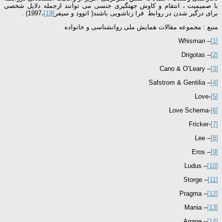
با صمیمیت ، انتقام و کاوش جهتگیری جنسی می توانند ازجمله دلایل شخصی
برای درگیر شدن در روابط فرا زناشویی باشند( اتوود و سیفر
[19]
،1997) .
منبع : مجموعه مقالات همایش ملی روانشناسی و خانواده
– Whisman
[1]
– Drigotas
[2]
– Cano & O’Leary
[3]
– Safstrom & Gentilia
[4]
-Love
[5]
-Love Schema
[6]
-Fricker
[7]
– Lee
[8]
– Eros
[9]
– Ludus
[10]
– Storge
[11]
– Pragma
[12]
– Mania
[13]
– Agape
[14]