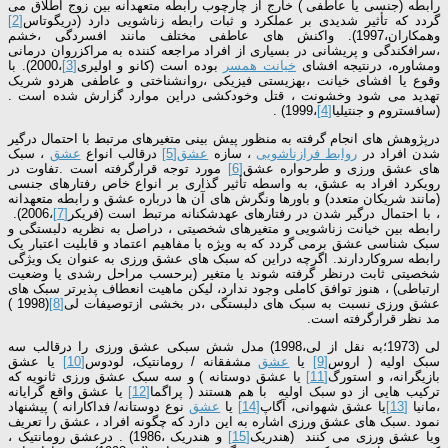
رابطه (جنسی یا عاطفی ) خارج از چارچوب رابطه متعهدانه بین زوج اطلاق می
گردد که تأثیر شدیدی بر عملکرد و ثبات رابطه زناشویی دارد (دریگوتاس
[2]
وهمکاران،1997). واکنش های عاطفی مختلف مانند افسردگی ،خشم
،سرافکندگی و پریشانی در بسیاری از افراد مراجعه کننده به مراکزروان درمانی
ومشاوره، درنتیجه افشای
خیانت همسر
بوده است (کانو و اولیری
[3]
،2000). با
وقوع یا افشای خیانت ،بهزیستی فیزیکی ،روانشناختی و عاطفی هردو شریک
تهدید می شود وخشونت ، قتل وخودکشی دراین موارد گزارش شده است .
(سافستروم و جنتیلیا
[4]
،1999) .
درپژوهش های انجام گرفته به منظور پیش بینی متغیرهای مرتبط با احتمال درگیر
شدن افراد در
روابط فرازناشویی
، سازه
عشق
[5]
درقالب انواع
عشق
، سبک
های عشق ورزی و طرحواره عشق
[6]
مورد توجه قرارگرفته است .تفاوت در
رویکرد افراد به عشق، به واسطه تأثیر گذاری بر انواع خاص رفتارهای جنسی
(مانند شریکان متعدد) و باورها ونگرش های آن ها درباره عشق و رابطه متعهدانه
، با احتمال درگیر شدن در رفتارهای عهدشکنانه مرتبط است (فریکر
[7]
،2006).
رابطه بین خیانت زناشویی و متغیرهای شخصیتی ، دراصل به نظریه دلبستگی و
سبک شناسی عشق برمی گردد که به ویژه با مفاهیم اعتماد و قابلیت اعتبار یک
رابطه سروکاردارند. اگرچه دراین که سبک های عشق ورزی به عنوان یک ویژگی
شخصیتی ثابت درنظر گرفته شوند یا متغیر (برحسب مراحل رشدی یا وضعیت
ارتباطی) ، هنوز توافق کاملی وجود ندارد، لیکن ماهیت انعطاف پذیرتر سبک های
عشق ورزی نسبت به سبک های دلبستگی ،در بخشی ازتوصیفات لی
[8]
(1998 )
مد نظر قرارگرفته است.
لی (1973؛به نقل از لی،1998) مدل شش سبکی عشق ورزی را درقالب سه
سبک اولیه ( اروس
[9]
یا
عشق
مشفقانه / رومانتیک، لودوس
[10]
یا عشق
بازیگرانه، و استورگ
[11]
یا عشق دوستانه ) و سه سبک عشق ورزی ثانویه که
ترکیب هایی از دو سبک اولیه با هم هستند ( پراگما
[12]
یا عشق واقع گرایانه
،مانیا
[13]
یا عشق شهوانی، آگاپ
[14]
یا
عشق
نوع دوستانه/ فداکارانه ) پیشنهاد
نمود .سبک های عشق ورزی اشاره به این دارد که چگونه افراد ، عشق را تعریف
ویا عشق ورزی می کنند (هندریک
[15]
و هندریک ،1986) . درعشق رومانتیک ،