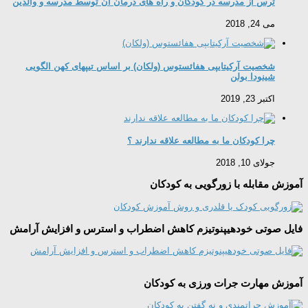
ترس از مدرسه در کودکان و راه های درمان آن توسط مدرسه و والدین
می 24, 2018
شخصیت آرکیتایپی هفائستوس (ولکان) بر اساس تیپهای کهن الگویی
شینودا بولن
اکتبر 23, 2019
چرا کودکان ما به مطالعه علاقه ندارند ؟
جولای 10, 2018
آموزش مقابله با زورگویی به کودکان
فایل صوتی خودهیپنوتیزم کاهش اضطراب و استرس و افزایش آرامش
آموزش مهارت جرات ورزی به کودکان