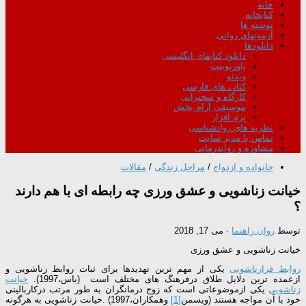
خانه
کتابخانه
نوشته ها
آزمونهای روانی
دانلودها
دانلود کتابهای انگلیسی
پاورپوینت
ویدئو
کتاب های فارسی
کارگاه و سخنرانی
موسیقی آرام بخش
نرم افزار
نظریه های روانشناسی
تماس با مدیر سایت
مشاوره و رواندرمانی
خانواده و ازدواج
/
مراحل زندگی
/
مقالات
خیانت زناشویی و عشق ورزی چه رابطه ای با هم دارند
؟
توسط
روان راهنما
·
می 17, 2018
خیانت زناشویی و عشق ورزی
روابط فرازناشویی
یکی از مهم ترین تهدیدها برای ثبات روابط زناشویی و
ازعمده ترین دلایل طلاق درفرهنگ های مختلف است (باس،1997).
خیانت
زناشویی
یکی ازموضوعاتی است که زوج درمانگران به طور مرتب درکاربالینی
خود با آن مواجه هستند (ویسمن
[1]
وهمکاران،1997) .خیانت زناشویی به هرگونه