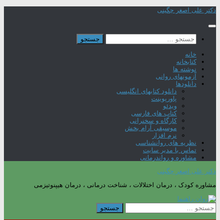
Skip
دکتر علی اصغر چگینی
to
content
جستجو
برای:
خانه
کتابخانه
نوشته ها
آزمونهای روانی
دانلودها
دانلود کتابهای انگلیسی
پاورپوینت
ویدئو
کتاب های فارسی
کارگاه و سخنرانی
موسیقی آرام بخش
نرم افزار
نظریه های روانشناسی
تماس با مدیر سایت
مشاوره و رواندرمانی
دکتر علی اصغر چگینی
مشاوره کودک ، درمان اختلالات ، شناخت درمانی ، درمان هیپنوتیزمی
جستجو
برای: