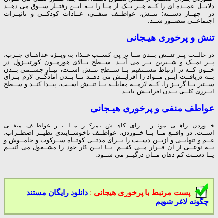
دلایــل عمــده ای را کــه هــر یــک از مــا را بــه ایــن رفتــار ســوق می دهــد
در چهــار دســته: تنــش، عواطــف منفــی، عــادات کودکــی و تاثیــرات
اجتماعــی متصــور شــد.
تنش و پرخوری هیـجانی
در حالــت پــر تنــش بــدن مــا در پی کســب غــذا، به ویــژه غذاهــای چــرب،
پــر نمــک و شــیرین بــر می آیــد. ســطح بــالای هورمــون کورتیــزول در
خــون کــه در ارتباط مســتقیم بــا ســطح تنــش اســت، نیــاز جســمی بــدن
بــه دریافــت ایــن مــواد را افزایــش می دهــد تــا بــدن آمادگــی لازم بــرای
ســتیز یــا گریــز را، کــه لازمــه مقابلــه بــا تنــش اســت، پیــدا کنــد و ســطح
انــرژی کلــی بــدن افزایــش یابــد.
عواطف منفی و پرخوری هیـجانی
خــوردن راهــی موثــر بــرای کاهــش تمرکــز مــا بــر عواطــف منفــی
اســت. در واقــع مــا بــا خــوردن، عواطــف ناخوشــایندی نظیــر اضطــراب،
غــم و تنهایــی و ازیــن دســت را بــرای مدتــی کوتــاه ســرکوب و خامــوش و
بــه نوعــی از آن فــرار مــی کنیــم. بــا ایــن کار خود را مشــغول می کنیــم
یــا دســت کم دهان مــان درگیــر می شــود.
.
پست مرتبط با پرخوری هیجانی :
دانلود رایگان مستند
چگونه لاغر شویم