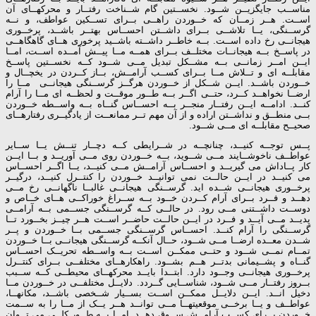
مناســب جایگزیــن شــود. نخســتین گام شــناخت رفتــار و محرکهــای آن
اســت. هــر زمــان که خــوردن راهــی بــرای تســکین عواطف، و نــه
گرســنگی، یــا تلاشــی بــرای داشــتن احســاس بهتــر باشــد، پرخــوری
هیجانــی رخ داده اســت. بــه خاطــر داشــته باشــید پرخوری هــای گاهگاهــی
در پاســخ بــه هیجانــات مختلــف بــرای همــه مــا پیــش آمــده اســت، امــا
ایــن امــر زمانــی بــه مشــکل تبدیل مــی شــود کــه نخســتین پاســخ
مقابلــه ای و تــلاش مــا بــرای کســب آرامــش، بــاز کــردن در یخچــال و
خــوردن باشــد. ایــن شــکل از خــوردن هرگــز گرســنگی هیجانــی مــا را
ارضــا نخواهــد کــرد، حتــی اگــر بــه طــور موقــت و لحظــه ای مــا را آرام
کنــد. ادامــه ایــن رفتــار منجــر بــه احســاس گنــاه بــه واســطه خــوردن
بــی منطــق و نداشــتن اراده و از آن مهم تــر ممانعــت از یادگیــری رفتارهــای
صحیــح مقابلــه ای مــی شــود.
پــس توجــه کنیــد، چنانچــه در شــرایطی کــه دچــار تنــش یــا ســایر
عواطــف ناخوشــایند مــی شــوید، بــه خــوردن روی مــی آوریــد و بــا ایــن
کار پــاداش می گیریــد و احســاس آرامــش مــی کنیــد، یــا اگــر احســاس
می کنیــد در ایــن حالــت نمی توانیــد خــوردن را کنتــرل کنیــد، درگیــر
پرخــوری هیجانــی شــده اید. گرســنگی هیجانــی غالبــا ناگهانــی رخ مــی
دهــد و فــرد بــرای آرام کــردن خــود بــه ســراغ خوراکــی هــای خــاص و
دوســت داشــتنی مــی رود. در حالــی کــه گرســنگی جســمی بــه آرامــی
پدیــد مــی آیــد و فــرد در ایــن حالــت حاضــر اســت هــر چیــز بخــورد تــا
گرســنگی را آرام کنــد. احســاس گرســنگی جســمی بــا خــوردن و پــر
شــدن معــده ارضــا مــی شــود، حــال آنکــه گرســنگی هیجانــی بــا خــوردن
تمــام نمــی شــود و حتــی ممکــن اســت بــه واســطه تحریــک احســاس
گنــاه و پشــیمانی بدتــر هــم بشــود. راهکارهــای مختلفــی بــرای کنتــرل
پرخــوری هیجانــی وجــود دارد. ابتــدا بایــد محرکهــای محیطــی کــه ســبب
بــروز رفتــار مــی شــود، شناســایی گــردد. دلایــل مختلفــی در خــوردن مــا
دخیل انــد. ایــن دلایــل ممکــن اســت بســیار شــخصی باشــد، مکانهــا،
عواطــف و یــا برخــی موقعیتهــا مــی توانــد هــر یــک از مــا را به ســمت
خــوردن بــرای کســب آرامــش ســوق دهــد. امــا بــه طــور کلــی می تــوان