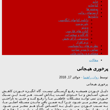
خانه
کتابخانه
نوشته ها
آزمونهای روانی
دانلودها
دانلود کتابهای انگلیسی
پاورپوینت
ویدئو
کتاب های فارسی
کارگاه و سخنرانی
موسیقی آرام بخش
نرم افزار
نظریه های روانشناسی
تماس با مدیر سایت
مشاوره و رواندرمانی
مقالات
پرخوری هیـجانی
توسط
روان راهنما
·
جولای 17, 2018
پرخوری هیـجانی
دلیــل خــوردن همیشــه رفــع گرســنگی نیســت. گاه انگیــزه خــوردن کاهــش
تنــش، آســایش و تــا حــدودی کســب پــاداش اســت. هــر چنــد ایــن ســبک
خــوردن نمی توانــد مشــکلات عاطفــی مــا را رفــع کنــد و حتــی به ناراحتــی
بیشــتر منجــر مــی شــود، چــرا کــه ضمــن باقی مانــدن مســئله اصلــی مــا،
بــه ســبب خــوردن بــی دلیــل بــه احســاس گنــاه هــم منجــر مــی شــود.
ایــن رفتــار نظیــر هــر شــیوه مقابلــه ای ناکارآمــد بایــد بــا رفتارهــای