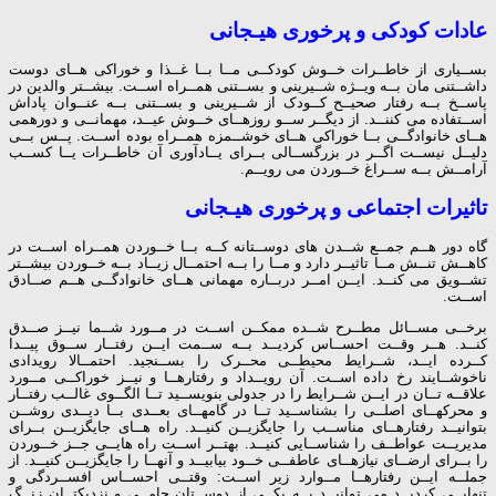
عادات کودکی و پرخوری هیـجانی
بســیاری از خاطــرات خــوش کودکــی مــا بــا غــذا و خوراکی هــای دوست
داشــتنی مان بــه ویــژه شــیرینی و بســتنی همــراه اســت. بیشــتر والدین در
پاســخ بــه رفتار صحیــح کــودک از شــیرینی و بســتنی بــه عنــوان پاداش
اســتفاده می کننــد. از دیگــر ســو روزهــای خــوش عیــد، مهمانــی و دورهمی
هــای خانوادگــی بــا خوراکی هــای خوشــمزه همــراه بوده اســت. پــس بــی
دلیــل نیســت اگــر در بزرگســالی بــرای یــادآوری آن خاطــرات یــا کســب
آرامــش بــه ســراغ خــوردن می رویــم.
تاثیرات اجتماعی و پرخوری هیـجانی
گاه دور هــم جمــع شــدن های دوســتانه کــه بــا خــوردن همــراه اســت در
کاهــش تنــش مــا تاثیــر دارد و مــا را بــه احتمــال زیــاد بــه خــوردن بیشــتر
تشــویق می کنــد. ایــن امــر دربــاره مهمانی هــای خانوادگــی هــم صــادق
اســت.
برخــی مســائل مطــرح شــده ممکــن اســت در مــورد شــما نیــز صــدق
کنــد. هــر وقــت احســاس کردیــد بــه ســمت ایــن رفتــار ســوق پیــدا
کــرده ایــد، شــرایط محیطــی محــرک را بســنجید. احتمــالا رویدادی
ناخوشــایند رخ داده اســت. آن رویــداد و رفتارهــا و نیــز خوراکــی مــورد
علاقــه تــان در ایــن شــرایط را در جدولی بنویســید تــا الگــوی غالــب رفتــار
و محرکهــای اصلــی را بشناســید تــا در گامهــای بعــدی بــا دیــدی روشــن
بتوانیــد رفتارهــای مناســب را جایگزیــن کنیــد. راه هــای جایگزیــن بــرای
مدیریــت عواطــف را شناســایی کنیــد. بهتــر اســت راه هایــی جــز خــوردن
را بــرای ارضــای نیازهــای عاطفــی خــود بیابیــد و آنهــا را جایگزیــن کنیــد. از
جملــه ایــن رفتارهــا مــوارد زیر اســت: وقتــی احســاس افســردگی و
تنهایــی کردیــد می توانیــد بــه یکــی از دوســتان حامــی و نزدیکتــان زنــگ