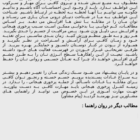
معطــوف بــه منبــع تنــش شــده و نیــروی کافــی بــرای مهــار و ســرکوب
ایــن عواطــف نــدارد. بایــد از وجــود ایــن احساســات آگاه باشــیم و بدانیــم
چگونــه می توانیــم بــا آنهــا لحظــه بــه لحظــه در ارتبــاط باشــیم. شــناخت
ایــن عواطــف بــه مــا در شــناخت دنیــای درونی مــان یــاری می رســاند و
توان مــان را در مقابلــه بــا تنش هــا افزایــش می دهــد. بــر اســاس
مطالعــات، کــم خوابــی یــا بدخوابــی ممکــن اســت ســبب پرخوری هیـجانی
و افزایــش بــی دلیــل وزن شــود. پــس مراقبــت از جســم را جــدی بگیریــد.
هــر روز و بــه طــور منظــم ورزش کنیــد. زمان بنــدی مناســبی بــرای تغذیــه
خــود و زمــان کافــی بــرای آرامــش و اســتراحت در نظــر بگیریــد و
همــواره از بــودن در کنــار دوســتان دلســوز و حمایتگــر بهــره ببریــد. از
طرفــی تفریحاتــی غیــراز خــوردن در فهرســت فعالیت هــای خــود داشــته
باشــید. تبعیــت از ایــن راهکارهــا ســطح انــرژی تــان را بــه طــرز چشــم
گیری افزایــش خواهــد داد چــرا کــه تعــادل جســمی و روانی تــان را حفــظ
خواهــد کــرد.
و در پایــان پیشــنهاد می شــود ســبک زندگی مــان را تغییــر دهیــم و بیشــتر
بــه ســراغ عــادات پســندیده برویــم. جســم خســته و رنجــور تــوان کافــی
بــرای مقابلــه بــا عــادات ناســالم، از جملــه پرخوری هیـجانی ، را نــدارد. در
زمینــه كنتــرل پرخوری هیـجانی بایــد مهــارت كافــی بــه دســت بیاوریــد.
جهــت مهارت آمــوزی در ایــن خصــوص می توانیــد از راهنمایی هــای
مشــاورین نیــز بهرمنــد گردیــد (پیام مشاور)
مطالب دیگر در روان راهنما :