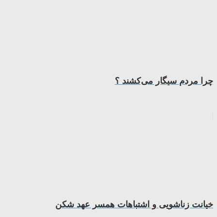
ﭼﺮا ﻣﺮدم ﺳﯿﮕﺎر ﻣﻰﮐﺸﻨﺪ ؟
خیانت زناشویی و اشتباهات همسر عهد شکن