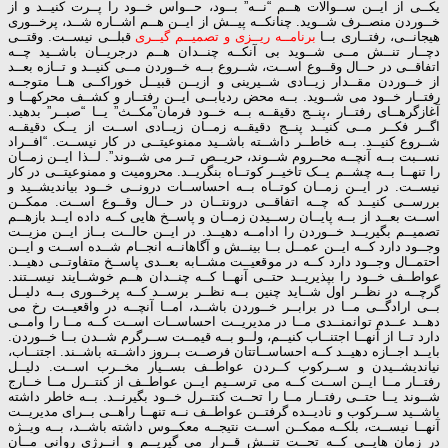
یكــی از ایــن ســوالات هــم “نــه” بــود، حــواس خــود را پــرت كنیــد و از
خــوردن منصــرف شــوید. چنانکــه پیــش از ایــن هــم اشــاره شــد، پرخــوری
هیجانــی، رفتــاری بــا
برنامــه ریــزی و تصمیــم گیــری
قبلــی نیســت. وقتــی
دچــار تنــش مــی شــوید بی آنکــه چنــدان هــم درجریــان باشــید چــه
اتفاقــی در حــال وقــوع اســت، شــروع بــه خــوردن مــی کنیــد و تــازه بعــد
از خــوردن مقــدار زیــادی شــیرینی و ازیــن قبیــل خوراکــی هــا متوجــه
رفتــار خــود می شــوید. بــه محض ردیابــی ایــن رفتــار و کشــف محرکهــا و
آغازگرهــای رفتــار ،پنــج دقیقــه بــه خــود فرمان”مكــث” یــا “صبــر” بدهید.
اگــر فکــر مــی کنیــد پنــج دقیقــه زمــان زیــادی اســت از یــک دقیقــه
شــروع کنیــد. بــه خاطــر داشــته باشــید ممنوعیتــی در کار نیســت. “افــراد
نســبت بــه آنچــه محــروم شــوند، حریــص تــر می شــوند”. لــذا ایــن زمــان
را تنهــا بــه چشــم یــک تاخیــر کوتــاه بنگریــد. محرومیت و ممنوعیتــی در کار
نیســت. در ایــن زمــان کوتــاه بــه احساســات درونــی خــود بیاندیشــید و
بررســی کنیــد که چــه اتفاقــی درونتــان در حــال وقــوع اســت. ممکــن
اســت بعــد از بــه پایــان رســیدن زمــان و پاســخ هایی كــه داده ایــد بازهــم
تصمیــم بگیریــد خــوردن را ادامــه دهیــد. در ایــن حالــت بــاز ایــن مزیــت
وجــود دارد کــه ایــن عمــل بــا بینــش و آگاهانــه انجــام شــده اســت و ایــن
احتمــال وجــود دارد کــه در موقعیــت مشــابه بعــدی پاســخ متفاوتــی دهیــد.
عواطــف خــود را بپذیریــد حتــی آنهــا کــه چنــدان هــم خوشــایند نیســتند.
گرچــه در نظــر اول شــاید چنین بــه نظــر برســد کــه پرخــوری بــه دلیــل
بــی ارادگــی مــا در برابــر خــوردن باشــد، امــا آنچــه در واقعیــت رخ می
دهــد عــدم توانمنــدی مــا در مدیریــت احساســات اســت کــه مــا را وامــی
دارد تــا از آنهــا اجتنــاب کنیــم، ولــو بــه قیمــت ســرگرم شــدن بــا خــوردن.
بایــد اجــازه دهیــد کــه احساســاتتان فرصــت بــروز داشــته باشــند. اجتنــاب،
نیاندیشــیدن و ســرکوب کــردن عواطــف بســیار مخــرب اســت. دلیــل
رفتــار مــا ایــن اســت کــه می ترســیم ایــن عواطــف از کنتــرل مــا خــارج
شــوند یــا حتــی رفتــار مــا را تحــت کنتــرل خــود بگیرنــد. بــه خاطر داشته
باشــید ســرکوب و نادیــده گرفتــن عواطــف نــه تنهــا راهــی بــرای مدیریــت
آنهــا نیســت، بلکــه ممکــن اســت نتیجــه معکــوس داشته باشــد، بــه ویــژه
در زمان هایــی کــه تحــت تنــش قــرار می گیریــم و انــرژی روانی مــان