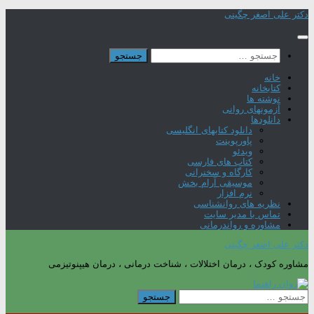
Skip
دکتر علی اصغر چگینی
to
content
جستجو
برای:
خانه
کتابخانه
نوشته ها
آزمونهای روانی
دانلودها
دانلود کتابهای انگلیسی
پاورپوینت
ویدئو
کتاب های فارسی
کارگاه و سخنرانی
موسیقی آرام بخش
نرم افزار
نظریه های روانشناسی
تماس با مدیر سایت
مشاوره و رواندرمانی
دکتر علی اصغر چگینی
مشاوره کودک ، درمان اختلالات ، شناخت درمانی ، درمان هیپنوتیزمی
جستجو
برای: