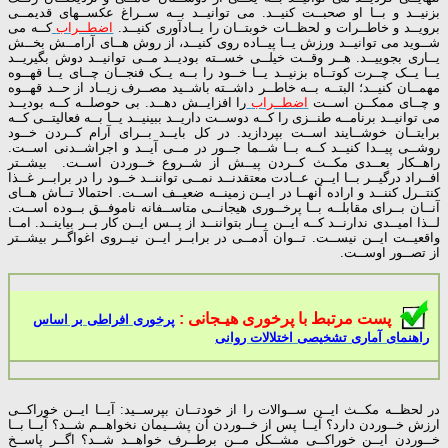
بزنیــد و بــا او صحبــت کنیــد. می توانیــد بــه ســراغ عکســهای قدیمــی
برویــد و خاطــرات و لحظــات خوبتــان را یــادآوری کنیــد.
اضطــراب
کــه می
شــوید می توانیــد ورزش یــا پیــاده روی کنیــد، از روش هــای آرامــش بخــش
یــاری بجوییــد. هــر وقــت خیلــی خســته بودیــد مــی توانیــد دوش بگیریــد
یــا یــک چــرت کوتــاه بزنیــد یــا خــود را بــه یــک فنجــان چــای یــا قهــوه
مهمــان کنیــد؛ البتــه بــه خاطــر داشــته باشــید مصــرف زیــاد از حــد قهــوه
و چــای ممکــن اســت
اضطــراب
را افزایــش دهــد. بی حوصلــه کــه بودیــد
می توانیــد برنامــه طنــزی را کــه دوســت داریــد ببینیــد یــا بــه فعالیتــی کــه
برایتــان خوشــایند اســت بپردازید. در كل بایــد بــرای آرام كــردن خــود
روشــی پیــدا كنیــد كــه بــا شــما جــور در مــی آیــد و اجراشــدنی اســت.
راهــکار بعــدی مكــث كــردن پیــش از شــروع خــوردن اســت. بیشــتر
افــراد درگیــر بــا ایــن عــادت معتقدنــد نمــی تواننــد خــود را در برابــر غــذا
کنتــرل کننــد و اراده آنهــا در ایــن زمینــه ضعیــف اســت. احتمالا تــاش هــای
آنــان بــرای مقابلــه بــا پرخــوری هیجانــی متاســفانه ناموفــق بــوده اســت.
لــذا امیــدی ندارنــد کــه ایــن بــار بتواننــد از پــس ایــن کار بــر بیاینــد. امــا
واقعیــت ایــن نیســت. تــوان آدمــی در برابــر ایــن نیــروی اغواگــر بیشــتر
از تصــور اوســت.
پست مرتبط با پرخوری هیـجانی :
پرخوری افراطی بر اساس
راهنمای آماری تشخیصی اختلالات روانی
در لحظــه مکــث ایــن ســوالات را از خودتــان بپرســید: آیــا ایــن خوراكــی
ارزش خــوردن دارد؟ آیــا پس از خــوردن آن پشــیمان نخواهــم شــد؟ آیــا بــا
خــوردن ایــن خوراكــی مشــكل مــن برطــرف خواهــد شــد؟ اگــر پاســخ