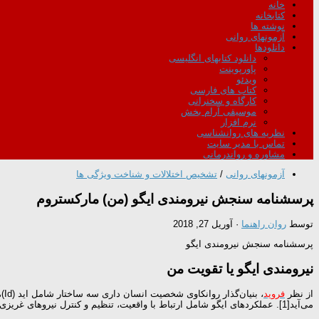
خانه
کتابخانه
نوشته ها
آزمونهای روانی
دانلودها
دانلود کتابهای انگلیسی
پاورپوینت
ویدئو
کتاب های فارسی
کارگاه و سخنرانی
موسیقی آرام بخش
نرم افزار
نظریه های روانشناسی
تماس با مدیر سایت
مشاوره و رواندرمانی
آزمونهای روانی
/
تشخیص اختلالات و شناخت ویژگی ها
پرسشنامه سنجش نیرومندی ایگو (من) مارکستروم
توسط
روان راهنما
·
آوریل 27, 2018
پرسشنامه سنجش نیرومندی ایگو
نیرومندی ایگو یا تقویت من
از نظر
فروید
، بنیان‌گذار روانکاوی شخصیت انسان داری سه ساختار شامل اید (Id)،
می‌آید[1]. عملکردهای ایگو شامل ارتباط با واقعیت، تنظیم و کنترل نیروهای غریزی، روابط موضوعی، پردازش تفکر، عملکردهای دفاعی و عملکردهای ترکیبی، قضاوت است[2].