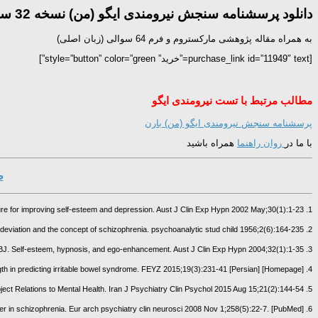
دانلود پرسشنامه سنجش نیرومندی ایگو (من) نسخه 32 سوالی
به همراه مقاله پژوهشی مارکستروم و فرم 64 سوالی (زبان اصلی)
[purchase_link id=”11949″ text=”خرید” style=”button” color=”green”]
مطالب مرتبط با تست نیرومندی ایگو
پرسشنامه سنجش نیرومندی ایگو (من) بارن
با ما در
روان راهنما
همراه باشید
ص
1. Lavertue NE, Kumar VK, Pekala RJ. The effectiveness of a hypnotic ego-strengthening procedure for improving self-esteem and depression. Aust J Clin Exp Hypn 2002 May;30(1):1-23.
2. Beres D. Ego deviation and the concept of schizophrenia. psychoanalytic stud child 1956;2(6):164-235.
3. Stafrace SP, Evans BJ. Self-esteem, hypnosis, and ego-enhancement. Aust J Clin Exp Hypn 2004;32(1):1-35.
4. Koochaki-Ravandi M, Monirpour N, Arj A. The role of attachment styles, quality of object relations and ego strength in predicting irritable bowel syndrome. FEYZ 2015;19(3):231-41 [Persian] [Homepage]
5. Jamil L, Atef Vahid M, Dehghani M, Habibi M. The Mental Health Through Psychodynamic Perspective: The Relationship between the Ego Strength, The Defense Styles, and the Object Relations to Mental Health. Iran J Psychiatry Clin Psychol 2015 Aug 15;21(2):144-54.
6. Leube D, Whitney C, Kircher T. The neural correlates of ego-disturbances (passivity phenomena) and formal thought disorder in schizophrenia. Eur arch psychiatry clin neurosci 2008 Nov 1;258(5):22-7. [PubMed]