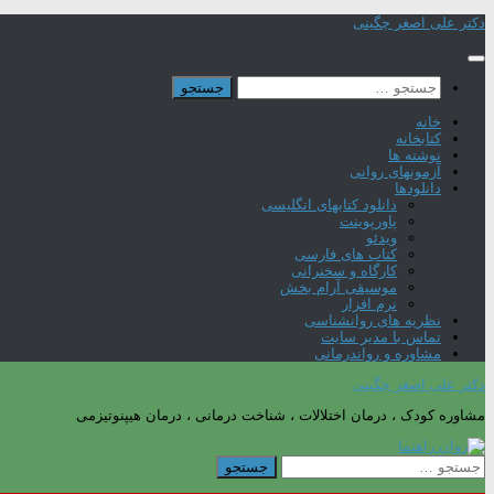
Skip
دکتر علی اصغر چگینی
to
content
جستجو
برای:
خانه
کتابخانه
نوشته ها
آزمونهای روانی
دانلودها
دانلود کتابهای انگلیسی
پاورپوینت
ویدئو
کتاب های فارسی
کارگاه و سخنرانی
موسیقی آرام بخش
نرم افزار
نظریه های روانشناسی
تماس با مدیر سایت
مشاوره و رواندرمانی
دکتر علی اصغر چگینی
مشاوره کودک ، درمان اختلالات ، شناخت درمانی ، درمان هیپنوتیزمی
جستجو
برای: