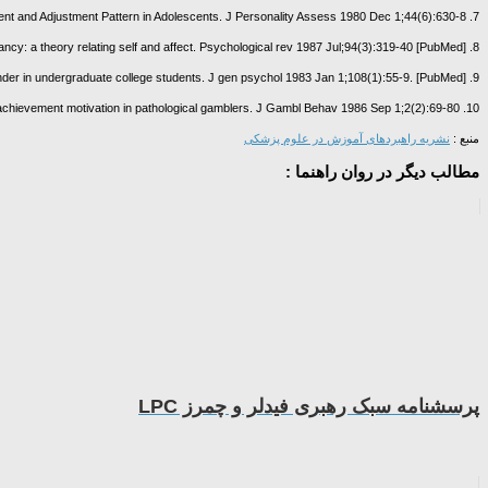
7. Gold SN. Relations Between Level of Ego Development and Adjustment Pattern in Adolescents. J Personality Assess 1980 Dec 1;44(6):630-8.
8. Higgins ET. Self-discrepancy: a theory relating self and affect. Psychological rev 1987 Jul;94(3):319-40 [PubMed]
9. Davis SF, Bremer SA, Anderson BJ, Tramill JL. The interrelationships of ego strength, self-esteem, death anxiety, and gender in undergraduate college students. J gen psychol 1983 Jan 1;108(1):55-9. [PubMed]
10. Taber JI, Russo AM, Adkins BJ, McCormick RA. Ego strength and achievement motivation in pathological gamblers. J Gambl Behav 1986 Sep 1;2(2):69-80.
منبع :
نشریه راهبردهای آموزش در علوم پزشکی
مطالب دیگر در روان راهنما :
پرسشنامه سبک رهبری فیدلر و چمرز LPC