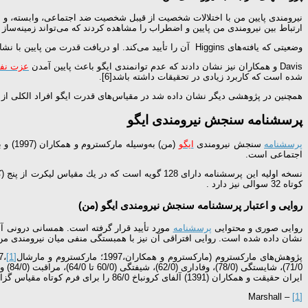
نیرومندی پایین من با اختلالات شخصیت از قیبل شخصیت ضد اجتماعی، وابسته، و اج
ارتباط بین نیرومندی من پایین و اضطراب را مشاهده کردند که می‌تواند زمینه‌ساز ا
وضعیتی که یافته‌های Higgins آن را تأیید می‌کند. او دریافت قدرت من پایین با نشانه‌های
Davis و همکاران نیز نشان دادند که عدم توانمندی ایگو باعث پایین آمدن
عزت ن
شده است که کاربرد زیادی در تحقیقات داشته باشد[6].
همچنین در پژوهشی دیگر نشان داده شد در مقیاس‌های قدرت ایگو افراد الکلی از افرا
پرسشنامه سنجش نیرومندی ایگو
پرسشنامه
سنجش نیرومندی
ایگو
(من) به‌وسیله ماركستروم و همكاران (1997) و بر پایه دیدگاه روانی اجتماعی
اجتماعی است.
کوتاه 32 سوالی نیز دارد .
روایی و اعتبار پرسشنامه سنجش نیرومندی ایگو (من)
روایی صوری و محتوایی
پرسشنامه
مورد تأیید قرار گرفته است. همسانی درونی آن
نشان داده شده است. روایی افتراقی آن نیز با همبستگی منفی میان نیرومندی من ب
پژوهش‌های مارکستروم (ماركستروم و همکاران،1997؛ ماركستروم و مارشال
[1]
ایران حقیقت و همکاران (1391) آلفای کرونباخ 86/0 را برای فرم کوتاه مقیاس گزارش کردند.
– Marshall
[1]