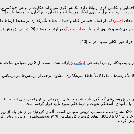
تنابی و تکانش گری ارتباط دارد. تکانش گری می‌تواند حکایت از نوعی خودکنترلی ضع
ز دست رفتن کنترل بر روی افکار هوشیارانه و فقدان تأثیرگذاری بر محیط باشد[7].
افسردگی
از قبیل احساس گناه و فقدان عقاید تأثیرگذاری بر محیط ارتباط دارد[8
فس
می‌شود و هردوی اینها با
اضطراب مرگ
در ارتباط هستند [9]. د
د غیر الکلی ضعیف تراند [10].
اریکسون
ارائه شده است. از 8 زی
 در پژوهش‌های گوناگون تأیید شده و روایی همزمان آن از راه بررسی ارتباط با 
ا ناامیدی، آشفتگی هویت و درماندگی مورد تأیید قرار گرفته است.