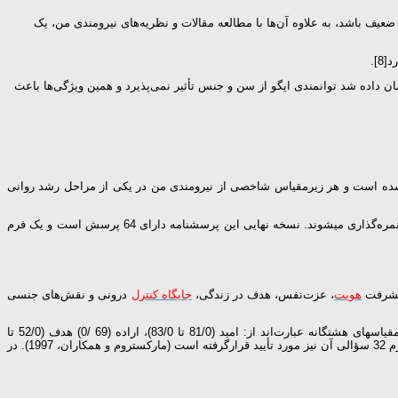
یف باشد، به علاوه آن‌ها با مطالعه مقالات و نظریه‌های نیرومندی من، یک
].
ر یک پژوهش نشان داده شد توانمندی ایگو از سن و جنس تأثیر نمی‌پذیرد و همین ویژگی‌ها باعث
ر مقیاس ساخته شده است و هر زیرمقیاس شاخصی از نیرومندی من در یکی از مراحل رشد روانی
نسخه اولیه این پرسشنامه دارای 128 گویه است كه در یك مقیاس لیكرت از پنج (كاملاً درست) تا یک (كاملاً غلط) نمره­گذاری می­شود. برخی از پرسش‌ها نیز برعکس نمره‌گذاری می­شوند. نسخه نهایی این پرسشنامه دارای 64 پرسش است و یک فرم
پیشرفت
هویت
، عزت‌نفس، هدف در زندگی،
جایگاه كنترل
درونی و نقش‌های جنسی
،2007) نشان‌دهنده همسانی درونی مقیاس است. آلفای كرونباخ برای هر یك از زیرمقیاس­های هشتگانه عبارت‌اند از: امید (81/0 تا 83/0)، اراده (69 /0) هدف (52/0 تا
71/0)، شایستگی (78/0)، وفاداری (62/0)، شیفتگی (60/0 تا 64/0)، مراقبت (84/0) و خرد (72/ 0 تا 80/0). آلفای كرونباخ كل مقیاس 94/0 به‌دست‌آمده. روایی و پایایی فرم 32 سؤالی آن نیز مورد تأیید قرارگرفته است (ماركستروم و همكاران، 1997). در