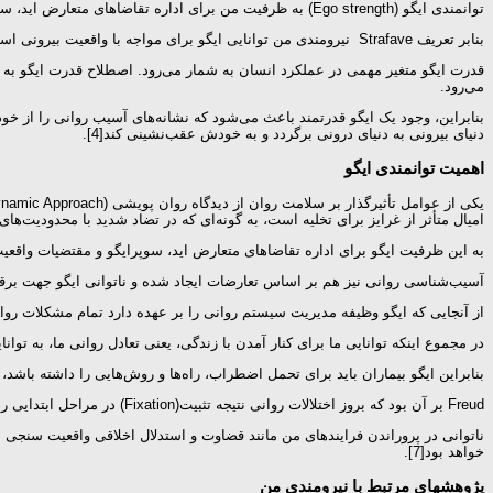
توانمندی ایگو (Ego strength) به ظرفیت من برای اداره تقاضاهای متعارض اید، سوپرایگو و مقتضیات واقعیت بیرونی اشاره دارد و به میزانی که من قادر به ایجاد تعادل کارکردی نباشد شخصیت فرد درگیر اختلال خواهد شد[1].
بنابر تعریف Strafave نیرومندی من توانایی ایگو برای مواجه با واقعیت بیرونی است، زمانی که من بین خواسته‌های اید، سوپرایگو و محیط بیرون تعادل برقرار کند[3].
قدرت ایگو متغیر مهمی در عملکرد انسان به شمار می‌رود. اصطلاح قدرت ایگو به تو
می‌رود.
بنابراین، وجود یک ایگو قدرتمند باعث می‌شود که نشانه‌های آسیب روانی را از 
دنیای بیرونی به دنیای درونی برگردد و به خودش عقب‌نشینی کند[4].
اهمیت توانمندی ایگو
امیال متأثر از غرایز برای تخلیه است، به گونه‌ای که در تضاد شدید با محدودیت‌های
به این ظرفیت ایگو برای اداره تقاضاهای متعارض اید، سوپرایگو و مقتضیات واقعیت
آسیب‌شناسی روانی نیز هم بر اساس تعارضات ایجاد شده و ناتوانی ایگو جهت برقرا
از آنجایی که ایگو وظیفه مدیریت سیستم روانی را بر عهده دارد تمام مشکلات روا
در مجموع اینکه توانایی ما برای کنار آمدن با زندگی، یعنی تعادل روانی ما، به توان
بنابراین ایگو بیماران باید برای تحمل اضطراب، راه‌ها و روش‌هایی را داشته باشد، ت
Freud بر آن بود که بروز اختلالات روانی نتیجه تثبیت(Fixation) در مراحل ابتدایی رشد است که این تثبیت‌ها سبب بروز نقایصی در رشد و کارکرد ایگو می‌شود[6].
ناتوانی در پروراندن فرایندهای من مانند قضاوت و استدلال اخلاقی واقعیت سنجی م
خواهد بود[7].
پژوهشهای مرتبط با نیرومندی من