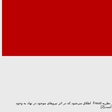
و سوپرایگو (Superego) است. من یا ایگو به دومین ساختار شخصیت در نظریه Freud اطلاق می‌شود که در اثر نیروهای موجود در نهاد به وجود