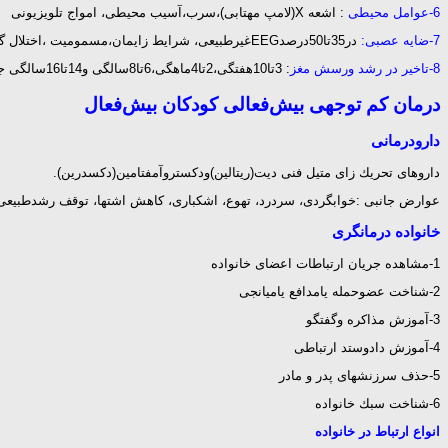
6-عوامل محیطی
: اشعه X(لامپ مهتابی)،سرب،آسیب محیطی، امواج تلویزیونی
7-ضایه عصبی:
در35تا50درصدEEGغیرطبیعی، شرایط زایمان،مسمومیت ،اختلال گردش خون،عفونت
8-تاخیر در رشد ورسش مغز
: 3تا10هفتگی،2تا4ماهگی،6تا8سالگی و14تا16سالگی جهش رشدی مغزاست كه دراین افراداحتمالابه وقوع نمی پیوندد.
درمان کم توجهی بیش‌فعالی کودکان بیش‌فعال
دارودرمانی
داروهای تحریك زای متیل فنی دیت(ریتالین)ودكستروآمفتامین(دكسدرین).
عوارض جانبی :خوابگردی، سردرد، تهوع، اشكباری، كاهش اشتها، توقف رشدطبیع
خانواده درمانگری
1-مشاهده جریان ارتباطات اعضای خانواده
2-شناخت عضوحمله یامدافع یامیانجی
3-آموزش مذاكره وگفتگو
4-آموزش دادوستد ارتباطی
5-حذف سرزنشهای پدر و مادر
6-شناخت سبك خانواده
انواع ارتباط در خانواده