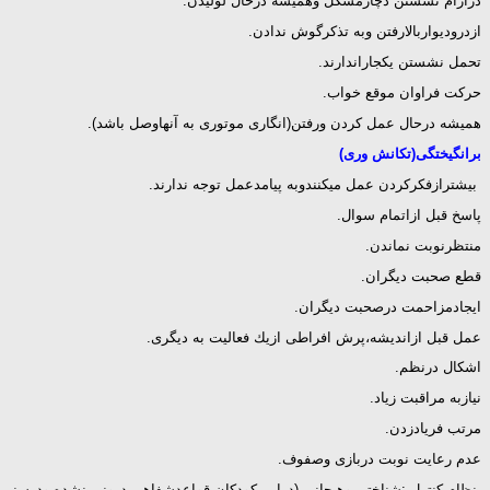
درآرام نشستن دچارمشكل وهمیشه درحال لولیدن.
ازدرودیواربالارفتن وبه تذكرگوش ندادن.
تحمل نشستن یكجاراندارند.
حركت فراوان موقع خواب.
همیشه درحال عمل كردن ورفتن(انگاری موتوری به آنهاوصل باشد).
برانگیختگی(تكانش وری)
بیشترازفكركردن عمل میكنندوبه پیامدعمل توجه ندارند.
پاسخ قبل ازاتمام سوال.
منتظرنوبت نماندن.
قطع صحبت دیگران.
ایجادمزاحمت درصحبت دیگران.
عمل قبل ازاندیشه،پرش افراطی ازیك فعالیت به دیگری.
اشكال درنظم.
نیازبه مراقبت زیاد.
مرتب فریادزدن.
عدم رعایت نوبت دربازی وصفوف.
-نظام كنترل :شناختی وهیجانی (دراین كودكان قواعدشفاهی درونی نشده ودرسنین ب