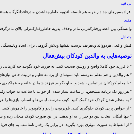
بی قید
افرادمسیرهای جدادارندوبه هم نابسته اندوبه خاطرجداشدن مادرفاقدلنگرگاه هستن
مقید
وابستگی بین اعضاورفتاركنترلی مادر وحذف پدربه خاطررفتاركنترلی بالای مادرگرفت
متعادل
كنش واقعی هردووالد و،تعریف درست نقشها وتلاش گروهی برای اتحاد ودلبستگی اع
توصیه‌هایی به والدین کودکان بیش‌فعال
* با فرزند خود کاملا واضح و روشن صحبت کنید. به فرزند خود بگویید چه کارهایی را با
* هم والدین و هم معلم مدرسه، باید نمونه‌ای از برنامه تعلیم و تربیت خاص نیازهای
* با معلم کودکتان در تماس باشید و به او بگویید فرزند شما در خانه چه عملکردی دا
* هر روز یک برنامه مشخص، از ساعت بیدار شدن از خواب تا ساعت به خواب رفتن کو
* به منظم شدن کودک خود کمک کنید. کیف مدرسه، لباس‌ها و اسباب بازی‌ها را هر 
* از حواس پرتی کودک جلوگیری کنید. تلویزیون، رادیو و کامپیوتر را خاموش کنید.
* تنها امکان انتخاب بین دو چیز را به او بدهید. در این صورت کودک هیجان زده و 
* از انضباط به صورت موثری بهره بگیرید. در برابر یک رفتار نامناسب به جای فریاد 