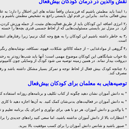
نقش والدین در درمان کودکان بیش‌فعال
۱٫ ابتدا باید مطمئن‌ باشیم‌ که‌ فرزندمان‌ واقعاً نشانه ‌های‌ این‌ اختلال‌ را دارد
بیش ‌فعالی‌ بدانند. بنابراین‌ در قدم‌ اول‌ بایستی‌ راجع‌ به‌ تشخیص‌ مطمئن‌ باشیم‌ 
۲٫ انرژی‌ اضافه‌ این‌ کودکان‌ باید از طریق‌ فعالیت‌های‌ مثبت، از جمله‌ ورزش‌ کردن، مص
کرد. در منزل‌ نیز بایستی‌ مسئولیت‌هایی‌ که‌ از لحاظ‌ جسمی‌ قدری‌ بچه‌ها را خسته‌ می‌ 
۳٫ به‌ خاطر داشته‌ باشیم‌ این‌ کودکان‌ را به‌ هیچ‌ وجه‌ کتک‌ نزنیم؛ زیرا رفتارهای‌ 
است.
۴٫ گروهی‌ از موادغذایی‌ – از جمله‌ کاکائو، شکلات، قهوه، نسکافه، نوشابه‌های‌ رنگی‌ و تنقلات – باعث‌ تحریک ‌پذیری‌ می‌شوند و لازم‌ است‌ تا حد امکان‌ از دادن‌ آنها به‌ بچه‌ ها خودداری‌ شود.
۵٫ خواب‌ شبانگاهی‌ این‌ کودکان‌ موضوع‌ مهمی‌ است؛ آنها باید شب‌ها زودتر به‌ رختخوا
دیروقت‌ بیدار نماند. در همین‌ زمینه‌ توصیه‌ می‌ شود کودک‌ از وسایلی‌ چون‌ کامپیوتر 
۶٫ چنانچه‌ کودک‌ بیش ‌فعال‌ از لحاظ‌ توجه‌ و تمرکز بسیار مشکل‌ داشته‌ باشد و ر
مصرف‌ کند.
توصیه‌هایی به معلمان برای کودکان بیش‌فعال
* به دانش آموزان نشان دهید چگونه از کتاب تکلیف و برنامه‌های روزانه استفاده کن
* به دانش آموزان در فعالیت‌های بدنی‌شان کمک کنید. به آن‌ها اجازه دهید تا کاری را
* با والدین و دانش آموزان، هر دو با هم، برای نوآوری و اجرای یک برنامه تعلیم و
* انتظارات بالا از دانش آموزان نداشته باشید، اما سعی کنید راه‌های جدیدی را برای
* صبور باشید و شانس دانش آموزان را برای کسب موفقیت بالا ببرید.