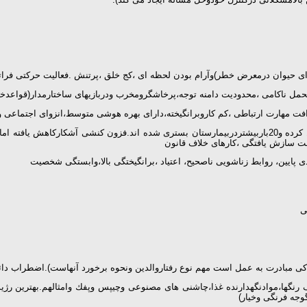
صدای حیوان درمعرض خطر)وآرام بودن لحظه ای ،كج خلق ،پرتنش .فعالیت حركتی فرات
تحمل ناكامی ،محدودیت دامنه توجه،پرخاشگرومخرب ودربازیهای ساختارمدار(قواعدخ
 مهارت ارتباطی ،كم كاروبرانگیخته،دارای بهره هوشی متوسط،انزوای اجتماعی 
:مشكل شناختی ،عاطفی واجتماعی .5برابربیشترازدیگران ترك تحصیل كرده و20باربیشتردربیمارستان بستری شد
فت سازش یافتگی ،كارهای خلاف قانون
 پایین، روابط زناشویی ناصحیح، اعتیاد ،برانگیختگی بالا،وابستگی شخصیت
دكی مبادرت به عمل است مهم نوع رفتاروالدین ونحوه برخورد آنهاست).اضطراب دا
گها،موادنگهدارنده غذا،چاشنی های مصنوعی وچیپس وپفك وامثالهم.بهترین رژی
وجه فرنگی وخیار)