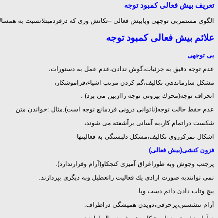
تعریف
بیش فعالی کمبود توجه
الگوی مستمربی توجهی ویابیش فعالی –تكانش وری كه درفردمبتلانسبت به همسالان آنهاازشدت وفراوانی بیشتری برخوردا
علائم بیش فعالی کمبود توجه
بی توجهی
عدم توجه دقیق به جزئیات،گوش ندادن،عدم عمل به دستورات،
مشكل سازماندهی تكالیف،گم كردن مرتب اشیاء،فراموشكار،
انحراف توجه(محرك بیرونی توجه راازبین می برد) ،
عدم حفظ حالت توجه(ناتوانی درونی فردمانع توجه است).مثال :خواندن متن
شكست دراتمام كار،به آسانی برآشفته می شوند،
اشكال تمركزروی تكالیف،مشكل دلبستگی به فعالیتها
فزون كنشی(بیش فعالی)
پرجنب وجوش وبه طوراغراق آمیزی كنجكاو(آرام وقرارندارد).
نمی توانندبه صورت ارادی یك فعالیت راتعطیل وبه دیگری بپردازند.
پیچ وتاب دادن دائم دست وپا.
آرام ننشستن،پرحرفی،دویدن همیشگی دراطراف.