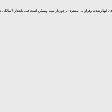
راست وممكن است قبل یابعداز 7سالگی ظاهرشوند ودردومحیط(خانه،مدرسه،كار،خیابان و…) قابل روئیت باشد.