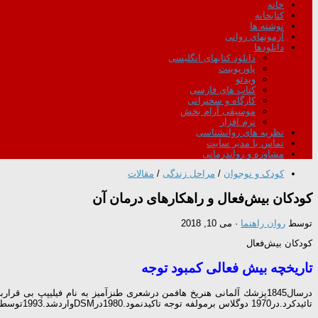
خانه
کتابخانه
نوشته ها
آزمونهای روانی
دانلودها
دانلود کتابهای انگلیسی
پاورپوینت
ویدئو
کتاب های فارسی
کارگاه و سخنرانی
موسیقی آرام بخش
نرم افزار
نظریه های روانشناسی
تماس با مدیر سایت
مشاوره و رواندرمانی
کودک و نوجوان
/
مراحل زندگی
/
مقالات
کودکان بیش‌فعال و راهکارهای درمان آن
توسط
روان راهنما
·
می 10, 2018
کودکان بیش‌فعال
تاریخچه بیش فعالی کمبود توجه
تائیدكرد.در1970 دوگلاس برمولفه توجه تاكیدنمود.1980درDSMواردشد.1993توسط بركلی باعنوان امروزی معروف شد.درنظردادستان(1385)جزءاختلالات حركتی است.