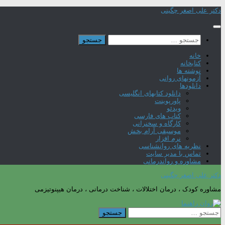
Skip
دکتر علی اصغر چگینی
to
content
جستجو
برای:
خانه
کتابخانه
نوشته ها
آزمونهای روانی
دانلودها
دانلود کتابهای انگلیسی
پاورپوینت
ویدئو
کتاب های فارسی
کارگاه و سخنرانی
موسیقی آرام بخش
نرم افزار
نظریه های روانشناسی
تماس با مدیر سایت
مشاوره و رواندرمانی
دکتر علی اصغر چگینی
مشاوره کودک ، درمان اختلالات ، شناخت درمانی ، درمان هیپنوتیزمی
جستجو
برای: