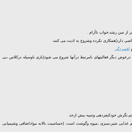
ر از سن رشد،خواب ناآرام .
اصی دارد)همكاری نكرده وشروع به اذیت می كنند.
و
افسردگی
ه اند.فزون كنشی آشكاركاهش یافته اما درعوض دیگر فعالیتهای نامرتبط درآنها شروع می شود(بازی باوسیله دركلاس ،بی
ئم،نگرش خودكیفردهی وتنبیه بیش ازحد.
م غذایی شیر،سبزی ،میوه وگوشت است. (حساسیت بالابه مواداضافی وشیمیایی