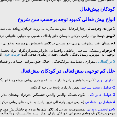
کودکان بیش‌فعال
انواع بیش فعالی کمبود توجه برحسب سن شروع
1-نوزادی وخردسالی
:رفتارغیرقابل پیش بینی،گریه بی رویه، فریاد(تیزونافذ مثل 
2-پیش دبستانی
:ناآرامی حركتی ،نوسان خلق باحالات عصبی ،بدخوابی ،ناتوانی در
3-دبستان
:افت پیشرفت درسی،حواسپرتی دركلاس ،اغتشاش درمدرسه،بدخوابی ،افت
4-نوجوانی
توجهی به آموزش، رشدنایافتگی عاطفی ،فقدان پیگیری هدف، افت
حرمت خود
، ا
5-بزرگسالی
:بیقراری ،عصبانیت ،برانگیختگی ،اختلال خلق،منزلت اجتماعی واقتصادی
علل کم توجهی بیش‌فعالی در کودکان بیش‌فعال
1- ارثی بودن
:50درصدخواهر وبرادرها دارند. سابقه بیماری روانی درشجره خانوادگی
2-عوامل زیست شناختی
:نقص بازداری پاسخ درناحیه كرتكس
3-عوامل خانوادگی
:الگوی ،تنیدگی والدین،والدین خشمگین ،خودرای وهیجان مدار
4-عوامل روانشناختی
(طبیعی ترین وارتجالی ترین پاسخ به ضربه های روانی دركو
5-موادسمی وغذایی
:مسمومیت سربی (دركلان شهرها مردم پرخاشگرند) ،مصرف رن
موجوددرغذا:رنگ وطعم مصنوعی،خوراكی دارای نمك اسید سالیسیلیك(زردآلو،آلو،گ