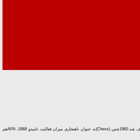
درسال1845پزشك آلمانی هنریخ هافمن درشعری طنزآمیز به نام فیلیپپ بی قراربه ان پرداخت ولذانام اولیه بیماری هافمن بودودر1900به سندروم بیش فعالی معروف شد.1960چس (Chess)به عنوان ناهنجاری میزان فعالیت نامیدو APA ،1968هم