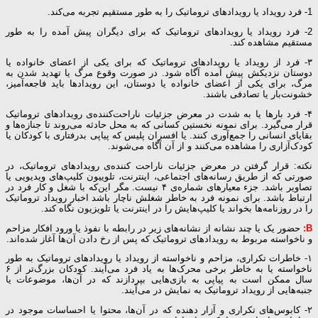
1- فرد رویداد یا رویدادهای تروماتیک را به طور مستقیم تجربه می‌کند.
2- فرد رویداد یا رویدادهای تروماتیک که برای دیگران پیش آمده را به طور
مستقیم مشاهده کند.
۳- فرد از رویداد یا رویدادهای تروماتیک که برای یکی از اعضای خانواده یا
دوستان نزدیکش پیش آمده آگاه شود. در صورت وقوع مرگ یا تهدید شدن به
مرگ، برای یکی از اعضای خانواده یا دوستان، این رویدادها باید فاجعه‌آمیز،
خشونت‌بار یا تصادفی باشند.
۴- فرد بارها یا به شدت در معرض جزئیات ناراحت‌کننده‌ی رویدادهای تروماتیک
قرار می‌گیرد. برای نمونه نخستین کسانی که به محل حادثه می‌روند تا جنازه‌ها و
بقایای انسانی را جمع‌آوری کنند. یا افسران پلیس که پیاپی بدرفتاری با کودکان یا
کودک‌آزاری را مشاهده می‌کنند و از آن آگاه می‌شوند.
نکته: قرار گرفتن در معرض جزئیات ناراحت کننده‌ی رویدادهای تروماتیک، در
صورتی که از طریق رسانه‌های اجتماعی، اینترنت، تلوییون کلیپ‌های ویدیویی یا
تصاویر باشد. جزء معیارهای شماره‌ی ۴ نیست. مگر این‌که با شغل و کار فرد در
ارتباط باشد. برای نمونه فرد به خاطر شغلش ناچار باشد اخبار رویداد تروماتیک
را در روزنامه‌ها بخواند یا کلیپ‌هایش را در اینترنت یا تلویزیون نگاه کند.
B:
حضور یک یا چند نشانه از نشانه‌های زیر در رابطه با نفوذ یا ورود افکار مزاحم
و ناخواسته مربوط به رویدادهای تروماتیک که پس از رخ دادن آن‌ها آغاز شده‌اند.
۱- خاطرات تکراری، مزاحم و ناخواسته از رویداد یا رویدادهای تروماتیک به طور
ناخواسته یا به خاطر برخی محرک‌ها به یاد فرد می‌آیند. کودکان بزرگ‌تر از ۶
سال ممکن است به پیاپی به بازی‌هایی بپردازند که در آن‌ها، موضوعات یا
جنبه‌هایی از رویداد تروماتیک به نمایش در می‌آیند.
۲- کابوس‌های تکراری و آزار دهنده که در آن‌ها، محتوا یا احساسات موجود در