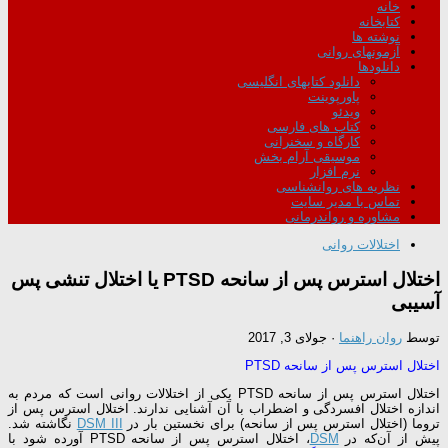
خانه
کتابخانه
نوشته ها
آزمونهای روانی
دانلودها
دانلود کتابهای انگلیسی
پاورپوینت
ویدئو
کتاب های فارسی
کارگاه و سخنرانی
موسیقی آرام بخش
نرم افزار
نظریه های روانشناسی
تماس با مدیر سایت
مشاوره و رواندرمانی
اختلالات روانی
اختلال استرس پس از سانحه PTSD یا اختلال تنشى پس
آسيبى
توسط
روان راهنما
·
جولای 3, 2017
اختلال استرس پس از سانحه PTSD
اختلال استرس پس از سانحه PTSD یکی از اختلالات روانی است که مردم به
اندازه‌ اختلال افسردگی و اضطراب با آن آشنایی ندارند. اختلال استرس پس از
تروما (اختلال استرس پس از سانحه) برای نخستین بار در
DSM III
نگاشته شد.
پیش از آن‌که در
DSM
، اختلال استرس پس از سانحه PTSD آورده شود با