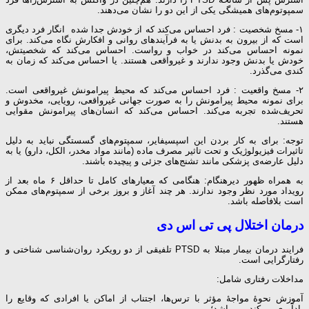
سمپوتوم‌های همیشگی یکی از این دو را نشان می‌دهند.
۱- مسخ شخصیت : فرد احساس می‌کند که از خودش جدا شده انگار فرد دیگری
است که از بیرون به بدنش یا به فرآیندهای روانی و افکارش نگاه می‌کند. برای
نمونه احساس می‌کند در خواب و رواست. احساس می‌کند که شخصیتش،
خودش یا بدنش وجود ندارند و غیرواقعی هستند. یا احساس می‌کند که زمان به
کندی می‌گذرد.
۲- مسخ واقعیت : فرد احساس می‌کند که محیط پیرامونش غیرواقعی است.
برای نمونه محیط پیرامونش را به صورت جهانی غیرواقعی، رویایی، مخدوش و
تحریف‌شده تجربه می‌کند. احساس می‌کند که انسان‌های پیرامونش مقوایی
هستند.
توجه: برای به کار بردن این اسپسیفایر، سمپتوم‌های گسستگی نباید به دلیل
تاثیرات فیزیولوژیک و تحت تاثیر مصرف ماده (مانند مواد مخدر، الکل، دارو) یا به
دلیل عارضه‌ی پزشکی مانند تشنج‌های جزئی و پیچیده باشند.
به همراه ظهور دیرهنگام: هنگامی که معیارهای کامل تا حداقل ۶ ماه بعد از
رویداد مورد نظر وجود ندارند. هر چند آغاز و بروز برخی از سمپتوم‌های ممکن
است بلافاصله باشد.
درمان اختلال پی تی اس دی
فرایند درمان بیمار مبتلا به PTSD تلفیقی از دو رویکرد روان‌شناسی شناختی و
رفتارگرایی است.
مداخلات رفتاری شامل:
آموزش نحوهٔ مواجهٔ مؤثر با ترس‌ها، اجتناب از اماکن یا افرادی که وقایع را
یادآوری می‌کند، می‌باشد؛