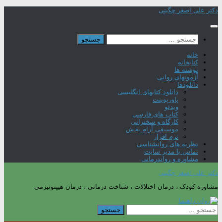
Skip
دکتر علی اصغر چگینی
to
content
جستجو
برای:
خانه
کتابخانه
نوشته ها
آزمونهای روانی
دانلودها
دانلود کتابهای انگلیسی
پاورپوینت
ویدئو
کتاب های فارسی
کارگاه و سخنرانی
موسیقی آرام بخش
نرم افزار
نظریه های روانشناسی
تماس با مدیر سایت
مشاوره و رواندرمانی
دکتر علی اصغر چگینی
مشاوره کودک ، درمان اختلالات ، شناخت درمانی ، درمان هیپنوتیزمی
جستجو
برای: