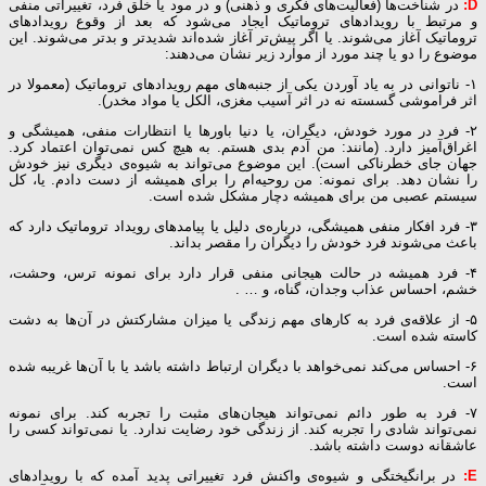
D:
در شناخت‌ها (فعالیت‌های فکری و ذهنی) و در مود یا خلق فرد، تغییراتی منفی
و مرتبط با رویدادهای تروماتیک ایجاد می‌شود که بعد از وقوع رویدادهای
تروماتیک آغاز می‌شوند. یا اگر پیش‌تر آغاز شده‌اند شدیدتر و بدتر می‌شوند. این
موضوع را دو یا چند مورد از موارد زیر نشان می‌دهند:
۱- ناتوانی در به یاد آوردن یکی از جنبه‌های مهم رویدادهای تروماتیک (معمولا در
اثر فراموشی گسسته نه در اثر آسیب مغزی، الکل یا مواد مخدر).
۲- فرد در مورد خودش، دیگران، یا دنیا باورها یا انتظارات منفی، همیشگی و
اغراق‌آمیز دارد. (مانند: من آدم بدی هستم. به هیچ کس نمی‌توان اعتماد کرد.
جهان جای خطرناکی است). این موضوع می‌تواند به شیوه‌ی دیگری نیز خودش
را نشان دهد. برای نمونه: من روحیه‌ام را برای همیشه از دست دادم. یا، کل
سیستم عصبی من برای همیشه دچار مشکل شده است.
۳- فرد افکار منفی همیشگی، درباره‌ی دلیل یا پیامدهای رویداد تروماتیک دارد که
باعث می‌شوند فرد خودش را دیگران را مقصر بداند.
۴- فرد همیشه در حالت هیجانی منفی قرار دارد برای نمونه ترس، وحشت،
خشم، احساس عذاب وجدان، گناه، و … .
۵- از علاقه‌ی فرد به کارهای مهم زندگی یا میزان مشارکتش در آن‌ها به دشت
کاسته شده است.
۶- احساس می‌کند نمی‌خواهد با دیگران ارتباط داشته باشد یا با آن‌ها غریبه شده
است.
۷- فرد به طور دائم نمی‌تواند هیجان‌های مثبت را تجربه کند. برای نمونه
نمی‌تواند شادی را تجربه کند. از زندگی خود رضایت ندارد. یا نمی‌تواند کسی را
عاشقانه دوست داشته باشد.
E:
در برانگیختگی و شیوه‌ی واکنش فرد تغییراتی پدید آمده که با رویدادهای