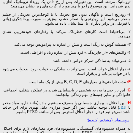
تروماتیک مرتبط است. این تغییرات پس از رخ دادن یک رویداد تروماتیک آغاز یا
بدتر شده‌اند. این موضوع را دو یا چند مورد از گزینه‌های زیر نشان می‌دهند:
۱- زودرنج است و ناگهان بدون هیچ تحریک یا با کوچک‌ترین تحریکی از خشم
منفجر می‌شود. این زودرنجی یا انفجار خشم، بیش‌تر به صورت پرخاشگری زبانی
یا فیزیکی در برابر دیگران یا اشیا نشان داده می‌شود.
۲- بی‌احتیاط است کارهای خطرناک می‌کند یا رفتارهای خودتخریبی نشان
می‌دهد.
۳- همیشه گوش به زنگ است و بیش از اندازه به پیرامونش توجه می‌کند.
۴- واکنش‌های «از جاپریدگی» فرد بیش از اندازه زیاد و افراطی است.
۵- نمی‌تواند به سادگی تمرکز حواس داشته باشد.
۶- دچار اختلال خواب است. نمی‌تواند به سادگی به خواب برود. بدخواب می‌شود
یا در خواب بی‌تاب و بی‌قرار است.
F:
مدت ناراحتی‌های معیارهای B, C, D, E بیش از یک ماه است.
G:
این ناراحتی‌ها به رنج شخصی یا نابسامانی شدید در عملکرد شغلی، اجتماعی،
خانوادگی و سایر جنبه‌های مهم زندگی بیانجامند.
H
: این اختلال با بیماری جسمانی یا مصرف مستقیم ماده (مانند دارو، مواد مخدر
یا
الکل
) قابل توجیه نباشد. پس اگر چنین مواردی دلیل بهتری برای این حالت
باشد نمی‌توانیم فرد را دچار اختلال استرس پس از سانحه PTSD بنامیم.
اسپسیفایر (مشخص کننده):
به همراه سمپتوم‌های گسستگی: سمپوتوم‌های فرد معیارهای لازم برای اختلال
استرس پس از سانحه PTSD را دارند. هم‌چنین در واکنش به استرس‌زاها فرد