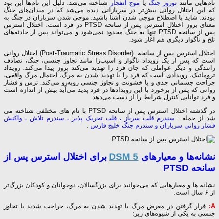
نام‌هایی مانند
نوروز جنگ
یا
موج انفجار
شناخته می‌شد. دلیل این نام‌ها این بود
که این اختلال روانی بیش‌تر در سربازانی دیده می‌شد که در میدان‌های جنگ
بودند. شاید با اصطلاح موجی شدن آشنا باشید. موجی شدن سربازان در جنگ به
معنای بروز اختلال استرس پس از سانحه PTSD در فرد است. اختلال استرس
پس از سانحه PTSD تنها به جنگ محدود نمی‌شود و می‌تواند پس از حادثه‌های
تلخ و ناگوار دیگری هم آغاز شود.
اختلال استرس پس از سانحه (Post-Traumatic Stress Disorder) اختلال روانی
است که پس از یک رویداد ناگوار و آسیب‌زا مانند تجاوز جنسی، جنگ، تصادف
رانندگی و دیگر عواملی که جان فرد را تهدید می‌کند بروز پیدا می‌کند. رویداد
تروماتیک، رویدادی است که فرد را با تهدید شدن به مرگ، احتمال مرگ واقعی،
جراحت جسمانی جدی و یا خشونت و تجاوز جنسی روبه‌رو می‌کند. ترس و فشار
روانی که پس از برخورد با این رویدادها در فرد پدید می‌آید بیش از اندازه است
و فرد توانایی کنترل شرایط را از دست می‌دهد.
در گذشته اختلال استرس پس از سانحه PTSD با نام های مختلفی شناخته می
شد از جمله :
سندرم قلب سرباز ، قلب تحریک‏ پذیر ، سندرم تلاش ، واکنش
فشار روانی سربازان و سندرم جنگ خلیج فارس
.
نشانه‌ها و معیارهای
DSM 5
برای اختلال استرس پس از
سانحه PTSD
نشانه ها و معیارهایی که می‌خوانید برای بزرگسالان، نوجوانان و کودکان بزرگ‌تر
از ۶ سال است.
A:
قرار گرفتن در معرض مرگ یا تهدید شدن به مرگ، جراحت شدید یا تجاوز
جنسی به یکی از شیوه‌های زیر: