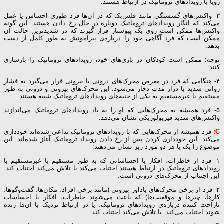
رویا با رویدادهای تروماتیک در ارتباط هستند.
۳- واکنش‌های گسستگی مانند فلش‌بک که در آن‌ها فرد طوری احساس یا عمل
می‌کند که انگار رویدادهای تروماتیک دوباره در حال رخ دادن هستند. این گونه
واکنش‌ها ممکن است روی یک پیوستار قرار گیرند که در شدیدترین حالت آن
ممکن است که فرد آگاهی خود را درباره‌ی پیرامونش به طور کامل از دست
بدهد.
توجه: ممکن است کودکان در بازی‌های خود، رویدادهای تروماتیک را بازسازی
کنند.
۴- هنگامی که فرد در معرض محرک‌های درونی یا بیرونی قرار می‌گیرد به فشار
روانی شدید یا دراز مدت دچار می‌شود. این محرک‌های بیرونی و درونی به طور
مستقیم یا غیرمستقیم به یکی از جنبه‌های رویدادهای تروماتیک شبیه هستند.
۵- فرد همیشه به محرک‌هایی که او را به یاد رویدادهای تروماتیک می‌اندازند
واکنش‌های شدید فیزیولوژیکی نشان می‌دهد.
C:
فرد همیشه از محرک‌هایی که با رویدادهای تروماتیک تداعی شده‌اند خودداری
می‌کند. این خودداری کردن پس از رخ دادن رویداد تروماتیک آغاز شده‌اند. این
موضوع را یک یا هر دو مورد زیر نشان می‌دهند:
۱- فرد از خاطرات، افکار یا احساساتی که به طور مستقیم یا غیرمستقیم با
رویدادهای تروماتیک در ارتباط هستند اجتناب می‌کند یا تلاش می‌کند اجتناب کند.
این اجتناب از محرک‌های درونی است.
۲- فرد از برخی محرک‌های یادآور بیرونی (مانند برخی افراد، مکان‌ها، گفت‌و‌گوها،
کارها، چیزها و موقعیت‌ها) که باعث می‌شوند خاطرات، افکار یا احساسات
ناراحت کننده درباره‌ی رویدادهای تروماتیک، یا در ارتباط نزدیک با آن‌ها زنده
شوند اجتناب می‌کند. یا تلاش می‌کند اجتناب کند.