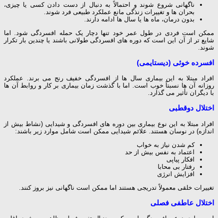
ناگهانی شروع شوند و احتمالاً به دنبال از دست دادن کسی یا چیزی،
بحران ها و تغییرات زنذگی مانع عملکرد طبیعی فرد شوند.
بدون درمان، ماه ها یا سال ها ادامه دارند.
ممکن است فردی در طول عمر خود تنها دچار یک حمله افسردگی شود. اما
شایع تر از آن این است که دوره های افسردگی طولانی باشند یا چندین بار تکرار
شوند.
افسرده خوئی (دیستایمی)
افراد مبتلا به این بیماری سال ها از افسردگی خفیف رنج می برند. عملکرد
روزانه آن ها نسبتاً خوب است. اما با گذشت زمان بیماری بر کار و روابط آن ها
با دیگران تأثیر می گذارد.
اختلال دوقطبی
افراد مبتلا به این نوع بیماری بین دوره های افسردگی و شیدایی (نشاط بیش از
اندازه) در نوسان هستند. علائم شیدایی ممکن است شامل موارد زیر باشند:
کم شدن نیاز به خواب
اعتماد به نفس بیش از حد
افکار پیاپی
رفتار بی محابا
افزایش انرژی
تغییرات خلقی معمولاً تدریجی هستند اما ممکن است ناگهانی نیز بروز کنند.
اختلال عاطفی فصلی