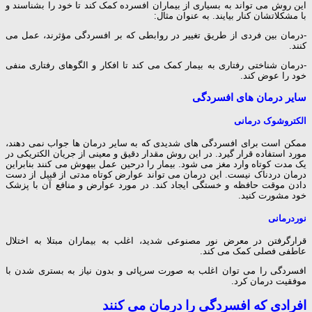
این روش می تواند به بسیاری از بیماران افسرده کمک کند تا خود را بشناسند و
با مشکلاتشان کنار بیایند. به عنوان مثال:
-درمان بین فردی از طریق تغییر در روابطی که بر
افسردگی
مؤثرند، عمل می
کنند.
-درمان شناختی رفتاری به بیمار کمک می کند تا افکار و الگوهای رفتاری منفی
خود را عوض کند.
سایر درمان های افسردگی
الکتروشوک درمانی
ممکن است برای
افسردگی
های شدیدی که به سایر درمان ها جواب نمی دهند،
مورد استفاده قرار گیرد. در این روش مقدار دقیق و معینی از جریان الکتریکی در
یک مدت کوتاه وارد مغز می شود. بیمار را درحین عمل بیهوش می کنند بنابراین
درمان دردناک نیست. این درمان می تواند عوارض کوتاه مدتی از قبیل از دست
دادن موقت حافظه و خستگی ایجاد کند. در مورد عوارض و منافع آن با پزشک
خود مشورت کنید.
نوردرمانی
قرارگرفتن در معرض نور مصنوعی شدید، اغلب به بیماران مبتلا به
اختلال
عاطفی فصلی
کمک می کند.
افسردگی
را می توان اغلب به صورت سرپائی و بدون نیاز به بستری شدن با
موفقیت درمان کرد.
افرادی که افسردگی را درمان می کنند