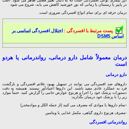
این بیماری نوعی
افسردگی
است که به دنبال تغییر فصلی ظاهر می شود. اغلب
در پاییز یا زمستان یا زمانی که نور خورشید کاهش می یابد، شروع می شود.
درمان حرفه ای برای تمام انواع
افسردگی
ضروری است.
پست مرتبط با افسردگی :
اختلال
افسردگی
اساسی بر
اساس DSM5
درمان معمولاً شامل دارو درمانی، رواندرمانی یا هردو
است
دارو درمانی
داروهای ضد افسردگی می توانند در تسهیل بهبود علائم
افسردگی
و بازگشت
فرد به عملکرد عادی مفید باشند. این داروها اعتیادآور نیستند. همیشه به دقت
دستورات پزشک خود را اجرا و هرنوع عوارض جانبی را گزارش کنید. حتماً موارد
زیر را با پزشک خود درمیان بگذارید:
-تمام داروها یا موادی که مصرف می کنید (از جمله الکل و موادمخدر)
-مصرف هرنوع داروی گیاهی، مکمل غذایی یا ویتامین
رواندرمانی افسردگی