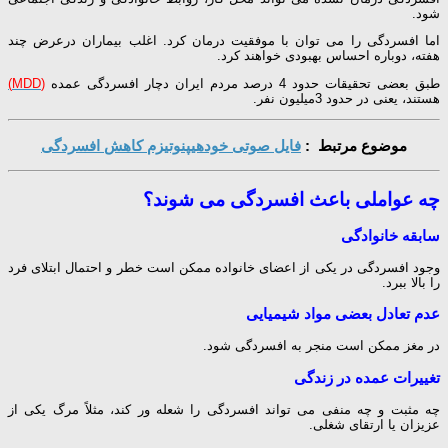
شود.
اما افسردگی را می توان با موفقیت درمان کرد. اغلب بیماران درعرض چند
هفته، دوباره احساس بهبودی خواهند کرد.
طبق بعضی تحقیقات حدود 4 درصد مردم ایران دچار افسردگی
عمده
(MDD)
هستند، یعنی در حدود 3میلیون نفر.
موضوع مرتبط :
فایل صوتی خودهیپنوتیزم کاهش افسردگی
چه عواملی باعث افسردگی می شوند؟
سابقه خانوادگی
وجود افسردگی در یکی از اعضای خانواده ممکن است خطر و احتمال ابتلای فرد
را بالا ببرد.
عدم تعادل بعضی مواد شیمیایی
در مغز ممکن است منجر به افسردگی شود.
تغییرات عمده در زندگی
چه مثبت و چه منفی می تواند افسردگی را شعله ور کند، مثلاً مرگ یکی از
عزیزان یا ارتقای شغلی.