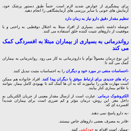
برای پیشگیری از عوارض شدید لازم است. حتماً طبق دستور پزشک خود،
آزمایش های خونی یا سایر بررسی های آزمایشگاهی را انجام دهید.
تنظیم مقدار دقیق دارو نیاز به زمان دارد
حوصله داشته باشید. بسیاری از افراد مبتلا به اختلال دوقطبی به راحتی و با
موفقیت از داروهای تثبیت کننده خلق استفاده می کنند.
رواندرمانی به بسیاری از بیماران مبتلا به افسردگی کمک
می کند
این نوع درمان معمولاً توأم با دارودرمانی به کار می رود. رواندرمانی به بیماران
کمک می کند تا:
-احساسات منفی در مورد خود و دیگران
را به احساسات مثبت تبدیل کنند.
-راه های جدیدی برای ارتباط موفق با دیگران پیدا کنند
. افراد خانواده هم ممکن
است مهارت هایی را بیاموزند که به آن ها کمک کند تا بهبودی کامل بیمار، بتوانند
با علائم بیماری کنار بیایند.
الکتروشوک درمانی
: عبارت است از ارسال مقدار معینی از جریان الکتریکی به
داخل مغز. این روش، درمان مؤثر و کم ضرری است برای بیماران شدیداً
افسرده ای که:
-به دارو پاسخ نمی دهند.
-قادر به مصرف بعضی داروهای خاص نیستند.
-ممکن است اقدام به
خودکشی
کنند.