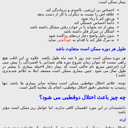
بیمار ممکن است:
احساس بی ارزشی، ناامیدی و درماندگی کند
علاقه اش را نسبت به دیگران یا کار از دست بدهد
وزنش کم یا زیاد شود
دائماً احساس خستگی کند
بیش از حد بخوابد یا در خواب رفتن مشکل داشته باشد
اشکال در تمرکز فکر داشته باشد
بدون دلیل واضح دچار دردهای پراکنده شود
به مرگ فکر کند یا اقدام به
خودکشی
نماید.
طول هر دوره ممکن است متفاوت باشد
هر دوره ممکن است چند روز تا چند ماه طول بکشد. علاوه بر این اغلب هیچ
راهی نیست که بتوان زمان شروع دوره های شیدایی یا
افسردگی
را پیش بینی
کرد (چرخش سریع نام حالتی است که بیمار دچار 4حمله بیماری یا بیشتر در
طول سال می شود. چنین بیماری ممکن است مستعد ابتلا به علائم شدیدتری
باشد.)
توجه: علائم اختلال دوقطبی ممکن است مشابه سایر بیماری ها باشد، تنها
رسیدن به تشخیص دقیق اختلال دوقطبی، انجام یک معاینه کامل است.
چه چیز باعث اختلال دوقطبی می شود؟
دانشمندان در این مورد اطمینان کافی ندارند، اما عوامل زیر ممکن است مؤثر
باشد:
ارث
اختلال دوقطبی ممکن است در چند نفر از اعضای یک خانواده دیده شود.