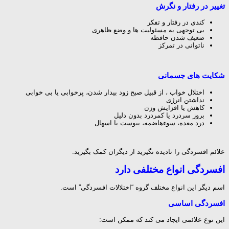
تغییر در رفتار و نگرش
کندی در رفتار و تفکر
بی توجهی به مسئولیت ها و وضع ظاهری
ضعیف شدن حافظه
ناتوانی در تمرکز
شکایت های جسمانی
اختلال خواب ، از قبیل صبح زود بیدار شدن، پرخوابی یا بی خوابی
نداشتن انرژی
کاهش یا افزایش وزن
بروز سردرد یا کمردرد بدون دلیل
درد معده، سوءهاضمه، یبوست یا اسهال
علائم افسردگی را نادیده نگیرید از دیگران کمک بگیرید.
افسردگی انواع مختلفی دارد
اسم دیگر این انواع مختلف گروه “اختلالات افسردگی” است.
افسردگی اساسی
این نوع علائمی ایجاد می کند که ممکن است: