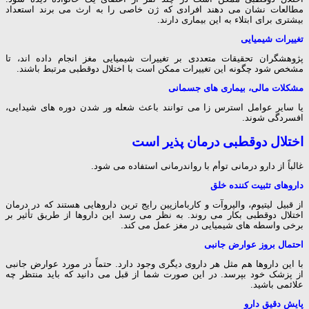
مطالعات نشان می دهند افرادی که ژن خاصی را به ارث می برند استعداد
بیشتری برای ابتلاء به این بیماری دارند.
تغییرات شیمیایی
پژوهشگران تحقیقات متعددی بر تغییرات شیمیایی مغز انجام داده اند، تا
مشخص شود چگونه این تغییرات ممکن است با اختلال دوقطبی مرتبط باشند.
مشکلات مالی، بیماری های جسمانی
یا سایر عوامل استرس زا می توانند باعث شعله ور شدن دوره های شیدایی،
افسردگی
شوند.
اختلال دوقطبی درمان پذیر است
غالباً از دارو درمانی توأم با رواندرمانی استفاده می شود.
داروهای تثبیت کننده خلق
از قبیل لیتیوم، والپروآت و کاربامازپین رایج ترین داروهایی هستند که در درمان
اختلال دوقطبی بکار می روند. به نظر می رسد این داروها از طریق تأثیر بر
برخی واسطه های شیمیایی در مغز عمل می کند.
احتمال بروز عوارض جانبی
با این داروها هم مثل هر داروی دیگری وجود دارد. حتماً در مورد عوارض جانبی
از پزشک خود بپرسد. در این صورت شما از قبل می دانید که باید منتظر چه
علائمی باشید.
پایش دقیق دارو