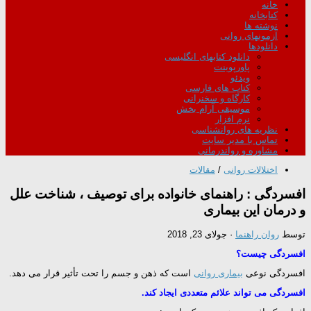
خانه
کتابخانه
نوشته ها
آزمونهای روانی
دانلودها
دانلود کتابهای انگلیسی
پاورپوینت
ویدئو
کتاب های فارسی
کارگاه و سخنرانی
موسیقی آرام بخش
نرم افزار
نظریه های روانشناسی
تماس با مدیر سایت
مشاوره و رواندرمانی
اختلالات روانی
/
مقالات
افسردگی : راهنمای خانواده برای توصیف ، شناخت علل
و درمان این بیماری
توسط
روان راهنما
·
جولای 23, 2018
افسردگی چیست؟
افسردگی نوعی
بیماری روانی
است که ذهن و جسم را تحت تأثیر قرار می دهد.
افسردگی می تواند علائم متعددی ایجاد کند.