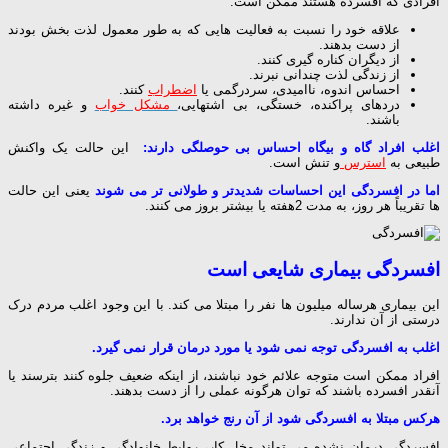
افرادی که افسرده هستند ممکن است:
علاقه خود را نسبت به فعالیت هایی که به طور معمول لذت بخش بودند
از دست بدهند.
از دیگران کناره گیری کنند.
از زندگی لذت چندانی نبرند.
احساس اندوه، ناامیدی، سردرگمی یا
اضطراب
کنند.
دردهای پراکنده، خستگی، بی اشتهایی،
مشکل خواب
و غیره داشته
باشند.
اغلب افراد گاه و بیگاه احساس بی حوصلگی دارند:
این حالت یک واکنش
طبیعی به
استرس
و تنش است.
اما در افسردگی این احساسات شدیدتر و طولانی تر می شوند
یعنی این حالت
ها تقریباً هر روز، به مدت 2هفته یا بیشتر بروز می کنند.
افسردگی بیماری شایعی است
این بیماری هرساله میلیون ها نفر را مبتلا می کند. با این وجود اغلب مردم درک
درستی از آن ندارند.
اغلب به افسردگی توجه نمی شود یا مورد درمان قرار نمی گیرد.
افراد ممکن است متوجه علائم خود نباشند، از اینکه ضعیف جلوه کنند بترسند یا
آنقدر افسرده باشند که توان هرگونه عملی را از دست بدهند.
هرکس مبتلا به افسردگی شود از آن رنج خواهد برد.
افسردگی درمان نشده می تواند مخل کار، روابط خانوادگی و زندگی اجتماعی