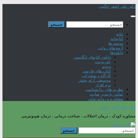
Skip
دکتر علی اصغر چگینی
to
content
جستجو
برای:
خانه
کتابخانه
نوشته ها
آزمونهای روانی
دانلودها
دانلود کتابهای انگلیسی
پاورپوینت
ویدئو
کتاب های فارسی
کارگاه و سخنرانی
موسیقی آرام بخش
نرم افزار
نظریه های روانشناسی
تماس با مدیر سایت
مشاوره و رواندرمانی
دکتر علی اصغر چگینی
مشاوره کودک ، درمان اختلالات ، شناخت درمانی ، درمان هیپنوتیزمی
جستجو
برای: