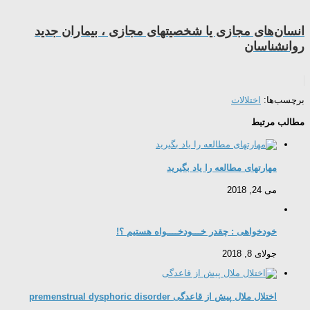
انسان‌های مجازی یا شخصیتهای مجازی ، بیماران جدید
روانشناسان
برچسب‌ها:
اختلالات
مطالب مرتبط
مهارتهای مطالعه را یاد بگیرید
می 24, 2018
خودخواهی : ﭼﻘﺪر ﺧـــﻮدﺧــــﻮاه ﻫﺴﺘﯿﻢ ؟!
جولای 8, 2018
اختلال ملال پیش از قاعدگی premenstrual dysphoric disorder