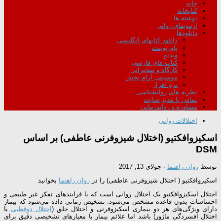
خانه
کتابخانه
نوشته ها
آزمونهای روانی
دانلودها
دانلود کتابهای انگلیسی
پاورپوینت
ویدئو
کتاب های فارسی
کارگاه و سخنرانی
موسیقی آرام بخش
نرم افزار
نظریه های روانشناسی
تماس با مدیر سایت
مشاوره و رواندرمانی
اختلالات روانی
اسکیزوافکتیو (اختلال شيزوفرنى عاطفى) بر اساس
DSM
توسط
روان راهنما
·
جولای 13, 2017
اسکیزوافکتیو ( اختلال شيزوفرنى عاطفى) را در
روان راهنما
بخوانید
اختلال اسکیزوافکتیو یک اختلال روانی است که با فرایندهای تفکر غیر طبیعی و
احساسات بدون قاعده مشخص می‌شود. تشخیص زمانی داده می‌شود که بیمار
دارای ویژگی‌های هر دو بیماری اسکیزوفرنی و اختلال خلق (
اختلال دوقطبی
یا
اختلال افسردگی ماژور) باشد اما علائم بیمار با معیارهای تشخیصی دقیق برای