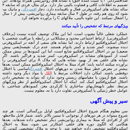
ضدافسردگی / یا تثبیت­ کننده خلق) با نشانه­ های روان­پریشی همراه بوده­اند. این
تصمیم به اطلاعات کافی و قضاوت بالینی نیاز دارد. برای مثال، فردی که سابقه ۴
ساله نشانه­ های اسکیزوفرنی فعال و باقیمانده دارد، دچار
افسردگی
و مانیک می­
شود که روی هم رفته، در طول ۴ سال سابقه بیماری روان­پریشی، بیش از ۱ سال
را اشغال نمی­کنند. این جلوه بالینی، ملاک­های C را برآورده نخواهد کرد.
ویژگی­های مرتبط که تشخیص را تأیید می­کنند
عملکرد شغلی غالباً معیوب است، اما این ملاک توصیف­ کننده نیست (برخلاف
اسکیزوفرنی). ارتباط اجتماعی محدود و مشکلاتی در رابطه با مراقبت شخصی با
اختلال اسکیزوافکتیو ارتباط دارند، اما نشانه ­های منفی از آنچه در اسکیزوفرنی
دیده می­شوند، کمتر شدید و کمتر بادوام هستند. عدم درک نقیصه(یعنی بینش
ضعیف) نیز در اختلال اسکیزوافکتیو شایع است، اما این کمبودها در بینش ممکن
است از کمبودهای مشابه در اسکیزوفرنی، کمتر شدید و فراگیر باشند. اگر
نشانه­ های خلقی بعد از بهبود نشانه ­هایی که ملاک A برای اسکیزوفرنی را
برآورده می­کنند ادامه یابند؛ افراد مبتلا به اختلال اسکیزوافکتیو ممکن است بعدها
بیشتر در معرض خطر مبتلا شدن به دوره­های اختلال
افسردگی
اساسی یا اختلال
دوقطبی باشند. امکان دارد اختلالات مرتبط با
الکل
یا مواد دیگر وجود داشته
باشند. هیچ آزمون یا مقیاس­های زیستی وجود ندارد که بتواند به تشخیص دادن
اختلال اسکیزوافکتیو کمک کند. اینکه آیا اختلال اسکیزوافکتیو از نظر ویژگی­های
مرتبط، نظیر نابهنجاری­های ساختاری یا کارکردی مغز، کمبودهای شناختی، یا
عوامل خطر ژنتیکی یا اسکیزوفرنی تفاوت دارد یا نه، معلوم نیست.
سیر و پیش آگهی
سن معلوم هنگام شروع اختلال اسکیزوافکتیو، اوایل بزرگسالی است. هر چند
شروع می­تواند در هر دوره­ای از نوجوانی تا سنین بالاتر باشد. شمار قابل ملاحظه­
ای از افرادی که مبتلا به بیماری روان­پریشی دیگر تشخیص داده شده­اند، بعدها
هنگامی که الگوی دوره­ های خلقی آشکارتر می ­شود، مبتلا به اختلال
اسکیزوافکتیو تشخیص داده خواهند شد. با توجه به ملاک تشخیصی کنونی C،