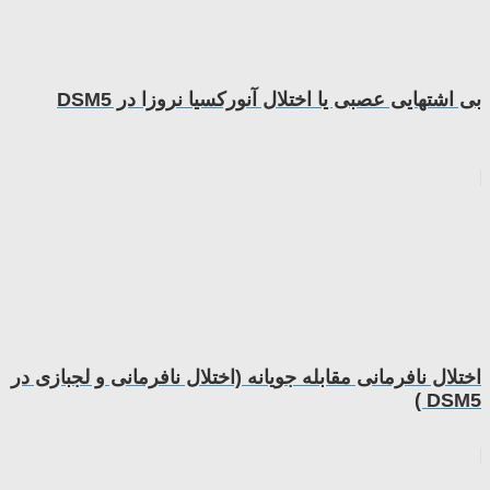
بی اشتهایی عصبی یا اختلال آنورکسیا نروزا در DSM5
اختلال نافرمانی مقابله جویانه (اختلال نافرمانی و لجبازی در
DSM5 )