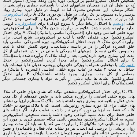
تشخیص اختلال اسکیزوافکتیو بر ارزیابی دوره بدون وقفه بیماری استوار است
که در طول آن فرد همچنان نشانه­های فعال یا باقیمانده بیماری روان­پریشی را
آشکار می­سازد. این تشخیص معمولاً، اما نه لزوماً، در طول دوره بیماری روان­
پریشی داده می­شود. در یک زمانی در طول این دوره، ملاک A برای
اسکیزوفرنی
باید برآورده شده باشد، ملاک­های B(کژکاری اجتماعی) و F(منتفی بودن اختلال
طیف
اوتیسم
یا اختلال ارتباط دیگر با شروع کودکی) برای
اسکیزوفرنی
، لزومی
ندارد برآورده شده باشند. علاوه بر برآورده شدن ملاک A برای اسکیزوفرنی،
دوره خلقی اساسی وجود دارد (افسردگی اساسی یا مانیک) (ملاک A برای اختلال
اسکیزوافکتیو). چون فقدان علاقه یا لذت در اسکیزوفرنی شایع است، برای
برآورده کردن ملاک A جهت اختلال اسکیزوافکتیو، دوره افسردگی اساسی باید
خلق افسرده فراگیر را در بر داشته باشد(یعنی، وجود کاهش علاقه یا لذت
محسوس، کافی نیست). دوره­های افسردگی یا مانی در بخش عمده­ای از کل
مدت این بیماری وجود دارند(یعنی، بعد از اینکه ملاک A برآورده شده باشد)(ملاک
C برای اختلال اسکیزوافکتیو). برای مجزا کردن اسکیزوافکتیو از اختلال
افسردگی
یا دوقطبی همراه با ویژگی­ های روان­ پریشی، هذیان­ ها یا توهمات باید
حداقل به مدت ۲ هفته در غیاب دوره خلقی اساسی (افسرده یا مانیک) در
مقطعی از کل مدت بیماری، وجود داشته باشند(ملاک B برای اختلال
اسکیزوافکتیو). نشانه­ ها نباید ناشی از تأثیرات مواد یا بیماری جسمانی دیگر
باشند(ملاک D برای اختلال اسکیزوافکتیو).
ملاک C برای اختلال اسکیزوافکتیو مشخص می­کند که نشان ه­های خلقی که ملاک­
های دوره خلقی اساسی را برآورده می­کنند باید در بخش عمده­ای از کل مدت
بخش فعال و باقیمانده بیماری وجود داشته باشد. ملاک C مستلزم ارزیابی نشانه­
های خلقی برای کل دوره بیماری روان­پریشی است، که با ملاک موجود در DSM-
IV ، که فقط به ارزیابی دوره کنونی نیاز داشت، تفاوت دارد. اگر نشانه­ های
خلقی فقط برای مدت نسبتاً کوتاهی وجود داشته باشند، تشخیص، اسکیزوفرنی
است، نه اختلال اسکیزوافکتیو. متخصص بالینی هنگام تصمیم­ گیری در مورد این
که آیا جلوه بالینی فرد ملاک­های C زا برآورده می­ کند یا نه، باید کل مدت بیماری
روان­ پریشی را بررسی کند (یعنی، هر دو نشانه­ های فعال و باقیمانده) و تعیین
کند چه موقعی نشانه­ های خلقی مهم (درمان­ نشده یا نیازمند به درمان با داروی