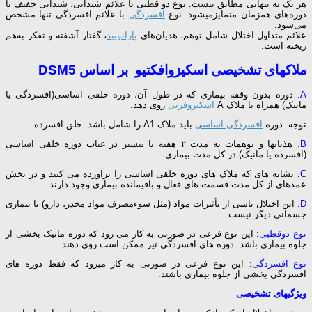
هر یک به تنهایی مطابق نیست. نوع دو قطبی با علائم شیدایی، شیدایی خفیف یا
دوره‌های همزمان متمایزمیشود. نوع
افسردگی
با علائم افسردگی تنها مشخص
می‌شود.
علائم متداول اختلال شامل توهم، هذیان‌های
پارانویید
، گفتار آشفته و تفکر به‌هم
ریخته است.
ملاک­های تشخیصی اسکیزوافکتیو بر اساس DSM5
A.
دوره بدون وقفه بیماری که در طول آن، دوره خلقی اساسی(افسردگی یا
مانیک) همراه با ملاک A
اسکیزوفرنی
روی دهد.
توجه: دوره
افسردگی اساسی
باید ملاک A1 را شامل باشد: خلق افسرده.
B.
هذیان­ها و توهمات به مدت ۲ هفته یا بیشتر در غیاب دوره خلقی اساسی
(افسرده یا مانیک) در کل مدت بیماری.
C
. نشانه ­های که ملاک­ های دوره خلقی اساسی را برآورده می­ کنند و در بخش
عمده­ای از کل مدت قسمت­ های فعال و باقیمانده بیماری وجود دارند.
D.
این اختلال ناشی از تأثیرات مواد (مثل سوءمصرف مواد مخدر، دارو) یا بیماری
جسمانی دیگر نیست.
نوع دوقطبی
: این نوع فرعی در صورتی به کار می ­رود که دوره مانیک بخشی از
جلوه بیماری باشد. دوره­ های افسردگی نیز ممکن است روی دهند.
نوع افسردگی
: این نوع فرعی در صورتی به کار می­رود که فقط دوره­ های
افسردگی بخشی از جلوه بیماری باشند.
ویژگی­های تشخیصی