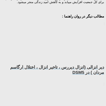
برای کل جمعیت افزایش می­یابد و به کاهش امید زندگی منجر می­شود.
مطالب دیگر در روان راهنما :
دیر انزالی (انزال دیررس ، تاخیر انزال ، اختلال ارگاسم
مردان ) در DSM5