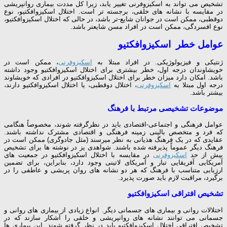
تشخیص می ­تواند به اسکیزوفرنی تغییر یابد، زیرا کل مددت بیماری روان­پریشی
در مقایسه با نشانه ­های خلقی، برجسته ­تر است. اختلال اسکیزوافکتیو، نوع
دوقطبی، ممکن است در جوانان شایع-تر باشد، در حالی که اختلال اسکیزوافکتیو،
نوع افسردگی، ممکن است در افراد مسن شایع­تر باشد.
عوامل خطر اسکیزوافکتیو
ژنتیکی و فیزیولوژیکی. در افراد مبتلا به
اسکیزوفرنی
، ممکن است در
خویشاوندان درجه اول، خطر بیشتری برای اختلال اسکیزوافکتیو وجود داشته
باشد. امکان دارد میزان خطر برای اختلال اسکیزوافکتیو در افرادی که خویشاوند
درجه اول مبتلا به
اسکیزوفرنی
، اختلال دوقطبی، یا اختلال اسکیزوافکتیو دارند،
بیشتر باشد.
موضوعات تشخیصی مرتبط با فرهنگ
عوامل فرهنگی و اجتماعی-اقتصادی باید در نظرگرفته شوند، مخصوصاً هنگامی
که فرد و متخصص بالینی زمینه فرهنگی و اقتصادی مشترک نداشته باشند.
عقایدی که در یک فرهنگ هذیانی به نظر می­رسند (مثل جادوگری) ممکن است در
فرهنگ دیگر عموماً پذیرفته شده باشند. شواهدی یز در نوشته­ ها برای تشخیص
بیش از حد
اسکیزوفرنی
در مقایسه با اختلال اسکیزوافکتیو در جمعیت­ های
آمریکایی آفریقایی­ تبار و آمریکای­ لاتینی وجود دارد، بنابراین، برای تضمین
ارزیابی متناسب با فرهنگ که هر دو نشانه ­های روان­ پریشی و عاطفی را در
برگیرد، مراقبت لازم باید صورت پذیرد.
تشخیص افتراقی اسکیزوافکتیو
اختلالات روانی و بیماری­ های جسمانی دیگر. انواع زیادی از بیماری­ های روانی و
جسمانی می ­توانند نشانه ­های روان­پریشی و خلقی را آشکار سازند که در
تشخیص افتراقی اختلال اسکیزوافکتیو باید در نظر گرفته شوند. این بیماری­ ها