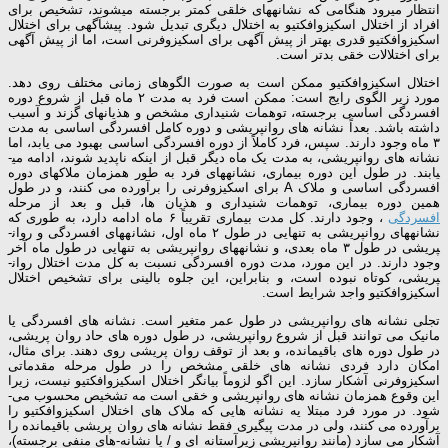
انتظار می­رود هنگامی که نشانه­های خلقی کمتر برجسته می­شوند، تشخیص برای
افراد از اختلال اسکیزوافکتیو به اختلال دیگری تبدیل شود. پیش­آگهی برای اختلال
اسکیزوافکتیو قدری بهتر از پیش ­آگهی برای اسکیزوفرنی است، اما از پیش ­آگهی
برای اختلالات خقی بدتر است.
اختلال اسکیزوافکتیو ممکن است به صورت الگوهای زمانی مختلف روی دهد.
مورد زیر الگوی رایج است: ممکن است فرد به مدت ۲ ماه قبل از شروع دوره
افسردگی اساسی برجسته، توهمات شنیداری مشخص و هذیان­های گزند و آسیب
داشته باشد. بعداً نشانه­ های روان­پریشی و دوره کامل افسردگی اساسی به مدت
۳ ماه وجود دارند. سپس، فرد کاملاً از دوره افسردگی اساسی بهبود می ­یابد، اما
نشانه ­های روان­پریشی، به مدت یک ماه دیگر قبل از اینکه ناپدید شوند، ادامه می­
یابند. در طول این دوره بیماری، نشانه­های فرد به طور همزمان ملاک­های دوره
افسردگی اساسی و ملاک A برای اسکیزوفرنی را برآورده می­ کنند، و در طول
همین دوره بیماری، توهمات شنیداری و هذیان­ ها، قبل و بعد از مرحله
افسردگی
، وجود دارند. کل مدت بیماری تقریباً ۶ ماه ادامه دارد، به طوری که
نشانه­های روان­پریشی به تنهایی در طول ۲ ماه اول، نشانه­های افسردگی و روان­
پریشی در طول ۳ ماه بعدی، و نشانه­های روان­پریشی به تنهایی در طول ماه آخر
وجود دارند. در این مورد، مدت دوره افسردگی نسبت به کل مدت اختلال روان­
پریشی، کوتاه نبوده است، و بنابراین، این جلوه بالینی برای تشخیص اختلال
اسکیزوافکتیو واجد شرایط است.
تجلی نشانه­ های روان­پریشی در طول عمر متغیر است. نشانه ­های افسردگی یا
مانیک می­ توانند قبل از شروع روان­پریشی، در طول دوره­ های حاد روان­ پریشی،
در طول دوره­ های باقیمانده، و بعد از توقف روان­ پریشی روی دهند. برای مثال،
امکان دارد فردی نشانه­ های خلقی مشخص را در طول مرحله مقدماتی
اسکیزوفرنی آشکار سازد. این اگو لزوماً بیانگر اختلال اسکیزوافکتیو نیست، زیرا
این وقوع همزمان نشانه ­های روان­پریشی و خقی است مه تشخیص محسوب می­
شود. در مورد فرد مبتلا یه نشانه­ هایی که ملاک ­های اختلال اسکیزوافکتیو را
برآورده می­ کنند، ولی در مدت پیگیری فقط نشانه ­های روان­ پریشی باقیمانده را
آشکار می­ سازد (مانند روان­پریشی زیر­آستانه ­ای و / یا نشانه-های منفی برجسته)،