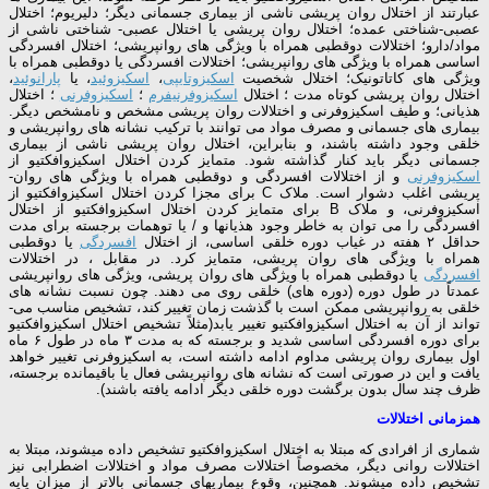
عبارتند از اختلال روان­ پریشی ناشی از بیماری جسمانی دیگر؛ دلیریوم؛ اختلال
عصبی-شناختی عمده؛ اختلال روان­ پریشی یا اختلال عصبی- شناختی ناشی از
مواد/دارو؛ اختلالات دوقطبی همراه با ویژگی­ های روان­پریشی؛ اختلال افسردگی
اساسی همراه با ویژگی­ های روان­پریشی؛ اختلالات افسردگی یا دوقطبی همراه با
ویژگی­ های کاتاتونیک؛ اختلال شخصیت
اسکیزوتایپی
،
اسکیزوئید
، یا
پارانوئید
،
اختلال روان­ پریشی کوتاه ­مدت ؛ اختلال
اسکیزوفرنیفرم
؛
اسکیزوفرنی
؛ اختلال
هذیانی؛ و طیف اسکیزوفرنی و اختلالات روان­ پریشی مشخص و نامشخص دیگر.
بیماری­ های جسمانی و مصرف مواد می ­توانند با ترکیب نشانه­ های روان­پریشی و
خلقی وجود داشته باشند، و بنابراین، اختلال روان­ پریشی ناشی از بیماری
جسمانی دیگر باید کنار گذاشته شود. متمایز کردن اختلال اسکیزوافکتیو از
اسکیزوفرنی
و از اختلالات افسردگی و دوقطبی همراه با ویژگی­ های روان­
پریشی اغلب دشوار است. ملاک C برای مجزا کردن اختلال اسکیزوافکتیو از
اسکیزوفرنی، و ملاک B برای متمایز کردن اختلال اسکیزوافکتیو از اختلال
افسردگی را می­ توان به خاطر وجود هذیان­ها و / یا توهمات برجسته برای مدت
حداقل ۲ هفته در غیاب دوره خلقی اساسی، از اختلال
افسردگی
یا دوقطبی
همراه با ویژگی ­های روان ­پریشی، متمایز کرد. در مقابل ، در اختلالات
افسردگی
یا دوقطبی همراه با ویژگی­ های روان­ پریشی، ویژگی­ های روان­پریشی
عمدتاً در طول دوره (دوره­ های) خلقی روی می­ دهند. چون نسبت نشانه­ های
خلقی به روان­پریشی ممکن است با گذشت زمان تغییر کند، تشخیص مناسب می­
تواند از آن به اختلال اسکیزوافکتیو تغییر یابد(مثلاً تشخیص اختلال اسکیزوافکتیو
برای دوره افسردگی اساسی شدید و برجسته که به مدت ۳ ماه در طول ۶ ماه
اول بیماری روان ­پریشی مداوم ادامه داشته است، به اسکیزوفرنی تغییر خواهد
یافت و این در صورتی است که نشانه ­های روان­پریشی فعال یا باقیمانده برجسته،
ظرف چند سال بدون برگشت دوره خلقی دیگر ادامه یافته باشند).
همزمانی اختلالات
شماری از افرادی که مبتلا به اختلال اسکیزوافکتیو تشخیص داده می­شوند، مبتلا به
اختلالات روانی دیگر، مخصوصاً اختلالات مصرف مواد و اختلالات اضطرابی نیز
تشخیص داده می­شوند. همچنین، وقوع بیماری­های جسمانی بالاتر از میزان پایه