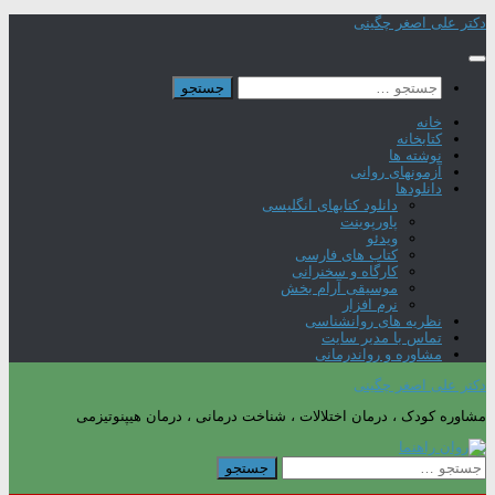
Skip
دکتر علی اصغر چگینی
to
content
جستجو
برای:
خانه
کتابخانه
نوشته ها
آزمونهای روانی
دانلودها
دانلود کتابهای انگلیسی
پاورپوینت
ویدئو
کتاب های فارسی
کارگاه و سخنرانی
موسیقی آرام بخش
نرم افزار
نظریه های روانشناسی
تماس با مدیر سایت
مشاوره و رواندرمانی
دکتر علی اصغر چگینی
مشاوره کودک ، درمان اختلالات ، شناخت درمانی ، درمان هیپنوتیزمی
جستجو
برای: