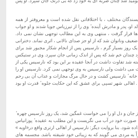
 نومید شد چنان ضربه ای به خود زد که بی درنگ جان سپرد. او پس
سندگان مختلف ، با اختلافاتی نقل شده است و معروفتر از همه
او، پدر و مادرش آینده ٔ وی را از تیرزیاس جویا شدند و او جواب
 ها قرار گرفت ، منتهی وی به این مطالب توجهی نشان نمی داد.
یف وناتوان شد که از او جز صدای نالانی ، اثری نماند. دخترانی
 یک روز بسیار گرم ، نارسیس پس از انجام شکار مجبور شد برای
ود چندان خم شد که پس از اندک زمانی جان سپرد. وی در ستیکس
فته شد تفاوت داشت در آنجا عقیده بر این بود که نارسیس یکی از
ست می داشت ولی نارسیس به وی توجهی نمی کرد. نارسیس او را
ل خانه ٔ نارسیس کشت و در حال مرگ مجازات و عذاب آن بی رحم
 اهالی شهر تسپی برای عشق که این حکایت جلوه ٔ قدرت او بود
 از جان و دل او را می خواست غمگین شد، یک روز نارسیس چهره ٔ
ً به صورت خود در آب می نگریست و این مطلب به عقیده ٔ پوزانیاس
 شود. بنا بروایت دیگر: نارسیس از اهالی ارتری واقع در«اوبه »
ون او گلی به نام نرگس روئید. (از فرهنگ اساطیر یونان و روم ص 605). || در ادبیات مجازاً به مردی می گویند که به زیبائی خود شیفته باشد. مجسمه های