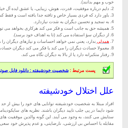
خوب و مهم بدانند).
2. دایم درباره موفقیت، قدرت، هوش، زیبایی، یا عشق ایده آل خیالبافی می کند.
3. باور دارد که فردی بسیار خاص و تافته جدا بافته است و فقط کسانی که خودشان افرادی خاص یا با کلاس هستند می توانند او را درک کنند، یا فقط باید با چنین افرادی رفت و آمد داشته باشد.
4. به تمجید و تحسین دیگران به شدت نیازدارد.
5. همیشه حق به جانب است و فکر می کند هرکاری بخواهد می تواند انجام دهد ( بدون هیچ منطقی انتظار دارد دیگران در حق او لطف خاصی انجام دهند).
6. از دیگران سؤ استفاده می کند (تا به اهداف خود برسد).
7.
همدلی
ندارد، یعنی نمی خواهد احساسات و نیازهای دیگران را
8. معمولا حسادت دیگران را می کند یا فکر می کند دیگران حسادت او را می کنند.
9. رفتار متکبرانه دارد یا از بالا به دیگران نگاه می کند.
پست مرتبط :
شخصیت خودشیفته : دانلود فایل صوتی
علل اختلال خودشیفته
افراد مبتلا به شخصیت خودشیفته توانایی های خود را بیش از حد
شود دایما در پی جلب تایید دیگران باشند. نظریه های سایکودی
ستایش می کنند، به وجود می آیند. این گونه والدین موفقیت های
مقابله با احساس بی ارزشی، نارضایتی، و عدم پذیرش خود سعی می 