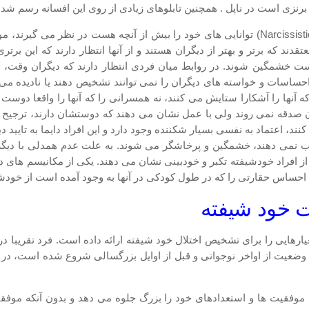
رنزی است در ناپل . همچنین تابلوهای زیادی از روی این افسانه رسم شد
افراد مبتلا به اختلال شخصیت خودشیفته (Narcissistic personality disorder) توانایی های خود ر
عتقدند که برتر و بهتر از دیگران هستند و از آنها انتظار دارند که این بر
ت خشمگین شوند. در روابط میان فردی انتظار دارند که دیگران وقت، انر
حساسات و خواسته های دیگران را نمی توانند تشخیص دهند یا نادیده می گیر
آنها را آشکارا ستایش می کنند، نه همسرانی را که آنها را واقعا دوست 
ن صدقه نمی روند ولی با عمل نشان می دهند که دوستشان دارند، ترجیح م
 اعتماد به نفسی بسیار شکننده وجود دارد و این افراد دایما به تایید دیگر
 نمی دهند، خشمگین و پرخاشگر می شوند. به علت عدم همدلی با دیگرا
ز افراد خودشیفته تکبر و خودبینی نشان می دهند. یکی از مکانیسم های دف
احساس حقارتی را که در طول کودکی در آنها به وجود آمده است از خودشا
 خود شیفته
یارهایی را برای تشخیص اختلال خود شیفته ارائه داده است. فرد تقریبا د
ن وضعیت از اواخر نوجوانی و قبل از اوایل بزرگسالی شروع شده است، در ش
موفقیت ها و استعدادهای خود را بزرگ جلوه می دهد و بدون آنکه موفقیت