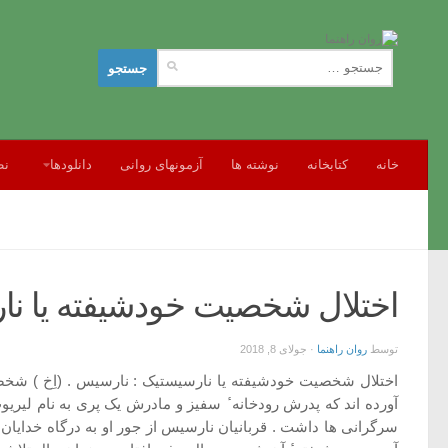
جستجو
برای:
خانه
کتابخانه
نوشته ها
آزمونهای روانی
دانلودها
نظ
اختلال شخصیت خودشیفته یا نارس
توسط
روان راهنما
·
جولای 8, 2018
اختلال شخصیت خودشیفته یا نارسیستیک : نارسیس . (اِخ ) شخص
آورده اند که پدرش رودخانه ٔ سفیز و مادرش یک پری به نام لیریو
سرگرانی ها داشت . قربانیان نارسیس از جور او به درگاه خدایان