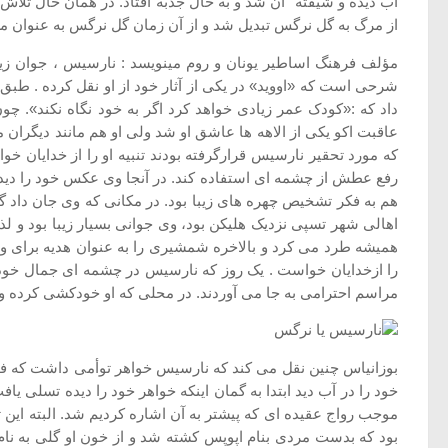
آب دیده و شیفته ٔ آن شد و به حال جذبه افتاد. در همان حال تلا
از مرگ به گل نرگس تبدیل شد و از آن زمان گل نرگس به عنوان 
مؤلف فرهنگ اساطیر یونان و روم مینویسد : نارسیس ، جوان زی
شرحی است که «اووید» در یکی از آثار خود از او نقل کرده . طبق ا
داد که :«کودک عمر زیادی خواهد کرد اگر به خود نگاه نکند». چ
عاقبت اکو یکی از الاهه ها عاشق او شد ولی او هم مانند دیگران 
که مورد تحقیر نارسیس قرارگرفته بودند تنبیه او را از خدایان
رفع عطش از چشمه ای استفاده کند. در آنجا وی عکس خود را دید
هم به فکر تشخیص چهره های زیبا بود. در مکانی که وی جان داد گل
اهالی شهر تسپی نزدیک هلیکن بود، وی جوانی بسیار زیبا بود و لذ
همیشه طرد می کرد و بالاخره شمشیری را به عنوان هدیه برای و
را ازخدایان خواست . یک روز که نارسیس در چشمه ای جمال خودر
مراسم احترامی به جا می آوردند. در محلی که او خودکشی کرده و 
بوزانیاس چنین نقل می کند که نارسیس خواهر توأمی داشت که فوق
خود را در آب دید ابتدا به گمان اینکه خواهر خود را دیده تسلی ی
موجب رواج عقیده ای که پیشتر به آن اشاره کردیم شد. البته این 