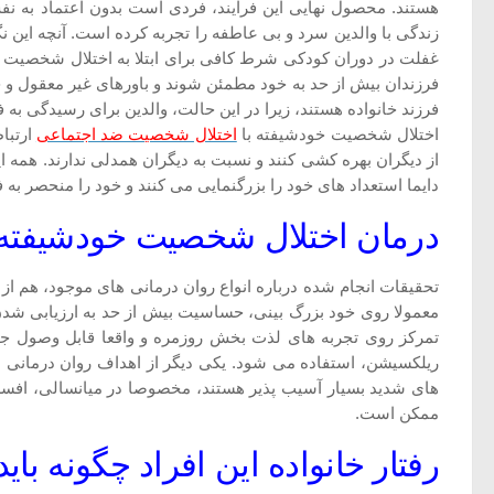
هستند. محصول نهایی این فرایند، فردی است بدون اعتماد به نف
زندگی با والدین سرد و بی عاطفه را تجربه کرده است. آنچه این نگ
غفلت در دوران کودکی شرط کافی برای ابتلا به اختلال شخصیت خ
فرزندان بیش از حد به خود مطمئن شوند و باورهای غیر معقول و خود 
فرزند خانواده هستند، زیرا در این حالت، والدین برای رسیدگی به ف
اختلال شخصیت خودشیفته با
اختلال شخصیت ضد اجتماعی
ارتبا
از دیگران بهره کشی کنند و نسبت به دیگران همدلی ندارند. همه ا
دایما استعداد های خود را بزرگنمایی می کنند و خود را منحصر به فر
درمان اختلال شخصیت خودشیفته
تحقیقات انجام شده درباره انواع روان درمانی های موجود، هم از
معمولا روی خود بزرگ بینی، حساسیت بیش از حد به ارزیابی شدن 
تمرکز روی تجربه های لذت بخش روزمره و واقعا قابل وصول جایگز
ریلکسیشن، استفاده می شود. یکی دیگر از اهداف روان درمانی ا
های شدید بسیار آسیب پذیر هستند، مخصوصا در میانسالی، افسردگی
ممکن است.
رفتار خانواده این افراد چگونه بای