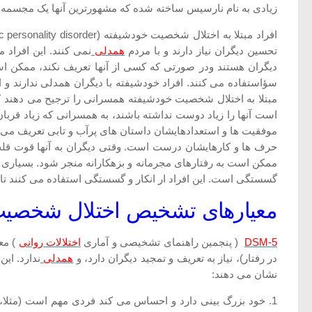
زیادی به نام نارسیس ساخته شده که مشهورترین آنها یک مجسمه ب
تحسین دیگران نیاز دارند و با مردم
همدلی
نمی کنند. این افراد م
دیگران هستند ودر صورتی که کسی از آنها تعریف نکند، ممکن اس
سؤاستفاده می کنند. افراد خودشیفته با دیگران همدلی ندارند و ا
مبتلا به اختلال شخصیت خودشیفته همسرانی را ترجیح می دهند که 
است آنها را زیاد دوست نداشته باشند، به همسرانی که زیاد قربا
موفقیت ها و استعدادهایشان داستان های پرآب و تابی تعریف می کنند،
حرف ها و کارهایشان درست است. وقتی دیگران به آنها قوت قلب
ممکن است به رفتارهای مجرمانه و بزهکارانه منجر شود. بسیاری ا
گسستگی است. این افراد ار انکار و گسستگی استفاده می کنند تا 
معیارهای تشخیص اختلال شخصیت
DSM-5
( پنجمین راهنمای تشخیصی و آماری
اختلالات روانی
) مع
در رفتار)، نیاز به تعریف و تمجید دیگران دارد، و
همدلی
ندارد. ای
نشان می دهند:
1. خود بزرگ بینی دارد و احساس می کند فردی مهم است (مثلا، 