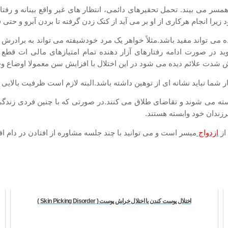
ه همسر می بیند. تحمل تحقیرهای دائمی، انتظار های غیر واقع بینانه و رف
زیرا انجام هرکاری از او بر می آید از کتک زدن گرفته تا بردن آبرو و حتی ق
ه می تواند مفید باشد.مثلاً خواهر یک مرد خودشیفته می تواند به برادرش 
 در صورت ادامه رفتارهای آزار دهنده تمام امتیازهای مالی ات قطع خو
 شدت علائم دیده می شود در این اختلال با افزایش سن معمولا اوضاع وخ
ر شما نباید نشانه ای از توهین داشته باشد.البته لازم است ظرفیت بالایی 
سته می شوند و تقاضای طلاق می کنند.در صورتی که با چنین فردی زندگی م
زندان خود وابسته هستند.
از
ازدواج
میسر است و می توانید با چند جلسه مشاوره از افتادن در دام افر
اختلال پوست کندن یا اختلال خراش پوست ( Skin Picking Disorder )