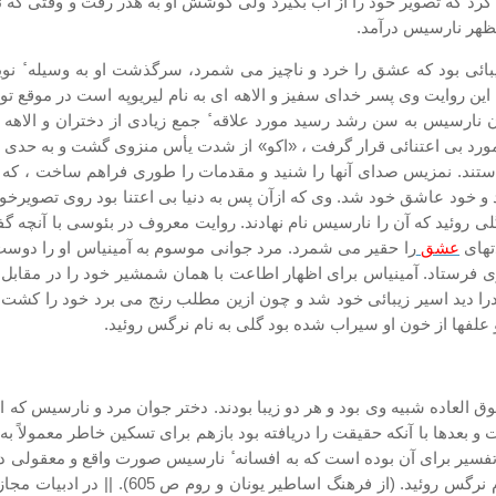
ش کرد که تصویر خود را از آب بگیرد ولی کوشش او به هدر رفت و وقتی که
مظهر نارسیس درآمد.
بائی بود که عشق را خرد و ناچیز می شمرد، سرگذشت او به وسیله ٔ نوی
ین روایت وی پسر خدای سفیز و الاهه ای به نام لیریوپه است در موقع تولد 
ون نارسیس به سن رشد رسید مورد علاقه ٔ جمع زیادی از دختران و الاهه
مورد بی اعتنائی قرار گرفت ، «اکو» از شدت یأس منزوی گشت و به حدی ضع
 خواستند. نمزیس صدای آنها را شنید و مقدمات را طوری فراهم ساخت ، که
 و خود عاشق خود شد. وی که ازآن پس به دنیا بی اعتنا بود روی تصویرخ
ی روئید که آن را نارسیس نام نهادند. روایت معروف در بئوسی با آنچه گ
تهای
عشق
را حقیر می شمرد. مرد جوانی موسوم به آمینیاس او را دو
ی فرستاد. آمینیاس برای اظهار اطاعت با همان شمشیر خود را در مقاب
ا دید اسیر زیبائی خود شد و چون ازین مطلب رنج می برد خود را کشت .
علفها از خون او سیراب شده بود گلی به نام نرگس روئید.
 العاده شبیه وی بود و هر دو زیبا بودند. دختر جوان مرد و نارسیس که
افت و بعدها با آنکه حقیقت را دریافته بود بازهم برای تسکین خاطر معمولا
تفسیر برای آن بوده است که به افسانه ٔ نارسیس صورت واقع و معقولی داده
بود که بدست مردی بنام اپوپس کشته شد و از خ