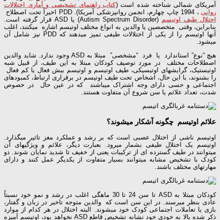
آمریکای شمالی شناخته شده است (
کتاب راهنمای تشخیصی و آماری اختلالات
روانی
، 1994 چاپ چهارم، انجمن روانپزشکی آمریکا). PDD اخیراً تحت اصطلاح
اختلال طیف اوتیسم
(Autism Spectrum Disorder) یا ASD قرار گرفته است.
بنابراین، وقتی متخصصین یا والدین به انواع مختلف اوتیسم اشاره میکنند، اغلب
آنها اوتیسم را از یکی از اختلالات طیفی تمیز میدهند که PDD نیز شامل آن
میشود.
هیچ “نوع” استاندارد یا فرد “مشخصی” مبتلا به ASD وجود ندارد. شاید والدین
اصطلاحات مختلف در مورد توصیف کودکان مبتلا به این طیف، از قبیل شبه
اوتیستیک، گرایشهای اوتیسیکی، طیف اوتیسم و اوتیسم بیش فعال یا کم فعال
را بشنوند، با این حال، اشخاص تحت طیف اوتیسم در برقراری ارتباط، کمبودهای
اجتماعی و حسی دارای وجه اشتراک میباشند که در عین حال در خصوص
شدت، تعداد علائم یا سن شروع آن متفاوت هستند.
علائم اوتیسم چگونه آشکار میشوند؟
اوتیسم ناشی از اختلال عصبی است که بر رشد و عملکرد مغز تاثیر میگذارد.
اوتیسم یک اختلال طیفی بشمار میرود. بعبارت دیگر، علائم و ویژگیهای آن
میتوانند در طیف گسترده ای از ترکیبات یعنی از خفیف تا شدید نمایان شوند. دو
کودک با تشخیص مشابه میتوانند بسیار متفاوت از یکدیگر عمل کنند و دارای
مهارتهای مختلف باشند.
کودکان مبتلا به ASD تا سن 24 تا 30 ماهگی اغلب در رشد و نمو خود نسبتاً
عادی بنظر میرسند. در این سن است که والدین متوجه تاخیر در زبان و گفتار،
بازی یا تعاملات اجتماعی کودک خود میشوند. البته اختلال در هر کدام از موارد
ذکر شده بالا به خودی خود نشانه تشخیص قاطع ASD نخواهد بود، اوتیسم آمیزه