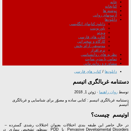
خانه
کتابخانه
نوشته ها
آزمونهای روانی
دانلودها
دانلود کتابهای انگلیسی
پاورپوینت
ویدئو
کتاب های فارسی
کارگاه و سخنرانی
موسیقی آرام بخش
نرم افزار
نظریه های روانشناسی
تماس با مدیر سایت
مشاوره و رواندرمانی
دانلودها
/
کتاب های فارسی
دستنامه غربالگری اتیسم
توسط
روان راهنما
·
ژوئن 1, 2018
دستنامه غربالگری اتیسم : کتابی ساده و مصوّر برای شناسایی و غربالگری
اُتیسم
اوتیسم چیست؟
در حال حاضر این طبقه بندی اختلالات بعنوان اختلالات رشدی گسترده –
Pervasive Developmental Disorders یا PDD بمنظور تشخیص بیماری در