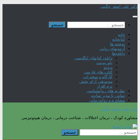
Skip
دکتر علی اصغر چگینی
to
content
جستجو
برای:
خانه
کتابخانه
نوشته ها
آزمونهای روانی
دانلودها
دانلود کتابهای انگلیسی
پاورپوینت
ویدئو
کتاب های فارسی
کارگاه و سخنرانی
موسیقی آرام بخش
نرم افزار
نظریه های روانشناسی
تماس با مدیر سایت
مشاوره و رواندرمانی
دکتر علی اصغر چگینی
مشاوره کودک ، درمان اختلالات ، شناخت درمانی ، درمان هیپنوتیزمی
جستجو
برای: