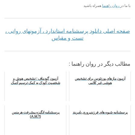
با ما در
روان راهنما
همراه باشید
صفحه اصلی دانلود پرسشنامه استاندارد ، آزمونهای روانی ،
تست و مقیاس
مطالب دیگر در روان راهنما :
آزمون مازهای پورتئوس برای تشخیص
آزمون گودیناف : تشخیص هوش و
هوشی غیر کلامی
شخصیت کودک به کمک ترسیم آدمک
پرسشنامه شیوه های فرزندپروری بامریند
پرسشنامه انگیزه پیشرفت هرمنس
(A.M.T)