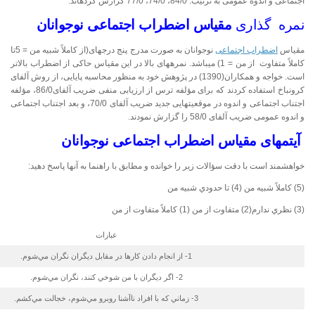
اجتماعی و اندوه عمومی به ترتيب: 84/0، 74/0، 77/0 گزارش کرده­اند.
نمره گذاری
مقياس اضطراب اجتماعی نوجوانان
مقياس
اضطراب اجتماعی
نوجوانان به صورت مدرج پنج درجه­ای(از كاملاً شبيه من = 5تا
كاملاً متفاوت از من = 1) می­باشد. نمره­های بالا در اين مقياس حاكی از اضطراب بالاتر
است. خواجه و همکاران(1390) در پژوهش خود به منظور محاسبه پايايی، از روش آلفای
كرونباخ استفاده کردند كه برای مؤلفه ترس از ارزيابی منفی ضريب آلفای86/0، مؤلفه
اجتناب اجتماعی و اندوه در موقعيت­هايی جديد ضريب آلفای 70/0، و بعد اجتناب اجتماعی
و اندوه عمومی ضريب آلفای 58/0 را گزارش نمودند.
آیتمهای مقياس اضطراب اجتماعی نوجوانان
خواهشمند است با دقت سؤالات زير را خوانده و مطابق با راهنما به آنها پاسخ دهيد:
(5) كاملاً شبيه من (4) تا حدودي شبيه من
(3) نظري ندارم(2) متفاوت از من (1) كاملاً متفاوت از من
عبارات
1- از انجام ‌دادن كارها در مقابل ديگران نگران مي‌شوم.
2- اگر ديگران با من شوخي كنند، نگران مي‌شوم.
3- زماني كه با افراد ناآشنا روبرو مي‌شوم، خجالت مي‌كشم.