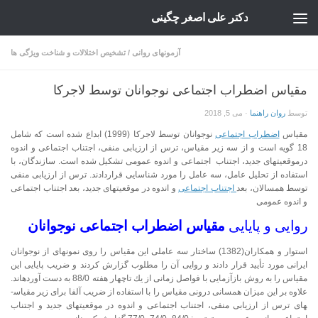
دکتر علی اصغر چگینی
Skip to content
آزمونهای روانی
/
تشخیص اختلالات و شناخت ویژگی ها
مقياس اضطراب اجتماعی نوجوانان توسط لاجركا
توسط
روان راهنما
·
می 5, 2018
مقياس
اضطراب اجتماعی
نوجوانان توسط لاجركا (1999) ابداع شده است که شامل
18 گويه است و از سه زير مقياس، ترس از ارزيابی منفی، اجتناب اجتماعی و اندوه
درموقعيت­های جديد، اجتناب اجتماعی و اندوه عمومی تشكيل شده است. سازندگان، با
استفاده از تحليل عامل، سه عامل را مورد شناسايی قراردادند. ترس از ارزيابی منفی
توسط همسالان، بعد
اجتناب اجتماعی
و اندوه در موقعيت­های جديد، بعد اجتناب اجتماعی
و اندوه عمومی
روایی و پایایی
مقياس اضطراب اجتماعی نوجوانان
استوار و همکاران(1382) ساختار سه عاملی اين مقياس را روی نمونه­ای از نوجوانان
ايرانی مورد تأييد قرار دادند و روايی آن را مطلوب گزارش كردند و ضريب پايايی اين
مقياس را به روش بازآزمايی با فواصل زمانی از يك تاچهار هفته 88/0 به دست آورده­اند.
علاوه بر اين ميزان همسانی درونی مقياس را با استفاده از ضريب آلفا برای زير مقياس­
های ترس از ارزيابی منفی، اجتناب اجتماعی و اندوه در موقعيت­های جديد و اجتناب