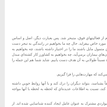
ام از فعاليتهاي فوق، متبحر شد. پس بعبارت ديگر، اصل و اساس‌
 مورد خاص بيفزايد. حال چه ما بخواهيم در رانندگي به تبحر دست
تمول مايل باشند ما را در اختيار داشته باشند، چه بخواهيم به
 بيماران برمي‌آيد، چه بخواهيم به كشاورز كار كشته‌اي مبدل
نسبتاً طولاني به آن هدف دست يابيم. شايد شما هم اين جمله را
كند كه مهارت‌هايي را فرا گيريم.
 بشناسد، بتواند ديگران را درك كند و با آنها روابط خوبي داشته
ند، نسبت به اطلاعات عديده‌اي كه لحظه به لحظه با آنها مواجه
مواردي مشترک به عنوان عامل ايجاد کننده شناسايي شده اند. از