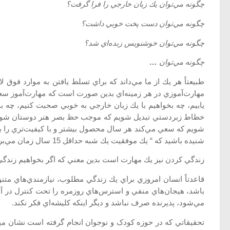
چگونه مي‌توان يك زبان خارجي را فرا گرفت؟
چگونه مي‌توان دست پخت خوبي داشت؟
چگونه مي‌توان خوشنويس زبده‌اي شد؟
چگونه مي‌توان
…
طبيعتاً هر يك از ما مي‌داند كه براي تسلط يافتن به موارد فوق
مهارت‌آموزي در هر زمينه‌اي بدين صورت است كه مهارت‌آموز سعي م
يابيم، چه بخواهيم با يك زبان خارجي به خوبي صحبت كنيم، چه بخ
خطاط زبردستي تبديل شويم كه موجب حظ بصر هنر دوستان شويم، چ
شويم كه سعي مي‌كند هر سال محصول بيشتر و با كيفيت‌تري را بعم
شنيده باشيد كه “ يك موفقيت يك شبه حداقل 15 سال زمان مي‌برد.”
زندگي كردن نيز يك مهارت است بدين معني كه اگر بخواهيم زندگي ش
قاعدتاً انسان امروزي براي يك زندگي مطلوب، نيازمندي‌هاي متنوعي
باشد، هيجان‌هاي منفي و استرس‌هاي روزمره را تحت كنترل در آور
مي‌شود، پذيرنده صرف نباشد و ديگر اينكه كليشه‌اي فكر نكند.
تحقيقاتي که در حوزه کودک و نوجوان انجام گرفته است نشان ميده