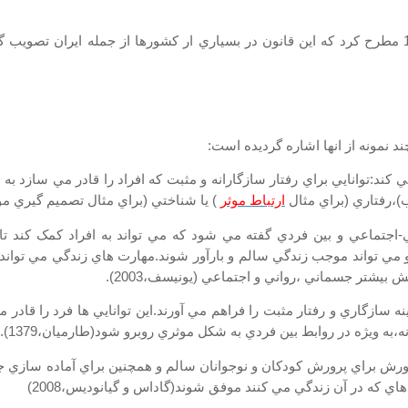
مصوبه آموزش مهارت های زندگی را در آگوست 1993 مطرح کرد که اين قانون در بسياري ار کشورها ا
د نمونه از انها اشاره گرديده است:
مي کند:توانايي براي رفتار سازگارانه و مثبت که افراد را قادر مي سازد 
ب)،رفتاري (براي مثال
ارتباط موثر
) يا شناختي (براي مثال تصميم گيري موثر ) ب
جتماعي و بين فردي گفته مي شود که مي تواند به افراد کمک کند تا تصم
مي تواند موجب زندگي سالم و بارآور شوند.مهارت هاي زندگي مي تواند،
يشتر جسماني ،رواني و اجتماعي (يونيسف،2003).
ينه سازگاري و رفتار مثبت را فراهم مي آورند.اين توانايي ها فرد را قاد
ه ويژه در روابط بين فردي به شکل موثري روبرو شود(طارميان،1379).
ش براي پرورش کودکان و نوجوانان سالم و همچنين براي آماده سازي جو
ي که در آن زندگي مي کنند موفق شوند(گاداس و گيانوديس،2008)