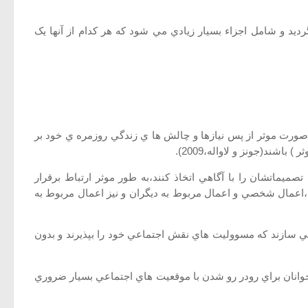
ز جمله ايران تصويب گرديد و شامل اجزاء بسيار زيادي مي شود که هر کدام از آنها يک
به صورت موثر از پس نيازها و چالش ها ي زندگي روزمره ي خود بر
اشند(جونز و لاواله،2009).
يماتشان را با آگاهي اتخاذ کنند،به طور موثر ارتباط برقرار
اعمال شخصي و اعمال مربوط به ديگران و نيز اعمال مربوط به
ر مي سازند که مسووليت هاي نقش اجتماعي خود را بپذيرند و بدون
انان براي رودر رو شدن با موقعيت هاي اجتماعي بسيار ضروري