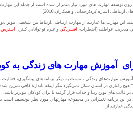
 روي توسعه مهارت هاي مورد نياز متمرکز شده است از جمله اين مهارت 
ي ارتباطي اشاره کرد(رحماني و همکاران،2010)
نايي مديريت عواطف (اضطراب،
افسردگي
و غيره )و توانايي کنترل
استرس
برای آموزش مهارت های زندگی به کو
آموزش مهارت‌های زندگی ، نسبت به ديگر برنامه‌هاي پيشگيري، فعاليت 
 هيچ رفتاري در انسان شكل نمي‌گيرد مگر اينكه باندازة كافي تمرين شده با
قالب هاي نوين زيبا و جذاب قرار گرفته تا براي کودکان موثرتر باشد.
ر اين برنامه تغييراتي در مجموعه مهارتهاي مورد نظر يونيسف است ب
گی عبارتند از :