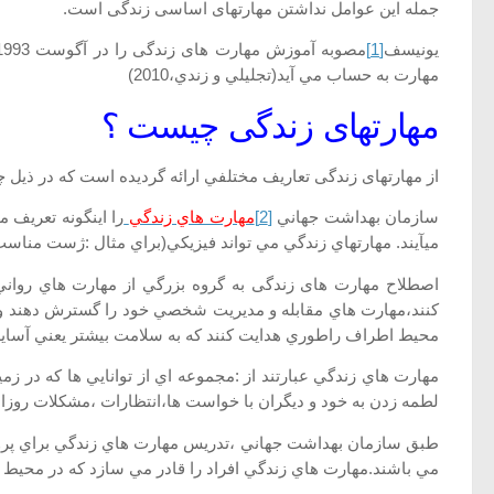
جمله اين عوامل نداشتن مهارتهای اساسی زندگی است.
يونيسف
[1]
مهارت به حساب مي آيد(تجليلي و زندي،2010)
مهارتهای زندگی چیست ؟
از مهارتهای زندگی تعاريف مختلفي ارائه گرديده است که در ذيل چن
سازمان بهداشت جهاني
[2]
مهارت هاي زندگي
را اينگونه تعريف 
مي­آيند. مهارتهاي زندگي مي تواند فيزيکي(براي مثال :ژست مناس
اصطلاح مهارت های زندگی به گروه بزرگي از مهارت هاي رواني-ا
کنند،مهارت هاي مقابله و مديريت شخصي خود را گسترش دهند و 
محيط اطراف راطوري هدايت کنند که به سلامت بيشتر يعني آسايش ب
مهارت هاي زندگي عبارتند از :مجموعه اي از توانايي ها که در زم
لطمه زدن به خود و ديگران با خواست ها،انتظارات ،مشکلات روزانه،ب
طبق سازمان بهداشت جهاني ،تدريس مهارت هاي زندگي براي پرور
مي باشند.مهارت هاي زندگي افراد را قادر مي سازد که در محيط ها