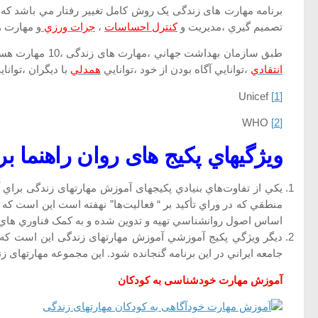
برنامه مهارت های زندگی يک روش کامل تغيير رفتار مي باشد که
تصميم گيري ،مديريت و
کنترل احساسات
،
جرات ورزي
و مهارت ها
طبق سازمان بهداشت جهاني ،مهارت های زندگی ،10 مهارت هستند اين مهارت ها عبارتند از مهارت ارتباطي،ارتباط بين شخصي موثر ،توانايي تصميم گيري ،توانايي حل مساله ،تفکر خلاقانه
انتقادي
،توانايي آگاه بودن از خود ،توانايي
همدلي
با ديگران ،توا
Unicef
[1]
WHO
[2]
ويژگيهاي پکيج های روان راهنما 
يكي از تفاوت‌هاي بنيادي پکیجهای آموزش مهارتهای زندگی براي 
منطقي كه در وراي تأكيد بر “ فعاليت‌ها” نهفته است اين است كه “
اساس اصول روانشناسي تهيه و تدوين شده و به کمک فناوري هاي در 
ديگر ويژگي پکيج آموزشي آموزش مهارتهای زندگی این است که د
جامعه ايراني در اين برنامه گنجانده شود. اين مجموعه مهارتهای زند
آموزش مهارت خودشناسی به کودکان