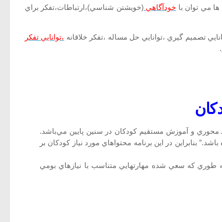
ها مي توان با
خودآگاهي
(خويشتن شناسي)،ارتباطات،تفکر براي
،توانايي تفکر
.
دکان
ـ محوري و آموزش مستقيم کودکان در سنين پايين مي‌باشد.
شد.” بنابراين در اين برنامه محتواهاي مورد نياز کودکان بر
ه طوري که سعي شده مهارتهايي متناسب با نيازهاي بومي