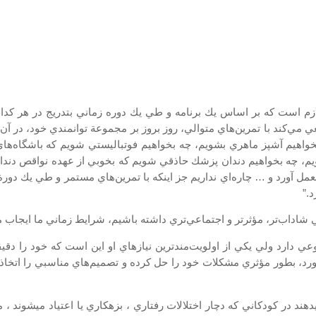
 لازم است كه بر اساس يك برنامه و طي يك دوره زماني بتدريج در هر كد
ي‌كند با تمرين‌‌هاي متوالي، روز بروز بر مجموعة توانمندي خود، در آن
واهيم آشپز ماهري بشويم، چه بخواهيم فوتباليستي شويم كه باشگاه‌هاي م
ه بخواهيم دندان پزشك حاذقي شويم كه بخوبي از عهده نواقص دندان‌هاي
ل آورد و … چاره‌اي نداريم جز اينكه با تمرين‌هاي مستمر و طي يك دورة 
اداب‌تر، مؤثر‌تر و اجتماعي‌تري داشته باشيم، شرايط زماني ما ايجاب مي‌
 دارد ولي يكي از اولويت‌مندترين نيازهاي او اين است كه خود را دقيقاً
د، بطور مؤثري مشكلات خود را حل كرده و تصميم‌هاي مناسبي را اتخاذ ك
ند در کودکاني که دچار اختلالات رفتاري ، بزهکاري يا اعتياد ميشوند ، 