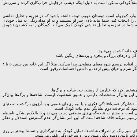
 مثلاً کودکی ممکن است به دلیل اینکه دیشب درجایش خراب‌کاری کرده و سرزنش
وارد کوچولو است.دوستان خوبم، توجه داشته باشید که در تجزیه و تحلیل نقاشی
ب کند. شما نباید بالای سر او بنشینید و به او مداد رنگی به میل خودتان
 به شما در تجزیه و تحلیل نقاشی کودک کمک می‌کند. کودکان را به کشیدن تشویق
اف خانه کشیده می‌شود.
ل و درهای بزرگ و پنجره و پرده‌های رنگین باشد.
چنین خانه‌ای، نماد یک زندگی سعادتمند است که کودک در آن احساس آرامش می‌کند. بر عکس اگر، خانه‌ای بدون در ورودی، با دیوارهایی بلند و به گونه‌ای منزوی و دور افتاده ترسیم شود معنای متفاوتی پیدا می‌کند. مثلاً اگر این خانه بین سنین ۵ تا ۸
ص کرد که عبارتند از ریشه، تنه، شاخه و برگ‌ها.
بر این بیان‌گر مشخصات دایمی و عمیق شخصیت اوست. شاخه‌ها و برگ‌ها بیان‌گر
ب نشان‌گر عقب‌افتادگی فکری و یا بیماری‌های عصبی و یا آرزوی بازگشت به دنیای
شود که درحالت دوم نشانگر عدم ثبات کودک است.
ی است و بیشتر به نتیجه‌گیری‌های منطقی دست می‌زند و یا بالعکس شکل نامنظم
ک ترسیم می‌کند فاقد شاخه است که این امر نشان‌گر عدم گسترش استدلال و تفکر
ی سبز رنگ در اطراف شاخه‌ها، تمایل کودک به تاثیرگذاری و تسلط بیشتر بر روی
حرکت پایین رونده دیگر، مبین یاس و سرخوردگی تلقی می‌شود.