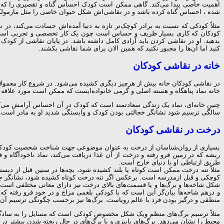
اهمیت خاصی پیدا می‌کند. گاهی ممکن است کودک احساس گناه و تقصیری را که تج
شده ، احساس گناه کرده باشد و در نقاشی‌اش شکل حیوان خاصی را مثل مارمول
مثلاً کودکی که نسبت به برادر کوچک‌تر تازه به دنیا آمده‌اش حسادت می‌کند، 
کودکان که کاری بسیار ظریف و حساس است چون یک کار تخصصی و تجربی است شما
بدهید. او در نقاشی کردن باید آزادی کامل داشته باشد. در پایان نقاشی از کود
کنید اما آن‌ها را مجبور نکنید که همین الان برای شما نقاشی بکشند.
خانه در نقاشی کودکان
در نقاشی کودکان خانه بیش از هرچیز دیگری کشیده می‌شود. در شروع کار معمولا 
خانه نماد پناهگاه و هسته اصلی و گرمی خانواده‌ایست که ممکن است مورد علاقه یا
سالگی ترسیم شود نشانگر خجالتی بودن کودک و وابستگی شدید او به مادر است. بعد از ۸ سالگی نشانگر احساس خود کوچک‌بینی و تنهایی کودک و در نوجوانی نشانگر شرم و حیای بیش ازحد، و داشتن ا
درخت در نقاشی کودکان
بسیاری از روان‌شناسان از درخت به عنوان موضوعی جهت شناخت شخصیت کودک استف
ریشه که در زمین فرو رفته و درخت از آن غذا دریافت می‌کند، نماد ناخودآگاه 
طریق ارتباطی او با دنیای خارج است.
مثلاً تنه درخت ممکن است کوتاه یا بلند کشیده شود، بچه‌ها در سنین قبل از دبست
کوچکی و قبل ازمدرسه است. برعکس اگر تنه درخت کوتاه کشیده شود، نشانگر جا
شکل شاخه‌ها و برگ‌ها و یا قسمت‌های بالای درخت نیز دارای معانی مختلفی است
و درهم شاخه‌ها بیان‌گر این است که با کودکی بلغمی مزاج و در خود فرو رفته ک
منطقی و درگیر بودن فرد با عالم رویاست. برگ‌ها نیز برحسب چگونگی ترسیم آن، ت
مثلاً ترسیم برگ‌های منظم ویک شکل مخصوص کودکی است که مسایل را به سادگی می‌
محیط را نشان می‌دهد. برگ‌های پاییزی و یا برگ‌های در حال ریخته شدن بیشتر د