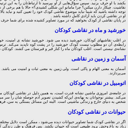
بکشد با او حرف بزنید. سپس سؤال‌هایی از او بپرسید تا ارتباط‌تان را به این ترتیب
نقاشیت. چیکار دارن میکنن؟ چرا مامانو این شکلی کشیدی؟» حالا با هم برخی از نق
توجه داشته باشید که شما نباید موضوع نقاشی کودک خود را تعیین کنید و نباید بالا
او در نقاشی کردن باید آزادی کامل داشته باشد .
در پایان نقاشی از کودک بخواهید که در مورد تصاویر کشیده شده برای شما حرف بزن
خورشید و ماه در نقاشی کودکان
در اغلب نقاشیهای کودکان، خورشید دیده می شود. خورشید نشانه ی امنیت، خ
رابطه‌ی آن دو مطلوب نیست کودک خورشید را در پشت کوه ناپدید می‌کند. ترس کو
نشانه‌ی نیستی است. اغلب کودکان ماه را کنار قبر و قبرستان می کشند. کودکان د
آسمان و زمین در نقاشی
می‌پردازند.
اتومبیل در نقاشی کودکان
در جامعه‌ی امروزی ماشین نشانه قدرت است، به همین دلیل در نقاشی‌ کودکان مخص
می‌کند. بیشتر نوجوانان به بهانه‌ی این‌که کشیدن تصویر آدم حوصله شان را سر 
شخص به دنیای خارج و زندگی ماشینی است. البته این مسائل بستگی به سن، فره
حیوانات در نقاشی کودکان
اگر در نقاشی کودک شما تصاویر حیوانات دیده می‌شود ، ممکن است دلایل مختلفی و
زیاد به باغ وحش برود طبیعی است که حیوان بکشد. پس فرهنگ و طرز زندگی کودک