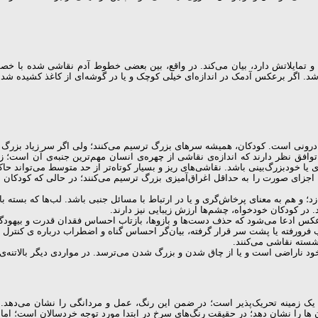
 و تمایلاتش دارد، بیان می‌کند. در واقع، بین بعضی خطوط آدم نقاشی شده با خ
شد. اگر برعکس آدمک در اندازه‌ای خیلی کوچک و یا در گوشه‌ای از کاغذ کشیده شده
ی است. کودکان، همیشه سرهای بزرگ ترسیم می‌کنند؛ ولی اگر سر زیاد بزرگ 
توافق نظر دارند که اندازه‌ی نقاشی از چهره‌ی انسان مهم‌ترین جنبه‌ی آن است
یا خودبزرگ‌بینی باشد. نقاشی‌های ریز و بسیار کوتاه‌تر از حد متوسط می‌تواند حا
زای صورت را به حداقل اغراق‌آمیزی بزرگ ترسیم می‌کنند؛ در حالی که کودکان خجا
؛ و هم به معنای پرخاش‌گری و یا در ارتباط با مسائل جنبی باشد. لب‌ها که بسته 
ر کودکان خودخواه، چشم‌ها ارزش زیبایی نیز دارند.
س ادعا می‌شود که حذف دست‌ها و بازوها، بازتاب احساس فقدان قدرت و بیهودگی و
ب فرورفته یا پشت سر قرار گرفته، بیان‌گر احساس گناه و اضطراب درباره ی کنتر
نشسته نقاشی می‌کنند.
ود ناراضی است و یا از چاق شدن و بزرگ شدن می‌ترسد. در مواردی دیگر بالاتنه
 یک زمینه تحریک‌پذیر است؛ در ضمن این رنگ، عمل و مردانگی را نشان می‌دهد. کو
‌ها را نشان دهد؛ در حقیقت رنگ‌های سرخ در ابتدا مورد توجه خردسالان است؛ اما