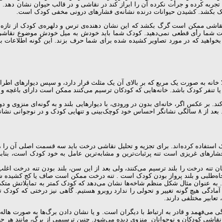
ربه کرده و جرأت نکرده آن را ابراز کند در نقاشی و در قالب حیوان نشان دهد.
ک بکشد. کشیدن حیوانات درنده نشانه‌ی فشارهای درونی مخفی کودک است.
در نقاشی ممکن است گرگ بکشد که این نشان دهنده‌ی ترس و دلهره‌ی کودک از تازه 
 رأی قطعی نمی‌دهید. کودک شما باید خودش به میل خودش موضوع نقاشی را اتنخا
ک بخواهید که در مورد تصاویر کشیده شده برای شما حرف بزند. این گونه اطلاعات
خانه به صورت یک مربع که بر بالای آن یک مثلث قرار دارد، و سپس دیوارهای اطر
 تنفر کودک باشد. خانه‌هایی که کودکان ترسیم می‌کنند ممکن است دارای باغچه و گ
حساسات رقیق است.
اده کرده‌اند. برای تجزیه و تحلیل نقاشی درخت باید سه قسمت اصلی آن را مشخ
و فشارهای غریزی است تنه پرثبات‌ترین و مشابه‌ترین عامل به خود کودک است، بنا
ان تنه درخت را بلند ترسیم می‌کنند، ولی بعد از این سن، بلند بودن تنه درخت اغل
ه‌طلبی و بلند پرواز بودن کودک است . تنه درخت ممکن است صاف یا کج کشیده 
. به عنوان مثال شکل منظم شاخه‌ها نشان می‌دهد که کودک کمتر به تمایلاتش متک
ه آمادگی هیچ گونه تغییر و تحولی را ندارد روبرو هستیم. گاهی نیز درختی که کود
عابیر مختلفی دارند.
فهمد و قادر به ارتباط با دیگران است. و یا نشان دادن برگ‌ها به صورت هاله‌ا
ر نقاشی کودکان و نوجوانان منزوی دیده می‌شود. چنین ترسیمی از برگ، مانند هر 