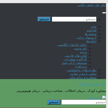
Skip
دکتر علی اصغر چگینی
to
content
جستجو
برای:
خانه
کتابخانه
نوشته ها
آزمونهای روانی
دانلودها
دانلود کتابهای انگلیسی
پاورپوینت
ویدئو
کتاب های فارسی
کارگاه و سخنرانی
موسیقی آرام بخش
نرم افزار
نظریه های روانشناسی
تماس با مدیر سایت
مشاوره و رواندرمانی
دکتر علی اصغر چگینی
مشاوره کودک ، درمان اختلالات ، شناخت درمانی ، درمان هیپنوتیزمی
جستجو
برای: