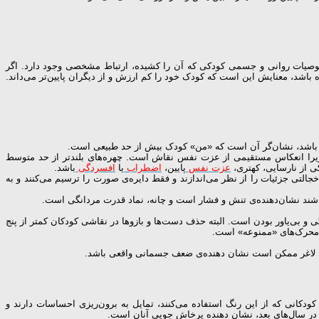
صوصیات روانی و جسمی کودکی که آن را کشیده، ارتباط مشخصی وجود دارد. اگر
 باشد، معنایش این است که کودک خود را کم ارزش و از دیگران پایین‌تر می‌داند.
باشد، نشان‌گر آن است که «من» کودک بیش از حد طبیعی است.
؛ زیرا انعکاس مستقیمی از عزت نفس نقاش است. چهره‌های بلندتر از حد متوسط
کی از نارسایی، کهتری،
عزت نفس
پایین،
اضطراب
یا
افسردگی
باشد.
لتی جزئیات را از نظر می‌اندازند و فقط دایره‌ی صورت را ترسیم می‌کنند و به
باشند نشان‌دهنده‌ی تنش و فشار است و چانه، نماد قدرت مردانگی است.
 بی‌یاور بودن است. البته حذف دست‌ها و بازوها در نقاشی کودکان کمتر از پنج
ل محرک‌های «ممنوعه» است.
‌ی لاغر ممکن است نشان دهنده‌ی ضعف جسمانی واقعی باشد.
دکانی که از این رنگ استفاده می‌کنند، تمایل به برون‌ریزی احساسات دارند و
 در سال‌های بعد، نشان دهنده پرخاش جویی آنان است.