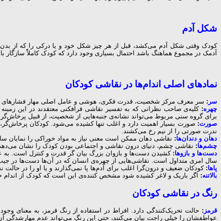
شکل آدم
کودک وقتی شکل آدم می‌کشد، قبل از هر چیز شکل خود و یا درکی را که از بدن
آدمک در مجموع هماهنگ باشد احتمال بسیاری وجود دارد که کودک کاملاًً سازگار با
نمادهای اصلی اندام‌ها در نقاشی کودکان
سر
:
سر معرف مرکز شخصیت، قدرت فکری، هوشی و عامل اصلی مهار فشارهای درون
چهره
:
کلیه‌ی صاحب نظرانی که به تفسیر نقاشی فرافکنی معتقدند در این زمینه 
برای گروه سنی مربوط می‌تواند نشانه‌ی جنبه‌هایی از شخصیت، از قبیل پرخاش‌گری 
صورت
:
صورت بسیار اهمیت دارد و اغلب تنها کشیده می‌شود. کودکان پرخاش‌گر، اج
ندرت صورتی را از نیم‌ رخ می‌کشند.
دهان و دندان‌ها
:
نقاشی دهان ممکن است معنی نیاز به مواد خوراکی را نمایان سازد
چشم‌ها
:
نقاشی چشم، دنیای درون نقاشی و اجتماعی بودن کودک را نشان می‌دهد. د
دست‌ها و بازوها:
کشیدن دست‌ها و بازوان بزرگ بیان گر قدرت و کنترل است. به عک
سال امری متداول است. نقاشی‌هایی از چهره‌ی انسان که در آن‌ها دست‌ها در جی
پاها
:
کودکان ضعیف و درون‌گرا اغلب برای آدم‌ها پا نمی‌گذارند و یا او را در حالت 
بالاتنه
:
اگر باریک و لاغر کشیده شود مشخص کننده‌ی این است که کودک از اندام خ
رنگ در نقاشی کودکان
قرمز
:
حالت تحریک‌کنندگی دارد. افراط در استفاده از رنگ قرمز، به معنای وجود
عواطفشان را خیلی راحت بیان می‌کنند، حتی این رنگ می‌تواند عدم مهارشدگی آن 