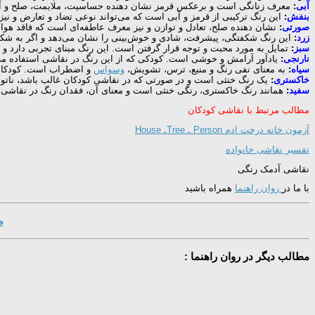
آبی
:
معرف زنانگی است و برعکس قرمز نشان دهنده حساسیت، ملایمت، صلح و آرامش
بنفش
:
این رنگ ترکیبی از قرمز و آبی است که می‌تواند نوعی تضاد و تعارض و نی
صورتی
:
نشان دهنده صلح، تعادل و توازن و نیز معرف عاطفه‌ای است که فاقد هو
زرد
:
این رنگ شکفتگی، پیشرفت، شادی و خوش‌بینی را نشان می‌دهد و اگر به شکل 
سبز
:
تمایل به مورد محبت و توجه قرار گرفتن است. این رنگ مبنای تجربی دارد و 
نارنجی
:
یادآور آرامش و خوشی است. کودکی که از این رنگ در نقاشی استفاده می‌ک
سیاه
:
به معنای نفی رنگ و منبع، ترس، تشویش،
وسواس
و اضطراب است. کودکانی 
خاکستری
:
یک رنگ خنثی است و در صورتی که در نقاشی کودکان غالب باشد، ناتوا
سفید
:
همانند رنگ خاکستری، رنگی خنثی است و معنای آن، فقدان رنگ در نقاشی ا
مطالب مرتبط با نقاشی کودکان
آزمون خانه درخت ادم Person ـ Treeـ House
تفسیر نقاشی خانواده
نقاشی آدمک رنگی
با ما در
روان راهنما
همراه باشید
ص
مطالب دیگر در روان راهنما :