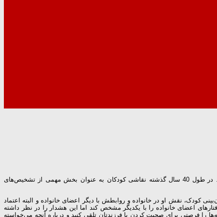
بچه‌ها به نقاشی علاقه زیادی دارند و آنچه می‌کشند بازتاب دنیای درونی آنهاست. بیشتر بچه‌ها به کارهای هنری‌شان فکر نمی‌کنند یا حتی آن را سانسور نمی‌کنند. در طول 40 سال گذشته نقاشی کودکان به عنوان بخش مهمی از تشخیص‌های
ینی کودک، نقش او در خانواده و روابطش با دیگر اعضای خانواده و البته اعتماد
تارهای اعضای خانواده را با یکدیگر مشخص کند اما این هشدار را در نظر داشته
ه‌ها را فرصتی برای صحبت کردن با فرزندتان تلقی کنید و درباره آنچه می‌خواسته