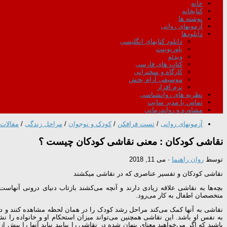
خانه
کتابخانه
نوشته ها
آزمونهای روانی
دانلودها
دانلود کتابهای انگلیسی
پاورپوینت
ویدئو
کتاب های فارسی
کارگاه و سخنرانی
موسیقی آرام بخش
نرم افزار
نظریه های روانشناسی
تماس با مدیر سایت
مشاوره و رواندرمانی
آزمونهای روانی
/
تست فرافکن
/
کودک و نوجوان
/
مراحل زندگی
/
مقالات
نقاشی کودکان : معنی نقاشی کودکان چیست ؟
توسط
روان راهنما
·
می 11, 2018
نقاشی کودکان و تفسیر عناصری که در نقاشی میکشند
متخصصان اطفال به کار می‌رود.
نقاشی به آنها کمک می‌کند مراحل رشد کودک را در همان لحظه مشاهده کنند و دربا
به نفس او باشد. این نقاشی همچنین می‌تواند میزان استحکام او و خانواده را ن
باشید که اگر می‌خواهید معنای پنهان شده در نقاشی را بیابید نباید آنها را بیش