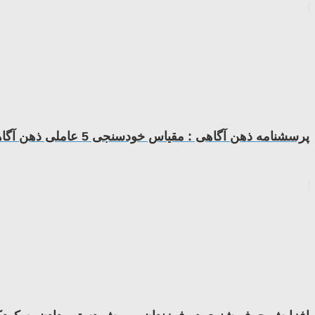
پرسشنامه ذهن آگاهی : مقياس خودسنجی 5 عاملی ذهن آگاهی