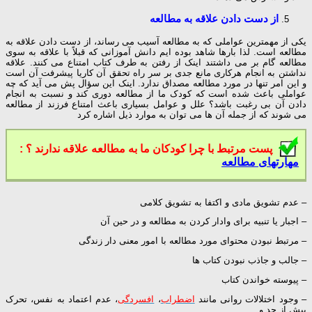
از دست دادن علاقه به مطالعه
یکی از مهمترین عواملی که به مطالعه آسیب می رساند، از دست دادن علاقه به
مطالعه است. لذا بارها شاهد بوده ایم دانش آموزانی که قبلاً با علاقه به سوی
مطالعه گام بر می داشتند اینک از رفتن به طرف کتاب امتناع می کنند. علاقه
نداشتن به انجام هرکاری مانع جدی بر سر راه تحقق آن کاریا پیشرفت آن است
و این امر تنها در مورد مطالعه مصداق ندارد. اینک این سؤال پش می آید که چه
عواملی باعث شده است که کودک ما از مطالعه دوری کند و نسبت به انجام
دادن آن بی رغبت باشد؟ علل و عوامل بسیاری باعث امتناع فرزند از مطالعه
می شوند که از جمله آن ها می توان به موارد ذیل اشاره کرد
پست مرتبط با چرا کودکان ما به مطالعه علاقه ندارند ؟ :
مهارتهای مطالعه
– عدم تشویق مادی و اکتفا به تشویق کلامی
– اجبار یا تنبیه برای وادار کردن به مطالعه و در حین آن
– مرتبط نبودن محتوای مورد مطالعه با امور معنی دار زندگی
– جالب و جاذب نبودن کتاب ها
– پیوسته خواندن کتاب
– وجود اختلالات روانی مانند
اضطراب
،
افسردگی
، عدم اعتماد به نفس، تحرک
بیش از حد و …