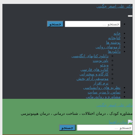
Skip
دکتر علی اصغر چگینی
to
content
جستجو
برای:
خانه
کتابخانه
نوشته ها
آزمونهای روانی
دانلودها
دانلود کتابهای انگلیسی
پاورپوینت
ویدئو
کتاب های فارسی
کارگاه و سخنرانی
موسیقی آرام بخش
نرم افزار
نظریه های روانشناسی
تماس با مدیر سایت
مشاوره و رواندرمانی
دکتر علی اصغر چگینی
مشاوره کودک ، درمان اختلالات ، شناخت درمانی ، درمان هیپنوتیزمی
جستجو
برای: