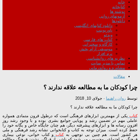
خانه
کتابخانه
نوشته ها
آزمونهای روانی
دانلودها
دانلود کتابهای انگلیسی
پاورپوینت
ویدئو
کتاب های فارسی
کارگاه و سخنرانی
موسیقی آرام بخش
نرم افزار
نظریه های روانشناسی
تماس با مدیر سایت
مشاوره و رواندرمانی
مقالات
چرا کودکان ما به مطالعه علاقه ندارند ؟
توسط
روان راهنما
·
جولای 10, 2018
چرا کودکان ما به مطالعه علاقه ندارند ؟
کتاب
یکی از مهمترین ابزارهای فرهنگی است که درطول قرون متمادی همواره
عاملی مهم در تضمین رشد و پویایی جوامع بشری بوده و با وجود رشد روز
افزون رسانه ها و ابزارهای پیشرفته دیگر، هم چنان جایگاه خاص و یگانه خود را
حفظ کرده است. میزان توجه به کتاب و کتابخوانی نشانه رشد فرهنگی و ملی
هر کشور است. هم چنین بی توجهی به
کتاب
و کتاب خوانی، نوعی بیماری
فرهنگی و اجتماعی محسوب می شود که ناشی از فراگیر نشدن فرهنگ مطالعه