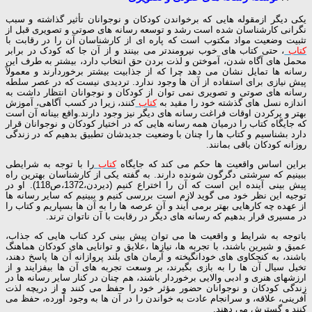
یکی دیگر ازمقوله هایی که برخواندن کودکان و نوجوانان تأثیر گذاشته و سبب
نگرانی کارشناسان شده است رشد و توسعه رسانه های صوتی و تصویری قبل از
تثبیت وضعیت مواد مکتوب است که پاره ای از کارشناسان آن را در رقابت با
کتاب
، حتی کتاب های خوب نیرومندتر می بینند و از آن جا که کودک در برابر
محمل های آگاه شدن، آموختن و لذت بردن حق انتخاب دارد، بیشتر به طرف این
رسانه ها تمایل نشان می دهد چرا که از جذابیت بیشتر برخوردارند و معمولاً
پیش نیازی برای استفاده از آن ها وجود ندارد. تردیدی نیست که در عصر سلطه
رسانه های صوتی و تصویری نمی توان از کودکان و نوجوانان انتظار داشت به
اندازه نسل های گذشته خود را مقید به
کتاب
کنند، زیرا در کسب آگاهی، آموزش
بهتر و پرکردن اوقات فراغت رسانه های دیگر نیز وجود دارند.واقع بینانه آن است
که جایگاه کتاب را درمیان همه رسانه هایی که در اختیار کودکان و نوجوانان قرار
دارد بشناسیم و کتاب ها را چنان با وضعیت جدیدشان تطبیق بدهیم که در زندگی
روزانه کودکان باقی بمانند.
براین اساس واقعیت ها حکم می کند که جایگاه
کتاب
را با توجه به شرایطی
ببینیم که سرشتی دگرگون شونده دارند. به گفته یکی از کارشناسان بهترین راه
پیش بینی آینده این است که آن را اختراع کنیم (دیردن،1372،ص118). او در
توجیه این نظر خود می گوید لازم است بررسی کنیم و ببینیم که سایر رسانه ها
از عهده چه کارهایی بهتر برمی آیند و آن عرصه ها را به آن ها بسپاریم و کتاب را
در مسیری قرار بدهیم که رسانه های دیگر در رقابت با آن ناتوان ترند.
باتوجه به شرایط و واقعیت ها می توان پیش بینی کرد کتاب هایی که جذاب،
عمیق و شیرین باشند، با تجربه ها، نیازها ،علایق و توانایی های کودکان هماهنگ
باشند، به کنجکاوی های خودانگیخته و آرمان های بلند پروازانه آن ها پاسخ دهند،
تخیل سیال آن ها را به بازی بگیرند، بر وسعت تجربه های آن ها بیفزایند و از
ارزشهای هنری و ادبی والایی برخوردار باشند، هم چنان در کنار سایر رسانه ها در
زندگی کودکان و نوجوانان حضور مؤثر خود را حفظ می کنند و از دریچه لذت
آفرینی، علاقه، و سرانجام عادت به خواندن را در آن ها به وجود آورده، حفظ می
کنند و گسترش می دهند.