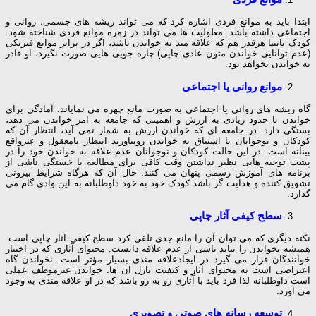
ابتدا باید به موانع فردی اشاره کرد که می تواند ریشه های جسمی، روانی و
اجتماعی داشته باشد. معلولیت ها می تواند در زمره موانع فردی شناخته شود.
کودک نابینا هرقدر هم که علاقه مند به خواندن باشد، اگر در برابر موانع فیزیکی
(عدم توانایی خواندن متون عادی چاپی) چاره جویی هایی صورت نگیرد، او قادر
به خواندن نخواهد بود.
موانع روانی یا اجتماعی
گاه ریشه های روانی یا اجتماعی به صورت مانع چهره می نمایاند. آمادگی برای
خواندن تا حدود زیادی به ارزش و اهمیتی که جامعه به امر خواندن می دهد،
بستگی دارد. در جامعه ای که خواندن ارزش به شمار نمی آید، انتظار آن که
کودکان و نوجوانان با اشتیاق به خواندن روبیاورند انتظار نامعقول و غیرواقع
بینانه است. در این حالت کودکان و نوجوانان عدم علاقه به خواندن خود را در
پشت توجیه هایی نظیر نداشتن وقت کافی برای مطالعه یا خستگی ناشی از
برنامه های آموزش رسمی پنهان می کنند. حال آن که هرگاه شرایط بیرونی
تشویق کننده و هدایت گر باشد کودک خود به خود داوطلبانه به این وادی گام می
گذارد.
سطح کیفی آثار چاپی
نکته دیگری که می توان آن را مانع جدی تلقی کرد سطح کیفی آثار چاپی است.
همیشه نخواندن را نباید ناشی از عدم علاقه دانست. محتوای آثاری که در اختیار
خوانندگان قرار می گیرد در ایجادعلاقه مندی بسیار مؤثر است. نخواندن گاه
اعتراضی است به محتوای آثار و کیفیت نازل آن ها. خواندن غیرموظف عملی
است داوطلبانه لذا فرد باید با آثاری رو به رو باشد که در او علاقه مندی به وجود
می آورد.
توسعه رسانه های صوتی و تصویری