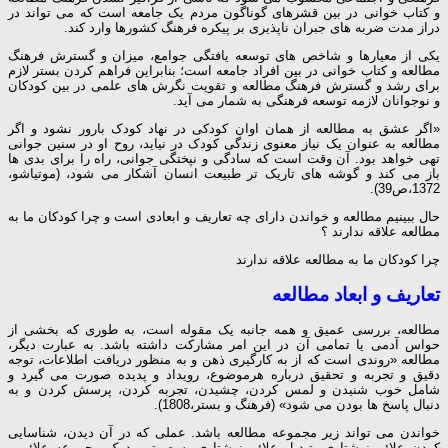
و کتاب خوانی در بین قشرهای گوناگون مردم یک جامعه است که می تواند در
دراز مدت ضربه های جبران ناپذیری بر پیکره فرهنگ کشورها وارد کند.
یکی از معیارها و شاخص های توسعه یافتگی جوامع، میزان و گسترش فرهنگ
مطالعه و کتاب خوانی در بین افراد جامعه است؛ بنابراین فراهم کردن بستر لازم
برای رشد و گسترش فرهنگ مطالعه و تقویت نگرش های علمی در بین کودکان
و نوجوانان لازمه توسعه فرهنگی به شمار می آید.
«اگر عشق به مطالعه از همان اوان کودکی در نهاد کودک بارور نشود و اگر
مطالعه به عنوان یک نیاز معنوی زندگی کودک در نیاید، روح او در سنین جوانی
تهی خواهد بود. آن وقت است که سادگی و نپختگی جوانی، راه را برای بدی ها
باز می کند و گوشه های تاریک تر طبیعت انسان آشکار می شود، (موتیاشو،
1372،ص39).
حال ببینیم مطالعه و خواندن دارای چه تعاریف و ابعادی است و چرا کودکان ما به
مطالعه علاقه ندارند ؟
چرا کودکان ما به مطالعه علاقه ندارند
تعاریف و ابعاد مطالعه
مطالعه، بررسی عمیق و همه جانبه یک مقوله است، به طوری که بخشی از
حواس آدمی یا تمامی آن در این امر مشارکت داشته باشد. به عبارت دیگر،
مطالعه «روندی است که از به کارگیری ذهن و به منظور دریافت اطلاعات، توجه
دقیق و تجربه و تحقیق درباره هرموضوع، رویداد و پدیده صورت می گیرد و
شامل خوب شنیدن و لمس کردن، چشیدن، تجربه کردن، پرسش کردن و به
دنبال پاسخ ها بودن می شود» (فرهنگ و بستر،1808).
خواندن می تواند زیر مجموعه مطالعه باشد. عملی که در آن دیدن، شناسایی
کردن علائم نوشتاری، تبدیل علائم نوشتاری به صوتی، درک مجموعه علائم و