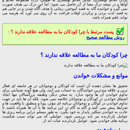
آواها و در نتیجه درک معنا از آن حاصل می شود؛ اما این درک بی هدف صورت
نمی گیرد و خواننده گاه به قصد آموختن، زمانی با هدف آگاه شدن و در جایی هم
به قصد لذت بردن و پرکردن اوقات فراغت به آن روی می آورد که هرسه می
تواند باهم همراه باشد.
پست مرتبط با چرا کودکان ما به مطالعه علاقه ندارند ؟ :
روش مطالعه صحیح
چرا کودکان ما به مطالعه علاقه ندارند ؟
موانع و مشکلات خواندن
تحقیق ها نشان دهنده آن است که کودکان و نوجوانان در هر جامعه ای فعال
ترین و علاقه مندترین خوانندگان به حساب می آیند، ولی هیچ گونه ضمانتی برای
تداوم خواندن آن ها وجود ندارد. به سخن دیگر، وظیفه بزرگسالان تنها ایجاد
اشتیاق خواندن در کودکان و نوجوانان خلاصه نمی شود، بلکه آن ها باید در جهت
تداوم خواندن در کوکان و نوجوانان برنامه ای مؤثر، پویا و منطبق با واقعیت ها و
شرایط پیش بینی کنند و گام به گام در این برنامه ها با آن ها همراه باشند تا
عادت به خواندن شکلی پایدار به خود بگیرد. به طور مسلم دراین برنامه ریزی ها
عوامل بازدارنده نیز باید بررسی شود، عواملی که می تواند سبب شکست
برنامه های خواندن شود. عوامل بازدارنده عبات اند از:
موانع فردی