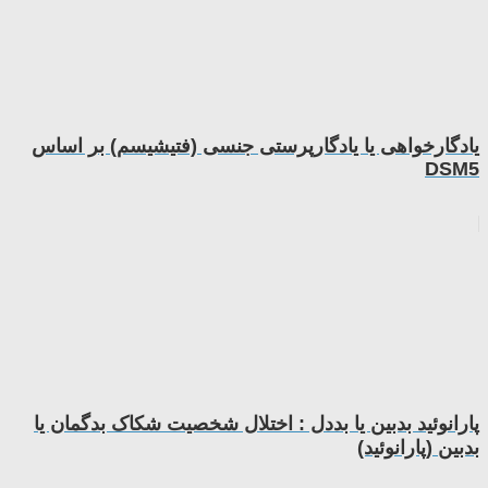
یادگارخواهی یا یادگارپرستی جنسی (فتیشیسم) بر اساس
DSM5
پارانوئید بدبین یا بددل : اختلال شخصیت شکاک بدگمان یا
بدبین (پارانوئید)