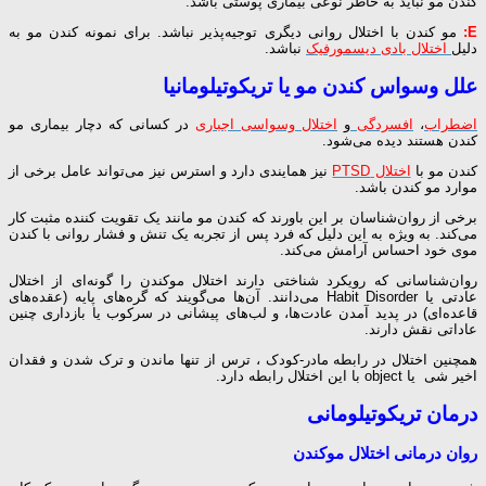
کندن مو نباید به خاطر نوعی بیماری پوستی باشد.
E:
مو کندن با اختلال روانی دیگری توجیه‌پذیر نباشد. برای نمونه کندن مو به
دلیل
اختلال بادی دیسمورفیک
نباشد.
علل وسواس کندن مو یا تریکوتیلومانیا
اضطراب
،
افسردگی
و
اختلال وسواسی اجباری
در کسانی که دچار بیماری مو
کندن هستند دیده می‌شود.
کندن مو با
اختلال PTSD
نیز همایندی دارد و استرس نیز می‌تواند عامل برخی از
موارد مو کندن باشد.
برخی از روان‌شناسان بر این باورند که کندن مو مانند یک تقویت کننده‌ مثبت کار
می‌کند. به ویژه به این دلیل که فرد پس از تجربه‌ یک تنش و فشار روانی با کندن
موی خود احساس آرامش می‌کند.
روان‌شناسانی که رویکرد شناختی دارند اختلال موکندن را گونه‌ای از اختلال
عادتی یا Habit Disorder می‌دانند. آن‌ها می‌گویند که گره‌های پایه (عقده‌های
قاعده‌ای) در پدید آمدن عادت‌ها، و لب‌های پیشانی در سرکوب یا بازداری چنین
عاداتی نقش دارند.
همچنین اختلال در رابطه مادر-کودک ، ترس از تنها ماندن و ترک شدن و فقدان
اخیر شی یا object با این اختلال رابطه دارد.
درمان تریکوتیلومانی
روان درمانی اختلال موکندن