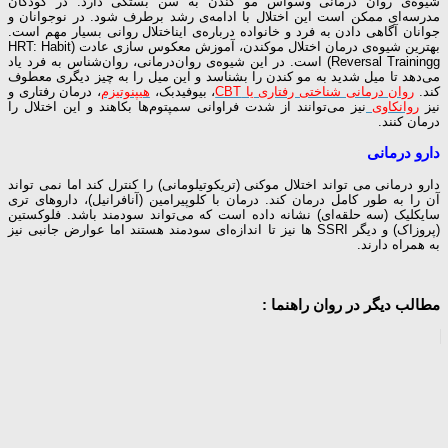
شیوه‌ی روان درمانی وسواس مو کندن به سن بستگی دارد. در کودکان
مدرسه‌ای ممکن است این اختلال با ادامه‌ی رشد برطرف شود. در نوجوانان و
جوانان آگاهی دادن به فرد و خانواده‌ درباره‌ی ایناختلال روانی بسیار مهم است.
بهترین شیوه‌ی درمان اختلال موکندن، آموزش معکوس سازی عادت (HRT: Habit
Reversal Trainingg) است. در این شیوه‌ی روان‌درمانی، روان‌شناس به فرد یاد
می‌دهد تا میل شدید به مو کندن را بشناسد و این میل را به چیز دیگری معطوف
کند.
روان درمانی شناختی رفتاری یا CBT
، بیوفیدبک،
هیپنوتیزم
، درمان رفتاری و
نیز
روانکاوی
نیز می‌توانند از شدت فراوانی سمپتوم‌ها بکاهند و این اختلال را
درمان کنند.
دارو درمانی
دارو درمانی می تواند اختلال موکنی (تریکوتیلومانی) را کنترل کند اما نمی تواند
آن را به طور کامل درمان کند. درمان با کلوپیرامین (آنافرانیل)، داروهای تری
سایکلیک (سه حلقه‌ای) نشانه داده است که می‌تواند سودمند باشد. فلوکستین
(پروزاک) و دیگر SSRI ها نیز تا اندازه‌ای سودمند هستند اما عوارض جانبی نیز
به همراه دارند.
مطالب دیگر در روان راهنما :