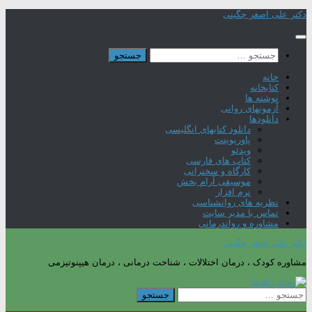
Skip
دکتر علی اصغر چگینی
to
content
جستجو
برای:
خانه
کتابخانه
نوشته ها
آزمونهای روانی
دانلودها
دانلود کتابهای انگلیسی
پاورپوینت
ویدئو
کتاب های فارسی
کارگاه و سخنرانی
موسیقی آرام بخش
نرم افزار
نظریه های روانشناسی
تماس با مدیر سایت
مشاوره و رواندرمانی
دکتر علی اصغر چگینی
مشاوره کودک ، درمان اختلالات ، شناخت درمانی ، درمان هیپنوتیزمی
جستجو
برای: