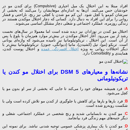
افراد مبتلا به این اختلال یک میل اجباری (Compulsive) برای کندن مو در
خودشان حس می‌کنند. آن‌ها به اندازه‌ای موهایشان را می‌کنند که بخشی از
سرشان کم‌مو یا کچل شود. این کم مو شدن یا کچلی نیز رنج، ناراحتی و فشار
روانی را برای این افراد به دنبال دارد. کسانی که دچار اختلال موکندن هستند در
زندگی روزمره، عملکرد اجتماعی و شغلی دچار مشکل اساسی می‌شوند.
اختلال مو کندن در نوزادان نیز دیده شده است اما معمولا در سال‌های نخست
رشد از بین می‌رود. آغاز اختلال موکندن در بیش‌تر موارد هم‌زمان با بلوغ یا پس
از آن است. این اختلال ، تریکوتیلومانیا نیز نامیده می‌شود که واژه‌ای یونانی
است. تریکو (مو)، تیل (کشیدن)، مانیا (دیوانگی، جنون). تریکوتیلومانیا بیش‌تر با
دیگر اختلالات روانی به ویژه
اختلال افسردگی عمده
و اختلال پوست کندن،
همایندی و Comorbidity دارد.
نشانه‌ها و معیارهای DSM 5 برای اختلال مو کندن یا
تریکوتیلومانی
A:
فرد همیشه موهای خود را می‌کند تا جایی که بخشی از سر او بدون مو یا
کچل می‌شود.
B
: فرد بارها و بارها برای کاهش یا جلوگیری از کندن مو تلاش کرده است ولی با
شکست رو‌به‌رو شده است.
C
: مو کندن به نابسامانی شدید و رنج شخصی در عملکرد اجتماعی، شغلی و
دیگر جنبه‌های مهم زندگی فرد بیانجامد.
D
: مو کندن با یک بیماری پزشکی عمومی توجیه شدنی نباشد. برای نمونه این