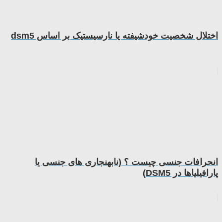
اختلال شخصیت خودشیفته یا نارسیستیک بر اساس dsm5
انحرافات جنسی چیست ؟ (نابهنجاری های جنسی یا
پارافیلیاها در DSM5)