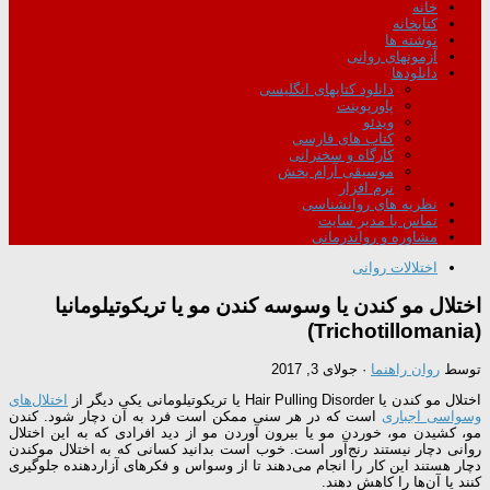
خانه
کتابخانه
نوشته ها
آزمونهای روانی
دانلودها
دانلود کتابهای انگلیسی
پاورپوینت
ویدئو
کتاب های فارسی
کارگاه و سخنرانی
موسیقی آرام بخش
نرم افزار
نظریه های روانشناسی
تماس با مدیر سایت
مشاوره و رواندرمانی
اختلالات روانی
اختلال مو کندن یا وسوسه کندن مو یا تریکوتیلومانیا
(Trichotillomania)
توسط
روان راهنما
·
جولای 3, 2017
اختلال مو کندن یا Hair Pulling Disorder یا تریکوتیلومانی یکی دیگر از
اختلال‌های
وسواسی اجباری
است که در هر سنی ممکن است فرد به آن دچار شود. کندن
مو، کشیدن مو، خوردن مو یا بیرون آوردن مو از دید افرادی که به این اختلال
روانی دچار نیستند رنج‌آور است. خوب است بدانید کسانی که به اختلال موکندن
دچار هستند این کار را انجام می‌دهند تا از وسواس و فکرهای آزاردهنده جلوگیری
کنند یا آن‌ها را کاهش دهند.