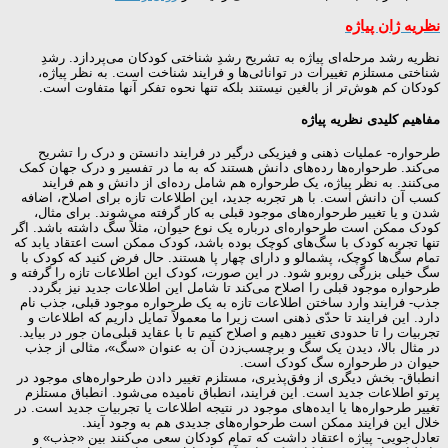
نظریه ژان پیاژه
نظریه رشد مرحله‌ای پیاژه به تشریح رشدِ شناختی کودکان می‌پردازد. رشدِ
شناختی مستلزم تغییرات در توانائی‌ها و فرایند شناخت است. به نظر پیاژه،
کودکان کم هوش‌تر از بالغین نیستند بلکه تنها نحوه تفکر آنها متفاوت است.
مفاهیم کلیدی نظریه پیاژه
طرحواره- عملیات ذهنی و فیزیکی درگیر در فرایند دانستن و درک را تشریح
می‌کند. طرحواره‌ها رده‌های دانش هستند که به ما در تفسیر و درک جهان کمک
می‌کنند. به نظر پیاژه، یک طرحواره هم شامل رده‌ای از دانش و هم فرایند
کسب آن دانش است. با هر تجربه جدید، این اطلاعات تازه برای اصلاح، اضافه
شدن و یا تغییر طرحواره‌های موجود قبلی به کار گرفته می‌شوند. برای مثال،
کودک ممکن است طرحواره‌ای درباره یک نوع حیوان، مثلاً سگ داشته باشد. اگر
تنها تجربه کودک با سگ‌های کوچک بوده باشد، کودک ممکن است اعتقاد یابد که
تمام سگ‌ها کوچک، پشمالو و دارای چهار پا هستند. حال فرض کنید که کودک با
سگ خیلی بزرگی روبرو شود. در این صورت، کودک این اطلاعات تازه را گرفته و
طرحواره موجود قبلی را اصلاح می‌کند تا شامل این اطلاعات جدید نیز بگردد.
جذب- فرایند وارد ساختن اطلاعات تازه به یک طرحواره موجود قبلی، جذب نام
دارد. این فرایند تا حدّی ذهنی است زیرا ما معمولاً تمایل داریم که اطلاعات و
تجربیات را تا حدودی تغییر دهیم و اصلاح کنیم تا با عقاید قبلی‌مان جور در بیاید.
در مثال بالا، دیدن یک سگ و برچسب‌زدن آن به عنوان «سگ»، مثالی از جذب
حیوان در طرحواره سگ کودک است.
انطباق- بخش دیگری از وفق‌پذیری، مستلزم تغییر دادن طرحواره‌های موجود در
پرتو اطلاعات جدید است. این فرایند، انطباق نامیده می‌شود. انطباق مستلزم
تغییر طرحواره‌ها یا ایده‌های موجود در نتیجه اطلاعات یا تجربیات جدید است. در
خلال این فرایند ممکن است طرحواره‌های جدیدی هم به وجود آیند.
تعادل‌جویی- پیاژه اعتقاد داشت که تمام کودکان سعی می‌کنند بین «جذب» و