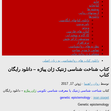
خانه
کتابخانه
نوشته ها
آزمونهای روانی
دانلودها
دانلود کتابهای انگلیسی
پاورپوینت
ویدئو
کتاب های فارسی
کارگاه و سخنرانی
موسیقی آرام بخش
نرم افزار
نظریه های روانشناسی
تماس با مدیر سایت
مشاوره و رواندرمانی
دانلود کتاب های روانشناسی به زبان اصلی
کتاب شناخت شناسی ژنتیک ژان پیاژه – دانلود رایگان
کتاب
توسط
روان راهنما
·
ژوئن 17, 2017
کتاب
شناخت شناسی ژنتیک یا معرفت شناسی تکوینی
ژان پیاژه
– دانلود رایگان
genetic epistemology
:
jean piaget
Genetic epistemology