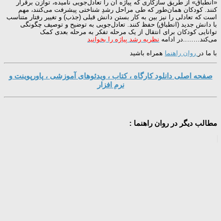
«انطباق» از طریق سازکاری که پیاژه آن را تعادل‌جویی نامیده، توازن برقرار
کنند. کودکان همان‌طور که طی مراحل رشدِ شناختی پیشرفت می‌کنند، مهم
است که تعادلی را نیز بین به کار بستن دانش قبلی (جذب) و تغییر رفتار متناسب
با دانش جدید (انطباق) حفظ کنند. تعادل‌جویی به توضیح و توصیف چگونگی
توانایی کودکان برای انتقال از یک مرحله تفکر به مرحله بعدی کمک
می‌کند……..در ادامه
نظریه رشد پیاژه را بخوانید
با ما در
روان راهنما
همراه باشید
صفحه اصلی دانلود کارگاه ، کتاب ، ویدئوهای آموزشی ، پاورپوینت و
نرم افزار
مطالب دیگر در روان راهنما :