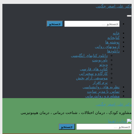
Skip
دکتر علی اصغر چگینی
to
content
جستجو
برای:
خانه
کتابخانه
نوشته ها
آزمونهای روانی
دانلودها
دانلود کتابهای انگلیسی
پاورپوینت
ویدئو
کتاب های فارسی
کارگاه و سخنرانی
موسیقی آرام بخش
نرم افزار
نظریه های روانشناسی
تماس با مدیر سایت
مشاوره و رواندرمانی
دکتر علی اصغر چگینی
مشاوره کودک ، درمان اختلالات ، شناخت درمانی ، درمان هیپنوتیزمی
جستجو
برای: