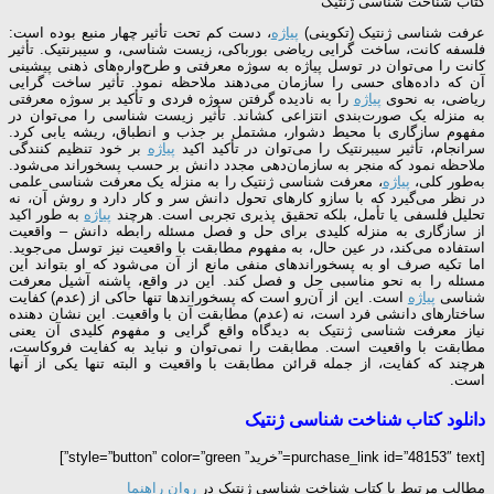
کتاب شناخت شناسی ژنتیک
عرفت شناسی ژنتیک (تکوینی)
پیاژه
، دست کم تحت تأثیر چهار منبع بوده است:
فلسفه کانت، ساخت گرایی ریاضی بورباکی، زیست شناسی، و سیبرنتیک. تأثیر
کانت را می‌توان در توسل پیاژه به سوژه معرفتی و طرح‌واره‌های ذهنی پیشینی
آن که داده‌های حسی را سازمان می‌دهند ملاحظه نمود. تأثیر ساخت گرایی
ریاضی، به نحوی
پیاژه
را به نادیده گرفتن سوژه فردی و تأکید بر سوژه معرفتی
به منزله یک صورت‌بندی انتزاعی کشاند. تأثیر زیست شناسی را می‌توان در
مفهوم سازگاری با محیط دشوار، مشتمل بر جذب و انطباق، ریشه یابی کرد.
سرانجام، تأثیر سیبرنتیک را می‌توان در تأکید اکید
پیاژه
بر خود تنظیم کنندگی
ملاحظه نمود که منجر به سازمان‌دهی مجدد دانش بر حسب پسخوراند می‌شود.
به‌طور کلی،
پیاژه
، معرفت شناسی ژنتیک را به منزله یک معرفت شناسی علمی
در نظر می‌گیرد که با سازو کارهای تحول دانش سر و کار دارد و روش آن، نه
تحلیل فلسفی یا تأمل، بلکه تحقیق پذیری تجربی است. هرچند
پیاژه
به طور اکید
از سازگاری به منزله کلیدی برای حل و فصل مسئله رابطه دانش – واقعیت
استفاده می‌کند، در عین حال، به مفهوم مطابقت با واقعیت نیز توسل می‌جوید.
اما تکیه صرف او به پسخوراندهای منفی مانع از آن می‌شود که او بتواند این
مسئله را به نحو مناسبی حل و فصل کند. این در واقع، پاشنه آشیل معرفت
شناسی
پیاژه
است. این از آن‌رو است که پسخوراندها تنها حاکی از (عدم) کفایت
ساختارهای دانشی فرد است، نه (عدم) مطابقت آن با واقعیت. این نشان دهنده
نیاز معرفت شناسی ژنتیک به دیدگاه واقع گرایی و مفهوم کلیدی آن یعنی
مطابقت با واقعیت است. مطابقت را نمی‌توان و نباید به کفایت فروکاست،
هرچند که کفایت، از جمله قرائن مطابقت با واقعیت و البته تنها یکی از آنها
است.
دانلود کتاب شناخت شناسی ژنتیک
[purchase_link id=”48153″ text=”خرید” style=”button” color=”green”]
مطالب مرتبط با کتاب شناخت شناسی ژنتیک در
روان راهنما