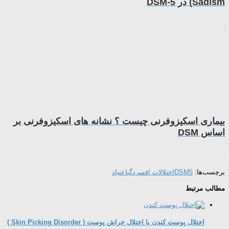
Sadism) در DSM-5
بیماری اسکیزوفرنی چیست ؟ نشانه های اسکیزوفرنی بر
اساس DSM
برچسب‌ها:
DSM5
اختلالات افسردگی
اعتیاد
مطالب مرتبط
اختلال پوست کندن یا اختلال خراش پوست ( Skin Picking Disorder )