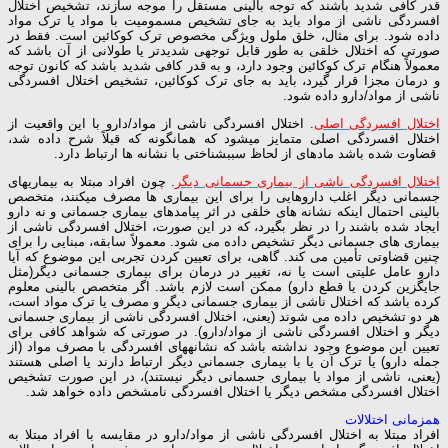
قدر کافی شدید باشند که توجه بالینی مستقل را موجه سازند، تشخیص اختلال
افسردگی ناشی از مواد باید به جای تشخیص مسمومیت با مواد یا ترک مواد
داده شود. برای مثال، خلق ملول ویژگی مخصوص ترک کوکائین است. فقط در
صورتی که اختلال خلقی به طور قابل توجهی شدیدتر یا طولانی از آن باشد که
معمولاً هنگام ترک کوکائین وجود دارد، و به قدر کافی شدید باشد که کانون توجه
و درمان مجزا قرار گیرد، باید به جای ترک کوکائین، تشخیص اختلال افسردگی
ناشی از مواد/دارو داده شود.
اختلال افسردگی اصلی
. اختلال افسردگی ناشی از مواد/دارو با این واقعیت از
اختلال افسردگی اصلی متمایز می­شود که همان­گونه که قبلاً شرح داده شد،
قضاوت شده باشد ماده­ای از لحاظ سبب­شناختی با نشانه­ ها ارتباط دارد.
اختلال افسردگی ناشی از بیماری جسمانی دیگر
. چون افراد مبتلا به بیماری­های
جسمانی دیگر اغلب داروهایی را برای این بیماری­ ها مصرف می­کنند، متخصص
بالینی احتمال اینکه نشانه ­های خلقی در اثر پیامدهای بیماری جسمانی و نه دارو
ایجاد شده باشند را در نظر بگیرد، که در این صورت، اختلال افسردگی ناشی از
بیماری ­های جسمانی دیگر تشخیص داده می ­شود. معمولاً سابقه، مبنایی را برای
چنین قضاوتی تأمین می­ کند. گاهی، برای تعیین کردن تجربی این موضوع که آیا
دارو عامل علیتی است یا نه، تغییر در درمان برای بیماری جسمانی دیگر(مثل
جایگزین کردن یا قطع دارو) ممکن است لازم باشد. اگر متخصص بالینی معلوم
کرده باشد که اختلال ناشی از بیماری جسمانی دیگر و مصرف یا ترک مواد است،
هر دو تشخیص داده می ­شوند (یعنی، اختلال افسردگی ناشی از بیماری جسمانی
دیگر و اختلال افسردگی ناشی از مواد/دارو). در صورتی که شواهد کافی برای
تعیین این موضوع وجود نداشته باشد که نشانه­های افسردگی با مصرف مواد (از
جمله دارو) یا ترک آن یا با بیماری جسمانی دیگر ارتباط دارند یا اصلی هستند
(یعنی، ناشی از مواد یا بیماری جسمانی دیگر نیستند)، در این صورت تشخیص
اختلال افسردگی مشخص دیگر یا اختلال افسردگی نامشخص داده خواهد شد.
همزمانی اختلالات
افراد مبتلا به اختلال افسردگی ناشی از مواد/دارو در مقایسه با افراد مبتلا به