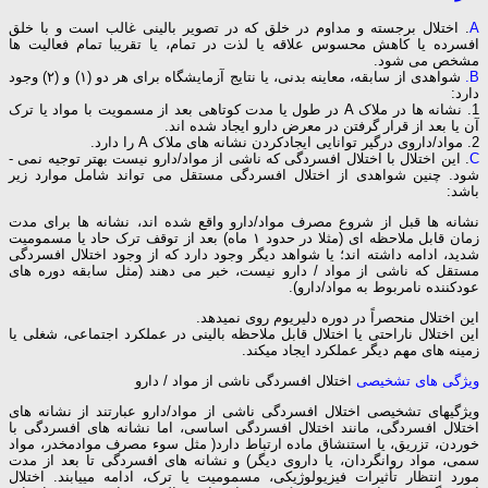
A
. اختلال برجسته و مداوم در خلق که در تصویر بالینی غالب است و با خلق
افسرده یا کاهش محسوس علاقه یا لذت در تمام، یا تقریبا تمام فعالیت­ ها
مشخص می ­شود.
B.
شواهدی از سابقه، معاینه بدنی، یا نتایج آزمایشگاه برای هر دو (۱) و (۲) وجود
دارد:
1. نشانه­ ها در ملاک A در طول یا مدت کوتاهی بعد از مسمویت با مواد یا ترک
آن یا بعد از قرار گرفتن در معرض دارو ایجاد شده ­اند.
2. مواد/داروی درگیر توانایی ایجادکردن نشانه­ های ملاک A را دارد.
C
. این اختلال با اختلال افسردگی که ناشی از مواد/دارو نیست بهتر توجیه نمی ­
شود. چنین شواهدی از اختلال افسردگی مستقل می­ تواند شامل موارد زیر
باشد:
نشانه­ ها قبل از شروع مصرف مواد/دارو واقع شده ­اند، نشانه­ ها برای مدت
زمان قابل ملاحظه­ ای (مثلا در حدود ۱ ماه) بعد از توقف ترک حاد یا مسمومیت
شدید، ادامه داشته ­اند؛ یا شواهد دیگر وجود دارد که از وجود اختلال افسردگی
مستقل که ناشی از مواد / دارو نیست، خبر می­ دهند (مثل سابقه دوره­ های
عودکننده نامربوط به مواد/دارو).
این اختلال منحصراً در دوره دلیریوم روی نمی­دهد.
این اختلال ناراحتی یا اختلال قابل ملاحظه بالینی در عملکرد اجتماعی، شغلی یا
زمینه ­های مهم دیگر عملکرد ایجاد می­کند.
ویژگی­ های تشخیصی
اختلال افسردگی ناشی از مواد / دارو
ویژگی­های تشخیصی اختلال افسردگی ناشی از مواد/دارو عبارتند از نشانه­ های
اختلال افسردگی، مانند اختلال افسردگی اساسی، اما نشانه­ های افسردگی با
خوردن، تزریق، یا استنشاق ماده ارتباط دارد( مثل سوء مصرف موادمخدر، مواد
سمی، مواد روان­گردان، یا داروی دیگر) و نشانه ­های افسردگی تا بعد از مدت
مورد انتظار تأثیرات فیزیولوژیکی، مسمومیت یا ترک، ادامه می­یابند. اختلال