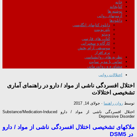
خانه
کتابخانه
نوشته ها
آزمونهای روانی
دانلودها
دانلود کتابهای انگلیسی
پاورپوینت
ویدئو
کتاب های فارسی
کارگاه و سخنرانی
موسیقی آرام بخش
نرم افزار
نظریه های روانشناسی
تماس با مدیر سایت
مشاوره و رواندرمانی
اختلالات روانی
اختلال افسردگی ناشی از مواد / دارو در راهنمای آماری
تشخیصی اختلالات
توسط
روان راهنما
·
جولای 14, 2017
اختلال افسردگی ناشی از مواد / دارو Substance/Medication-Induced
Depressive Disorder
ملاک­های تشخیصی اختلال افسردگی ناشی از مواد / دارو
در DSM5