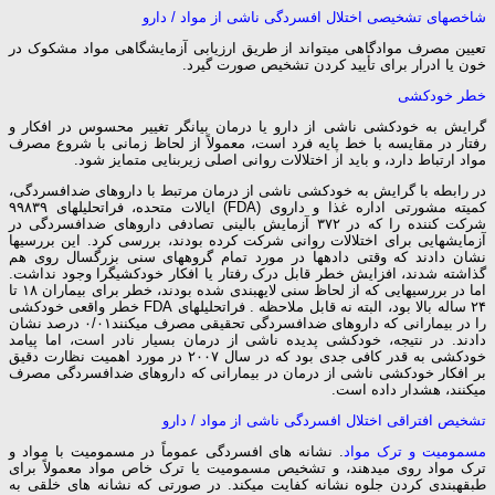
شاخص­های تشخیصی اختلال افسردگی ناشی از مواد / دارو
تعیین مصرف موادگاهی می­تواند از طریق ارزیابی آزمایشگاهی مواد مشکوک در
خون یا ادرار برای تأیید کردن تشخیص صورت گیرد.
خطر خودکشی
گرایش به خودکشی ناشی از دارو یا درمان بیانگر تغییر محسوس در افکار و
رفتار در مقایسه با خط پایه فرد است، معمولاً از لحاظ زمانی با شروع مصرف
مواد ارتباط دارد، و باید از اختلالات روانی اصلی زیربنایی متمایز شود.
در رابطه با گرایش به خودکشی ناشی از درمان مرتبط با داروهای ضدافسردگی،
کمیته مشورتی اداره غذا و داروی (FDA) ایالات متحده، فراتحلیل­های ۹۹۸۳۹
شرکت­ کننده را که در ۳۷۲ آزمایش بالینی تصادفی داروهای ضدافسردگی در
آزمایش­هایی برای اختلالات روانی شرکت کرده بودند، بررسی کرد. این بررسی­ها
نشان دادند که وقتی داده­ها در مورد تمام گروه­های سنی بزرگسال روی هم
گذاشته شدند، افزایش خطر قابل درک رفتار یا افکار خودکشی­گرا وجود نداشت.
اما در بررسی­هایی که از لحاظ سنی لایه­بندی شده بودند، خطر برای بیماران ۱۸ تا
۲۴ ساله بالا بود، البته نه قابل ملاحظه . فراتحلیل­های FDA خطر واقعی خودکشی
را در بیمارانی که داروهای ضدافسردگی تحقیقی مصرف می­کنند۰/۰۱ درصد نشان
دادند. در نتیجه، خودکشی پدیده ناشی از درمان بسیار نادر است، اما پیامد
خودکشی به قدر کافی جدی بود که در سال ۲۰۰۷ در مورد اهمیت نظارت دقیق
بر افکار خودکشی ناشی از درمان در بیمارانی که داروهای ضدافسردگی مصرف
می­کنند، هشدار داده است.
تشخیص افتراقی اختلال افسردگی ناشی از مواد / دارو
مسمومیت و ترک مواد
. نشانه­ های افسردگی عموماً در مسمومیت با مواد و
ترک مواد روی می­دهند، و تشخیص مسمومیت یا ترک خاص مواد معمولاً برای
طبقه­بندی کردن جلوه نشانه کفایت می­کند. در صورتی که نشانه­ های خلقی به