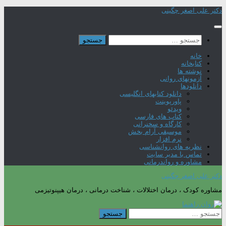
Skip
دکتر علی اصغر چگینی
to
content
جستجو
برای:
خانه
کتابخانه
نوشته ها
آزمونهای روانی
دانلودها
دانلود کتابهای انگلیسی
پاورپوینت
ویدئو
کتاب های فارسی
کارگاه و سخنرانی
موسیقی آرام بخش
نرم افزار
نظریه های روانشناسی
تماس با مدیر سایت
مشاوره و رواندرمانی
دکتر علی اصغر چگینی
مشاوره کودک ، درمان اختلالات ، شناخت درمانی ، درمان هیپنوتیزمی
جستجو
برای: