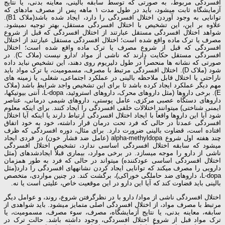
افسردگی مربوط، به صورتی که توسط سابقه بالینی، معاینه بدنی، یا نتایج
آزمایشگاه ثابت می­شود، باید در طول مدت ۱ ماهه پس از مصرف ماده­ای که
توانایی به وجود آوردن اختلال افسردگی را دارد، ایجاد شده باشد(ملاک B1).
علاوه بر این، این تشخیص با اختلال افسردگی مستقل، بهتر توجیه نمی­شود.
شواهد اختلال افسردگی مستقل عبارتند از اختلال افسردگی که قبل از شروع
مصرف یا ترک ماده واقع شده است؛ اختلال افسردگی مستقل عبارتند از اختلال
افسردگی که قبل از شروع مصرف یا ترک ماده واقع شده است؛ اختلال
افسردگی مستقل حکایت دارند که ناشی از مواد /دارو نیست (ملاک C). در
صورتی که نشانه­ ها منحصراً در طول دلیریوم روی دهند، این تشخیص نباید داده
شود (ملاک D). اختلال افسردگی مرتبط با مصرف، مسمومیت، یا ترک مواد باید
ناراحتی یا اختلال قابل ملاحظه بالینی در عملکرد اجتماعی، شغلی، یا زمینه ­های
مهم دیگر عملکرد ایجاد کرده باشد تا برای این تشخیص واجد شرایط باشد (ملاک
E). برخی داروها (مثل داروهای محرک، داروهای استروئید، L-dopa، آنتی بیوتیک­ها،
داروهای دستگاه عصبی مرکزی، عامل پوستی، داروهای شیمی درمانی، عناصر
ایمنی شناختی) می­توانند اختلالات خلقی افسردگی را ایجاد کنند. برای اینکه معلوم
شود آیا این داروها واقعاً با ایجاد اختلال افسردگی ارتباط دارند یا اینکه آیا اختلال
افسردگی عمدتاً در حالی که فرد تحت درمان قرار داشته، خود به خود اتفاق
افتاده است، قضاوت بالینی ضرورت دارد. برای مثال، دوره افسردگی که ظرف
چند هفته اول شروع alpha-methyldopa (عامل ضد فشار خون) در فردی ایجاد
می­شود که سابقه اختلال افسردگی اساسی ندارد، تشخیص اختلال افسردگی
ناشی از دارو را موجه می­سازد. در برخی موارد، بیماری قبلاً ایجادشده­ای (مثل
اختلال افسردگی اساسی عودکننده) می­تواند در حالی که فرد به طور همزمان
دارویی را مصرف می­کند که توانایی ایجاد کردن نشانه­های افسردگی را دارد(مثل
L-dopa، داروهای ضد حاملگی خوراکی)، برگشت کند. در چنین مواردی، متخصص
بالینی باید قضاوت کند که آیا این دارو در این موقعیت خاص، علیتی است یا نه.
اختلال افسردگی ناشی از مواد/ دارو با در نظرگرفتن شروع، روند، و عوامل دیگر
مرتبط با مصرف مواد، از اختلال افسردگی اصلی متمایز می­شود. باید شواهدی از
سابقه، معاینه بدنی، یا نتایج آزمایشگاه، مصرف، سوء مصرف، مسمومیت، یا
ترک مواد قبل از شروع اختلال افسردگی، وجود داشته باشد. حالت ترک در