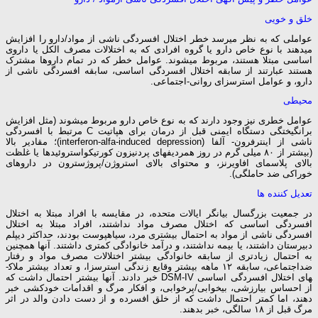
خلق و خویی
عواملی که به نظر می­رسد خطر اختلال افسردگی ناشی از مواد/دارو را افزایش
می­دهند با نوع خاص دارو یا گروه افرادی که به اختلالات مصرف الکل یا داروی
اساسی مبتلا هستند، مربوط می­شوند. عوامل خطر که در تمام داروها مشترک
هستند عبارتند از سابقه اختلال افسردگی اساسی، سابقه افسردگی ناشی از
دارو، و عوامل استرس­زای روانی-اجتماعی.
محیطی
عوامل خطری نیز وجود دارند که به نوع خاص دارو مربوط می­شوند (مثل افزایش
برانگیختگی دستگاه ایمنی قبل از درمان برای هپاتیت C مرتبط با افسردگی
ناشی از اینترفرون- آلفا (interferon-alfa-induced depression)؛ مقادیر بالا
(بیشتر از ۸۰ میلی گرم در روز همردیف­های پردنیزون کورتیکواستروئیدها یا غلظت
بالای پلاسمای افاویرنز، و محتوای بالای استروژن/پروژسترون در داروهای
خوراکی ضد حاملگی).
تعدیل­ کننده­ ها
در جمعیت بزرگسال بیانگر ایالات متحده، در مقایسه با افراد مبتلا به اختلال
افسردگی اساسی که اختلال مصرف مواد نداشتند، افراد مبتلا به اختلال
افسردگی ناشی از مواد به احتمال بیشتری مرد، سیاهپوست بودند، حداکثر دیپلم
دبیرستان داشتند، یا بیمه نداشتند، و درآمد خانوادگی کمتری داشتند. آنها همچنین
به احتمال زیادتری از سابقه خانوادگی بیشتر اختلالات مصرف مواد و رفتار
ضداجتماعی، سابقه ۱۲ ماهه بیشتر وقایع زندگی استرس­زا، و تعداد بیشتر ملاک­
های اختلال افسردگی اساسی DSM-IV خبر دادند. آنها بیشتر احتمال داشت که
از احساس بی­ارزشی، بی­خوابی/پرخوابی، و افکار مرگ و اقدامات خودکشی خبر
دهند، اما کمتر احتمال داشت که از خلق افسرده و از دست دادن والد در اثر
مرگ قبل از ۱۸ سالگی، خبر بدهند.