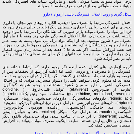
برخی مواد می­تواند نسبتاً طولانی باشد، و بنابراین، نشانه­ های افسردگی شدید
می­توانند مدت طولانی بعد از توقف مصرف ماده، ادامه یابند.
شکل­ گیری و روند اختلال افسردگی ناشی ازمواد / دارو
اختلال افسردگی مرتبط با مصرف مواد (یعنی، الکل، داروهای غیر مجاز، یا داروی
تجویزی برای اختلال روانی یا بیماری جسمانی دیگر) باید در حالی شروع شود که
فرد این مواد را مصرف می­کند یا در صورتی که نشانگان ترک مرتبط با مواد وجود
داشته باشد، در مدت ترک. غالباً اختلال افسردگی ظرف چند هفته یا ۱ ماه اول
مصرف مواد شروع می­شود. بعد از اینکه مواد ترک می ­شود، بسته به نیمه عمر
مواد/دارو و وجود نشانگان ترک، نشانه ­های افسردگی معمولاً ظرف چند روز یا
چند هفته فروکش می­کنند. اگر نشانه­ ها ۴ هفته بعد از مدت زمان مورد انتظار
ترک مواد/داروی خاص ادامه یابند، علت­های دیگر برای نشانه ­های خلقی افسردگی
باید در نظر گرفته شود.
گرچه آزمایش­ های کنترل شده آینده­ نگر وجود دارند که ارتباط نشانه­ های
افسردگی را با مصرف دارو بررسی کنند، اما اغلب گزارش­ها از تحقیقات پس از
عرضه به بازار، تحقیقات مشاهده­ای گذشته­ نگر، یا گزارش­های موردی به دست
آمده­ اند که معلوم کردن شواهد علیتی را دشوار می­سازند. موادی که در اختلال
افسردگی ناشی از دارو به میان کشیده شده­اند، با وجود شواهد گوناگون،
عبارتند از ضدویروس (efavirenz)، عوامل قلبی-عروقی, ( clonidine,
guanethidine, methldopd, reserpine) مشتقات اسید رتینوئیک(isotretinoin)
retinoic acid، داروهای ضدافسردگی، داروهای ضدتشنج، داروهای ضدمیگرن
(triptans)، داروهای ضدروان­پریشی، عوامل هورمونی(داروهای کورتیکو استروئید،
داروهای ضد حاملگی، آگونیست­های آزادکننده هورمون گونادوتروپین،
تاموکسفن(tamoxifen)، عوامل ترک سیگار (varenicline)، و عوامل ایمنی
شناختی (interferon). با این حال، با ساخته شدن مواد جدید،مواد بالقوه دیگر
همچنان در حال پیدایش هستند. سابقه این­گونه مصرف مواد می­تواند به افزایش
اطمینان تشخیص کمک کند.
عوامل خطر و پیش ­آگهی اختلال افسردگی ناشی ازمواد / دارو