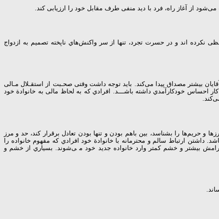
 ﻣﯽﺷﻮد از آﻏﺎز راه، ﻓﺮد ﺑﺎ دﯾﺪ ﻣﻨﻔﯽ ﻃﺮف ﻣﻘﺎﺑﻞ ﺧﻮد را ارزﯾﺎﺑﯽ ﮐﻨﺪ.
ﻈﯽ ﻧﮑﺮده اﻧﺪ و در ﺣﺴﺮت ﺗﺠﺮد، ﺗﻨﻬﺎ از ﺳﺮ واﮐﻨﺶﻫﺎي ﻧﺎﭘﺨﺘﻪ ﺗﺼﻤﯿﻢ ﺑﻪ ازدواج
ﻗﺎﯾﺎن ﺑﯿﺸﺘﺮ ﻣﺼﺪاق ﭘﯿﺪا ﻣﯽﮐﻨﺪ. ﺑﺎﯾﺪ ﺗﻮﺟﻪ داﺷﺖ وﻗﺘﯽ ﺻﺤـﺒﺖ از اﺳﺘﻘـﻼل ﻣـﺎﻟﯽ
ﮐﺎر اﺣﺴﺎس ﺧﻮدﮐﺎرآﻣﺪي داﺷﺘﻪ ﺑﺎﺷـــﺪ. اﻓﺮادي ﮐﻪ ﺑﻪ ﻟﺤﺎظ ﻣﺎﻟﯽ ﺑﻪ ﺧﺎﻧﻮادة ﺧﻮد
ﯽﮐﻨﺪ.
ﻫﺎ و ﺣﺮﯾﻢﻫﺎ را ﺑﺸﻨﺎﺳﺪ، ﺑﯿﻦ ﺑﺎﻫﻢ ﺑﻮدن و ﺗﻨﻬﺎ ﺑﻮدن ﺗﻌﺎدل ﺑﺮﻗﺮار ﮐﻨﺪ، ﺣﺪ و ﻣﺮز
. داﺷﺘﻦ ارﺗﺒﺎط ﺳﺎﻟﻢ و ﻣﺤﺘﺮﻣﺎﻧﻪ ﺑﺎ ﺧﺎﻧﻮادة ﺧﻮد اﻓﺮادي ﮐﻪ ﻣﻔﻬﻮم ﺧﺎﻧﻮاده را
ﺎ آراﻣﺶ ﺑﯿﺸﺘﺮ و ﺧﺸﻢ ﮐﻤﺘﺮ وارد ﺧﺎﻧﻮاده ﺟﺪﯾﺪ ﺧﻮد ﻣ ﯽﺷﻮﻧﺪ. ﺑﺴﯿﺎري از ﺧﺸﻢ و
ﺎﻧﺪ.