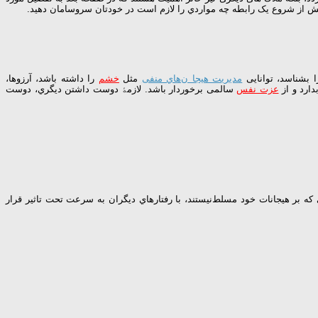
ﻨﯿﺪ ﭘﯿﺶ از ﺷﺮوع ﯾﮏ راﺑﻄﻪ ﭼﻪ ﻣﻮاردي را ﻻزم اﺳﺖ در ﺧﻮدﺗﺎن ﺳﺮوﺳﺎﻣﺎن دﻫﯿﺪ.
 ﺑﺸﻨﺎﺳﺪ، ﺗﻮاﻧﺎﯾﯽ
ﻣﺪﯾﺮﯾﺖ ﻫﯿﺠﺎ نﻫﺎي ﻣﻨﻔﯽ
ﻣﺜﻞ
ﺧﺸﻢ
را داﺷﺘﻪ ﺑﺎﺷﺪ، آرزوﻫﺎ،
ارد و از
ﻋﺰت ﻧﻔﺲ
ﺳﺎﻟﻤﯽ ﺑﺮﺧﻮردار ﺑﺎﺷﺪ. ﻻزﻣﮥ دوﺳﺖ داﺷﺘﻦ دﯾﮕﺮي، دوﺳﺖ
ﻪ ﺑﺮ ﻫﯿﺠﺎﻧﺎت ﺧﻮد ﻣﺴﻠﻂﻧﯿﺴﺘﻨﺪ، ﺑﺎ رﻓﺘﺎرﻫﺎي دﯾﮕﺮان ﺑﻪ ﺳﺮﻋﺖ ﺗﺤﺖ ﺗﺎﺛﯿﺮ ﻗﺮار