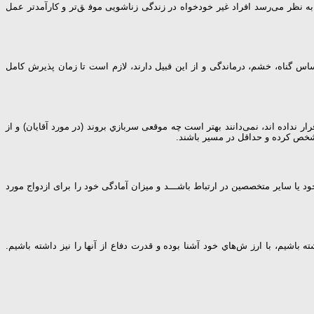
ﺑﻪ ﻧﻈﺮ ﻣﯽرﺳﺪ اﻓﺮاد ﻏﯿﺮ ﺧﻮدﺧﻮاه در زﻧﺪﮔﯽ زﻧﺎﺷﻮﯾﯽ ﻣﻮﻓ ﻖﺗﺮ و ﮐﺎرآﻣﺪﺗﺮ ﻋﻤﻞ
س ﮔﻨﺎه، ﺧﺸﻢ، درﻣﺎﻧﺪﮔﯽ و از اﯾﻦ ﻗﺒﯿﻞ دارﻧﺪ، ﻻزم اﺳﺖ ﺗﺎ زﻣﺎن ﭘﺬﯾﺮش ﮐﺎﻣﻞ
ار ﻧﺪاده اﻧﺪ، ﻧﻤﯽداﻧﻨﺪ ﺑﻬﺘﺮ اﺳﺖ ﭼﻪ ﻣﻮﻗﻌﯽ ﺳﺮﺑﺎزي ﺑﺮوﻧﺪ (در ﻣﻮرد آﻗﺎﯾﺎن) و از
 ﻣﺸﺨﺺ ﮐﺮده و ﺣﺪاﻗﻞ در ﻣﺴﯿﺮ ﺑﺎﺷﻨﺪ.
ﯾﺎ ﺳﺎﯾﺮ ﻣﺘﺨﺼﺼﯿﻦ در ارﺗﺒﺎط ﺑﺎﺷـــﺪ و ﻣﯿﺰان آﻣﺎدﮔﯽ ﺧﻮد را ﺑﺮاى ازدواج ﻣﻮرد
ﺷﯿﻢ، ﺑﺎ ارز شﻫﺎي ﺧﻮد آﺷﻨﺎ ﺑﻮده و ﻗﺪرت دﻓﺎع از آﻧﻬﺎ را ﻧﯿﺰ داﺷﺘﻪ ﺑﺎﺷﯿﻢ.