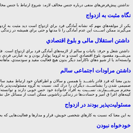
ﻧﺪاﺷﺘﻦ ﭘﯿﺶﻓﺮضﻫﺎي ﻣﻨﻔﯽ درﺑﺎره ﺟﻨﺲ ﻣﺨﺎﻟﻒ ﻻزﻣﮥ ﺷﺮوع ارﺗﺒﺎط ﺑﺎ ﺟﻨﺲ ﻣﺨﺎﻟ
ﻧﮕﺎه ﻣﺜﺒﺖ ﺑﻪ ازدواج
ﯾﮑﯽ از ﻣﻮﻟﻔﻪﻫﺎي ﻣﻬﻢ ﮐﻪ ﻧﺸﺎﻧﻪ آﻣﺎدﮔﯽ ﻓﺮد ﺑﺮاي ازدواج اﺳﺖ دﯾﺪ ﻣﺜﺒﺖ ﺑﻪ ازدو
ﻣﯽﮔﯿﺮﻧﺪ ﻣﻤﮑﻦ اﺳـــﺖ اﯾﻦ ﻋﺪم آﻣﺎدﮔﯽ را ﺗﺎ ﻣﺪﺗﻬﺎ و ﺣﺘﯽ ﺑﺮاي ﻫﻤﯿﺸﻪ در زﻧﺪﮔﯽ 
داﺷﺘﻦ اﺳﺘﻘﻼل ﻣﺎﻟﯽ و ﺑﻠﻮغ اﻗﺘﺼﺎدي
داﺷﺘﻦ ﺷﻐﻞ و ﺣﺮﻓﮥ ﺑﺎﺛﺒﺎت و ﺳﺎﻟﻢ از ﻻزﻣﻪﻫﺎي آﻣﺎدﮔﯽ ﻓﺮد ﺑﺮاي ازدواج اﺳﺖ. ﻓﺎر
ﻣﯽﺷـــﻮد ﻣﻘﺼﻮد ﺑﻠﻮغ اﻗﺘﺼﺎدي اﺳﺖ و ﻧﻪ ﻟﺰوﻣﺎ ﭘﻮﻟﺪار ﺑﻮدن و ﺑﻪ ﻋﺒﺎرﺗﯽ ﻓﺮدي ﺑﻪ
واﺑﺴﺘﻪاﻧﺪ ﯾﺎ از ﺷﯿﻮ هﻫﺎي ﻧﺎﮐﺎرآﻣﺪ دﯾﮕﺮ ﺑﺪون ﻫﯿﭻ ﻓﻌﺎﻟﯿﺖ ﻣﻔﯿﺪ و ﺳﻮدﻣﻨﺪي، ﻣﺎﻫﺎﻧ
داﺷﺘﻦ ﻣﺮاودات اﺟﺘﻤﺎﻋﯽ ﺳﺎﻟﻢ
ﺑﺪﯾﻦ ﻣﻌﻨﺎ ﮐﻪ ﻓﺮد ﻗﺎدر ﺑﺎﺷـــﺪ ﺑﺎ ﻫﻤﺴﻦ و ﺳﺎﻻن و اﻃﺮاﻓﯿﺎن ﺧﻮد ارﺗﺒﺎط ﻣﻔﯿﺪ ﺳﺎﻟﻢ
ﺻﻤﯿﻤﯽ ﺷﺪن را ﺑﺸﻨﺎﺳـــﺪ، دﯾﮕﺮان را درك ﮐﻨﺪ، ﻧﺴﺒﺖ ﺑﻪ ﮔﺮوه ﻣﺴﺌﻮﻟﯿﺖﭘﺬﯾﺮ ﺑﺎﺷﺪ 
ﻣﺤﺘﺮم ﻣﯽﺷـــﻤﺎرﻧﺪ، ﻧﺴـــﺒﺖ ﺑﻪ اﻓﺮاد ﺧﺎﻧﻮادة ﺧﻮد ﺣﺲ ﺧﻮﺑﯽ دارﻧﺪ و ﺗﻮاﻧﺴﺘﻪا
کینهﻫﺎي اﻏﺮا ق آﻣﯿﺰ و ﺣﺴﺎدتﻫﺎ در زﻧﺪﮔﯽ زﻧﺎﺷﻮﯾﯽ ﻣﻤﮑﻦ اﺳﺖ از ﻣﺴﺎﺋﻞ ﺣﻞ ﻧﺸ
ﻣﺴﺌﻮﻟﯿﺖﭘﺬﯾﺮ ﺑﻮدند در ازدواج
ﺑﻪ اﯾﻦ ﻣﻌﻨﺎ ﮐﻪ ﻧﺴﺒﺖ ﺑﻪ ﮐﺎرﻫﺎي ﺷﺨﺼﯽ ﺧﻮﯾﺶ، ﻗﺮار و ﻣﺪارﻫﺎ و ﻓﻌﺎﻟﯿﺖﻫﺎﯾﯽ ﮐﻪ ﺑﻪ و
ﺧﻮدﺧﻮاه ﻧﺒﻮدن