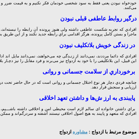
ﺧﻮدﺧﻮاه ﻧﺒﻮدن ﯾﻌﻨﯽ ﻓﻘﻂ ﺑﻪ ﺳﻮد ﺷﺨﺼﯽ ﺧﻮدﻣﺎن ﻓﮑﺮ ﻧﮑﻨﯿﻢ و ﺑﻪ ﻗﯿﻤﺖ ﺿﺮر و زﯾﺎ
ﻣﯽﮐﻨﻨﺪ.
درﮔﯿﺮ رواﺑﻂ ﻋﺎﻃﻔﯽ ﻗﺒﻠﯽ ﻧﺒﻮدن
اﻓﺮادي ﮐﻪ ﺗﺠﺮﺑﻪ ﺷﮑﺴﺖ ﻋﺎﻃﻔﯽ داﺷﺘﻪ وﻟﯽ ﻫﻨﻮز ﭘﺮوﻧﺪه آن راﺑﻄﻪ را ﻧﺒﺴﺘﻪاﻧﺪ،
ﻣﺎﺟﺮا و ﺑﺴﺘﻦ ﮐﺎﻣﻞ ﭘﺮوﻧﺪه، ﻫﺮﮔﺰ اﻗﺪاﻣﯽ ﺑﺮاي راﺑﻄﻪ ﺟﺪﯾﺪ ﻧﮑﻨﻨﺪ و از اﯾﻦ ﻃﺮﯾﻖ 
در زﻧﺪﮔﯽ ﺧﻮﯾﺶ ﺑﻼﺗﮑﻠﯿﻒ ﻧﺒﻮدن
اﻓﺮادي ﮐﻪ داﺋﻤﺎ ﻣﺮددﻧﺪ، ﻧﻤﯽداﻧﻨﺪ از زﻧـﺪﮔﯽ ﭼﻪ ﻣﯽﺧﻮاﻫﻨﺪ، ﻧﻤﯽداﻧﻨﺪ ﻣﺎﯾﻞ اﻧﺪ اد
اﯾﻦ ﻗﺒﯿﻞ، اﯾﻦ ﺑﻼﺗﮑﻠﯿﻔﯽ را ﺑﺎ ﺧﻮد ﺑﻪ ازدواج ﻧﯿﺰ ﻣﯽﺑﺮﻧﺪ و ﻓﺮد ﻣﻘﺎﺑﻞ را ﻧﯿﺰ دﭼ
ﺑﺮﺧﻮرداري از ﺳﻼﻣﺖ ﺟﺴﻤﺎﻧﯽ و رواﻧﯽ
ﭼﻨﺎﻧﭽﻪ ﻓﺮدي دﭼﺎر ﻫﺮ ﻧﻮع اﺧﺘﻼل ﺟﺴﻤﺎﻧﯽ و رواﻧﯽ اﺳﺖ ﮐﻪ در ﺣﺎل ﺣﺎﺿﺮ ﺗﺤﺖ درﻣﺎن
ارزﯾﺎﺑﯽ و ﺳﻨﺠﺶ ﻗﺮار دﻫﺪ.
ﭘﺎﯾﺒﻨﺪى ﺑﻪ ارز شﻫﺎ و داﺷﺘﻦ ﺗﻌﻬﺪ اﺧﻼﻗﻰ
ﺑﺮاي داﺷﺘﻦ ﺧﺎﻧﻮاده اى ﺳﺎﻟﻢ ﻻزم اﺳﺖ ﻣﺤﯿﻄﯽ اﻣﻦ و اﺧﻼﻗﯽ داﺷﺘﻪ ﺑﺎﺷـــﯿﻢ، ﻣﺮ
اﻓﺮادي ﮐﻪ ﻣﺘﻌﻬﺪ و ﭘﺎﯾﺒﻨﺪ ﺑﻪ ﻫﯿﭻ اﺻﻮل اﺧﻼﻗﯽ ﻧﯿﺴﺘﻨﺪ آﺷﻔﺘﻪ و ﺳﺮدرﮔﻢاﻧﺪ و ﻣﻤﮑﻦ
موضوع مرتبط با ازدواج :
مشاوره
ازدواج