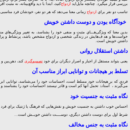
ﺑﺮرﺳﻰ ﻗﺮار ﻣﯿﮕﯿﺮد. ﭼﻨﺎﻧﭽﻪ ﻣﺎﯾﻞاﯾﺪ
ازدواج
ﮐﻨﯿﺪ، اﺑﺘﺪا ﺑﺎ دﯾﺪ واﻗﻊﺑﯿﻨﺎﻧﻪ، ﻧﻪ ﻣﺜﺒ
ﺗﻨﺎﺳﺐ دو ﻧﻔﺮ ﺑﺮاي
ازدواج
زﻣﺎﻧﯽ ﻣﻌﻨﺎ ﻣﯽدﻫﺪ ﮐﻪ ﻫﺮ دو ﻧﻔﺮ، ﺧﻮدﺷﺎن ﻓﺮد ﻣﻨﺎﺳﺒﯽ
ﺧﻮدآﮔﺎه ﺑﻮدن و دوﺳﺖ داﺷﺘﻦ ﺧﻮﯾﺶ
ﺑﺪﯾﻦ ﻣﻌﻨﺎ ﮐﻪ وﯾﮋﮔﯽﻫـــﺎي ﻣﺜﺒﺖ و ﻣﻨﻔﯽ ﺧﻮد را ﺑﺸﻨﺎﺳﺪ، ﺑﻪ ﺗﻐﯿﯿﺮ وﯾﮋﮔﯽﻫﺎي 
ﺧﻮاﺳﺖﻫﺎ و ﻫﺪ فﻫﺎﯾﺶ در زﻧﺪﮔﯽ ﺷﺨﺼﯽ و ازدواج ﻣﺸﺨﺺ ﺑﺎﺷﺪ، ﭘﺮﻧﺸﺎط و ﭘﺮاﻧﺮژ
داﺷﺘﻦ ﺧﻮﯾﺶ اﺳﺖ.
داﺷﺘﻦ اﺳﺘﻘﻼل رواﻧﯽ
ﯾﻌﻨﯽ ﺑﺘﻮاﻧﺪ ﻣﺴﺘﻘﻞ از اﺟﺒﺎر و اﺻﺮار دﯾﮕﺮان ﺑﺮاي ﺧﻮد
ﺗﺼﻤﯿﻢﮔﯿﺮی
ﮐﻨﺪ، دﻫﻦﺑﯿﻦ و د
ﺗﺴﻠﻂ ﺑﺮ ﻫﯿﺠﺎﻧﺎت و ﺗﻮاﻧﺎﯾﯽ اﺑﺮاز ﻣﻨﺎﺳﺐ آن
ﻓﺮدي ﮐﻪ ﺑﺮ ﻫﯿﺠﺎﻧﺎت ﺧﻮد ﻣﺴﻠﻂ اﺳﺖ، اﺣﺴﺎﺳﺎت ﺧﻮد را ﻣﯽﺷﻨﺎﺳﺪ، ﺗﻮاﻧﺎﯾﯽ اﺑﺮاز 
ﻣﻰﮔﯿﺮﻧﺪ ، آﺳﺘﺎﻧﮥ ﺗﺤﻤﻞ آﻧﻬﺎ ﮐﻢ اﺳﺖ و ﻗﺎدر ﻧﯿﺴﺘﻨﺪ اﺣﺴﺎﺳﺎت ﺧﻮد را ﺑﺸﻨﺎﺳﻨﺪ و ﺑ
ﻧﮕﺎه ﻣﺜﺒﺖ ﺑﻪ ﺟﻨﺴﯿﺖ ﺧﻮد
اﺣﺴﺎس ﺧﻮب داﺷﺘﻦ ﺑﻪ ﺟﻨﺴﯿﺖ ﺧﻮﯾﺶ و ﻧﻘﺶﻫﺎﯾﯽ ﮐﻪ ﻓﺮﻫﻨﮓ ﯾﺎ ژﻧﺘﯿﮏ ﺑﺮاي ﻓﺮد ﺗ
ﺷﺮط اول ﺑﺮاى دوﺳﺖ داﺷﺘﻦ دﯾﮕﺮي، دوﺳــــﺖ داﺷﺘﻦ ﺧﻮﯾــﺶ اﺳﺖ…
ﻧﮕﺎه ﻣﺜﺒﺖ ﺑﻪ ﺟﻨﺲ ﻣﺨﺎﻟﻒ