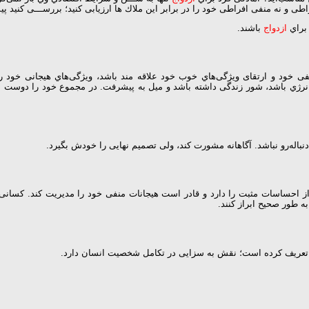
ﺖ اﻓﺮاﻃﯽ و ﻧﻪ ﻣﻨﻔﯽ اﻓﺮاﻃﯽ ﺧﻮد را در ﺑﺮاﺑﺮ اﯾﻦ ﻣﻼك ﻫﺎ ارزﯾﺎﺑﯽ ﮐﻨﯿﺪ؛ ﺑﺮرﺳـــﻰ ﮐ
 ﺑﺮاي
ازدواج
ﺑﺎﺷﻨﺪ.
ﻣﻨﻔﯽ ﺧﻮد و ارﺗﻘﺎى وﯾﮋﮔﯽﻫﺎي ﺧﻮب ﺧﻮد ﻋﻼﻗﻪ ﻣﻨﺪ ﺑﺎﺷﺪ، وﯾﮋﮔﯽﻫﺎي ﻫﯿﺠﺎﻧﯽ ﺧﻮد را
ي ﺑﺎﺷﺪ، ﺷﻮر زﻧﺪﮔﯽ داﺷﺘﻪ ﺑﺎﺷﺪ و ﻣﯿﻞ ﺑﻪ ﭘﯿﺸﺮﻓﺖ. در ﻣﺠﻤﻮع ﺧﻮد را دوﺳﺖ ﺑﺪ
ﻧﺒﺎﻟﻪرو ﻧﺒﺎﺷﺪ. آﮔﺎﻫﺎﻧﻪ ﻣﺸﻮرت ﮐﻨﺪ، وﻟﯽ ﺗﺼﻤﯿﻢ ﻧﻬﺎﯾﻰ را ﺧﻮدش ﺑﮕﯿﺮد.
اﺣﺴﺎﺳﺎت ﻣﺜﺒﺖ را دارد و ﻗﺎدر اﺳﺖ ﻫﯿﺠﺎﻧﺎت ﻣﻨﻔﯽ ﺧﻮد را ﻣﺪﯾﺮﯾﺖ ﮐﻨﺪ. ﮐﺴﺎﻧﯽ ﮐ
ﻪ ﻃﻮر ﺻﺤﯿﺢ اﺑﺮاز ﮐﻨﻨﺪ.
ﻌﺮﯾﻒ ﮐﺮده اﺳﺖ؛ ﻧﻘﺶ ﺑﻪ ﺳﺰاﯾﻰ در ﺗﮑﺎﻣﻞ ﺷﺨﺼﯿﺖ اﻧﺴﺎن دارد.