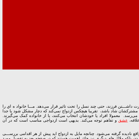
 داﺷـــﺘﻦ ﻓﺮزﻧﺪ، ﺣﺘﯽ ﭼﻨﺪ ﻧﺴﻞ را ﺗﺤﺖ ﺗﺎﺛﯿﺮ ﻗﺮار ﻣﯽدﻫﺪ. ﻣـــﺎ ﺧﺎﻧﻮاد ه اي را
زﻧﺪﮔﻰ ﻣﺸﺘﺮﮐﺸﺎن ﺷﺎد ﺑﺎﺷﺪ، ﺗﻘﺮﯾﺒﺎ ﻫﯿﭽﮑﺲ ازدواج ﻧﻤﯽﮐﻨﺪ ﮐﻪ دﭼﺎر ﻣﺸﮑﻞ ﺷﻮد ﯾﺎ ﺟﺪا
 ﻣﯽرﺳﺪ. ﻣﻌﻤﻮﻻ اﻓﺮاد ﯾﺎ ﺧﻮدﺷﺎن اﻧﺘﺨﺎب ﻣﯽﮐﻨﻨﺪ، ﯾﺎ از ﺧﺎﻧﻮاده ﮐﻤﮏ ﻣﯽﮔﯿﺮﻧﺪ.
ﻋﻼﻗﻪ،
ﻋﺸﻖ
و ﺗﻔﺎﻫﻢ ﺗﻮﺟﻪ ﻣﯽﮐﻨﺪ. ﺑﺪﯾﻬﯽ اﺳﺖ ازدواﺟﯽ ﻣﻨﺎﺳﺐ اﺳﺖ ﮐﻪ در آن
ﻊ ﻧﺎدﯾﺪه ﮔﺮﻓﺘﻪ ﻣﯽﺷﻮد. ﭼﻨﺎﻧﭽﻪ ﻣﺎﯾﻞ ﺑﻪ ازدواج اﯾﺪ ﭘﯿﺶ از ﻫﺮ اﻗﺪاﻣﯽ ﺑﺮرﺳـــﯽ
دد، ﺑﻠﮑﻪ ﻣﻼك ﻫﺎى دﯾﮕﺮى ﻧﯿﺰ ﺣﺎﺋﺰ اﻫﻤﯿﺖ ﻫﺴﺘﻨﺪ ﮐﻪ در ﺻﻔﺤﻪ ﺑﻌﺪ ﺑﻪ ﺗﻔﺼﯿﻞ ﻣﻮرد