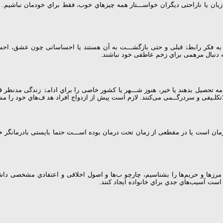
ن ﯾﺎ ﻧﺎراﺣﺘﯽ دﯾﮕﺮان ﺧﻮاﺳـــﺘﺎر ﻫﻤﻪ ﭼﯿﺰﻫﺎي ﺧﻮب، ﻓﻘﻂ ﺑﺮاي ﺧﻮدﻣﺎن ﻧﺒﺎﺷﯿﻢ. 
 ﺑﻪ ﻓﮑﺮ راﺑﻄﮥ ﻗﺒﻠﻰ و ﺣﺘﯽ ﺑﺎزﮔﺸـــﺖ ﺑﻪ آن ﻫﺴﺘﻨﺪ ﯾﺎ اﺣﺴﺎﺳﺎﺗﯽ ﭼﻮن ﻋﺸﻖ، اﺣﺴﺎ
ﺑﻪ دﻧﺒﺎل ﻣﺮﻫﻤﯽ ﺑﺮاي زﺧﻢ ﻋﺎﻃﻔﯽ ﺧﻮد ﻧﺒﺎﺷﻨﺪ.
اﻣﻪ ﺗﺤﺼﯿﻞ ﺑﺪﻫﻨﺪ ﯾﺎ ﺧﯿﺮ، ﻫﻨﻮز ﺷـــﻬﺮ ﯾﺎ ﮐﺸﻮر ﺧﺎﺻﯽ را ﺑﺮاي اداﻣﮥ زﻧﺪﮔﯽ ﻣﺪﻧﻈﺮ ﻗﺮ
ـﺎر ﺑﻼﺗﮑﻠـﯿﻔﯽ و ﺳﺮدرﮔــﻤﯽ ﻣﯽﮐﻨﻨﺪ. ﻻزم اﺳﺖ ﭘﯿﺶ از ازدواج اﻓﺮاد ﻫﺪ فﻫﺎي ﺧﻮد را
 اﺳﺖ ﯾﺎ در ﻣﻘﻄﻌﯽ از زﻣﺎن ﺗﺤﺖ درﻣﺎن ﺑﻮده اﺳـــﺖ ﺣﺘﻤﺎ ﺑﺎﯾﺴﺘﯽ ﺑﺎدرﻣﺎﻧﮕﺮ ﺧﻮد 
زﻫﺎ و ﺣﺮﯾﻢﻫﺎ را ﺑﺸﻨﺎﺳﯿﻢ، ﭼﺎرﭼﻮ بﻫﺎ و اﺻﻮل اﺧﻼﻗﯽ و اﻋﺘﻘﺎدي ﻣﺸﺨﺼﯽ داﺷﺘﻪ ﺑﺎ
 اﺳﺖ آﺳﯿﺐﻫﺎي ﺟﺪي ﺑﺮاي ﺧﺎﻧﻮاده اﯾﺠﺎد ﮐﻨﻨﺪ.