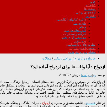
خانه
کتابخانه
نوشته ها
آزمونهای روانی
دانلودها
دانلود کتابهای انگلیسی
پاورپوینت
ویدئو
کتاب های فارسی
کارگاه و سخنرانی
موسیقی آرام بخش
نرم افزار
نظریه های روانشناسی
تماس با مدیر سایت
مشاوره و رواندرمانی
خانواده و ازدواج
/
مراحل زندگی
/
مقالات
ازدواج : آﯾﺎ واﻗـــﻌﺎ ﺑﺮاى ازدواج آﻣﺎده اﯾﺪ؟
توسط
روان راهنما
·
ژوئن 27, 2018
ازدواج ﯾﮑﯽ از ﻣﻬﻢﺗﺮﯾﻦ و اﺛﺮﮔﺬارﺗﺮﯾﻦ اﻧﺘﺨﺎ بﻫﺎي اﻧﺴﺎن در ﻃﻮل زﻧﺪﮔﯽ اﺳﺖ. اﻧﺘﺨ
ﮐﻪ در آن ﺑﻪ دﻧﯿﺎ آﻣﺪه اﯾﻢ اﻧﺘﺨﺎب ﻧﮑﺮده اﯾﻢ وﻟﯽ ﻣﯽﺗﻮاﻧﯿﻢ در اﻧﺘﺨﺎب و ﺗﺸﮑﯿﻞ ﺧﺎ
ﺷـــﻮد؛ اﻣﺎ ﭼﻪ اﺗﻔﺎﻗـــﯽ ﻣﯽاﻓﺘﺪ ﮐﻪ اﯾﻦ ﻫﻤﻪ ﻓﮑﺮﻫﺎي ﺧﻮب و آرزوﻫﺎي ﻗﺸﻨﮓ در 
ﺧﺎﻧﻮاده ﻏﺎﻟﺒﺎ ﺑﻪ ﻣﻌﯿﺎرﻫﺎي ﻣﻨﻄﻘﯽ ﻣﺜﻞ ﻃﺒﻘﮥ اﺟﺘﻤﺎﻋﯽ، ﻣﺴﺎﺋﻞ ﻣﺬﻫﺒﯽ، ﺧﺎﻧﻮادﮔﻰ
ﻣﻨﻄﻖ، ﺗﻔﺎﻫﻢ، ﻋﺸﻖ و ﻋﻼﻗﻪ ﺗﻮاﻣﺎ در ﻧﻈﺮ ﮔﺮﻓﺘﻪ ﺷﻮد.
در ﮐﻨﺎر
ﻋﺸـــﻖ
، ﺗﻔﺎﻫﻢ، ﻣﻨﻄﻖ و ﻣﻌﯿﺎرﻫﺎي
ازدواج
، ﻣﯿﺰان آﻣﺎدﮔﯽ و ﭘﺨﺘﮕﯽ ﻫﺮﯾـــ
ﮐﻨﯿﺪ و ﺑﺒﯿﻨﯿﺪ ﺧﻮدﺗﺎن ﭼﻘـــﺪر ﺑﺮاي ازدواج آﻣﺎده اﯾﺪ؟ ﯾﺎ ﺑﻪ ﻋﺒﺎرﺗﯽ ﭼﻘﺪر ﺑﺮاي ازد