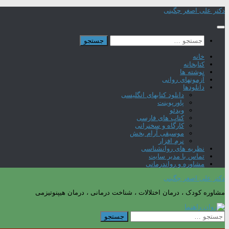
Skip
دکتر علی اصغر چگینی
to
content
جستجو
برای:
خانه
کتابخانه
نوشته ها
آزمونهای روانی
دانلودها
دانلود کتابهای انگلیسی
پاورپوینت
ویدئو
کتاب های فارسی
کارگاه و سخنرانی
موسیقی آرام بخش
نرم افزار
نظریه های روانشناسی
تماس با مدیر سایت
مشاوره و رواندرمانی
دکتر علی اصغر چگینی
مشاوره کودک ، درمان اختلالات ، شناخت درمانی ، درمان هیپنوتیزمی
جستجو
برای: