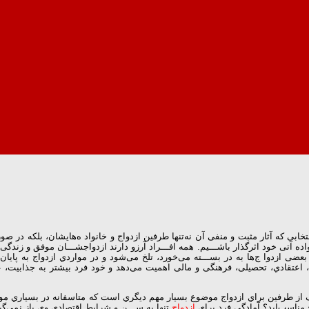
ﺎﺑﯽ ﮐﻪ آﺛﺎر ﻣﺜﺒﺖ و ﻣﻨﻔﯽ آن ﻧﻪﺗﻨﻬﺎ ﻃﺮﻓﯿﻦ ازدواج و ﺧﺎﻧﻮاد هﻫﺎﯾﺸﺎن، ﺑﻠﮑﻪ در ﺻﻮرت
ﻧﻮاده آﺗﯽ ﺧﻮد اﺛﺮﮔﺬار ﺑﺎﺷـــﯿﻢ. ﻫﻤﻪ اﻓـــﺮاد آرزو دارﻧﺪ ازدواﺟﺸـــﺎن ﻣﻮﻓﻖ و 
ﺑﻌﻀﯽ ازدوا جﻫﺎ ﺑﻪ در ﺑﺴـــﺘﻪ ﻣﯽﺧﻮرد، ﺗﻠﺦ ﻣﯽﺷﻮد و در ﻣﻮاردي ازدواج ﺑﻪ ﭘﺎﯾﺎن
، اﻋﺘﻘﺎدي، ﺗﺤﺼﯿﻠﯽ، ﻓﺮﻫﻨﮕﯽ و ﻣﺎﻟﯽ اﻫﻤﯿﺖ ﻣﯽدﻫﺪ و ﺧﻮد ﻓﺮد ﺑﯿﺸﺘﺮ ﺑﻪ ﺟﺬاﺑﯿﺖ، 
ﮏ از ﻃﺮﻓﯿﻦ ﺑﺮاي ازدواج ﻣﻮﺿﻮع ﺑﺴﯿﺎر ﻣﻬﻢ دﯾﮕﺮي اﺳﺖ ﮐﻪ ﻣﺘﺎﺳﻔﺎﻧﻪ در ﺑﺴﯿﺎري ﻣﻮاﻗ
واج ﻣﻨﺎﺳﺐاﯾﺪ؟ آﻣﺎدﮔﯽ ﻓﺮد ﺑﺮاي
ازدواج
ﺗﻨﻬﺎ ﺑﻪ ﺳـــﻦ و ﺷﺮاﯾﻂ اﻗﺘﺼﺎدي وي ﺑﺎز ﻧﻤﯽﮔﺮ