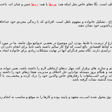
ﻒ اﺳﺖ. ﻧﮕﺎ هﻫﺎي ﺧﺎص ﻣﺜﻞ اﯾﻨﮑﻪ ﻫﻤﮥ
ﻣﺮدﻫﺎ
ﯾﺎ ﻫﻤﮥ
زنﻫﺎ
ﭼﻨﯿﻦ و ﭼﻨﺎن اﻧﺪ، ﺑﺎﻋﺚ
اج ، ﺗﺸﮑﯿﻞ ﺧﺎﻧﻮاده و ﻣﻔﻬﻮم ﺗﺎﻫﻞ اﺳﺖ. اﻓﺮادي ﮐﻪ ﺑﺎ زﻧﺪﮔﯽ ﻣﺠﺮدي ﺧﻮد ﺧﺪاﺣﺎﻓ
زﻧﺎﺷﻮﯾﯽ ﺧﻮد ﻧﺸﺎن دﻫﻨﺪ.
غ از درﺳـﺖ ﯾﺎ ﻏﻠـﻂ ﺑﻮدن، اﯾﻦ ﻣﻮﺿﻮع در ﺑﻌﻀـﯽ ﺟـﻮاﻣﻊ ﻣﺜﻞ ﺟﺎﻣﻌﮥ ﻣﺎ در ﻣﻮرد آ
 ﻟﺤﺎظ اﻗﺘﺼﺎدي ﺑﺎﻟﻎ اﺳﺖ ﮐﻪ اوﻻ ﮐﺎر ﺳﺎﻟﻢ داﺷﺘﻪ ﺑﺎﺷﺪ ﺛﺎﻧﯿﺎً ﺑﺮاى اﻧﺠﺎم دادن آن 
ﻪ درآﻣﺪي دارﻧﺪ، ﻧﮕﺎه ﻣﺼﺮ فﮔﺮاي آﻧﻬﺎ در ﻧﻬﺎﯾﺖ ﻣﺸﮑﻼت زﯾﺎدي ﺑﺮاي ﺧﺎﻧﻮاده اﯾﺠﺎد ﻣ
 و ﺳﺎزﻧﺪ هاي ﺑﺮﻗﺮار ﮐﻨﺪ، ﻣﻬﺎر تﻫﺎي ارﺗﺒﺎﻃﯽ ﻻزم را داﺷﺘﻪ ﺑﺎﺷﺪ، ﯾﻌﻨﯽ ﺑﺘﻮاﻧﺪ ﻣﺮز
و ﻫﻨﮕﺎم ﺑﺮوز ﻣﺴﺌـﻠﻪ ﺗﻮاﻧـﺎﯾﯽ ﺣﻞ اﺧﺘﻼف و ﻣﺪﯾﺮﯾﺖ ﻫﯿﺠﺎ نﻫﺎي ﺧﻮد را داﺷﺘﻪ ﺑﺎﺷﺪ
ﻧﺪ ﺑﺮﺧﯽ اﺷـــﺘﺒﺎﻫﺎت ﯾﺎ رﻓﺘﺎرﻫﺎي ﺧﺎص واﻟﺪﯾﻦ ﺧﻮد را درك ﮐﺮده و ﺑﺒﺨﺸـــﻨﺪ، ﺑ
ﺪه ﮔﺬﺷﺘﻪ ﻧﺸﺎت ﮔﺮﻓﺘﻪ ﺑﺎﺷﺪ.
ي ﻣﺤﻮل ﺷﺪه اﺳـــﺖ ﻣﺘﻌﻬﺪ و ﭘﺎﯾﺒﻨﺪ ﺑﻮده و ﮐﺎرﻫﺎ را ﺑﻪ ﻣﻮﻗﻊ و ﻣﻨﺎﺳﺐ ﺑﻪ اﻧﺠﺎم رﺳ