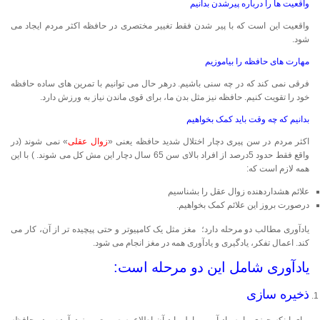
واقعیت ها را درباره پیرشدن بدانیم
واقعیت این است که با پیر شدن فقط تغییر مختصری در حافظه اکثر مردم ایجاد می
شود.
مهارت های حافظه را بیاموزیم
فرقی نمی کند که در چه سنی باشیم. درهر حال می توانیم با تمرین های ساده حافظه
خود را تقویت کنیم. حافظه نیز مثل بدن ما، برای قوی ماندن نیاز به ورزش دارد.
بدانیم که چه وقت باید کمک بخواهیم
اکثر مردم در سن پیری دچار اختلال شدید حافظه یعنی «
زوال عقلی
» نمی شوند (در
واقع فقط حدود 5درصد از افراد بالای سن 65 سال دچار این مش کل می شوند. ) با این
همه لازم است که:
علائم هشداردهنده زوال عقل را بشناسیم
درصورت بروز این علائم کمک بخواهیم.
یادآوری مطالب دو مرحله دارد؛ مغز مثل یک کامپیوتر و حتی پیچیده تر از آن، کار می
کند. اعمال تفکر، یادگیری و یادآوری همه در مغز انجام می شود.
یادآوری شامل این دو مرحله است:
ذخیره سازی
برای اینکه چیزی را به یاد آوریم، اول باید آن اطلاع به صورت رمز درآمده و در حافظه